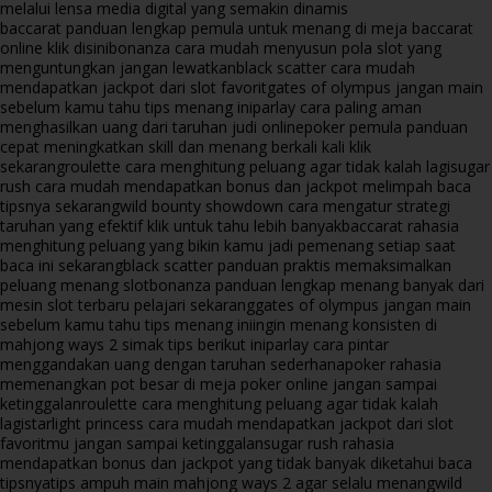
melalui lensa media digital yang semakin dinamis
baccarat panduan lengkap pemula untuk menang di meja baccarat
online klik disini
bonanza cara mudah menyusun pola slot yang
menguntungkan jangan lewatkan
black scatter cara mudah
mendapatkan jackpot dari slot favorit
gates of olympus jangan main
sebelum kamu tahu tips menang ini
parlay cara paling aman
menghasilkan uang dari taruhan judi online
poker pemula panduan
cepat meningkatkan skill dan menang berkali kali klik
sekarang
roulette cara menghitung peluang agar tidak kalah lagi
sugar
rush cara mudah mendapatkan bonus dan jackpot melimpah baca
tipsnya sekarang
wild bounty showdown cara mengatur strategi
taruhan yang efektif klik untuk tahu lebih banyak
baccarat rahasia
menghitung peluang yang bikin kamu jadi pemenang setiap saat
baca ini sekarang
black scatter panduan praktis memaksimalkan
peluang menang slot
bonanza panduan lengkap menang banyak dari
mesin slot terbaru pelajari sekarang
gates of olympus jangan main
sebelum kamu tahu tips menang ini
ingin menang konsisten di
mahjong ways 2 simak tips berikut ini
parlay cara pintar
menggandakan uang dengan taruhan sederhana
poker rahasia
memenangkan pot besar di meja poker online jangan sampai
ketinggalan
roulette cara menghitung peluang agar tidak kalah
lagi
starlight princess cara mudah mendapatkan jackpot dari slot
favoritmu jangan sampai ketinggalan
sugar rush rahasia
mendapatkan bonus dan jackpot yang tidak banyak diketahui baca
tipsnya
tips ampuh main mahjong ways 2 agar selalu menang
wild