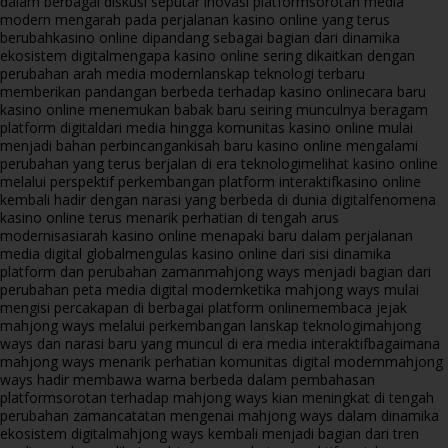
dalam berbagai diskusi seputar inovasi platform
sorotan media
modern mengarah pada perjalanan kasino online yang terus
berubah
kasino online dipandang sebagai bagian dari dinamika
ekosistem digital
mengapa kasino online sering dikaitkan dengan
perubahan arah media modern
lanskap teknologi terbaru
memberikan pandangan berbeda terhadap kasino online
cara baru
kasino online menemukan babak baru seiring munculnya beragam
platform digital
dari media hingga komunitas kasino online mulai
menjadi bahan perbincangan
kisah baru kasino online mengalami
perubahan yang terus berjalan di era teknologi
melihat kasino online
melalui perspektif perkembangan platform interaktif
kasino online
kembali hadir dengan narasi yang berbeda di dunia digital
fenomena
kasino online terus menarik perhatian di tengah arus
modernisasi
arah kasino online menapaki baru dalam perjalanan
media digital global
mengulas kasino online dari sisi dinamika
platform dan perubahan zaman
mahjong ways menjadi bagian dari
perubahan peta media digital modern
ketika mahjong ways mulai
mengisi percakapan di berbagai platform online
membaca jejak
mahjong ways melalui perkembangan lanskap teknologi
mahjong
ways dan narasi baru yang muncul di era media interaktif
bagaimana
mahjong ways menarik perhatian komunitas digital modern
mahjong
ways hadir membawa warna berbeda dalam pembahasan
platform
sorotan terhadap mahjong ways kian meningkat di tengah
perubahan zaman
catatan mengenai mahjong ways dalam dinamika
ekosistem digital
mahjong ways kembali menjadi bagian dari tren