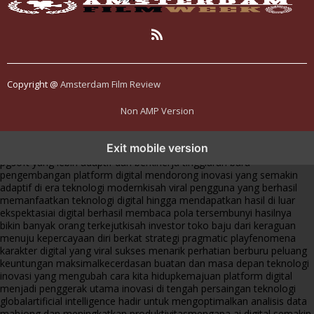
Copyright @
Amsterdam Film Review
Non AMP Version
transformasi digital pragmatic play menjadi inspirasi baru dalam
Exit mobile version
menghadirkan inovasi berkualitas
ai digital menjadi kunci analisis data
pgsoft yang lebih adaptif dan berkinerja tinggi
arah baru
pengembangan platform digital mendorong inovasi yang semakin
adaptif di era teknologi modern
kisah viral pengguna yang berhasil
memanfaatkan teknologi digital hingga mendapatkan hasil di luar
ekspektasi
ai digital berhasil membaca pola tersembunyi hasilnya
bikin banyak orang terkejut
kisah investor toko baju dari keraguan
menuju kepercayaan diri berkat strategi pragmatic play
fenomena
karakter digital yang viral sukses menarik perhatian berburu peluang
keuntungan maksimal
kecerdasan buatan dan masa depan teknologi
inovasi yang mengubah cara kita hidup
kemajuan platform digital
menjadi penggerak utama inovasi di tengah persaingan teknologi
global
artificial intelligence hadir untuk mengoptimalkan analisis data
mahjong dan meningkatkan produktivitas
mengapa ai digital semakin