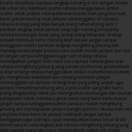
bounty showdown panduan lengkap menang di slot dengan mudah
klik untuk tahu lebih
black scatter rahasia menggunakan simbol
scatter untuk jackpot melimpah
bonanza pola main yang bisa buat
kamu jadi pemenang sejati pelajari sekarang
gates of olympus
rahasia strategi yang tidak banyak orang tahu
mahjong wins 2
panduan lengkap untuk pemula yang ingin menang terus
parlay
rahasia keuntungan besar yang jarang orang tahu
poker strategi
terbukti membuat kamu menang lebih banyak jangan sampai
ketinggalan
roulette panduan lengkap menghitung peluang dan
menang besar
starlight princess cara mudah meraih jackpot dari slot
ini jangan sampai ketinggalan
sugar rush strategi rahasia
mendapatkan jackpot lebih cepat baca tipsnya sekarang
baccarat
rahasia menghitung peluang yang pemain profesional gunakan
black
scatter strategi rahasia menggunakan simbol scatter
bonanza teknik
jitu menghindari kekalahan dan menang konsisten pelajari
sekarang
gates of olympus strategi main yang paling ampuh agar
jackpot menantimu
mahjong wins 2 pola scatter yang bikin kamu
paling diingat
parlay teknik jitu meningkatkan keuntungan dari taruhan
parlay
poker teknik membaca gerak lawan yang harus kamu kuasai
jangan sampai ketinggalan
roulette panduan mudah menghitung
peluang dan mendapatkan jackpot
starlight princess rahasia main slot
yang bisa bawa kamu ke jackpot melimpah jangan sampai
ketinggalan
sugar rush tips cepat mendapatkan bonus besar di slot
favorit baca ini sekarang
baccarat rahasia menghitung peluang yang
tidak banyak orang tahu baca sekarang
black scatter trik mudah