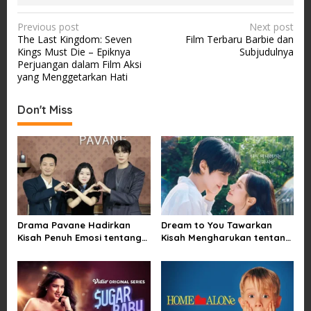
P
Previous post
Next post
The Last Kingdom: Seven
Film Terbaru Barbie dan
o
Kings Must Die – Epiknya
Subjudulnya
s
Perjuangan dalam Film Aksi
yang Menggetarkan Hati
t
n
Don't Miss
a
v
i
g
a
t
Drama Pavane Hadirkan
Dream to You Tawarkan
i
Kisah Penuh Emosi tentang
Kisah Mengharukan tentang
Cinta, Penyesalan, dan
Perjuangan Meraih Mimpi
o
Kesempatan Memulai
yang Sempat Tertunda
n
Kembali