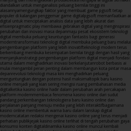
diandalkan untuk menganalisis peluang bernilai tinggi ini
alasannya
mengungkap faktor yang membuat game pgsoft tetap
populer di kalangan penggemar game digital
pgsoft memanfaatkan ai
digital untuk menciptakan analisis data yang lebih akurat dan
efisien
pragmatic play membawa gebrakan digital yang menginspirasi
perubahan dan inovasi masa depan
maju pesat ekosistem teknologi
digital membuka peluang keuntungan fantastis bagi generasi
modern
transformasi teknologi digital membuka peluang baru melalui
pengembangan platform yang lebih inovatif
teknologi modern terus
berkembang membuka kesempatan bernilai tinggi dengan hasil yang
menjanjikan
strategi pengembangan platform digital menjadi fondasi
utama dalam menghadirkan inovasi berkelanjutan
robot berbasis ai
mulai mengambil peran penting dalam membangun kota pintar masa
depan
revolusi teknologi masa kini menghadirkan peluang
menguntungkan dengan potensi hasil maksimal
topik baru kasino
online menjadi yang kian sering mengisi ruang pembahasan media
digital
ketika kasino online hadir dalam perubahan arah percakapan
platform modern
membaca fenomena kasino online dari sudut
pandang perkembangan teknologi
era baru kasino online dan
perjalanan panjang menuju media yang lebih interaktif
bagaimana
kasino online membentuk warna baru dalam lanskap digital
modern
catatan redaksi mengenai kasino online yang terus menjadi
perhatian publik
jejak kasino online terlihat di tengah perubahan gaya
konsumsi konten digital
dinamika kasino online muncul kembali