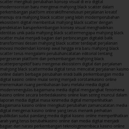
scatter mengikuti perubahan konsep visual di era digital
modern
sorotan baru mengenai mahjong black scatter dalam
perkembangan platform interaktif
menelusuri perjalanan kreatif
menuju era mahjong black scatter yang lebih modern
perubahan
ekosistem digital membentuk mahjong black scatter dengan
pendekatan baru
perkembangan konsep visual menghadirkan
identitas unik pada mahjong black scatter
mengapa mahjong black
scatter mulai menjadi bagian dari perbincangan digital
di balik
transformasi desain mahjong black scatter terdapat perjalanan
inovasi modern
dari konsep awal hingga era baru mahjong black
scatter terus mengalami perubahan
catatan editorial tentang
pergeseran platform dan perkembangan mahjong black
scatter
perspektif baru mengenai ekosistem digital dan perjalanan
mahjong black scatter
media digital terus mencatat perjalanan kasino
online dalam berbagai perubahan era
di balik perkembangan media
digital kasino online mulai sering menjadi sorotan
kasino online
menemukan ruang pembahasan baru melalui media digital
modern
mengulas bagaimana media digital mengangkat fenomena
kasino online secara berbeda
kasino online kian sering muncul dalam
laporan media digital masa kini
media digital memperlihatkan
bagaimana kasino online mengikuti perubahan zaman
catatan media
digital mengenai kasino online yang terus menarik perhatian
publik
dari sudut pandang media digital kasino online memperlihatkan
arah yang terus berubah
kasino online dan media digital menjadi
bagian dari narasi perkembangan teknologi
membaca kasino online