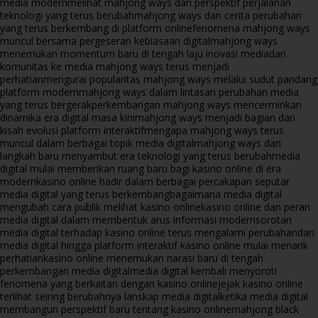
media modern
melihat mahjong ways dari perspektif perjalanan
teknologi yang terus berubah
mahjong ways dan cerita perubahan
yang terus berkembang di platform online
fenomena mahjong ways
muncul bersama pergeseran kebiasaan digital
mahjong ways
menemukan momentum baru di tengah laju inovasi media
dari
komunitas ke media mahjong ways terus menjadi
perhatian
mengurai popularitas mahjong ways melalui sudut pandang
platform modern
mahjong ways dalam lintasan perubahan media
yang terus bergerak
perkembangan mahjong ways mencerminkan
dinamika era digital masa kini
mahjong ways menjadi bagian dari
kisah evolusi platform interaktif
mengapa mahjong ways terus
muncul dalam berbagai topik media digital
mahjong ways dan
langkah baru menyambut era teknologi yang terus berubah
media
digital mulai memberikan ruang baru bagi kasino online di era
modern
kasino online hadir dalam berbagai percakapan seputar
media digital yang terus berkembang
bagaimana media digital
mengubah cara publik melihat kasino online
kasino online dan peran
media digital dalam membentuk arus informasi modern
sorotan
media digital terhadap kasino online terus mengalami perubahan
dari
media digital hingga platform interaktif kasino online mulai menarik
perhatian
kasino online menemukan narasi baru di tengah
perkembangan media digital
media digital kembali menyoroti
fenomena yang berkaitan dengan kasino online
jejak kasino online
terlihat seiring berubahnya lanskap media digital
ketika media digital
membangun perspektif baru tentang kasino online
mahjong black