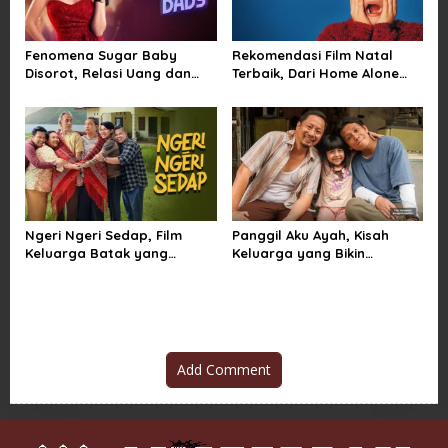
Fenomena Sugar Baby
Rekomendasi Film Natal
Disorot, Relasi Uang dan
Terbaik, Dari Home Alone
Kuasa di Balik Kemewahan
Sampai Klaus
Ngeri Ngeri Sedap, Film
Panggil Aku Ayah, Kisah
Keluarga Batak yang
Keluarga yang Bikin
Menggetarkan Penonton
Penonton Tersentuh
Indonesia
Add Comment