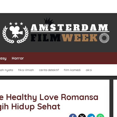
tasy
Horror
sah nyata
fiksi ilmiah
cerita detektif
film komedi
aksi
e Healthy Love Romansa
gih Hidup Sehat