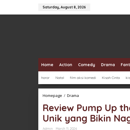
Skip
to
Saturday, August 8, 2026
content
Home
Action
Comedy
Drama
Fan
horor
Natal
film aksi komedi
Kisah Cinta
ki
Review
Homepage
/
Drama
Pump
Review Pump Up th
Up
the
Unik yang Bikin Na
Healthy
Love
Romansa
Admin
March 11, 2026