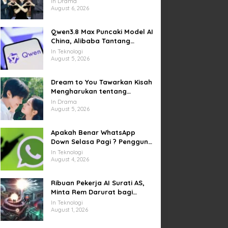
In Drama
Kesempatan Memulai Kembali
August 6, 2026
Qwen3.8 Max Puncaki Model AI
China, Alibaba Tantang
Pemain Global
In Teknologi
August 5, 2026
Dream to You Tawarkan Kisah
Mengharukan tentang
Perjuangan Meraih Mimpi
In Drama
yang Sempat Tertunda
August 5, 2026
Apakah Benar WhatsApp
Down Selasa Pagi ? Pengguna
Kesulitan Kirim Gambar dan
In Teknologi
Video di Sejumlah Wilayah
August 4, 2026
Ribuan Pekerja AI Surati AS,
Minta Rem Darurat bagi
Teknologi Canggih
In Teknologi
August 1, 2026