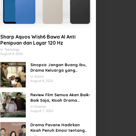
Sharp Aquos Wish6 Bawa AI Anti
Penipuan dan Layar 120 Hz
In Teknologi
August 8, 2026
Sinopsis Jangan Buang Ibu,
Drama Keluarga yang
Menyentuh tentang Kasih
In Action
Sayang dan Bakti kepada
August 8, 2026
Orang Tua
Review Film Semua Akan Baik-
Baik Saja, Kisah Drama
Keluarga yang Sarat Makna
In Drama
tentang Kehilangan dan
August 7, 2026
Harapan
Drama Pavane Hadirkan
Kisah Penuh Emosi tentang
Cinta, Penyesalan, dan