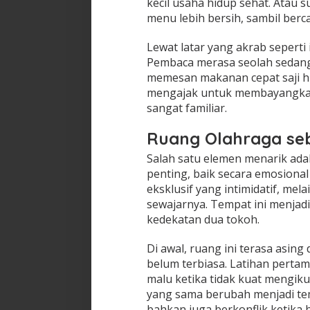
kecil usaha hidup sehat. Atau
menu lebih bersih, sambil berca
Lewat latar yang akrab seperti 
Pembaca merasa seolah sedang m
memesan makanan cepat saji hin
mengajak untuk membayangkan
sangat familiar.
Ruang Olahraga seba
Salah satu elemen menarik ad
penting, baik secara emosiona
eksklusif yang intimidatif, me
sewajarnya. Tempat ini menjad
kedekatan dua tokoh.
Di awal, ruang ini terasa asin
belum terbiasa. Latihan pertam
malu ketika tidak kuat mengikut
yang sama berubah menjadi te
bahkan juga berkonflik ketika h