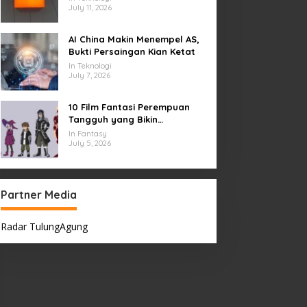
July 11, 2026
AI China Makin Menempel AS,
Bukti Persaingan Kian Ketat
In Teknologi
July 7, 2026
10 Film Fantasi Perempuan
Tangguh yang Bikin
Terinspirasi, Termasuk Damsel
In Fantasy
July 5, 2026
Partner Media
Radar TulungAgung