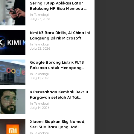
Sering Tutup Aplikasi Latar
Belakang HP Bisa Membuat
Baterai Lebih Boros
In Teknologi
July 26, 2026
Kimi K3 Baru Dirilis, AI China Ini
Langsung Dilirik Microsoft
In Teknologi
July 22, 2026
Google Borong Listrik PLTS
Raksasa untuk Menopang
Pusat Data dan AI
In Teknologi
July 18, 2026
4 Perusahaan Kembali Rekrut
Karyawan setelah AI Tak
Penuhi Harapan
In Teknologi
July 14, 2026
Xiaomi Siapkan Sky Nomad,
Seri SUV Baru yang Jadi
Sorotan Otomotif Dunia
In Teknologi