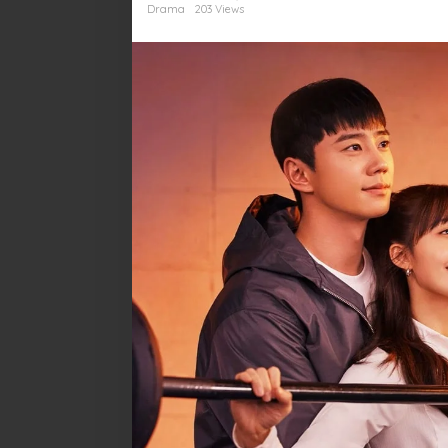
Unik
Drama
203 Views
yang
Bikin
Nagih
Hidup
Sehat