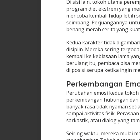
Di sisi lain, tokoh utama pere
program diet ekstrem yang men
mencoba kembali hidup lebih se
seimbang. Perjuangannya untuk
benang merah cerita yang kua
Kedua karakter tidak digamba
disiplin. Mereka sering tergod
kembali ke kebiasaan lama yang
berulang itu, pembaca bisa me
di posisi serupa ketika ingin 
Perkembangan Emosi
Perubahan emosi kedua tokoh be
perkembangan hubungan dan p
banyak rasa tidak nyaman setia
sampai aktivitas fisik. Perasaa
sarkastik, atau dialog yang t
Seiring waktu, mereka mulai me