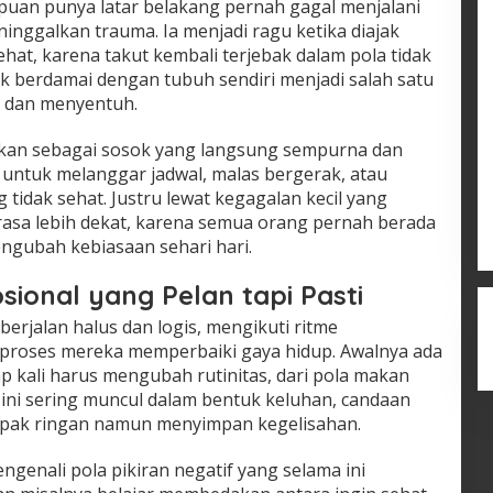
mpuan punya latar belakang pernah gagal menjalani
inggalkan trauma. Ia menjadi ragu ketika diajak
hat, karena takut kembali terjebak dalam pola tidak
 berdamai dengan tubuh sendiri menjadi salah satu
t dan menyentuh.
rkan sebagai sosok yang langsung sempurna dan
a untuk melanggar jadwal, malas bergerak, atau
 tidak sehat. Justru lewat kegagalan kecil yang
rasa lebih dekat, karena semua orang pernah berada
mengubah kebiasaan sehari hari.
onal yang Pelan tapi Pasti
rjalan halus dan logis, mengikuti ritme
roses mereka memperbaiki gaya hidup. Awalnya ada
p kali harus mengubah rutinitas, dari pola makan
n ini sering muncul dalam bentuk keluhan, candaan
ampak ringan namun menyimpan kegelisahan.
ngenali pola pikiran negatif yang selama ini