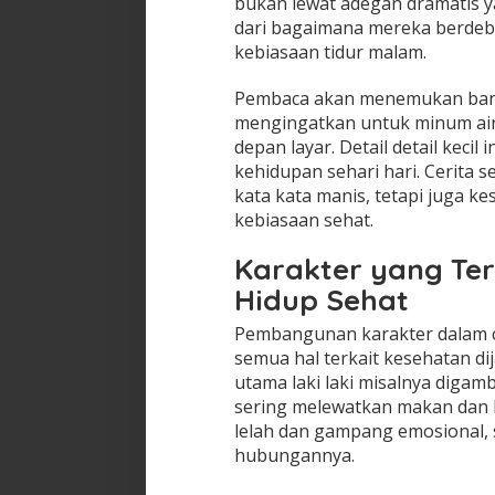
bukan lewat adegan dramatis 
dari bagaimana mereka berdeba
kebiasaan tidur malam.
Pembaca akan menemukan bany
mengingatkan untuk minum air 
depan layar. Detail detail kec
kehidupan sehari hari. Cerita
kata kata manis, tetapi juga 
kebiasaan sehat.
Karakter yang Te
Hidup Sehat
Pembangunan karakter dalam ce
semua hal terkait kesehatan d
utama laki laki misalnya digam
sering melewatkan makan dan l
lelah dan gampang emosional, 
hubungannya.