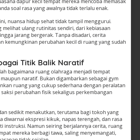
 suasana dapur kecil tempat mereka mencoba memasak
nda soal rasa yang awalnya tidak terlalu enak.
ini, nuansa hidup sehat tidak tampil menggurui.
elihat ulang rutinitas sendiri, dari kebiasaan
gga jarang bergerak. Tanpa disadari, cerita
 kemungkinan perubahan kecil di ruang yang sudah
gai Titik Balik Naratif
alah bagaimana ruang olahraga menjadi tempat
l maupun naratif. Bukan digambarkan sebagai gym
lainkan ruang yang cukup sederhana dengan peralatan
i saksi perubahan fisik sekaligus perkembangan
g dan sedikit menakutkan, terutama bagi tokoh yang
a diwarnai ekspresi kikuk, napas terengah, dan rasa
i instruksi. Namun seiring berjalannya cerita, ruang
mpat mereka berbagi tawa, saling menyemangati,
arapan tidak sejalan.