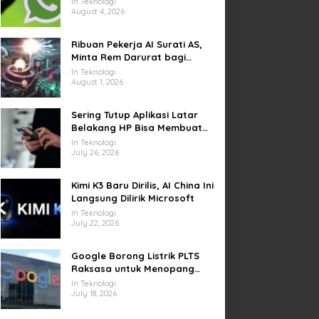
In Teknologi
Video di Sejumlah Wilayah
August 4, 2026
Ribuan Pekerja AI Surati AS,
Minta Rem Darurat bagi
Teknologi Canggih
In Teknologi
August 1, 2026
Sering Tutup Aplikasi Latar
Belakang HP Bisa Membuat
Baterai Lebih Boros
In Teknologi
July 26, 2026
Kimi K3 Baru Dirilis, AI China Ini
Langsung Dilirik Microsoft
In Teknologi
July 22, 2026
Google Borong Listrik PLTS
Raksasa untuk Menopang
Pusat Data dan AI
In Teknologi
July 18, 2026