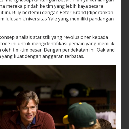
a mereka pindah ke tim yang lebih kaya secara
ulit ini, Billy bertemu dengan Peter Brand (diperankan
om lulusan Universitas Yale yang memiliki pandangan
nsep analisis statistik yang revolusioner kepada
ode ini untuk mengidentifikasi pemain yang memiliki
 oleh tim-tim besar. Dengan pendekatan ini, Oakland
 yang kuat dengan anggaran terbatas.