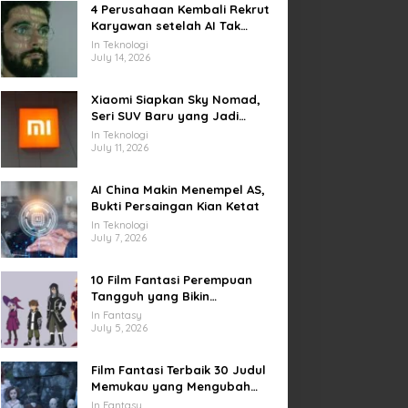
4 Perusahaan Kembali Rekrut
Karyawan setelah AI Tak
Penuhi Harapan
In Teknologi
July 14, 2026
Xiaomi Siapkan Sky Nomad,
Seri SUV Baru yang Jadi
Sorotan Otomotif Dunia
In Teknologi
July 11, 2026
AI China Makin Menempel AS,
Bukti Persaingan Kian Ketat
In Teknologi
July 7, 2026
10 Film Fantasi Perempuan
Tangguh yang Bikin
Terinspirasi, Termasuk Damsel
In Fantasy
July 5, 2026
Film Fantasi Terbaik 30 Judul
Memukau yang Mengubah
Imajinasi
In Fantasy