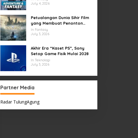
July 4, 2026
Petualangan Dunia Sihir Film
yang Membuat Penonton
Terpukau Selamanya
In Fantasy
July 3, 2026
Akhir Era “Kaset PS”, Sony
Setop Game Fisik Mulai 2028
In Teknologi
July 3, 2026
Partner Media
Radar TulungAgung