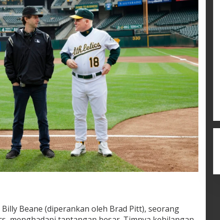
 Billy Beane (diperankan oleh Brad Pitt), seorang
cs, menghadapi tantangan besar. Timnya kehilangan