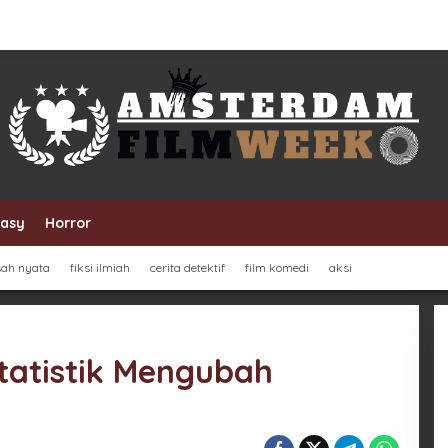
tasy
Horror
sah nyata
fiksi ilmiah
cerita detektif
film komedi
aksi
Statistik Mengubah