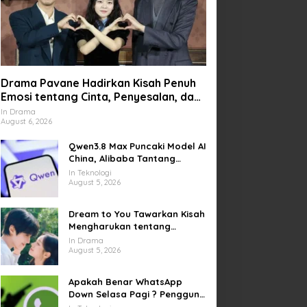
Drama Pavane Hadirkan Kisah Penuh
Emosi tentang Cinta, Penyesalan, dan
Kesempatan Memulai Kembali
In Drama
August 6, 2026
Qwen3.8 Max Puncaki Model AI
China, Alibaba Tantang
Pemain Global
In Teknologi
August 5, 2026
Dream to You Tawarkan Kisah
Mengharukan tentang
Perjuangan Meraih Mimpi
In Drama
yang Sempat Tertunda
August 5, 2026
Apakah Benar WhatsApp
Down Selasa Pagi ? Pengguna
Kesulitan Kirim Gambar dan