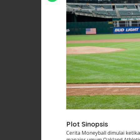
Plot Sinopsis
Cerita Moneyball dimulai ketika
manajer umum Oakland Athleti