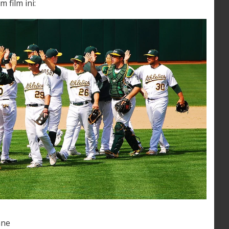
film ini:
ane