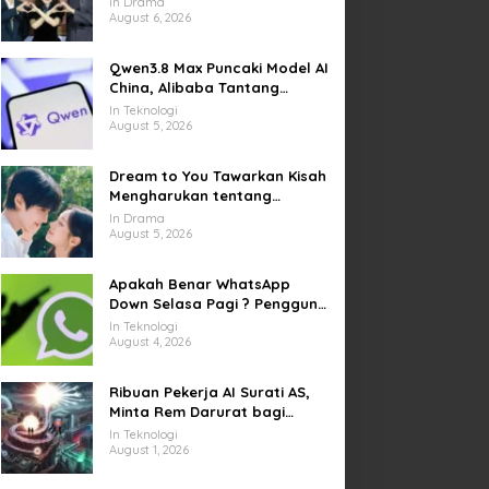
In Drama
Kesempatan Memulai Kembali
August 6, 2026
Qwen3.8 Max Puncaki Model AI
China, Alibaba Tantang
Pemain Global
In Teknologi
August 5, 2026
Dream to You Tawarkan Kisah
Mengharukan tentang
Perjuangan Meraih Mimpi
In Drama
yang Sempat Tertunda
August 5, 2026
Apakah Benar WhatsApp
Down Selasa Pagi ? Pengguna
Kesulitan Kirim Gambar dan
In Teknologi
Video di Sejumlah Wilayah
August 4, 2026
Ribuan Pekerja AI Surati AS,
Minta Rem Darurat bagi
Teknologi Canggih
In Teknologi
August 1, 2026