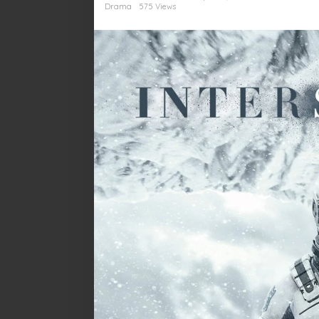
Hati
Drama
575 Views