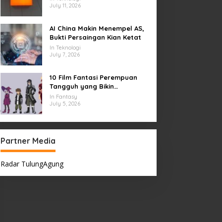
July 11, 2026
AI China Makin Menempel AS,
Bukti Persaingan Kian Ketat
In Teknologi
July 7, 2026
10 Film Fantasi Perempuan
Tangguh yang Bikin
Terinspirasi, Termasuk Damsel
In Fantasy
July 5, 2026
Partner Media
Radar TulungAgung