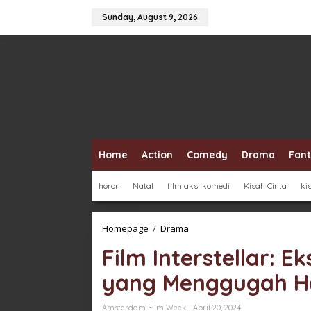
Skip
to
Sunday, August 9, 2026
content
Home
Action
Comedy
Drama
Fan
horor
Natal
film aksi komedi
Kisah Cinta
ki
Film
Homepage
/
Drama
Interstellar:
Film Interstellar: 
Eksplorasi
Luar
yang Menggugah H
Angkasa
yang
Menggugah
Amsterdam Film Week
April 20, 2024