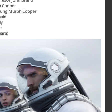
ofesor John Brand
m Cooper
Young Murph Cooper
nald
ly
e
uara)