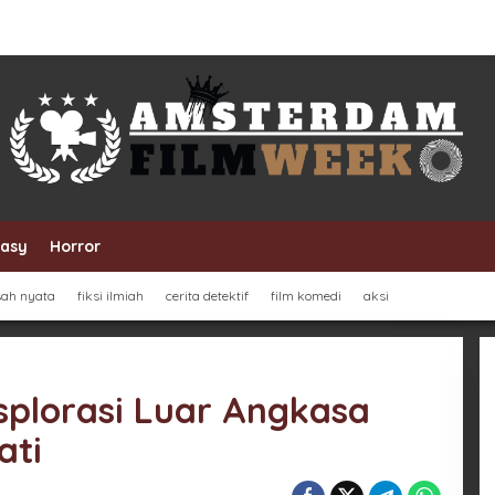
tasy
Horror
sah nyata
fiksi ilmiah
cerita detektif
film komedi
aksi
Eksplorasi Luar Angkasa
ati