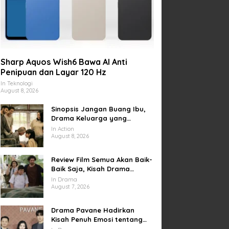
Sharp Aquos Wish6 Bawa AI Anti
Penipuan dan Layar 120 Hz
In Teknologi
August 8, 2026
Sinopsis Jangan Buang Ibu,
Drama Keluarga yang
Menyentuh tentang Kasih
In Action
Sayang dan Bakti kepada
August 8, 2026
Orang Tua
Review Film Semua Akan Baik-
Baik Saja, Kisah Drama
Keluarga yang Sarat Makna
In Drama
tentang Kehilangan dan
August 7, 2026
Harapan
Drama Pavane Hadirkan
Kisah Penuh Emosi tentang
Cinta, Penyesalan, dan