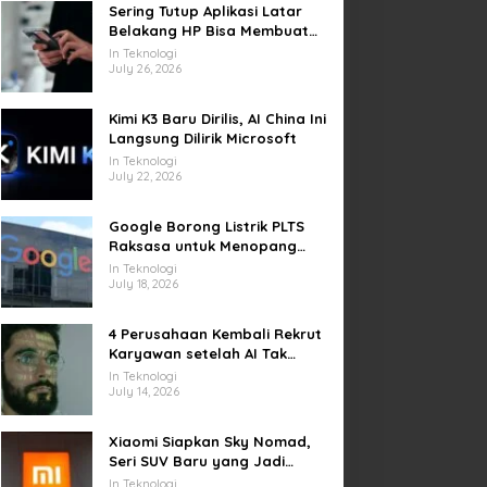
Sering Tutup Aplikasi Latar
Belakang HP Bisa Membuat
Baterai Lebih Boros
In Teknologi
July 26, 2026
Kimi K3 Baru Dirilis, AI China Ini
Langsung Dilirik Microsoft
In Teknologi
July 22, 2026
Google Borong Listrik PLTS
Raksasa untuk Menopang
Pusat Data dan AI
In Teknologi
July 18, 2026
4 Perusahaan Kembali Rekrut
Karyawan setelah AI Tak
Penuhi Harapan
In Teknologi
July 14, 2026
Xiaomi Siapkan Sky Nomad,
Seri SUV Baru yang Jadi
Sorotan Otomotif Dunia
In Teknologi