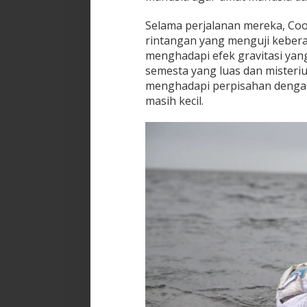
Selama perjalanan mereka, Co
rintangan yang menguji keber
menghadapi efek gravitasi yang
semesta yang luas dan misteri
menghadapi perpisahan dengan
masih kecil.