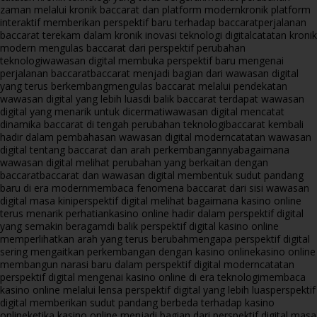
zaman melalui kronik baccarat dan platform modern
kronik platform
interaktif memberikan perspektif baru terhadap baccarat
perjalanan
baccarat terekam dalam kronik inovasi teknologi digital
catatan kronik
modern mengulas baccarat dari perspektif perubahan
teknologi
wawasan digital membuka perspektif baru mengenai
perjalanan baccarat
baccarat menjadi bagian dari wawasan digital
yang terus berkembang
mengulas baccarat melalui pendekatan
wawasan digital yang lebih luas
di balik baccarat terdapat wawasan
digital yang menarik untuk dicermati
wawasan digital mencatat
dinamika baccarat di tengah perubahan teknologi
baccarat kembali
hadir dalam pembahasan wawasan digital modern
catatan wawasan
digital tentang baccarat dan arah perkembangannya
bagaimana
wawasan digital melihat perubahan yang berkaitan dengan
baccarat
baccarat dan wawasan digital membentuk sudut pandang
baru di era modern
membaca fenomena baccarat dari sisi wawasan
digital masa kini
perspektif digital melihat bagaimana kasino online
terus menarik perhatian
kasino online hadir dalam perspektif digital
yang semakin beragam
di balik perspektif digital kasino online
memperlihatkan arah yang terus berubah
mengapa perspektif digital
sering mengaitkan perkembangan dengan kasino online
kasino online
membangun narasi baru dalam perspektif digital modern
catatan
perspektif digital mengenai kasino online di era teknologi
membaca
kasino online melalui lensa perspektif digital yang lebih luas
perspektif
digital memberikan sudut pandang berbeda terhadap kasino
online
ketika kasino online menjadi bagian dari perspektif digital masa