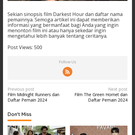
Sekian sinopsis film Darkest Hour dan daftar nama
pemainnya. Semoga artikel ini dapat memberikan
informasi yang bermanfaat bagi Anda yang ingin
menonton film ini atau hanya sekedar ingin
mengetahui lebih banyak tentang ceritanya.
Post Views:
500
Follow Us
P
Previous post
Next post
Film Midnight Runners dan
Film The Green Hornet dan
o
Daftar Pemain 2024
Daftar Pemain 2024
s
t
Don't Miss
n
a