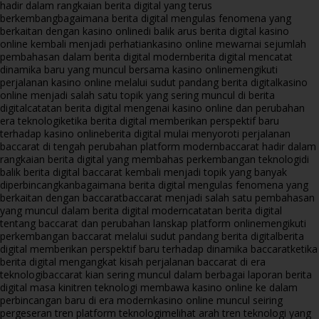
hadir dalam rangkaian berita digital yang terus
berkembang
bagaimana berita digital mengulas fenomena yang
berkaitan dengan kasino online
di balik arus berita digital kasino
online kembali menjadi perhatian
kasino online mewarnai sejumlah
pembahasan dalam berita digital modern
berita digital mencatat
dinamika baru yang muncul bersama kasino online
mengikuti
perjalanan kasino online melalui sudut pandang berita digital
kasino
online menjadi salah satu topik yang sering muncul di berita
digital
catatan berita digital mengenai kasino online dan perubahan
era teknologi
ketika berita digital memberikan perspektif baru
terhadap kasino online
berita digital mulai menyoroti perjalanan
baccarat di tengah perubahan platform modern
baccarat hadir dalam
rangkaian berita digital yang membahas perkembangan teknologi
di
balik berita digital baccarat kembali menjadi topik yang banyak
diperbincangkan
bagaimana berita digital mengulas fenomena yang
berkaitan dengan baccarat
baccarat menjadi salah satu pembahasan
yang muncul dalam berita digital modern
catatan berita digital
tentang baccarat dan perubahan lanskap platform online
mengikuti
perkembangan baccarat melalui sudut pandang berita digital
berita
digital memberikan perspektif baru terhadap dinamika baccarat
ketika
berita digital mengangkat kisah perjalanan baccarat di era
teknologi
baccarat kian sering muncul dalam berbagai laporan berita
digital masa kini
tren teknologi membawa kasino online ke dalam
perbincangan baru di era modern
kasino online muncul seiring
pergeseran tren platform teknologi
melihat arah tren teknologi yang