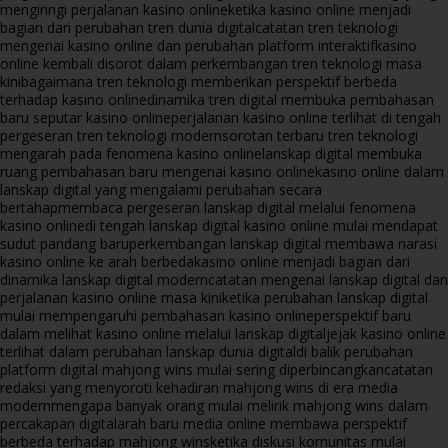
mengiringi perjalanan kasino online
ketika kasino online menjadi
bagian dari perubahan tren dunia digital
catatan tren teknologi
mengenai kasino online dan perubahan platform interaktif
kasino
online kembali disorot dalam perkembangan tren teknologi masa
kini
bagaimana tren teknologi memberikan perspektif berbeda
terhadap kasino online
dinamika tren digital membuka pembahasan
baru seputar kasino online
perjalanan kasino online terlihat di tengah
pergeseran tren teknologi modern
sorotan terbaru tren teknologi
mengarah pada fenomena kasino online
lanskap digital membuka
ruang pembahasan baru mengenai kasino online
kasino online dalam
lanskap digital yang mengalami perubahan secara
bertahap
membaca pergeseran lanskap digital melalui fenomena
kasino online
di tengah lanskap digital kasino online mulai mendapat
sudut pandang baru
perkembangan lanskap digital membawa narasi
kasino online ke arah berbeda
kasino online menjadi bagian dari
dinamika lanskap digital modern
catatan mengenai lanskap digital dan
perjalanan kasino online masa kini
ketika perubahan lanskap digital
mulai mempengaruhi pembahasan kasino online
perspektif baru
dalam melihat kasino online melalui lanskap digital
jejak kasino online
terlihat dalam perubahan lanskap dunia digital
di balik perubahan
platform digital mahjong wins mulai sering diperbincangkan
catatan
redaksi yang menyoroti kehadiran mahjong wins di era media
modern
mengapa banyak orang mulai melirik mahjong wins dalam
percakapan digital
arah baru media online membawa perspektif
berbeda terhadap mahjong wins
ketika diskusi komunitas mulai