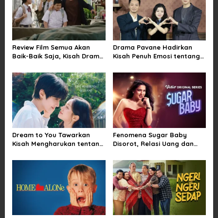
v
i
g
a
Review Film Semua Akan
Drama Pavane Hadirkan
Baik-Baik Saja, Kisah Drama
Kisah Penuh Emosi tentang
t
Keluarga yang Sarat Makna
Cinta, Penyesalan, dan
i
tentang Kehilangan dan
Kesempatan Memulai
Harapan
Kembali
o
n
Dream to You Tawarkan
Fenomena Sugar Baby
Kisah Mengharukan tentang
Disorot, Relasi Uang dan
Perjuangan Meraih Mimpi
Kuasa di Balik Kemewahan
yang Sempat Tertunda