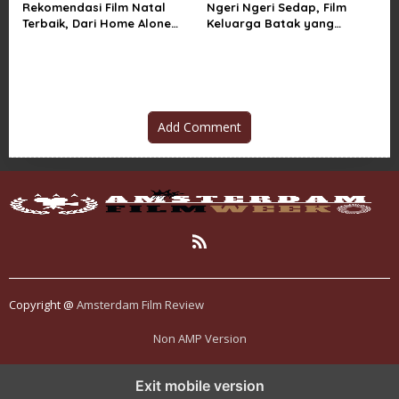
Rekomendasi Film Natal
Ngeri Ngeri Sedap, Film
Terbaik, Dari Home Alone
Keluarga Batak yang
Sampai Klaus
Menggetarkan Penonton
Indonesia
Add Comment
Copyright @
Amsterdam Film Review
Non AMP Version
kasino online menjadi bagian dari transformasi ekosistem digital
Exit mobile version
yang terus berkembang
perkembangan kasino online mencerminkan