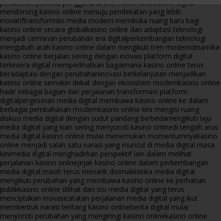
perubahan perilaku pengguna di era modern
ekosistem digital
mendorong kasino online menuju pendekatan yang lebih
inovatif
transformasi media modern membuka ruang baru bagi
kasino online secara global
kasino online dan adaptasi teknologi
menjadi cerminan perubahan era digital
perkembangan teknologi
mengubah arah kasino online dalam mengikuti tren modern
dinamika
kasino online berjalan seiring dengan inovasi platform digital
terkini
era digital memperlihatkan bagaimana kasino online terus
beradaptasi dengan perubahan
inovasi berkelanjutan menjadikan
kasino online semakin dekat dengan ekosistem modern
kasino online
hadir sebagai bagian dari perjalanan transformasi platform
digital
pergeseran media digital membawa kasino online ke dalam
berbagai pembahasan modern
kasino online kini mengisi ruang
diskusi media digital dengan sudut pandang berbeda
mengikuti laju
media digital yang kian sering menyoroti kasino online
di tengah arus
media digital kasino online mulai menemukan momentumnya
kasino
online menjadi salah satu narasi yang muncul di media digital masa
kini
media digital menghadirkan perspektif lain dalam melihat
perjalanan kasino online
jejak kasino online dalam perkembangan
media digital masih terus menarik disimak
ketika media digital
mengikuti perubahan yang membawa kasino online ke perhatian
publik
kasino online dilihat dari sisi media digital yang terus
menciptakan inovasi
catatan perjalanan media digital yang ikut
membentuk narasi tentang kasino online
berita digital mulai
menyoroti perubahan yang mengiringi kasino online
kasino online