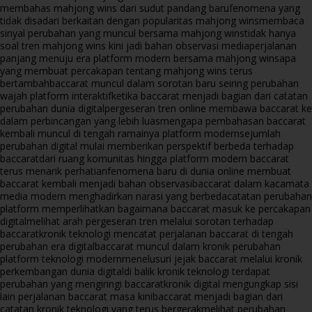
membahas mahjong wins dari sudut pandang baru
fenomena yang
tidak disadari berkaitan dengan popularitas mahjong wins
membaca
sinyal perubahan yang muncul bersama mahjong wins
tidak hanya
soal tren mahjong wins kini jadi bahan observasi media
perjalanan
panjang menuju era platform modern bersama mahjong wins
apa
yang membuat percakapan tentang mahjong wins terus
bertambah
baccarat muncul dalam sorotan baru seiring perubahan
wajah platform interaktif
ketika baccarat menjadi bagian dari catatan
perubahan dunia digital
pergeseran tren online membawa baccarat ke
dalam perbincangan yang lebih luas
mengapa pembahasan baccarat
kembali muncul di tengah ramainya platform modern
sejumlah
perubahan digital mulai memberikan perspektif berbeda terhadap
baccarat
dari ruang komunitas hingga platform modern baccarat
terus menarik perhatian
fenomena baru di dunia online membuat
baccarat kembali menjadi bahan observasi
baccarat dalam kacamata
media modern menghadirkan narasi yang berbeda
catatan perubahan
platform memperlihatkan bagaimana baccarat masuk ke percakapan
digital
melihat arah pergeseran tren melalui sorotan terhadap
baccarat
kronik teknologi mencatat perjalanan baccarat di tengah
perubahan era digital
baccarat muncul dalam kronik perubahan
platform teknologi modern
menelusuri jejak baccarat melalui kronik
perkembangan dunia digital
di balik kronik teknologi terdapat
perubahan yang mengiringi baccarat
kronik digital mengungkap sisi
lain perjalanan baccarat masa kini
baccarat menjadi bagian dari
catatan kronik teknologi yang terus bergerak
melihat perubahan