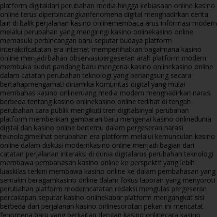
platform digital
dari perubahan media hingga kebiasaan online kasino
online terus diperbincangkan
fenomena digital menghadirkan cerita
lain di balik perjalanan kasino online
membaca arus informasi modern
melalui perubahan yang mengiringi kasino online
kasino online
memasuki perbincangan baru seputar budaya platform
interaktif
catatan era internet memperlihatkan bagaimana kasino
online menjadi bahan observasi
pergeseran arah platform modern
membuka sudut pandang baru mengenai kasino online
kasino online
dalam catatan perubahan teknologi yang berlangsung secara
bertahap
mengamati dinamika komunitas digital yang mulai
membahas kasino online
ruang media modern menghadirkan narasi
berbeda tentang kasino online
kasino online terlihat di tengah
perubahan cara publik mengikuti tren digital
sinyal perubahan
platform memberikan gambaran baru mengenai kasino online
dunia
digital dan kasino online bertemu dalam pergeseran narasi
teknologi
melihat perubahan era platform melalui kemunculan kasino
online dalam diskusi modern
kasino online menjadi bagian dari
catatan perjalanan interaksi di dunia digital
arus perubahan teknologi
membawa pembahasan kasino online ke perspektif yang lebih
luas
kilas terkini membawa kasino online ke dalam pembahasan yang
semakin beragam
kasino online dalam fokus laporan yang menyoroti
perubahan platform modern
catatan redaksi mengulas pergeseran
percakapan seputar kasino online
kabar platform mengangkat sisi
berbeda dari perjalanan kasino online
sorotan pekan ini mencatat
fenomena baru yang berkaitan dengan kasino online
cara kasino