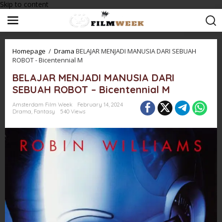
Skip to content
Homepage
/
Drama
BELAJAR MENJADI MANUSIA DARI SEBUAH
ROBOT - Bicentennial M
BELAJAR MENJADI MANUSIA DARI
SEBUAH ROBOT – Bicentennial M
Amsterdam Film Week
February 14, 2024
Drama
,
Fantasy
540 Views