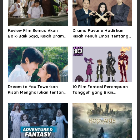
i
g
a
Review Film Semua Akan
Drama Pavane Hadirkan
t
Baik-Baik Saja, Kisah Drama
Kisah Penuh Emosi tentang
i
Keluarga yang Sarat Makna
Cinta, Penyesalan, dan
tentang Kehilangan dan
Kesempatan Memulai
o
Harapan
Kembali
n
Dream to You Tawarkan
10 Film Fantasi Perempuan
Kisah Mengharukan tentang
Tangguh yang Bikin
Perjuangan Meraih Mimpi
Terinspirasi, Termasuk
yang Sempat Tertunda
Damsel