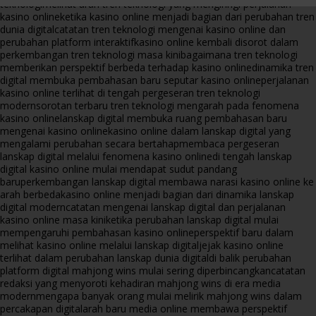
teknologi
melihat arah tren teknologi yang mengiringi perjalanan
kasino online
ketika kasino online menjadi bagian dari perubahan tren
dunia digital
catatan tren teknologi mengenai kasino online dan
perubahan platform interaktif
kasino online kembali disorot dalam
perkembangan tren teknologi masa kini
bagaimana tren teknologi
memberikan perspektif berbeda terhadap kasino online
dinamika tren
digital membuka pembahasan baru seputar kasino online
perjalanan
kasino online terlihat di tengah pergeseran tren teknologi
modern
sorotan terbaru tren teknologi mengarah pada fenomena
kasino online
lanskap digital membuka ruang pembahasan baru
mengenai kasino online
kasino online dalam lanskap digital yang
mengalami perubahan secara bertahap
membaca pergeseran
lanskap digital melalui fenomena kasino online
di tengah lanskap
digital kasino online mulai mendapat sudut pandang
baru
perkembangan lanskap digital membawa narasi kasino online ke
arah berbeda
kasino online menjadi bagian dari dinamika lanskap
digital modern
catatan mengenai lanskap digital dan perjalanan
kasino online masa kini
ketika perubahan lanskap digital mulai
mempengaruhi pembahasan kasino online
perspektif baru dalam
melihat kasino online melalui lanskap digital
jejak kasino online
terlihat dalam perubahan lanskap dunia digital
di balik perubahan
platform digital mahjong wins mulai sering diperbincangkan
catatan
redaksi yang menyoroti kehadiran mahjong wins di era media
modern
mengapa banyak orang mulai melirik mahjong wins dalam
percakapan digital
arah baru media online membawa perspektif