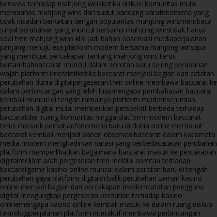
berbeda terhadap mahjong wins
ketika diskusi komunitas mulai
membahas mahjong wins dari sudut pandang baru
fenomena yang
tidak disadari berkaitan dengan popularitas mahjong wins
membaca
sinyal perubahan yang muncul bersama mahjong wins
tidak hanya
soal tren mahjong wins kini jadi bahan observasi media
perjalanan
panjang menuju era platform modern bersama mahjong wins
apa
yang membuat percakapan tentang mahjong wins terus
bertambah
baccarat muncul dalam sorotan baru seiring perubahan
wajah platform interaktif
ketika baccarat menjadi bagian dari catatan
perubahan dunia digital
pergeseran tren online membawa baccarat ke
dalam perbincangan yang lebih luas
mengapa pembahasan baccarat
kembali muncul di tengah ramainya platform modern
sejumlah
perubahan digital mulai memberikan perspektif berbeda terhadap
baccarat
dari ruang komunitas hingga platform modern baccarat
terus menarik perhatian
fenomena baru di dunia online membuat
baccarat kembali menjadi bahan observasi
baccarat dalam kacamata
media modern menghadirkan narasi yang berbeda
catatan perubahan
platform memperlihatkan bagaimana baccarat masuk ke percakapan
digital
melihat arah pergeseran tren melalui sorotan terhadap
baccarat
game kasino online muncul dalam sorotan baru di tengah
perubahan gaya platform digital
di balik perubahan zaman kasino
online menjadi bagian dari percakapan modern
catatan pengguna
digital mengungkap pergeseran perhatian terhadap kasino
online
mengapa kasino online kembali masuk ke dalam ruang diskusi
teknologi
perjalanan platform interaktif membawa perbincangan