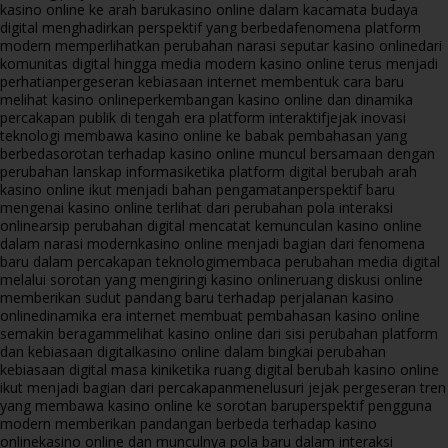
kasino online ke arah baru
kasino online dalam kacamata budaya
digital menghadirkan perspektif yang berbeda
fenomena platform
modern memperlihatkan perubahan narasi seputar kasino online
dari
komunitas digital hingga media modern kasino online terus menjadi
perhatian
pergeseran kebiasaan internet membentuk cara baru
melihat kasino online
perkembangan kasino online dan dinamika
percakapan publik di tengah era platform interaktif
jejak inovasi
teknologi membawa kasino online ke babak pembahasan yang
berbeda
sorotan terhadap kasino online muncul bersamaan dengan
perubahan lanskap informasi
ketika platform digital berubah arah
kasino online ikut menjadi bahan pengamatan
perspektif baru
mengenai kasino online terlihat dari perubahan pola interaksi
online
arsip perubahan digital mencatat kemunculan kasino online
dalam narasi modern
kasino online menjadi bagian dari fenomena
baru dalam percakapan teknologi
membaca perubahan media digital
melalui sorotan yang mengiringi kasino online
ruang diskusi online
memberikan sudut pandang baru terhadap perjalanan kasino
online
dinamika era internet membuat pembahasan kasino online
semakin beragam
melihat kasino online dari sisi perubahan platform
dan kebiasaan digital
kasino online dalam bingkai perubahan
kebiasaan digital masa kini
ketika ruang digital berubah kasino online
ikut menjadi bagian dari percakapan
menelusuri jejak pergeseran tren
yang membawa kasino online ke sorotan baru
perspektif pengguna
modern memberikan pandangan berbeda terhadap kasino
online
kasino online dan munculnya pola baru dalam interaksi