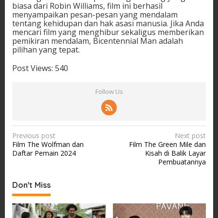
biasa dari Robin Williams, film ini berhasil
menyampaikan pesan-pesan yang mendalam
tentang kehidupan dan hak asasi manusia. Jika Anda
mencari film yang menghibur sekaligus memberikan
pemikiran mendalam, Bicentennial Man adalah
pilihan yang tepat.
Post Views:
540
Follow Us
P
Previous post
Next post
Film The Wolfman dan
Film The Green Mile dan
o
Daftar Pemain 2024
Kisah di Balik Layar
s
Pembuatannya
t
Don't Miss
n
a
v