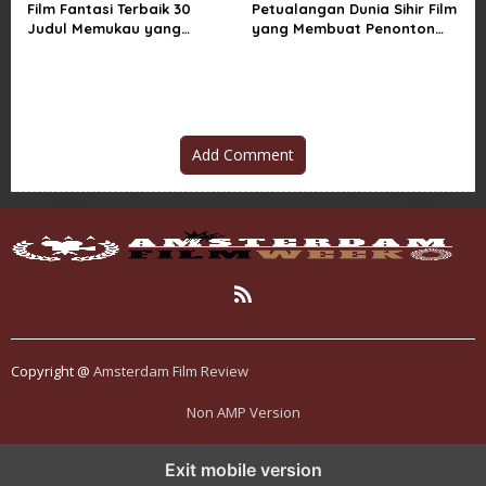
Film Fantasi Terbaik 30
Petualangan Dunia Sihir Film
Judul Memukau yang
yang Membuat Penonton
Mengubah Imajinasi
Terpukau Selamanya
Add Comment
Copyright @
Amsterdam Film Review
Non AMP Version
tren teknologi membawa kasino online ke dalam perbincangan baru
Exit mobile version
di era modern
kasino online muncul seiring pergeseran tren platform