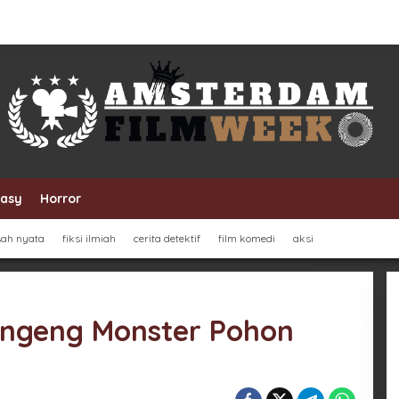
tasy
Horror
sah nyata
fiksi ilmiah
cerita detektif
film komedi
aksi
Dongeng Monster Pohon