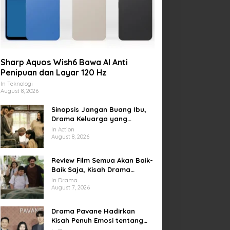
Sharp Aquos Wish6 Bawa AI Anti
Penipuan dan Layar 120 Hz
In Teknologi
August 8, 2026
Sinopsis Jangan Buang Ibu,
Drama Keluarga yang
Menyentuh tentang Kasih
In Action
Sayang dan Bakti kepada
August 8, 2026
Orang Tua
Review Film Semua Akan Baik-
Baik Saja, Kisah Drama
Keluarga yang Sarat Makna
In Drama
tentang Kehilangan dan
August 7, 2026
Harapan
Drama Pavane Hadirkan
Kisah Penuh Emosi tentang
Cinta, Penyesalan, dan