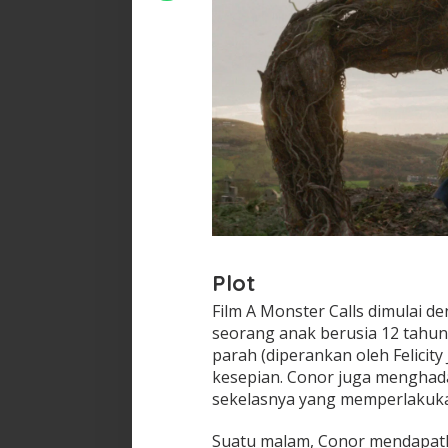
Plot
Film A Monster Calls dimulai d
seorang anak berusia 12 tahun
parah (diperankan oleh Felicit
kesepian. Conor juga menghad
sekelasnya yang memperlakuka
Suatu malam, Conor mendapat