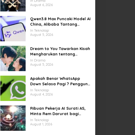
In Drama
Kesempatan Memulai Kembali
August 6, 2026
Qwen3.8 Max Puncaki Model AI
China, Alibaba Tantang
Pemain Global
In Teknologi
August 5, 2026
Dream to You Tawarkan Kisah
Mengharukan tentang
Perjuangan Meraih Mimpi
In Drama
yang Sempat Tertunda
August 5, 2026
Apakah Benar WhatsApp
Down Selasa Pagi ? Pengguna
Kesulitan Kirim Gambar dan
In Teknologi
Video di Sejumlah Wilayah
August 4, 2026
Ribuan Pekerja AI Surati AS,
Minta Rem Darurat bagi
Teknologi Canggih
In Teknologi
August 1, 2026