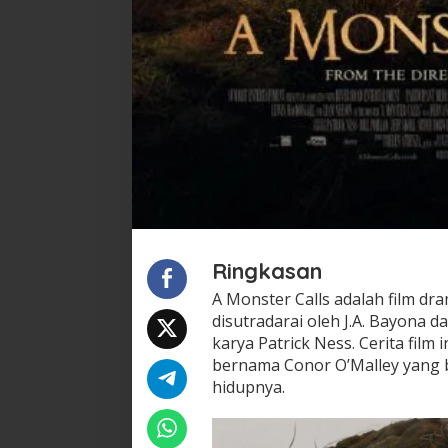
Ringkasan
A Monster Calls adalah film dram
disutradarai oleh J.A. Bayona 
karya Patrick Ness. Cerita film 
bernama Conor O’Malley yang 
hidupnya.