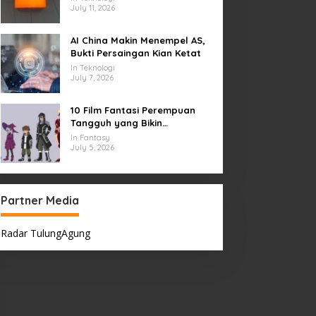
July 11, 2026
AI China Makin Menempel AS,
Bukti Persaingan Kian Ketat
In Teknologi
July 7, 2026
10 Film Fantasi Perempuan
Tangguh yang Bikin
Terinspirasi, Termasuk Damsel
In Fantasy
July 5, 2026
Partner Media
Radar TulungAgung