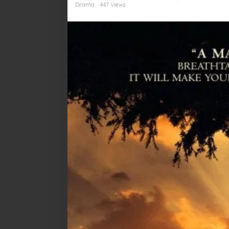
Mencerahkan
Drama
447 Views