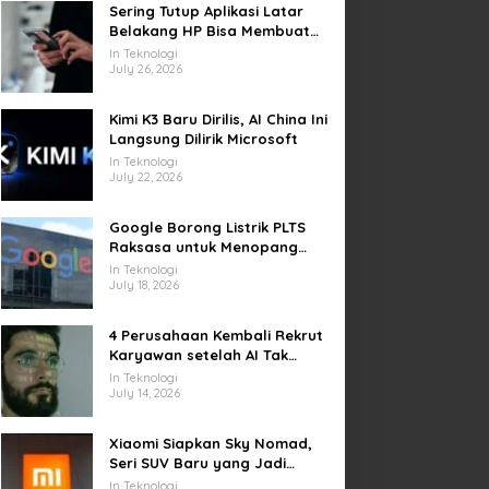
Sering Tutup Aplikasi Latar
Belakang HP Bisa Membuat
Baterai Lebih Boros
In Teknologi
July 26, 2026
Kimi K3 Baru Dirilis, AI China Ini
Langsung Dilirik Microsoft
In Teknologi
July 22, 2026
Google Borong Listrik PLTS
Raksasa untuk Menopang
Pusat Data dan AI
In Teknologi
July 18, 2026
4 Perusahaan Kembali Rekrut
Karyawan setelah AI Tak
Penuhi Harapan
In Teknologi
July 14, 2026
Xiaomi Siapkan Sky Nomad,
Seri SUV Baru yang Jadi
Sorotan Otomotif Dunia
In Teknologi