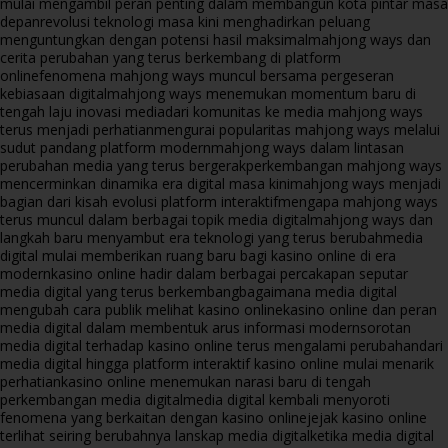
mulai mengambil peran penting dalam membangun kota pintar masa
depan
revolusi teknologi masa kini menghadirkan peluang
menguntungkan dengan potensi hasil maksimal
mahjong ways dan
cerita perubahan yang terus berkembang di platform
online
fenomena mahjong ways muncul bersama pergeseran
kebiasaan digital
mahjong ways menemukan momentum baru di
tengah laju inovasi media
dari komunitas ke media mahjong ways
terus menjadi perhatian
mengurai popularitas mahjong ways melalui
sudut pandang platform modern
mahjong ways dalam lintasan
perubahan media yang terus bergerak
perkembangan mahjong ways
mencerminkan dinamika era digital masa kini
mahjong ways menjadi
bagian dari kisah evolusi platform interaktif
mengapa mahjong ways
terus muncul dalam berbagai topik media digital
mahjong ways dan
langkah baru menyambut era teknologi yang terus berubah
media
digital mulai memberikan ruang baru bagi kasino online di era
modern
kasino online hadir dalam berbagai percakapan seputar
media digital yang terus berkembang
bagaimana media digital
mengubah cara publik melihat kasino online
kasino online dan peran
media digital dalam membentuk arus informasi modern
sorotan
media digital terhadap kasino online terus mengalami perubahan
dari
media digital hingga platform interaktif kasino online mulai menarik
perhatian
kasino online menemukan narasi baru di tengah
perkembangan media digital
media digital kembali menyoroti
fenomena yang berkaitan dengan kasino online
jejak kasino online
terlihat seiring berubahnya lanskap media digital
ketika media digital