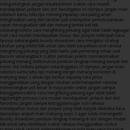
menguntungkan jangan lewatkan
black scatter cara mudah
mendapatkan jackpot dari slot favorit
gates of olympus jangan main
sebelum kamu tahu tips menang ini
parlay cara paling aman
menghasilkan uang dari taruhan judi online
poker pemula panduan
cepat meningkatkan skill dan menang berkali kali klik
sekarang
roulette cara menghitung peluang agar tidak kalah lagi
sugar
rush cara mudah mendapatkan bonus dan jackpot melimpah baca
tipsnya sekarang
wild bounty showdown cara mengatur strategi
taruhan yang efektif klik untuk tahu lebih banyak
baccarat rahasia
menghitung peluang yang bikin kamu jadi pemenang setiap saat
baca ini sekarang
black scatter panduan praktis memaksimalkan
peluang menang slot
bonanza panduan lengkap menang banyak dari
mesin slot terbaru pelajari sekarang
gates of olympus jangan main
sebelum kamu tahu tips menang ini
ingin menang konsisten di
mahjong ways 2 simak tips berikut ini
parlay cara pintar
menggandakan uang dengan taruhan sederhana
poker rahasia
memenangkan pot besar di meja poker online jangan sampai
ketinggalan
roulette cara menghitung peluang agar tidak kalah
lagi
starlight princess cara mudah mendapatkan jackpot dari slot
favoritmu jangan sampai ketinggalan
sugar rush rahasia
mendapatkan bonus dan jackpot yang tidak banyak diketahui baca
tipsnya
tips ampuh main mahjong ways 2 agar selalu menang
wild
bounty showdown panduan lengkap menang di slot dengan mudah
klik untuk tahu lebih
black scatter rahasia menggunakan simbol
scatter untuk jackpot melimpah
bonanza pola main yang bisa buat