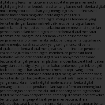
digital yang terus menciptakan inovasi
catatan perjalanan media
digital yang ikut membentuk narasi tentang kasino online
berita digital
mulai menyoroti perubahan yang mengiringi kasino online
kasino
online hadir dalam rangkaian berita digital yang terus
berkembang
bagaimana berita digital mengulas fenomena yang
berkaitan dengan kasino online
di balik arus berita digital kasino
online kembali menjadi perhatian
kasino online mewarnai sejumlah
pembahasan dalam berita digital modern
berita digital mencatat
dinamika baru yang muncul bersama kasino online
mengikuti
perjalanan kasino online melalui sudut pandang berita digital
kasino
online menjadi salah satu topik yang sering muncul di berita
digital
catatan berita digital mengenai kasino online dan perubahan
era teknologi
ketika berita digital memberikan perspektif baru
terhadap kasino online
berita digital mulai menyoroti perjalanan
baccarat di tengah perubahan platform modern
baccarat hadir dalam
rangkaian berita digital yang membahas perkembangan teknologi
di
balik berita digital baccarat kembali menjadi topik yang banyak
diperbincangkan
bagaimana berita digital mengulas fenomena yang
berkaitan dengan baccarat
baccarat menjadi salah satu pembahasan
yang muncul dalam berita digital modern
catatan berita digital
tentang baccarat dan perubahan lanskap platform online
mengikuti
perkembangan baccarat melalui sudut pandang berita digital
berita
digital memberikan perspektif baru terhadap dinamika baccarat
ketika
berita digital mengangkat kisah perjalanan baccarat di era
teknologi
baccarat kian sering muncul dalam berbagai laporan berita