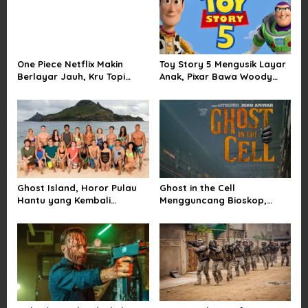
g
a
t
i
One Piece Netflix Makin
Toy Story 5 Mengusik Layar
Berlayar Jauh, Kru Topi
Anak, Pixar Bawa Woody
o
Jerami Tak Lagi Main Aman
dan Buzz Pulang ke Bioskop
n
Ghost Island, Horor Pulau
Ghost in the Cell
Hantu yang Kembali
Mengguncang Bioskop,
Menarik Perhatian Penonton
Horor Penjara Rasa
Sindiran Sosial