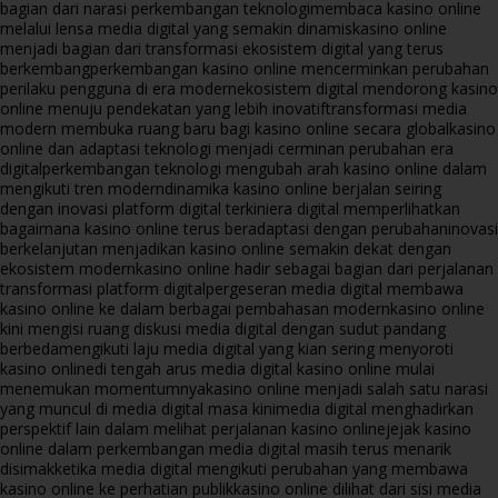
bagian dari narasi perkembangan teknologi
membaca kasino online
melalui lensa media digital yang semakin dinamis
kasino online
menjadi bagian dari transformasi ekosistem digital yang terus
berkembang
perkembangan kasino online mencerminkan perubahan
perilaku pengguna di era modern
ekosistem digital mendorong kasino
online menuju pendekatan yang lebih inovatif
transformasi media
modern membuka ruang baru bagi kasino online secara global
kasino
online dan adaptasi teknologi menjadi cerminan perubahan era
digital
perkembangan teknologi mengubah arah kasino online dalam
mengikuti tren modern
dinamika kasino online berjalan seiring
dengan inovasi platform digital terkini
era digital memperlihatkan
bagaimana kasino online terus beradaptasi dengan perubahan
inovasi
berkelanjutan menjadikan kasino online semakin dekat dengan
ekosistem modern
kasino online hadir sebagai bagian dari perjalanan
transformasi platform digital
pergeseran media digital membawa
kasino online ke dalam berbagai pembahasan modern
kasino online
kini mengisi ruang diskusi media digital dengan sudut pandang
berbeda
mengikuti laju media digital yang kian sering menyoroti
kasino online
di tengah arus media digital kasino online mulai
menemukan momentumnya
kasino online menjadi salah satu narasi
yang muncul di media digital masa kini
media digital menghadirkan
perspektif lain dalam melihat perjalanan kasino online
jejak kasino
online dalam perkembangan media digital masih terus menarik
disimak
ketika media digital mengikuti perubahan yang membawa
kasino online ke perhatian publik
kasino online dilihat dari sisi media