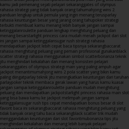
kamu jadi pemenang sejati pelajari sekarang
gates of olympus
rahasia strategi yang tidak banyak orang tahu
mahjong wins 2
panduan lengkap untuk pemula yang ingin menang terus
parlay
rahasia keuntungan besar yang jarang orang tahu
poker strategi
terbukti membuat kamu menang lebih banyak jangan sampai
ketinggalan
roulette panduan lengkap menghitung peluang dan
menang besar
starlight princess cara mudah meraih jackpot dari slot
ini jangan sampai ketinggalan
sugar rush strategi rahasia
mendapatkan jackpot lebih cepat baca tipsnya sekarang
baccarat
rahasia menghitung peluang yang pemain profesional gunakan
black
scatter strategi rahasia menggunakan simbol scatter
bonanza teknik
jitu menghindari kekalahan dan menang konsisten pelajari
sekarang
gates of olympus strategi main yang paling ampuh agar
jackpot menantimu
mahjong wins 2 pola scatter yang bikin kamu
paling diingat
parlay teknik jitu meningkatkan keuntungan dari taruhan
parlay
poker teknik membaca gerak lawan yang harus kamu kuasai
jangan sampai ketinggalan
roulette panduan mudah menghitung
peluang dan mendapatkan jackpot
starlight princess rahasia main slot
yang bisa bawa kamu ke jackpot melimpah jangan sampai
ketinggalan
sugar rush tips cepat mendapatkan bonus besar di slot
favorit baca ini sekarang
baccarat rahasia menghitung peluang yang
tidak banyak orang tahu baca sekarang
black scatter trik mudah
menggandakan keuntungan dari slot favoritmu
bonanza tips jitu
menghindari kekalahan dan menang lebih banyak pelajari
sekarang
gates of olympus strategi rahasia yang bikin kamu jadi