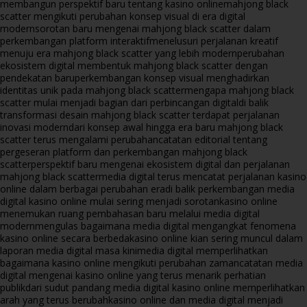
membangun perspektif baru tentang kasino online
mahjong black
scatter mengikuti perubahan konsep visual di era digital
modern
sorotan baru mengenai mahjong black scatter dalam
perkembangan platform interaktif
menelusuri perjalanan kreatif
menuju era mahjong black scatter yang lebih modern
perubahan
ekosistem digital membentuk mahjong black scatter dengan
pendekatan baru
perkembangan konsep visual menghadirkan
identitas unik pada mahjong black scatter
mengapa mahjong black
scatter mulai menjadi bagian dari perbincangan digital
di balik
transformasi desain mahjong black scatter terdapat perjalanan
inovasi modern
dari konsep awal hingga era baru mahjong black
scatter terus mengalami perubahan
catatan editorial tentang
pergeseran platform dan perkembangan mahjong black
scatter
perspektif baru mengenai ekosistem digital dan perjalanan
mahjong black scatter
media digital terus mencatat perjalanan kasino
online dalam berbagai perubahan era
di balik perkembangan media
digital kasino online mulai sering menjadi sorotan
kasino online
menemukan ruang pembahasan baru melalui media digital
modern
mengulas bagaimana media digital mengangkat fenomena
kasino online secara berbeda
kasino online kian sering muncul dalam
laporan media digital masa kini
media digital memperlihatkan
bagaimana kasino online mengikuti perubahan zaman
catatan media
digital mengenai kasino online yang terus menarik perhatian
publik
dari sudut pandang media digital kasino online memperlihatkan
arah yang terus berubah
kasino online dan media digital menjadi