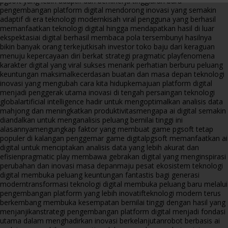
pgsoft yang lebih adaptif dan berkinerja tinggi
arah baru
pengembangan platform digital mendorong inovasi yang semakin
adaptif di era teknologi modern
kisah viral pengguna yang berhasil
memanfaatkan teknologi digital hingga mendapatkan hasil di luar
ekspektasi
ai digital berhasil membaca pola tersembunyi hasilnya
bikin banyak orang terkejut
kisah investor toko baju dari keraguan
menuju kepercayaan diri berkat strategi pragmatic play
fenomena
karakter digital yang viral sukses menarik perhatian berburu peluang
keuntungan maksimal
kecerdasan buatan dan masa depan teknologi
inovasi yang mengubah cara kita hidup
kemajuan platform digital
menjadi penggerak utama inovasi di tengah persaingan teknologi
global
artificial intelligence hadir untuk mengoptimalkan analisis data
mahjong dan meningkatkan produktivitas
mengapa ai digital semakin
diandalkan untuk menganalisis peluang bernilai tinggi ini
alasannya
mengungkap faktor yang membuat game pgsoft tetap
populer di kalangan penggemar game digital
pgsoft memanfaatkan ai
digital untuk menciptakan analisis data yang lebih akurat dan
efisien
pragmatic play membawa gebrakan digital yang menginspirasi
perubahan dan inovasi masa depan
maju pesat ekosistem teknologi
digital membuka peluang keuntungan fantastis bagi generasi
modern
transformasi teknologi digital membuka peluang baru melalui
pengembangan platform yang lebih inovatif
teknologi modern terus
berkembang membuka kesempatan bernilai tinggi dengan hasil yang
menjanjikan
strategi pengembangan platform digital menjadi fondasi
utama dalam menghadirkan inovasi berkelanjutan
robot berbasis ai