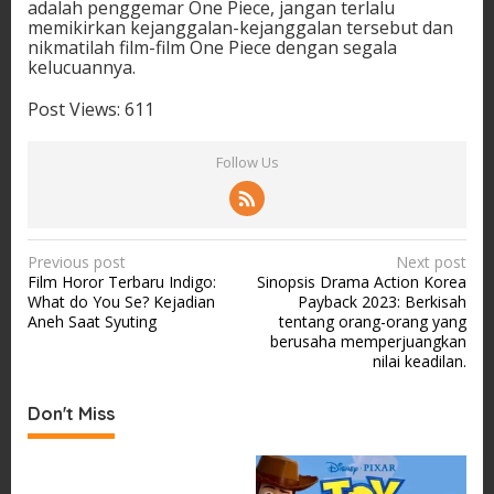
adalah penggemar One Piece, jangan terlalu
memikirkan kejanggalan-kejanggalan tersebut dan
nikmatilah film-film One Piece dengan segala
kelucuannya.
Post Views:
611
Follow Us
P
Previous post
Next post
Film Horor Terbaru Indigo:
Sinopsis Drama Action Korea
o
What do You Se? Kejadian
Payback 2023: Berkisah
s
Aneh Saat Syuting
tentang orang-orang yang
berusaha memperjuangkan
t
nilai keadilan.
n
a
Don't Miss
v
i