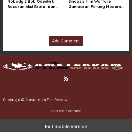
Nobody 2 Bob Odenkirk
Sinopsis Film Warfare
Bocoran Aksi Brutal dan
Gambaran Perang Modern
Jadwal Rilis Resmi
yang Brutal dan Realistis
Add Comment
Copyright @
Amsterdam Film Review
Non AMP Version
transformasi digital pragmatic play menjadi inspirasi baru dalam
Exit mobile version
menghadirkan inovasi berkualitas
ai digital menjadi kunci analisis data