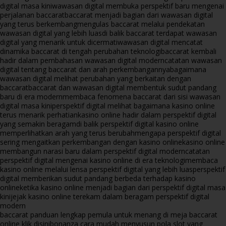
digital masa kini
wawasan digital membuka perspektif baru mengenai
perjalanan baccarat
baccarat menjadi bagian dari wawasan digital
yang terus berkembang
mengulas baccarat melalui pendekatan
wawasan digital yang lebih luas
di balik baccarat terdapat wawasan
digital yang menarik untuk dicermati
wawasan digital mencatat
dinamika baccarat di tengah perubahan teknologi
baccarat kembali
hadir dalam pembahasan wawasan digital modern
catatan wawasan
digital tentang baccarat dan arah perkembangannya
bagaimana
wawasan digital melihat perubahan yang berkaitan dengan
baccarat
baccarat dan wawasan digital membentuk sudut pandang
baru di era modern
membaca fenomena baccarat dari sisi wawasan
digital masa kini
perspektif digital melihat bagaimana kasino online
terus menarik perhatian
kasino online hadir dalam perspektif digital
yang semakin beragam
di balik perspektif digital kasino online
memperlihatkan arah yang terus berubah
mengapa perspektif digital
sering mengaitkan perkembangan dengan kasino online
kasino online
membangun narasi baru dalam perspektif digital modern
catatan
perspektif digital mengenai kasino online di era teknologi
membaca
kasino online melalui lensa perspektif digital yang lebih luas
perspektif
digital memberikan sudut pandang berbeda terhadap kasino
online
ketika kasino online menjadi bagian dari perspektif digital masa
kini
jejak kasino online terekam dalam beragam perspektif digital
modern
baccarat panduan lengkap pemula untuk menang di meja baccarat
online klik disini
bonanza cara mudah menyusun pola slot yang