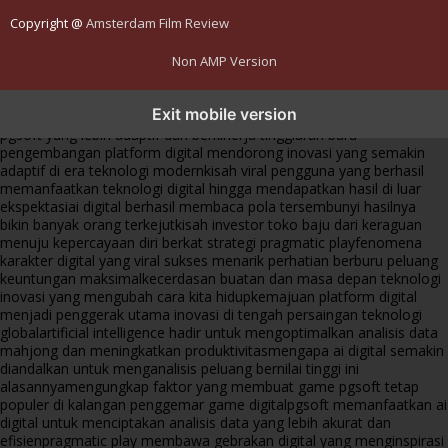
Copyright @
Amsterdam Film Review
Non AMP Version
transformasi digital pragmatic play menjadi inspirasi baru dalam
Exit mobile version
menghadirkan inovasi berkualitas
ai digital menjadi kunci analisis data
pgsoft yang lebih adaptif dan berkinerja tinggi
arah baru
pengembangan platform digital mendorong inovasi yang semakin
adaptif di era teknologi modern
kisah viral pengguna yang berhasil
memanfaatkan teknologi digital hingga mendapatkan hasil di luar
ekspektasi
ai digital berhasil membaca pola tersembunyi hasilnya
bikin banyak orang terkejut
kisah investor toko baju dari keraguan
menuju kepercayaan diri berkat strategi pragmatic play
fenomena
karakter digital yang viral sukses menarik perhatian berburu peluang
keuntungan maksimal
kecerdasan buatan dan masa depan teknologi
inovasi yang mengubah cara kita hidup
kemajuan platform digital
menjadi penggerak utama inovasi di tengah persaingan teknologi
global
artificial intelligence hadir untuk mengoptimalkan analisis data
mahjong dan meningkatkan produktivitas
mengapa ai digital semakin
diandalkan untuk menganalisis peluang bernilai tinggi ini
alasannya
mengungkap faktor yang membuat game pgsoft tetap
populer di kalangan penggemar game digital
pgsoft memanfaatkan ai
digital untuk menciptakan analisis data yang lebih akurat dan
efisien
pragmatic play membawa gebrakan digital yang menginspirasi