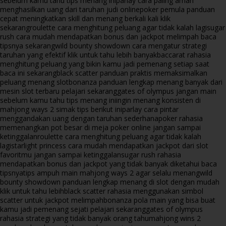
sebelum kamu tahu tips menang ini
parlay cara paling aman
menghasilkan uang dari taruhan judi online
poker pemula panduan
cepat meningkatkan skill dan menang berkali kali klik
sekarang
roulette cara menghitung peluang agar tidak kalah lagi
sugar
rush cara mudah mendapatkan bonus dan jackpot melimpah baca
tipsnya sekarang
wild bounty showdown cara mengatur strategi
taruhan yang efektif klik untuk tahu lebih banyak
baccarat rahasia
menghitung peluang yang bikin kamu jadi pemenang setiap saat
baca ini sekarang
black scatter panduan praktis memaksimalkan
peluang menang slot
bonanza panduan lengkap menang banyak dari
mesin slot terbaru pelajari sekarang
gates of olympus jangan main
sebelum kamu tahu tips menang ini
ingin menang konsisten di
mahjong ways 2 simak tips berikut ini
parlay cara pintar
menggandakan uang dengan taruhan sederhana
poker rahasia
memenangkan pot besar di meja poker online jangan sampai
ketinggalan
roulette cara menghitung peluang agar tidak kalah
lagi
starlight princess cara mudah mendapatkan jackpot dari slot
favoritmu jangan sampai ketinggalan
sugar rush rahasia
mendapatkan bonus dan jackpot yang tidak banyak diketahui baca
tipsnya
tips ampuh main mahjong ways 2 agar selalu menang
wild
bounty showdown panduan lengkap menang di slot dengan mudah
klik untuk tahu lebih
black scatter rahasia menggunakan simbol
scatter untuk jackpot melimpah
bonanza pola main yang bisa buat
kamu jadi pemenang sejati pelajari sekarang
gates of olympus
rahasia strategi yang tidak banyak orang tahu
mahjong wins 2