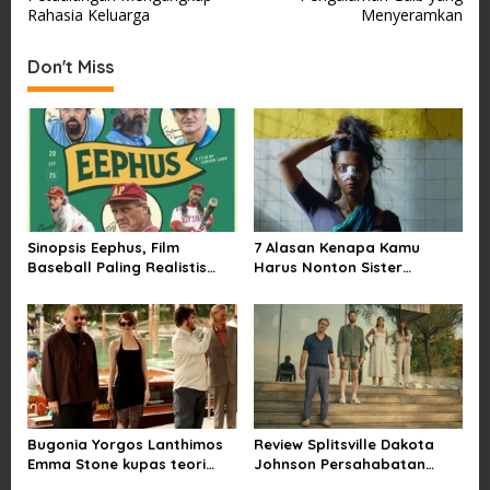
s
Rahasia Keluarga
Menyeramkan
t
Don't Miss
n
a
v
i
g
a
Sinopsis Eephus, Film
7 Alasan Kenapa Kamu
t
Baseball Paling Realistis
Harus Nonton Sister
i
dan Lucu
Midnight Satir Pernikahan
o
n
Bugonia Yorgos Lanthimos
Review Splitsville Dakota
Emma Stone kupas teori
Johnson Persahabatan
konspirasi alien paling aneh
Hancur yang Bikin Ngilu