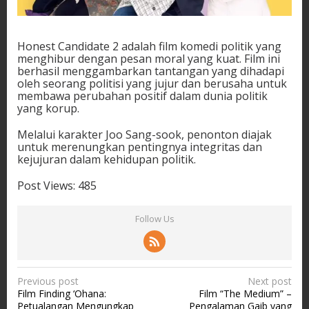
Honest Candidate 2 adalah film komedi politik yang
menghibur dengan pesan moral yang kuat. Film ini
berhasil menggambarkan tantangan yang dihadapi
oleh seorang politisi yang jujur dan berusaha untuk
membawa perubahan positif dalam dunia politik
yang korup.
Melalui karakter Joo Sang-sook, penonton diajak
untuk merenungkan pentingnya integritas dan
kejujuran dalam kehidupan politik.
Post Views:
485
Follow Us
P
Previous post
Next post
Film Finding ‘Ohana:
Film “The Medium” –
o
Petualangan Mengungkap
Pengalaman Gaib yang