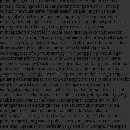
panduan lengkap untuk pemula yang ingin menang terus
parlay
rahasia keuntungan besar yang jarang orang tahu
poker strategi
terbukti membuat kamu menang lebih banyak jangan sampai
ketinggalan
roulette panduan lengkap menghitung peluang dan
menang besar
starlight princess cara mudah meraih jackpot dari slot
ini jangan sampai ketinggalan
sugar rush strategi rahasia
mendapatkan jackpot lebih cepat baca tipsnya sekarang
baccarat
rahasia menghitung peluang yang pemain profesional gunakan
black
scatter strategi rahasia menggunakan simbol scatter
bonanza teknik
jitu menghindari kekalahan dan menang konsisten pelajari
sekarang
gates of olympus strategi main yang paling ampuh agar
jackpot menantimu
mahjong wins 2 pola scatter yang bikin kamu
paling diingat
parlay teknik jitu meningkatkan keuntungan dari taruhan
parlay
poker teknik membaca gerak lawan yang harus kamu kuasai
jangan sampai ketinggalan
roulette panduan mudah menghitung
peluang dan mendapatkan jackpot
starlight princess rahasia main slot
yang bisa bawa kamu ke jackpot melimpah jangan sampai
ketinggalan
sugar rush tips cepat mendapatkan bonus besar di slot
favorit baca ini sekarang
baccarat rahasia menghitung peluang yang
tidak banyak orang tahu baca sekarang
black scatter trik mudah
menggandakan keuntungan dari slot favoritmu
bonanza tips jitu
menghindari kekalahan dan menang lebih banyak pelajari
sekarang
gates of olympus strategi rahasia yang bikin kamu jadi
pemenang
mahjong wins 2 pola scatter yang bisa kamu terapkan
sekarang juga
parlay trik berbeda yang bisa bikin uangmu melimpah