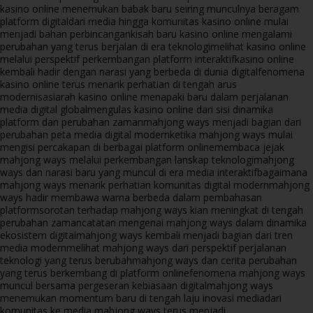
kasino online menemukan babak baru seiring munculnya beragam
platform digital
dari media hingga komunitas kasino online mulai
menjadi bahan perbincangan
kisah baru kasino online mengalami
perubahan yang terus berjalan di era teknologi
melihat kasino online
melalui perspektif perkembangan platform interaktif
kasino online
kembali hadir dengan narasi yang berbeda di dunia digital
fenomena
kasino online terus menarik perhatian di tengah arus
modernisasi
arah kasino online menapaki baru dalam perjalanan
media digital global
mengulas kasino online dari sisi dinamika
platform dan perubahan zaman
mahjong ways menjadi bagian dari
perubahan peta media digital modern
ketika mahjong ways mulai
mengisi percakapan di berbagai platform online
membaca jejak
mahjong ways melalui perkembangan lanskap teknologi
mahjong
ways dan narasi baru yang muncul di era media interaktif
bagaimana
mahjong ways menarik perhatian komunitas digital modern
mahjong
ways hadir membawa warna berbeda dalam pembahasan
platform
sorotan terhadap mahjong ways kian meningkat di tengah
perubahan zaman
catatan mengenai mahjong ways dalam dinamika
ekosistem digital
mahjong ways kembali menjadi bagian dari tren
media modern
melihat mahjong ways dari perspektif perjalanan
teknologi yang terus berubah
mahjong ways dan cerita perubahan
yang terus berkembang di platform online
fenomena mahjong ways
muncul bersama pergeseran kebiasaan digital
mahjong ways
menemukan momentum baru di tengah laju inovasi media
dari
komunitas ke media mahjong ways terus menjadi