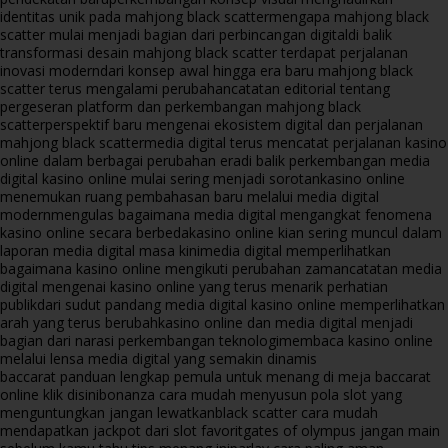
identitas unik pada mahjong black scatter
mengapa mahjong black
scatter mulai menjadi bagian dari perbincangan digital
di balik
transformasi desain mahjong black scatter terdapat perjalanan
inovasi modern
dari konsep awal hingga era baru mahjong black
scatter terus mengalami perubahan
catatan editorial tentang
pergeseran platform dan perkembangan mahjong black
scatter
perspektif baru mengenai ekosistem digital dan perjalanan
mahjong black scatter
media digital terus mencatat perjalanan kasino
online dalam berbagai perubahan era
di balik perkembangan media
digital kasino online mulai sering menjadi sorotan
kasino online
menemukan ruang pembahasan baru melalui media digital
modern
mengulas bagaimana media digital mengangkat fenomena
kasino online secara berbeda
kasino online kian sering muncul dalam
laporan media digital masa kini
media digital memperlihatkan
bagaimana kasino online mengikuti perubahan zaman
catatan media
digital mengenai kasino online yang terus menarik perhatian
publik
dari sudut pandang media digital kasino online memperlihatkan
arah yang terus berubah
kasino online dan media digital menjadi
bagian dari narasi perkembangan teknologi
membaca kasino online
melalui lensa media digital yang semakin dinamis
baccarat panduan lengkap pemula untuk menang di meja baccarat
online klik disini
bonanza cara mudah menyusun pola slot yang
menguntungkan jangan lewatkan
black scatter cara mudah
mendapatkan jackpot dari slot favorit
gates of olympus jangan main