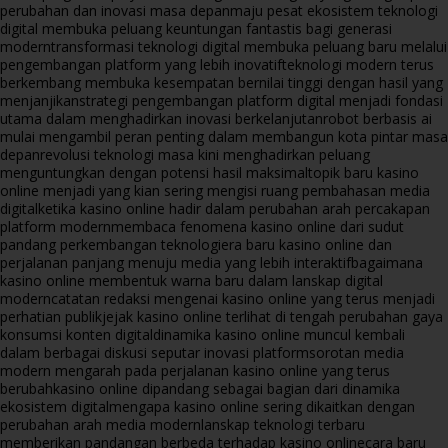
perubahan dan inovasi masa depan
maju pesat ekosistem teknologi
digital membuka peluang keuntungan fantastis bagi generasi
modern
transformasi teknologi digital membuka peluang baru melalui
pengembangan platform yang lebih inovatif
teknologi modern terus
berkembang membuka kesempatan bernilai tinggi dengan hasil yang
menjanjikan
strategi pengembangan platform digital menjadi fondasi
utama dalam menghadirkan inovasi berkelanjutan
robot berbasis ai
mulai mengambil peran penting dalam membangun kota pintar masa
depan
revolusi teknologi masa kini menghadirkan peluang
menguntungkan dengan potensi hasil maksimal
topik baru kasino
online menjadi yang kian sering mengisi ruang pembahasan media
digital
ketika kasino online hadir dalam perubahan arah percakapan
platform modern
membaca fenomena kasino online dari sudut
pandang perkembangan teknologi
era baru kasino online dan
perjalanan panjang menuju media yang lebih interaktif
bagaimana
kasino online membentuk warna baru dalam lanskap digital
modern
catatan redaksi mengenai kasino online yang terus menjadi
perhatian publik
jejak kasino online terlihat di tengah perubahan gaya
konsumsi konten digital
dinamika kasino online muncul kembali
dalam berbagai diskusi seputar inovasi platform
sorotan media
modern mengarah pada perjalanan kasino online yang terus
berubah
kasino online dipandang sebagai bagian dari dinamika
ekosistem digital
mengapa kasino online sering dikaitkan dengan
perubahan arah media modern
lanskap teknologi terbaru
memberikan pandangan berbeda terhadap kasino online
cara baru