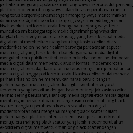
perhatian
mengurai popularitas mahjong ways melalui sudut pandang
platform modern
mahjong ways dalam lintasan perubahan media
yang terus bergerak
perkembangan mahjong ways mencerminkan
dinamika era digital masa kini
mahjong ways menjadi bagian dari
kisah evolusi platform interaktif
mengapa mahjong ways terus
muncul dalam berbagai topik media digital
mahjong ways dan
langkah baru menyambut era teknologi yang terus berubah
media
digital mulai memberikan ruang baru bagi kasino online di era
modern
kasino online hadir dalam berbagai percakapan seputar
media digital yang terus berkembang
bagaimana media digital
mengubah cara publik melihat kasino online
kasino online dan peran
media digital dalam membentuk arus informasi modern
sorotan
media digital terhadap kasino online terus mengalami perubahan
dari
media digital hingga platform interaktif kasino online mulai menarik
perhatian
kasino online menemukan narasi baru di tengah
perkembangan media digital
media digital kembali menyoroti
fenomena yang berkaitan dengan kasino online
jejak kasino online
terlihat seiring berubahnya lanskap media digital
ketika media digital
membangun perspektif baru tentang kasino online
mahjong black
scatter mengikuti perubahan konsep visual di era digital
modern
sorotan baru mengenai mahjong black scatter dalam
perkembangan platform interaktif
menelusuri perjalanan kreatif
menuju era mahjong black scatter yang lebih modern
perubahan
ekosistem digital membentuk mahjong black scatter dengan
pendekatan baru
perkembangan konsep visual menghadirkan