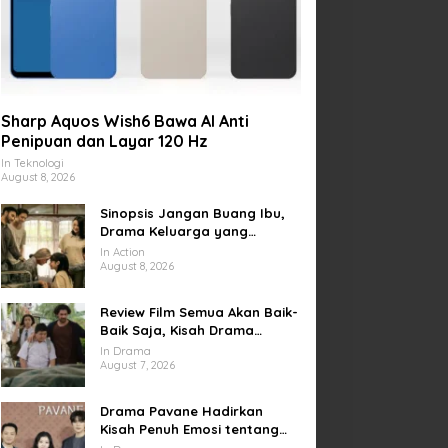
Sharp Aquos Wish6 Bawa AI Anti
Penipuan dan Layar 120 Hz
In Teknologi
August 8, 2026
Sinopsis Jangan Buang Ibu,
Drama Keluarga yang
Menyentuh tentang Kasih
In Action
Sayang dan Bakti kepada
August 8, 2026
Orang Tua
Review Film Semua Akan Baik-
Baik Saja, Kisah Drama
Keluarga yang Sarat Makna
In Drama
tentang Kehilangan dan
August 7, 2026
Harapan
Drama Pavane Hadirkan
Kisah Penuh Emosi tentang
Cinta, Penyesalan, dan