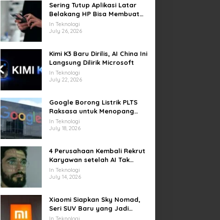
Sering Tutup Aplikasi Latar
Belakang HP Bisa Membuat
Baterai Lebih Boros
In Teknologi
July 26, 2026
Kimi K3 Baru Dirilis, AI China Ini
Langsung Dilirik Microsoft
In Teknologi
July 22, 2026
Google Borong Listrik PLTS
Raksasa untuk Menopang
Pusat Data dan AI
In Teknologi
July 18, 2026
4 Perusahaan Kembali Rekrut
Karyawan setelah AI Tak
Penuhi Harapan
In Teknologi
July 14, 2026
Xiaomi Siapkan Sky Nomad,
Seri SUV Baru yang Jadi
Sorotan Otomotif Dunia
In Teknologi