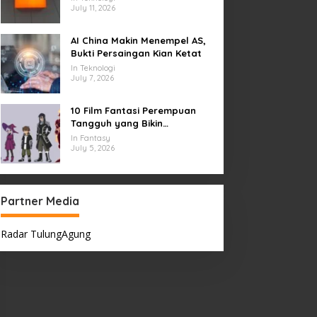
July 11, 2026
AI China Makin Menempel AS,
Bukti Persaingan Kian Ketat
In Teknologi
July 7, 2026
10 Film Fantasi Perempuan
Tangguh yang Bikin
Terinspirasi, Termasuk Damsel
In Fantasy
July 5, 2026
Partner Media
Radar TulungAgung