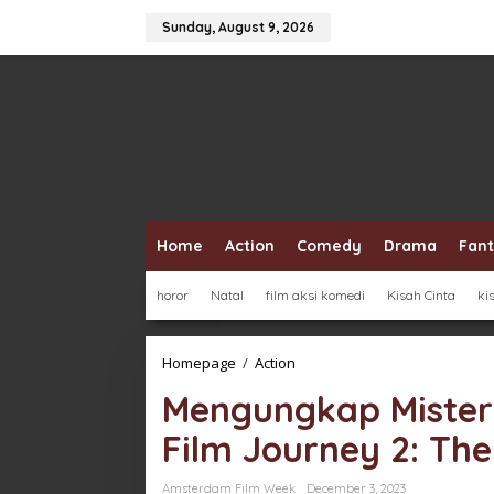
Skip
to
Sunday, August 9, 2026
content
Home
Action
Comedy
Drama
Fan
horor
Natal
film aksi komedi
Kisah Cinta
ki
Mengungkap
Homepage
/
Action
Misteri
Mengungkap Misteri
Pulau
Mysterious
Film Journey 2: The
dalam
Film
Journey
Amsterdam Film Week
December 3, 2023