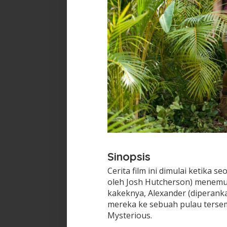
Sinopsis
Cerita film ini dimulai ketika
oleh Josh Hutcherson) menemuk
kakeknya, Alexander (diperank
mereka ke sebuah pulau tersem
Mysterious.