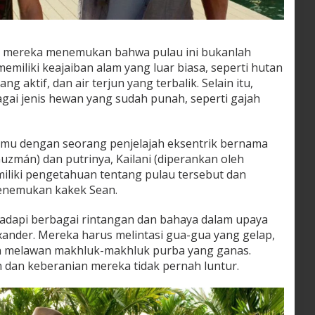
t, mereka menemukan bahwa pulau ini bukanlah
emiliki keajaiban alam yang luar biasa, seperti hutan
g aktif, dan air terjun yang terbalik. Selain itu,
bagai jenis hewan yang sudah punah, seperti gajah
mu dengan seorang penjelajah eksentrik bernama
uzmán) dan putrinya, Kailani (diperankan oleh
liki pengetahuan tentang pulau tersebut dan
enemukan kakek Sean.
dapi berbagai rintangan dan bahaya dalam upaya
nder. Mereka harus melintasi gua-gua yang gelap,
n melawan makhluk-makhluk purba yang ganas.
dan keberanian mereka tidak pernah luntur.