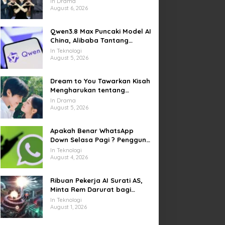
In Drama
Kesempatan Memulai Kembali
August 6, 2026
Qwen3.8 Max Puncaki Model AI
China, Alibaba Tantang
Pemain Global
In Teknologi
August 5, 2026
Dream to You Tawarkan Kisah
Mengharukan tentang
Perjuangan Meraih Mimpi
In Drama
yang Sempat Tertunda
August 5, 2026
Apakah Benar WhatsApp
Down Selasa Pagi ? Pengguna
Kesulitan Kirim Gambar dan
In Teknologi
Video di Sejumlah Wilayah
August 4, 2026
Ribuan Pekerja AI Surati AS,
Minta Rem Darurat bagi
Teknologi Canggih
In Teknologi
August 1, 2026