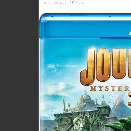
2:
Action
,
Comedy
587 Views
The
Mysterious
Island