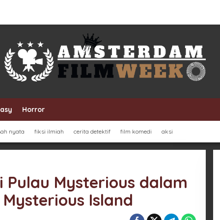
tasy
Horror
sah nyata
fiksi ilmiah
cerita detektif
film komedi
aksi
 Pulau Mysterious dalam
 Mysterious Island