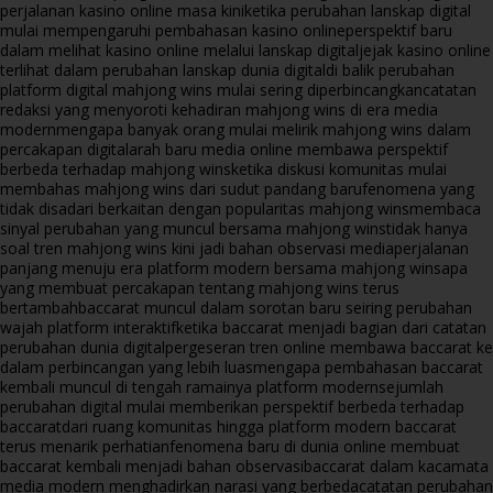
perjalanan kasino online masa kini
ketika perubahan lanskap digital
mulai mempengaruhi pembahasan kasino online
perspektif baru
dalam melihat kasino online melalui lanskap digital
jejak kasino online
terlihat dalam perubahan lanskap dunia digital
di balik perubahan
platform digital mahjong wins mulai sering diperbincangkan
catatan
redaksi yang menyoroti kehadiran mahjong wins di era media
modern
mengapa banyak orang mulai melirik mahjong wins dalam
percakapan digital
arah baru media online membawa perspektif
berbeda terhadap mahjong wins
ketika diskusi komunitas mulai
membahas mahjong wins dari sudut pandang baru
fenomena yang
tidak disadari berkaitan dengan popularitas mahjong wins
membaca
sinyal perubahan yang muncul bersama mahjong wins
tidak hanya
soal tren mahjong wins kini jadi bahan observasi media
perjalanan
panjang menuju era platform modern bersama mahjong wins
apa
yang membuat percakapan tentang mahjong wins terus
bertambah
baccarat muncul dalam sorotan baru seiring perubahan
wajah platform interaktif
ketika baccarat menjadi bagian dari catatan
perubahan dunia digital
pergeseran tren online membawa baccarat ke
dalam perbincangan yang lebih luas
mengapa pembahasan baccarat
kembali muncul di tengah ramainya platform modern
sejumlah
perubahan digital mulai memberikan perspektif berbeda terhadap
baccarat
dari ruang komunitas hingga platform modern baccarat
terus menarik perhatian
fenomena baru di dunia online membuat
baccarat kembali menjadi bahan observasi
baccarat dalam kacamata
media modern menghadirkan narasi yang berbeda
catatan perubahan