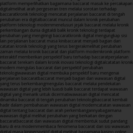
platform memperlihatkan bagaimana baccarat masuk ke percakapan
digital
melihat arah pergeseran tren melalui sorotan terhadap
baccarat
kronik teknologi mencatat perjalanan baccarat di tengah
perubahan era digital
baccarat muncul dalam kronik perubahan
platform teknologi modern
menelusuri jejak baccarat melalui kronik
perkembangan dunia digital
di balik kronik teknologi terdapat
perubahan yang mengiringi baccarat
kronik digital mengungkap sisi
lain perjalanan baccarat masa kini
baccarat menjadi bagian dari
catatan kronik teknologi yang terus bergerak
melihat perubahan
zaman melalui kronik baccarat dan platform modern
kronik platform
interaktif memberikan perspektif baru terhadap baccarat
perjalanan
baccarat terekam dalam kronik inovasi teknologi digital
catatan kronik
modern mengulas baccarat dari perspektif perubahan
teknologi
wawasan digital membuka perspektif baru mengenai
perjalanan baccarat
baccarat menjadi bagian dari wawasan digital
yang terus berkembang
mengulas baccarat melalui pendekatan
wawasan digital yang lebih luas
di balik baccarat terdapat wawasan
digital yang menarik untuk dicermati
wawasan digital mencatat
dinamika baccarat di tengah perubahan teknologi
baccarat kembali
hadir dalam pembahasan wawasan digital modern
catatan wawasan
digital tentang baccarat dan arah perkembangannya
bagaimana
wawasan digital melihat perubahan yang berkaitan dengan
baccarat
baccarat dan wawasan digital membentuk sudut pandang
baru di era modern
membaca fenomena baccarat dari sisi wawasan
digital masa kini
perspektif digital melihat bagaimana kasino online