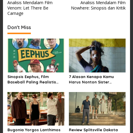
Analisis Mendalam Film
Analisis Mendalam Film
o
Venom: Let There Be
Nowhere: Sinopsis dan Kritik
s
Carnage
t
Don't Miss
n
a
v
i
g
a
Sinopsis Eephus, Film
7 Alasan Kenapa Kamu
t
Baseball Paling Realistis
Harus Nonton Sister
i
dan Lucu
Midnight Satir Pernikahan
o
n
Bugonia Yorgos Lanthimos
Review Splitsville Dakota