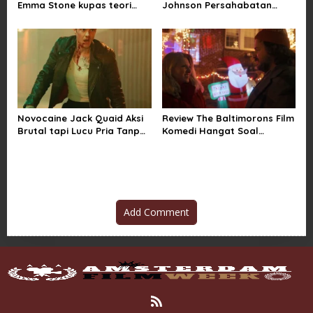
Emma Stone kupas teori
Johnson Persahabatan
konspirasi alien paling aneh
Hancur yang Bikin Ngilu
Novocaine Jack Quaid Aksi
Review The Baltimorons Film
Brutal tapi Lucu Pria Tanpa
Komedi Hangat Soal
Rasa Sakit
Persahabatan Absurd
Add Comment