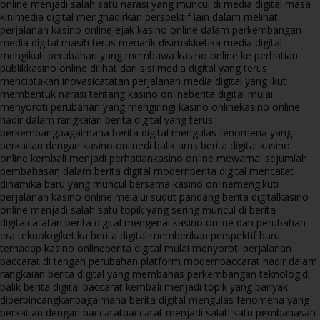
online menjadi salah satu narasi yang muncul di media digital masa
kini
media digital menghadirkan perspektif lain dalam melihat
perjalanan kasino online
jejak kasino online dalam perkembangan
media digital masih terus menarik disimak
ketika media digital
mengikuti perubahan yang membawa kasino online ke perhatian
publik
kasino online dilihat dari sisi media digital yang terus
menciptakan inovasi
catatan perjalanan media digital yang ikut
membentuk narasi tentang kasino online
berita digital mulai
menyoroti perubahan yang mengiringi kasino online
kasino online
hadir dalam rangkaian berita digital yang terus
berkembang
bagaimana berita digital mengulas fenomena yang
berkaitan dengan kasino online
di balik arus berita digital kasino
online kembali menjadi perhatian
kasino online mewarnai sejumlah
pembahasan dalam berita digital modern
berita digital mencatat
dinamika baru yang muncul bersama kasino online
mengikuti
perjalanan kasino online melalui sudut pandang berita digital
kasino
online menjadi salah satu topik yang sering muncul di berita
digital
catatan berita digital mengenai kasino online dan perubahan
era teknologi
ketika berita digital memberikan perspektif baru
terhadap kasino online
berita digital mulai menyoroti perjalanan
baccarat di tengah perubahan platform modern
baccarat hadir dalam
rangkaian berita digital yang membahas perkembangan teknologi
di
balik berita digital baccarat kembali menjadi topik yang banyak
diperbincangkan
bagaimana berita digital mengulas fenomena yang
berkaitan dengan baccarat
baccarat menjadi salah satu pembahasan