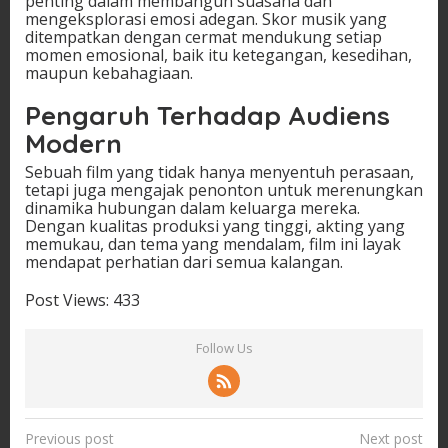
penting dalam membangun suasana dan
mengeksplorasi emosi adegan. Skor musik yang
ditempatkan dengan cermat mendukung setiap
momen emosional, baik itu ketegangan, kesedihan,
maupun kebahagiaan.
Pengaruh Terhadap Audiens
Modern
Sebuah film yang tidak hanya menyentuh perasaan,
tetapi juga mengajak penonton untuk merenungkan
dinamika hubungan dalam keluarga mereka.
Dengan kualitas produksi yang tinggi, akting yang
memukau, dan tema yang mendalam, film ini layak
mendapat perhatian dari semua kalangan.
Post Views:
433
Follow Us
P
Previous post
Next post