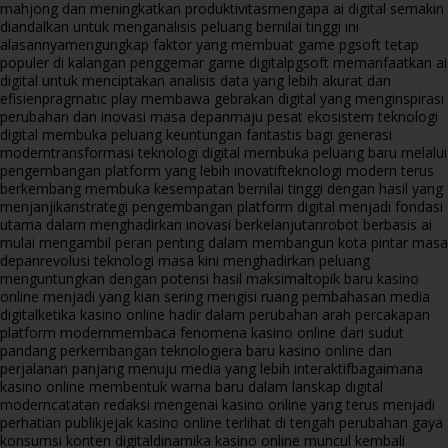
mahjong dan meningkatkan produktivitas
mengapa ai digital semakin
diandalkan untuk menganalisis peluang bernilai tinggi ini
alasannya
mengungkap faktor yang membuat game pgsoft tetap
populer di kalangan penggemar game digital
pgsoft memanfaatkan ai
digital untuk menciptakan analisis data yang lebih akurat dan
efisien
pragmatic play membawa gebrakan digital yang menginspirasi
perubahan dan inovasi masa depan
maju pesat ekosistem teknologi
digital membuka peluang keuntungan fantastis bagi generasi
modern
transformasi teknologi digital membuka peluang baru melalui
pengembangan platform yang lebih inovatif
teknologi modern terus
berkembang membuka kesempatan bernilai tinggi dengan hasil yang
menjanjikan
strategi pengembangan platform digital menjadi fondasi
utama dalam menghadirkan inovasi berkelanjutan
robot berbasis ai
mulai mengambil peran penting dalam membangun kota pintar masa
depan
revolusi teknologi masa kini menghadirkan peluang
menguntungkan dengan potensi hasil maksimal
topik baru kasino
online menjadi yang kian sering mengisi ruang pembahasan media
digital
ketika kasino online hadir dalam perubahan arah percakapan
platform modern
membaca fenomena kasino online dari sudut
pandang perkembangan teknologi
era baru kasino online dan
perjalanan panjang menuju media yang lebih interaktif
bagaimana
kasino online membentuk warna baru dalam lanskap digital
modern
catatan redaksi mengenai kasino online yang terus menjadi
perhatian publik
jejak kasino online terlihat di tengah perubahan gaya
konsumsi konten digital
dinamika kasino online muncul kembali