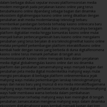
dalam berbagai diskusi seputar inovasi platform
sorotan media
modern mengarah pada perjalanan kasino online yang terus
berubah
kasino online dipandang sebagai bagian dari dinamika
ekosistem digital
mengapa kasino online sering dikaitkan dengan
perubahan arah media modern
lanskap teknologi terbaru
memberikan pandangan berbeda terhadap kasino online
cara baru
kasino online menemukan babak baru seiring munculnya beragam
platform digital
dari media hingga komunitas kasino online mulai
menjadi bahan perbincangan
kisah baru kasino online mengalami
perubahan yang terus berjalan di era teknologi
melihat kasino online
melalui perspektif perkembangan platform interaktif
kasino online
kembali hadir dengan narasi yang berbeda di dunia digital
fenomena
kasino online terus menarik perhatian di tengah arus
modernisasi
arah kasino online menapaki baru dalam perjalanan
media digital global
mengulas kasino online dari sisi dinamika
platform dan perubahan zaman
mahjong ways menjadi bagian dari
perubahan peta media digital modern
ketika mahjong ways mulai
mengisi percakapan di berbagai platform online
membaca jejak
mahjong ways melalui perkembangan lanskap teknologi
mahjong
ways dan narasi baru yang muncul di era media interaktif
bagaimana
mahjong ways menarik perhatian komunitas digital modern
mahjong
ways hadir membawa warna berbeda dalam pembahasan
platform
sorotan terhadap mahjong ways kian meningkat di tengah
perubahan zaman
catatan mengenai mahjong ways dalam dinamika
ekosistem digital
mahjong ways kembali menjadi bagian dari tren