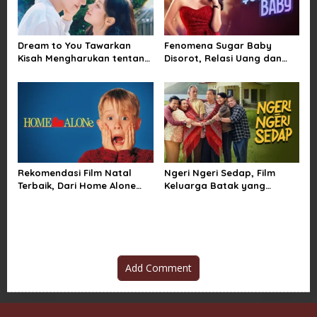
Dream to You Tawarkan
Fenomena Sugar Baby
Kisah Mengharukan tentang
Disorot, Relasi Uang dan
Perjuangan Meraih Mimpi
Kuasa di Balik Kemewahan
yang Sempat Tertunda
Rekomendasi Film Natal
Ngeri Ngeri Sedap, Film
Terbaik, Dari Home Alone
Keluarga Batak yang
Sampai Klaus
Menggetarkan Penonton
Indonesia
Add Comment