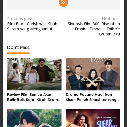
P
Previous post
Next post
Film Black Christmas: Kisah
Sinopsis Film 300: Rise of an
o
Seram yang Menghantui
Empire: Ekspansi Epik Ke
s
Lautan Biru
t
Don't Miss
n
a
v
i
g
a
Review Film Semua Akan
Drama Pavane Hadirkan
t
Baik-Baik Saja, Kisah Drama
Kisah Penuh Emosi tentang
i
Keluarga yang Sarat Makna
Cinta, Penyesalan, dan
tentang Kehilangan dan
Kesempatan Memulai
o
Harapan
Kembali
n