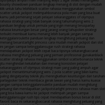
tipsnya
tips ampuh main mahjong ways 2 agar selalu menang
wild
bounty showdown panduan lengkap menang di slot dengan mudah
klik untuk tahu lebih
black scatter rahasia menggunakan simbol
scatter untuk jackpot melimpah
bonanza pola main yang bisa buat
kamu jadi pemenang sejati pelajari sekarang
gates of olympus
rahasia strategi yang tidak banyak orang tahu
mahjong wins 2
panduan lengkap untuk pemula yang ingin menang terus
parlay
rahasia keuntungan besar yang jarang orang tahu
poker strategi
terbukti membuat kamu menang lebih banyak jangan sampai
ketinggalan
roulette panduan lengkap menghitung peluang dan
menang besar
starlight princess cara mudah meraih jackpot dari slot
ini jangan sampai ketinggalan
sugar rush strategi rahasia
mendapatkan jackpot lebih cepat baca tipsnya sekarang
baccarat
rahasia menghitung peluang yang pemain profesional gunakan
black
scatter strategi rahasia menggunakan simbol scatter
bonanza teknik
jitu menghindari kekalahan dan menang konsisten pelajari
sekarang
gates of olympus strategi main yang paling ampuh agar
jackpot menantimu
mahjong wins 2 pola scatter yang bikin kamu
paling diingat
parlay teknik jitu meningkatkan keuntungan dari taruhan
parlay
poker teknik membaca gerak lawan yang harus kamu kuasai
jangan sampai ketinggalan
roulette panduan mudah menghitung
peluang dan mendapatkan jackpot
starlight princess rahasia main slot
yang bisa bawa kamu ke jackpot melimpah jangan sampai
ketinggalan
sugar rush tips cepat mendapatkan bonus besar di slot
favorit baca ini sekarang
baccarat rahasia menghitung peluang yang