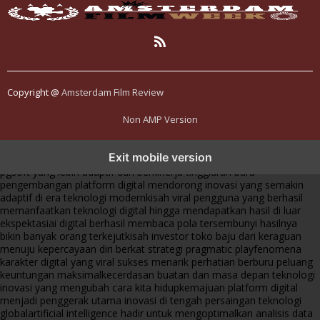
Copyright @
Amsterdam Film Review
Non AMP Version
transformasi digital pragmatic play menjadi inspirasi baru dalam
Exit mobile version
menghadirkan inovasi berkualitas
ai digital menjadi kunci analisis data
pgsoft yang lebih adaptif dan berkinerja tinggi
arah baru
pengembangan platform digital mendorong inovasi yang semakin
adaptif di era teknologi modern
kisah viral pengguna yang berhasil
memanfaatkan teknologi digital hingga mendapatkan hasil di luar
ekspektasi
ai digital berhasil membaca pola tersembunyi hasilnya
bikin banyak orang terkejut
kisah investor toko baju dari keraguan
menuju kepercayaan diri berkat strategi pragmatic play
fenomena
karakter digital yang viral sukses menarik perhatian berburu peluang
keuntungan maksimal
kecerdasan buatan dan masa depan teknologi
inovasi yang mengubah cara kita hidup
kemajuan platform digital
menjadi penggerak utama inovasi di tengah persaingan teknologi
global
artificial intelligence hadir untuk mengoptimalkan analisis data