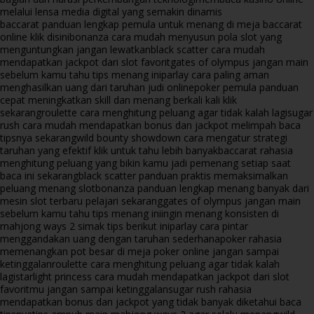
melalui lensa media digital yang semakin dinamis
baccarat panduan lengkap pemula untuk menang di meja baccarat
online klik disini
bonanza cara mudah menyusun pola slot yang
menguntungkan jangan lewatkan
black scatter cara mudah
mendapatkan jackpot dari slot favorit
gates of olympus jangan main
sebelum kamu tahu tips menang ini
parlay cara paling aman
menghasilkan uang dari taruhan judi online
poker pemula panduan
cepat meningkatkan skill dan menang berkali kali klik
sekarang
roulette cara menghitung peluang agar tidak kalah lagi
sugar
rush cara mudah mendapatkan bonus dan jackpot melimpah baca
tipsnya sekarang
wild bounty showdown cara mengatur strategi
taruhan yang efektif klik untuk tahu lebih banyak
baccarat rahasia
menghitung peluang yang bikin kamu jadi pemenang setiap saat
baca ini sekarang
black scatter panduan praktis memaksimalkan
peluang menang slot
bonanza panduan lengkap menang banyak dari
mesin slot terbaru pelajari sekarang
gates of olympus jangan main
sebelum kamu tahu tips menang ini
ingin menang konsisten di
mahjong ways 2 simak tips berikut ini
parlay cara pintar
menggandakan uang dengan taruhan sederhana
poker rahasia
memenangkan pot besar di meja poker online jangan sampai
ketinggalan
roulette cara menghitung peluang agar tidak kalah
lagi
starlight princess cara mudah mendapatkan jackpot dari slot
favoritmu jangan sampai ketinggalan
sugar rush rahasia
mendapatkan bonus dan jackpot yang tidak banyak diketahui baca