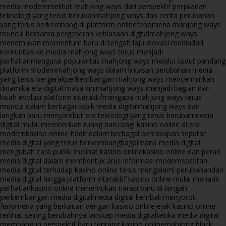
media modern
melihat mahjong ways dari perspektif perjalanan
teknologi yang terus berubah
mahjong ways dan cerita perubahan
yang terus berkembang di platform online
fenomena mahjong ways
muncul bersama pergeseran kebiasaan digital
mahjong ways
menemukan momentum baru di tengah laju inovasi media
dari
komunitas ke media mahjong ways terus menjadi
perhatian
mengurai popularitas mahjong ways melalui sudut pandang
platform modern
mahjong ways dalam lintasan perubahan media
yang terus bergerak
perkembangan mahjong ways mencerminkan
dinamika era digital masa kini
mahjong ways menjadi bagian dari
kisah evolusi platform interaktif
mengapa mahjong ways terus
muncul dalam berbagai topik media digital
mahjong ways dan
langkah baru menyambut era teknologi yang terus berubah
media
digital mulai memberikan ruang baru bagi kasino online di era
modern
kasino online hadir dalam berbagai percakapan seputar
media digital yang terus berkembang
bagaimana media digital
mengubah cara publik melihat kasino online
kasino online dan peran
media digital dalam membentuk arus informasi modern
sorotan
media digital terhadap kasino online terus mengalami perubahan
dari
media digital hingga platform interaktif kasino online mulai menarik
perhatian
kasino online menemukan narasi baru di tengah
perkembangan media digital
media digital kembali menyoroti
fenomena yang berkaitan dengan kasino online
jejak kasino online
terlihat seiring berubahnya lanskap media digital
ketika media digital
membangun perspektif baru tentang kasino online
mahjong black