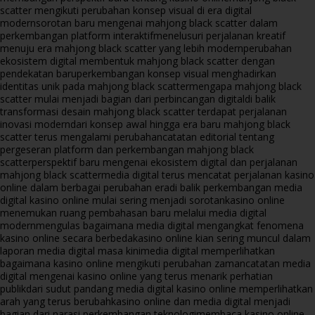
scatter mengikuti perubahan konsep visual di era digital
modern
sorotan baru mengenai mahjong black scatter dalam
perkembangan platform interaktif
menelusuri perjalanan kreatif
menuju era mahjong black scatter yang lebih modern
perubahan
ekosistem digital membentuk mahjong black scatter dengan
pendekatan baru
perkembangan konsep visual menghadirkan
identitas unik pada mahjong black scatter
mengapa mahjong black
scatter mulai menjadi bagian dari perbincangan digital
di balik
transformasi desain mahjong black scatter terdapat perjalanan
inovasi modern
dari konsep awal hingga era baru mahjong black
scatter terus mengalami perubahan
catatan editorial tentang
pergeseran platform dan perkembangan mahjong black
scatter
perspektif baru mengenai ekosistem digital dan perjalanan
mahjong black scatter
media digital terus mencatat perjalanan kasino
online dalam berbagai perubahan era
di balik perkembangan media
digital kasino online mulai sering menjadi sorotan
kasino online
menemukan ruang pembahasan baru melalui media digital
modern
mengulas bagaimana media digital mengangkat fenomena
kasino online secara berbeda
kasino online kian sering muncul dalam
laporan media digital masa kini
media digital memperlihatkan
bagaimana kasino online mengikuti perubahan zaman
catatan media
digital mengenai kasino online yang terus menarik perhatian
publik
dari sudut pandang media digital kasino online memperlihatkan
arah yang terus berubah
kasino online dan media digital menjadi
bagian dari narasi perkembangan teknologi
membaca kasino online