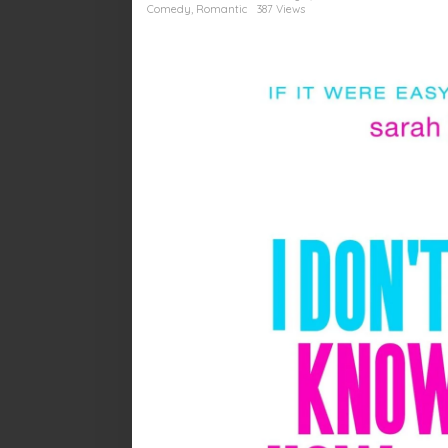
Kisah
Comedy
,
Romantic
387 Views
Inspiratif
Seorang
Wanita
yang
Multitasking