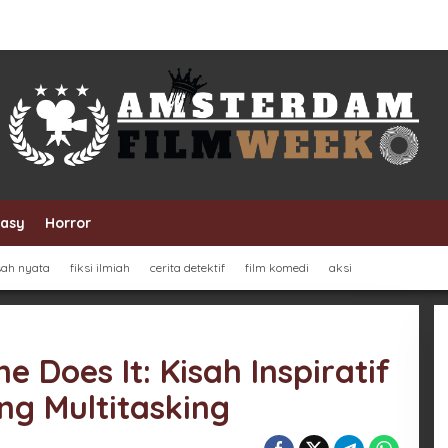
tasy
Horror
sah nyata
fiksi ilmiah
cerita detektif
film komedi
aksi
 Does It: Kisah Inspiratif
g Multitasking