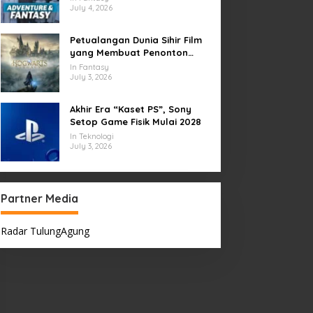
July 4, 2026
Petualangan Dunia Sihir Film
yang Membuat Penonton
Terpukau Selamanya
In Fantasy
July 3, 2026
Akhir Era “Kaset PS”, Sony
Setop Game Fisik Mulai 2028
In Teknologi
July 3, 2026
Partner Media
Radar TulungAgung