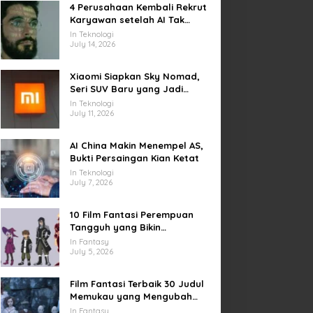
4 Perusahaan Kembali Rekrut
Karyawan setelah AI Tak
Penuhi Harapan
In Teknologi
July 14, 2026
Xiaomi Siapkan Sky Nomad,
Seri SUV Baru yang Jadi
Sorotan Otomotif Dunia
In Teknologi
July 11, 2026
AI China Makin Menempel AS,
Bukti Persaingan Kian Ketat
In Teknologi
July 7, 2026
10 Film Fantasi Perempuan
Tangguh yang Bikin
Terinspirasi, Termasuk Damsel
In Fantasy
July 5, 2026
Film Fantasi Terbaik 30 Judul
Memukau yang Mengubah
Imajinasi
In Fantasy