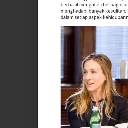
berhasil mengatasi berbagai 
menghadapi banyak kesulitan, 
dalam setiap aspek kehidupann