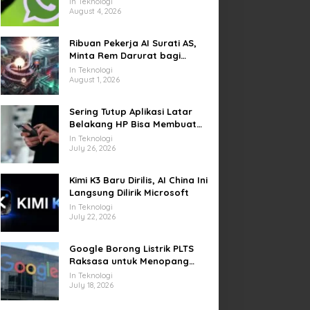
In Teknologi
Video di Sejumlah Wilayah
August 4, 2026
Ribuan Pekerja AI Surati AS,
Minta Rem Darurat bagi
Teknologi Canggih
In Teknologi
August 1, 2026
Sering Tutup Aplikasi Latar
Belakang HP Bisa Membuat
Baterai Lebih Boros
In Teknologi
July 26, 2026
Kimi K3 Baru Dirilis, AI China Ini
Langsung Dilirik Microsoft
In Teknologi
July 22, 2026
Google Borong Listrik PLTS
Raksasa untuk Menopang
Pusat Data dan AI
In Teknologi
July 18, 2026