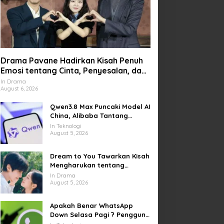
Drama Pavane Hadirkan Kisah Penuh
Emosi tentang Cinta, Penyesalan, dan
Kesempatan Memulai Kembali
In Drama
August 6, 2026
Qwen3.8 Max Puncaki Model AI
China, Alibaba Tantang
Pemain Global
In Teknologi
August 5, 2026
Dream to You Tawarkan Kisah
Mengharukan tentang
Perjuangan Meraih Mimpi
In Drama
yang Sempat Tertunda
August 5, 2026
Apakah Benar WhatsApp
Down Selasa Pagi ? Pengguna
Kesulitan Kirim Gambar dan