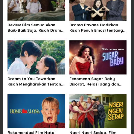
i
g
a
Review Film Semua Akan
Drama Pavane Hadirkan
t
Baik-Baik Saja, Kisah Drama
Kisah Penuh Emosi tentang
i
Keluarga yang Sarat Makna
Cinta, Penyesalan, dan
tentang Kehilangan dan
Kesempatan Memulai
o
Harapan
Kembali
n
Dream to You Tawarkan
Fenomena Sugar Baby
Kisah Mengharukan tentang
Disorot, Relasi Uang dan
Perjuangan Meraih Mimpi
Kuasa di Balik Kemewahan
yang Sempat Tertunda
Rekomendasi Film Natal
Ngeri Ngeri Sedap, Film