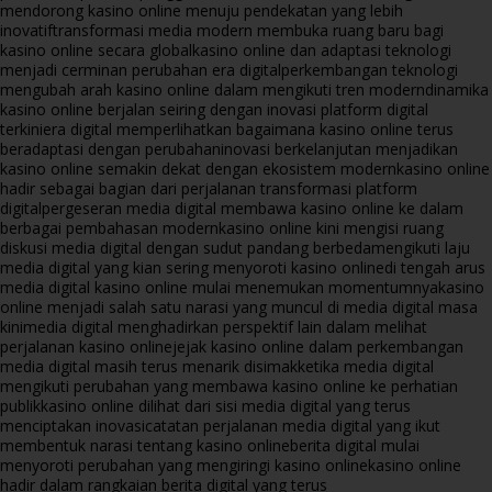
mendorong kasino online menuju pendekatan yang lebih
inovatif
transformasi media modern membuka ruang baru bagi
kasino online secara global
kasino online dan adaptasi teknologi
menjadi cerminan perubahan era digital
perkembangan teknologi
mengubah arah kasino online dalam mengikuti tren modern
dinamika
kasino online berjalan seiring dengan inovasi platform digital
terkini
era digital memperlihatkan bagaimana kasino online terus
beradaptasi dengan perubahan
inovasi berkelanjutan menjadikan
kasino online semakin dekat dengan ekosistem modern
kasino online
hadir sebagai bagian dari perjalanan transformasi platform
digital
pergeseran media digital membawa kasino online ke dalam
berbagai pembahasan modern
kasino online kini mengisi ruang
diskusi media digital dengan sudut pandang berbeda
mengikuti laju
media digital yang kian sering menyoroti kasino online
di tengah arus
media digital kasino online mulai menemukan momentumnya
kasino
online menjadi salah satu narasi yang muncul di media digital masa
kini
media digital menghadirkan perspektif lain dalam melihat
perjalanan kasino online
jejak kasino online dalam perkembangan
media digital masih terus menarik disimak
ketika media digital
mengikuti perubahan yang membawa kasino online ke perhatian
publik
kasino online dilihat dari sisi media digital yang terus
menciptakan inovasi
catatan perjalanan media digital yang ikut
membentuk narasi tentang kasino online
berita digital mulai
menyoroti perubahan yang mengiringi kasino online
kasino online
hadir dalam rangkaian berita digital yang terus