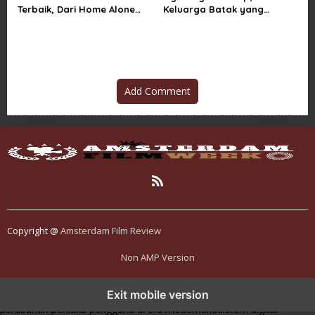
Terbaik, Dari Home Alone
Keluarga Batak yang
Sampai Klaus
Menggetarkan Penonton
Indonesia
Add Comment
Copyright @
Amsterdam Film Review
Non AMP Version
kasino online menjadi bagian dari transformasi ekosistem digital
Exit mobile version
yang terus berkembang
perkembangan kasino online mencerminkan
perubahan perilaku pengguna di era modern
ekosistem digital