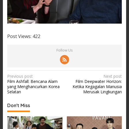
Post Views:
422
Follow Us
P
Previous post
Next post
Film Ashfall: Bencana Alam
Film Deepwater Horizon:
o
yang Menghancurkan Korea
Ketika Kegagalan Manusia
s
Selatan
Merusak Lingkungan
t
Don't Miss
n
a
v