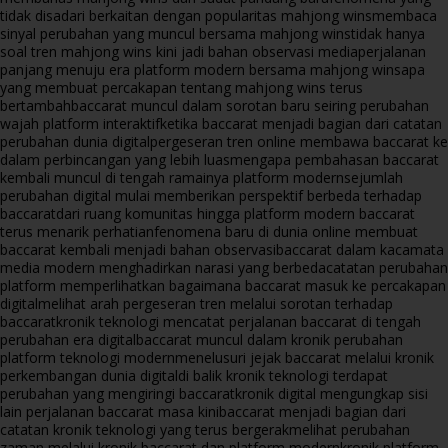
tidak disadari berkaitan dengan popularitas mahjong wins
membaca
sinyal perubahan yang muncul bersama mahjong wins
tidak hanya
soal tren mahjong wins kini jadi bahan observasi media
perjalanan
panjang menuju era platform modern bersama mahjong wins
apa
yang membuat percakapan tentang mahjong wins terus
bertambah
baccarat muncul dalam sorotan baru seiring perubahan
wajah platform interaktif
ketika baccarat menjadi bagian dari catatan
perubahan dunia digital
pergeseran tren online membawa baccarat ke
dalam perbincangan yang lebih luas
mengapa pembahasan baccarat
kembali muncul di tengah ramainya platform modern
sejumlah
perubahan digital mulai memberikan perspektif berbeda terhadap
baccarat
dari ruang komunitas hingga platform modern baccarat
terus menarik perhatian
fenomena baru di dunia online membuat
baccarat kembali menjadi bahan observasi
baccarat dalam kacamata
media modern menghadirkan narasi yang berbeda
catatan perubahan
platform memperlihatkan bagaimana baccarat masuk ke percakapan
digital
melihat arah pergeseran tren melalui sorotan terhadap
baccarat
kronik teknologi mencatat perjalanan baccarat di tengah
perubahan era digital
baccarat muncul dalam kronik perubahan
platform teknologi modern
menelusuri jejak baccarat melalui kronik
perkembangan dunia digital
di balik kronik teknologi terdapat
perubahan yang mengiringi baccarat
kronik digital mengungkap sisi
lain perjalanan baccarat masa kini
baccarat menjadi bagian dari
catatan kronik teknologi yang terus bergerak
melihat perubahan
zaman melalui kronik baccarat dan platform modern
kronik platform