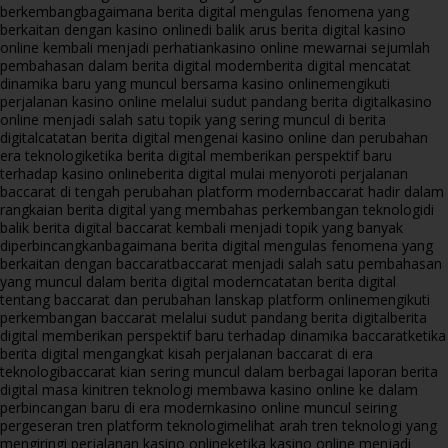
berkembang
bagaimana berita digital mengulas fenomena yang
berkaitan dengan kasino online
di balik arus berita digital kasino
online kembali menjadi perhatian
kasino online mewarnai sejumlah
pembahasan dalam berita digital modern
berita digital mencatat
dinamika baru yang muncul bersama kasino online
mengikuti
perjalanan kasino online melalui sudut pandang berita digital
kasino
online menjadi salah satu topik yang sering muncul di berita
digital
catatan berita digital mengenai kasino online dan perubahan
era teknologi
ketika berita digital memberikan perspektif baru
terhadap kasino online
berita digital mulai menyoroti perjalanan
baccarat di tengah perubahan platform modern
baccarat hadir dalam
rangkaian berita digital yang membahas perkembangan teknologi
di
balik berita digital baccarat kembali menjadi topik yang banyak
diperbincangkan
bagaimana berita digital mengulas fenomena yang
berkaitan dengan baccarat
baccarat menjadi salah satu pembahasan
yang muncul dalam berita digital modern
catatan berita digital
tentang baccarat dan perubahan lanskap platform online
mengikuti
perkembangan baccarat melalui sudut pandang berita digital
berita
digital memberikan perspektif baru terhadap dinamika baccarat
ketika
berita digital mengangkat kisah perjalanan baccarat di era
teknologi
baccarat kian sering muncul dalam berbagai laporan berita
digital masa kini
tren teknologi membawa kasino online ke dalam
perbincangan baru di era modern
kasino online muncul seiring
pergeseran tren platform teknologi
melihat arah tren teknologi yang
mengiringi perjalanan kasino online
ketika kasino online menjadi