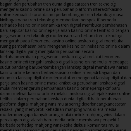
bagian dari perubahan tren dunia digital
catatan tren teknologi
mengenai kasino online dan perubahan platform interaktif
kasino
online kembali disorot dalam perkembangan tren teknologi masa
kini
bagaimana tren teknologi memberikan perspektif berbeda
terhadap kasino online
dinamika tren digital membuka pembahasan
baru seputar kasino online
perjalanan kasino online terlihat di tengah
pergeseran tren teknologi modern
sorotan terbaru tren teknologi
mengarah pada fenomena kasino online
lanskap digital membuka
ruang pembahasan baru mengenai kasino online
kasino online dalam
lanskap digital yang mengalami perubahan secara
bertahap
membaca pergeseran lanskap digital melalui fenomena
kasino online
di tengah lanskap digital kasino online mulai mendapat
sudut pandang baru
perkembangan lanskap digital membawa narasi
kasino online ke arah berbeda
kasino online menjadi bagian dari
dinamika lanskap digital modern
catatan mengenai lanskap digital dan
perjalanan kasino online masa kini
ketika perubahan lanskap digital
mulai mempengaruhi pembahasan kasino online
perspektif baru
dalam melihat kasino online melalui lanskap digital
jejak kasino online
terlihat dalam perubahan lanskap dunia digital
di balik perubahan
platform digital mahjong wins mulai sering diperbincangkan
catatan
redaksi yang menyoroti kehadiran mahjong wins di era media
modern
mengapa banyak orang mulai melirik mahjong wins dalam
percakapan digital
arah baru media online membawa perspektif
berbeda terhadap mahjong wins
ketika diskusi komunitas mulai
membahas mahjong wins dari sudut pandang baru
fenomena yang