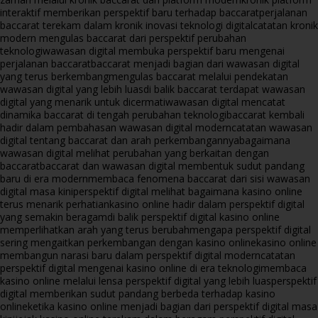
interaktif memberikan perspektif baru terhadap baccarat
perjalanan
baccarat terekam dalam kronik inovasi teknologi digital
catatan kronik
modern mengulas baccarat dari perspektif perubahan
teknologi
wawasan digital membuka perspektif baru mengenai
perjalanan baccarat
baccarat menjadi bagian dari wawasan digital
yang terus berkembang
mengulas baccarat melalui pendekatan
wawasan digital yang lebih luas
di balik baccarat terdapat wawasan
digital yang menarik untuk dicermati
wawasan digital mencatat
dinamika baccarat di tengah perubahan teknologi
baccarat kembali
hadir dalam pembahasan wawasan digital modern
catatan wawasan
digital tentang baccarat dan arah perkembangannya
bagaimana
wawasan digital melihat perubahan yang berkaitan dengan
baccarat
baccarat dan wawasan digital membentuk sudut pandang
baru di era modern
membaca fenomena baccarat dari sisi wawasan
digital masa kini
perspektif digital melihat bagaimana kasino online
terus menarik perhatian
kasino online hadir dalam perspektif digital
yang semakin beragam
di balik perspektif digital kasino online
memperlihatkan arah yang terus berubah
mengapa perspektif digital
sering mengaitkan perkembangan dengan kasino online
kasino online
membangun narasi baru dalam perspektif digital modern
catatan
perspektif digital mengenai kasino online di era teknologi
membaca
kasino online melalui lensa perspektif digital yang lebih luas
perspektif
digital memberikan sudut pandang berbeda terhadap kasino
online
ketika kasino online menjadi bagian dari perspektif digital masa