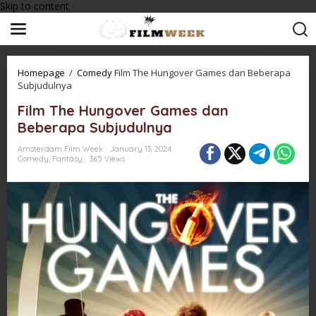
Skip to content
Homepage
/
Comedy
Film The Hungover Games dan Beberapa
Subjudulnya
Film The Hungover Games dan
Beberapa Subjudulnya
Amsterdam Film Week
January 13, 2024
Comedy
,
Fantasy
365 Views