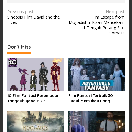
P
Previous post
Next post
Sinopsis Film David and the
Film Escape from
o
Elves
Mogadishu: Kisah Mencekam
s
di Tengah Perang Sipil
Somalia
t
n
Don't Miss
a
v
i
g
a
t
10 Film Fantasi Perempuan
Film Fantasi Terbaik 30
i
Tangguh yang Bikin
Judul Memukau yang
Terinspirasi, Termasuk
Mengubah Imajinasi
o
Damsel
n