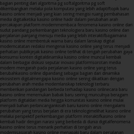
bagian penting dari algoritma pg soft
algoritma pg soft
dikembangkan melalui pola komputasi yang lebih adaptif
topik baru
kasino online menjadi yang kian sering mengisi ruang pembahasan
media digital
ketika kasino online hadir dalam perubahan arah
percakapan platform modern
membaca fenomena kasino online dari
sudut pandang perkembangan teknologi
era baru kasino online dan
perjalanan panjang menuju media yang lebih interaktif
bagaimana
kasino online membentuk warna baru dalam lanskap digital
modern
catatan redaksi mengenai kasino online yang terus menjadi
perhatian publik
jejak kasino online terlihat di tengah perubahan gaya
konsumsi konten digital
dinamika kasino online muncul kembali
dalam berbagai diskusi seputar inovasi platform
sorotan media
modern mengarah pada perjalanan kasino online yang terus
berubah
kasino online dipandang sebagai bagian dari dinamika
ekosistem digital
mengapa kasino online sering dikaitkan dengan
perubahan arah media modern
lanskap teknologi terbaru
memberikan pandangan berbeda terhadap kasino online
cara baru
kasino online menemukan babak baru seiring munculnya beragam
platform digital
dari media hingga komunitas kasino online mulai
menjadi bahan perbincangan
kisah baru kasino online mengalami
perubahan yang terus berjalan di era teknologi
melihat kasino online
melalui perspektif perkembangan platform interaktif
kasino online
kembali hadir dengan narasi yang berbeda di dunia digital
fenomena
kasino online terus menarik perhatian di tengah arus
modernisasi
arah kasino online menapaki baru dalam perjalanan