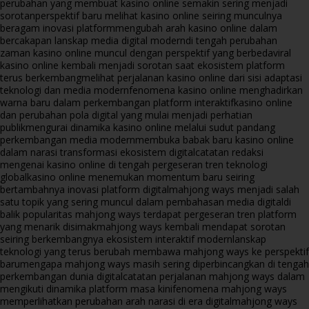
perubahan yang membuat kasino online semakin sering menjadi
sorotan
perspektif baru melihat kasino online seiring munculnya
beragam inovasi platform
mengubah arah kasino online dalam
bercakapan lanskap media digital modern
di tengah perubahan
zaman kasino online muncul dengan perspektif yang berbeda
viral
kasino online kembali menjadi sorotan saat ekosistem platform
terus berkembang
melihat perjalanan kasino online dari sisi adaptasi
teknologi dan media modern
fenomena kasino online menghadirkan
warna baru dalam perkembangan platform interaktif
kasino online
dan perubahan pola digital yang mulai menjadi perhatian
publik
mengurai dinamika kasino online melalui sudut pandang
perkembangan media modern
membuka babak baru kasino online
dalam narasi transformasi ekosistem digital
catatan redaksi
mengenai kasino online di tengah pergeseran tren teknologi
global
kasino online menemukan momentum baru seiring
bertambahnya inovasi platform digital
mahjong ways menjadi salah
satu topik yang sering muncul dalam pembahasan media digital
di
balik popularitas mahjong ways terdapat pergeseran tren platform
yang menarik disimak
mahjong ways kembali mendapat sorotan
seiring berkembangnya ekosistem interaktif modern
lanskap
teknologi yang terus berubah membawa mahjong ways ke perspektif
baru
mengapa mahjong ways masih sering diperbincangkan di tengah
perkembangan dunia digital
catatan perjalanan mahjong ways dalam
mengikuti dinamika platform masa kini
fenomena mahjong ways
memperlihatkan perubahan arah narasi di era digital
mahjong ways