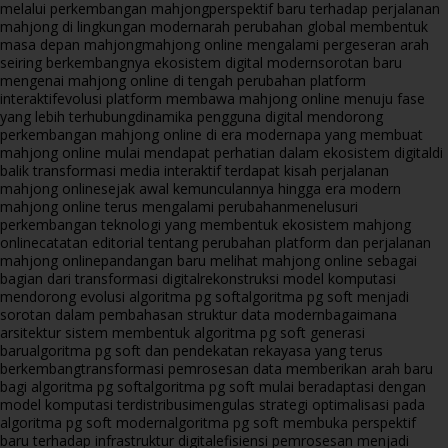
melalui perkembangan mahjong
perspektif baru terhadap perjalanan
mahjong di lingkungan modern
arah perubahan global membentuk
masa depan mahjong
mahjong online mengalami pergeseran arah
seiring berkembangnya ekosistem digital modern
sorotan baru
mengenai mahjong online di tengah perubahan platform
interaktif
evolusi platform membawa mahjong online menuju fase
yang lebih terhubung
dinamika pengguna digital mendorong
perkembangan mahjong online di era modern
apa yang membuat
mahjong online mulai mendapat perhatian dalam ekosistem digital
di
balik transformasi media interaktif terdapat kisah perjalanan
mahjong online
sejak awal kemunculannya hingga era modern
mahjong online terus mengalami perubahan
menelusuri
perkembangan teknologi yang membentuk ekosistem mahjong
online
catatan editorial tentang perubahan platform dan perjalanan
mahjong online
pandangan baru melihat mahjong online sebagai
bagian dari transformasi digital
rekonstruksi model komputasi
mendorong evolusi algoritma pg soft
algoritma pg soft menjadi
sorotan dalam pembahasan struktur data modern
bagaimana
arsitektur sistem membentuk algoritma pg soft generasi
baru
algoritma pg soft dan pendekatan rekayasa yang terus
berkembang
transformasi pemrosesan data memberikan arah baru
bagi algoritma pg soft
algoritma pg soft mulai beradaptasi dengan
model komputasi terdistribusi
mengulas strategi optimalisasi pada
algoritma pg soft modern
algoritma pg soft membuka perspektif
baru terhadap infrastruktur digital
efisiensi pemrosesan menjadi