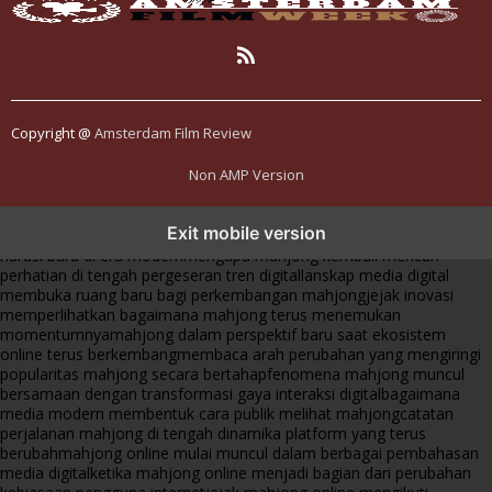
Copyright @
Amsterdam Film Review
Non AMP Version
mahjong menjadi sorotan dalam perubahan pola interaksi digital
Exit mobile version
masa kini
dari komunitas hingga platform mahjong membangun
narasi baru di era modern
mengapa mahjong kembali mencuri
perhatian di tengah pergeseran tren digital
lanskap media digital
membuka ruang baru bagi perkembangan mahjong
jejak inovasi
memperlihatkan bagaimana mahjong terus menemukan
momentumnya
mahjong dalam perspektif baru saat ekosistem
online terus berkembang
membaca arah perubahan yang mengiringi
popularitas mahjong secara bertahap
fenomena mahjong muncul
bersamaan dengan transformasi gaya interaksi digital
bagaimana
media modern membentuk cara publik melihat mahjong
catatan
perjalanan mahjong di tengah dinamika platform yang terus
berubah
mahjong online mulai muncul dalam berbagai pembahasan
media digital
ketika mahjong online menjadi bagian dari perubahan