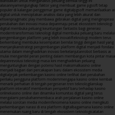
diandalkan untuk menganalisis peluang bernilai tinggi ini
alasannya
mengungkap faktor yang membuat game pgsoft tetap
populer di kalangan penggemar game digital
pgsoft memanfaatkan ai
digital untuk menciptakan analisis data yang lebih akurat dan
efisien
pragmatic play membawa gebrakan digital yang menginspirasi
perubahan dan inovasi masa depan
maju pesat ekosistem teknologi
digital membuka peluang keuntungan fantastis bagi generasi
modern
transformasi teknologi digital membuka peluang baru melalui
pengembangan platform yang lebih inovatif
teknologi modern terus
berkembang membuka kesempatan bernilai tinggi dengan hasil yang
menjanjikan
strategi pengembangan platform digital menjadi fondasi
utama dalam menghadirkan inovasi berkelanjutan
robot berbasis ai
mulai mengambil peran penting dalam membangun kota pintar masa
depan
revolusi teknologi masa kini menghadirkan peluang
menguntungkan dengan potensi hasil maksimal
kasino online
menjadi bagian dari percakapan baru dalam ekosistem media
digital
jejak perkembangan kasino online terlihat dari perubahan
perilaku pengguna platform modern
mengapa kasino online kembali
menarik perhatian di tengah pergeseran tren teknologi
lanskap
platform interaktif memberikan perspektif baru terhadap kasino
online
kasino online dan dinamika komunitas digital yang terus
mengalami perubahan
membaca arah perjalanan kasino online
melalui sorotan media modern
fenomena kasino online mengikuti
perkembangan narasi di era platform digital
bagaimana kasino online
menemukan ruang baru di tengah ekosistem teknologi
catatan