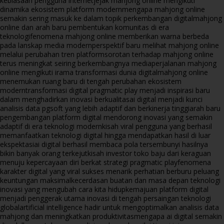
kebiasaan pengguna internet
jejak mahjong online mengikuti
dinamika ekosistem platform modern
mengapa mahjong online
semakin sering masuk ke dalam topik perkembangan digital
mahjong
online dan arah baru pembentukan komunitas di era
teknologi
fenomena mahjong online memberikan warna berbeda
pada lanskap media modern
perspektif baru melihat mahjong online
melalui perubahan tren platform
sorotan terhadap mahjong online
terus meningkat seiring berkembangnya media
perjalanan mahjong
online mengikuti irama transformasi dunia digital
mahjong online
menemukan ruang baru di tengah perubahan ekosistem
modern
transformasi digital pragmatic play menjadi inspirasi baru
dalam menghadirkan inovasi berkualitas
ai digital menjadi kunci
analisis data pgsoft yang lebih adaptif dan berkinerja tinggi
arah baru
pengembangan platform digital mendorong inovasi yang semakin
adaptif di era teknologi modern
kisah viral pengguna yang berhasil
memanfaatkan teknologi digital hingga mendapatkan hasil di luar
ekspektasi
ai digital berhasil membaca pola tersembunyi hasilnya
bikin banyak orang terkejut
kisah investor toko baju dari keraguan
menuju kepercayaan diri berkat strategi pragmatic play
fenomena
karakter digital yang viral sukses menarik perhatian berburu peluang
keuntungan maksimal
kecerdasan buatan dan masa depan teknologi
inovasi yang mengubah cara kita hidup
kemajuan platform digital
menjadi penggerak utama inovasi di tengah persaingan teknologi
global
artificial intelligence hadir untuk mengoptimalkan analisis data
mahjong dan meningkatkan produktivitas
mengapa ai digital semakin