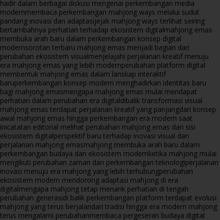
hadir dalam berbagai diskusi mengenai perkembangan media
modern
membaca perkembangan mahjong ways melalui sudut
pandang inovasi dan adaptasi
jejak mahjong ways terlihat seiring
bertambahnya perhatian terhadap ekosistem digital
mahjong emas
membuka arah baru dalam perkembangan konsep digital
modern
sorotan terbaru mahjong emas menjadi bagian dari
perubahan ekosistem visual
menjelajahi perjalanan kreatif menuju
era mahjong emas yang lebih modern
perubahan platform digital
membentuk mahjong emas dalam lanskap interaktif
baru
perkembangan konsep modern menghadirkan identitas baru
bagi mahjong emas
mengapa mahjong emas mulai mendapat
perhatian dalam perubahan era digital
dibalik transformasi visual
mahjong emas terdapat perjalanan kreatif yang panjang
dari konsep
awal mahjong emas hingga perkembangan era modern saat
ini
catatan editorial melihat perubahan mahjong emas dari sisi
ekosistem digital
perspektif baru terhadap inovasi visual dan
perjalanan mahjong emas
mahjong membuka arah baru dalam
perkembangan budaya dan ekosistem modern
ketika mahjong mulai
mengikuti perubahan zaman dan perkembangan teknologi
perjalanan
inovasi menuju era mahjong yang lebih terhubung
perubahan
ekosistem modern mendorong adaptasi mahjong di era
digital
mengapa mahjong tetap menarik perhatian di tengah
perubahan generasi
di balik perkembangan platform terdapat evolusi
mahjong yang terus berjalan
dari tradisi hingga era modern mahjong
terus mengalami perubahan
membaca pergeseran budaya digital