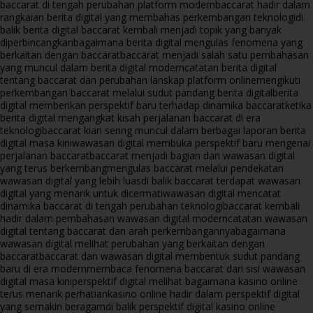
baccarat di tengah perubahan platform modern
baccarat hadir dalam
rangkaian berita digital yang membahas perkembangan teknologi
di
balik berita digital baccarat kembali menjadi topik yang banyak
diperbincangkan
bagaimana berita digital mengulas fenomena yang
berkaitan dengan baccarat
baccarat menjadi salah satu pembahasan
yang muncul dalam berita digital modern
catatan berita digital
tentang baccarat dan perubahan lanskap platform online
mengikuti
perkembangan baccarat melalui sudut pandang berita digital
berita
digital memberikan perspektif baru terhadap dinamika baccarat
ketika
berita digital mengangkat kisah perjalanan baccarat di era
teknologi
baccarat kian sering muncul dalam berbagai laporan berita
digital masa kini
wawasan digital membuka perspektif baru mengenai
perjalanan baccarat
baccarat menjadi bagian dari wawasan digital
yang terus berkembang
mengulas baccarat melalui pendekatan
wawasan digital yang lebih luas
di balik baccarat terdapat wawasan
digital yang menarik untuk dicermati
wawasan digital mencatat
dinamika baccarat di tengah perubahan teknologi
baccarat kembali
hadir dalam pembahasan wawasan digital modern
catatan wawasan
digital tentang baccarat dan arah perkembangannya
bagaimana
wawasan digital melihat perubahan yang berkaitan dengan
baccarat
baccarat dan wawasan digital membentuk sudut pandang
baru di era modern
membaca fenomena baccarat dari sisi wawasan
digital masa kini
perspektif digital melihat bagaimana kasino online
terus menarik perhatian
kasino online hadir dalam perspektif digital
yang semakin beragam
di balik perspektif digital kasino online