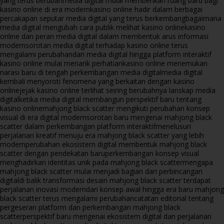
yang terus berubah
media digital mulai memberikan ruang baru bagi
kasino online di era modern
kasino online hadir dalam berbagai
percakapan seputar media digital yang terus berkembang
bagaimana
media digital mengubah cara publik melihat kasino online
kasino
online dan peran media digital dalam membentuk arus informasi
modern
sorotan media digital terhadap kasino online terus
mengalami perubahan
dari media digital hingga platform interaktif
kasino online mulai menarik perhatian
kasino online menemukan
narasi baru di tengah perkembangan media digital
media digital
kembali menyoroti fenomena yang berkaitan dengan kasino
online
jejak kasino online terlihat seiring berubahnya lanskap media
digital
ketika media digital membangun perspektif baru tentang
kasino online
mahjong black scatter mengikuti perubahan konsep
visual di era digital modern
sorotan baru mengenai mahjong black
scatter dalam perkembangan platform interaktif
menelusuri
perjalanan kreatif menuju era mahjong black scatter yang lebih
modern
perubahan ekosistem digital membentuk mahjong black
scatter dengan pendekatan baru
perkembangan konsep visual
menghadirkan identitas unik pada mahjong black scatter
mengapa
mahjong black scatter mulai menjadi bagian dari perbincangan
digital
di balik transformasi desain mahjong black scatter terdapat
perjalanan inovasi modern
dari konsep awal hingga era baru mahjong
black scatter terus mengalami perubahan
catatan editorial tentang
pergeseran platform dan perkembangan mahjong black
scatter
perspektif baru mengenai ekosistem digital dan perjalanan