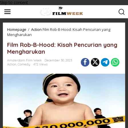
Skip to content
Homepage
/
Action
Film Rob-B-Hood: Kisah Pencurian yang
Mengharukan
Film Rob-B-Hood: Kisah Pencurian yang
Mengharukan
Amsterdam Film Week
December 30, 2023
Action
,
Comedy
472 Views