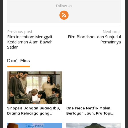
Follow Us
P
Previous post
Next post
Film Inception: Menggali
Film Bloodshot dan Subjudul
o
Kedalaman Alam Bawah
Pemainnya
s
Sadar
t
Don't Miss
n
a
v
i
g
a
Sinopsis Jangan Buang Ibu,
One Piece Netflix Makin
t
Drama Keluarga yang
Berlayar Jauh, Kru Topi
i
Menyentuh tentang Kasih
Jerami Tak Lagi Main Aman
Sayang dan Bakti kepada
o