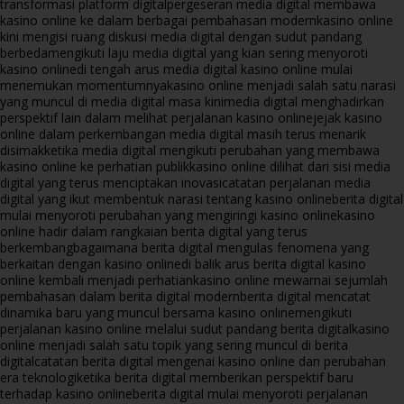
transformasi platform digital
pergeseran media digital membawa
kasino online ke dalam berbagai pembahasan modern
kasino online
kini mengisi ruang diskusi media digital dengan sudut pandang
berbeda
mengikuti laju media digital yang kian sering menyoroti
kasino online
di tengah arus media digital kasino online mulai
menemukan momentumnya
kasino online menjadi salah satu narasi
yang muncul di media digital masa kini
media digital menghadirkan
perspektif lain dalam melihat perjalanan kasino online
jejak kasino
online dalam perkembangan media digital masih terus menarik
disimak
ketika media digital mengikuti perubahan yang membawa
kasino online ke perhatian publik
kasino online dilihat dari sisi media
digital yang terus menciptakan inovasi
catatan perjalanan media
digital yang ikut membentuk narasi tentang kasino online
berita digital
mulai menyoroti perubahan yang mengiringi kasino online
kasino
online hadir dalam rangkaian berita digital yang terus
berkembang
bagaimana berita digital mengulas fenomena yang
berkaitan dengan kasino online
di balik arus berita digital kasino
online kembali menjadi perhatian
kasino online mewarnai sejumlah
pembahasan dalam berita digital modern
berita digital mencatat
dinamika baru yang muncul bersama kasino online
mengikuti
perjalanan kasino online melalui sudut pandang berita digital
kasino
online menjadi salah satu topik yang sering muncul di berita
digital
catatan berita digital mengenai kasino online dan perubahan
era teknologi
ketika berita digital memberikan perspektif baru
terhadap kasino online
berita digital mulai menyoroti perjalanan