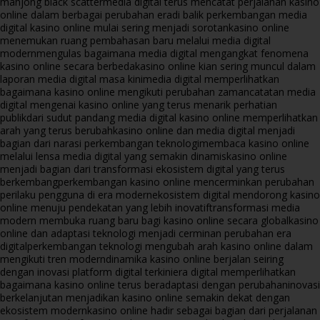
mahjong black scatter
media digital terus mencatat perjalanan kasino
online dalam berbagai perubahan era
di balik perkembangan media
digital kasino online mulai sering menjadi sorotan
kasino online
menemukan ruang pembahasan baru melalui media digital
modern
mengulas bagaimana media digital mengangkat fenomena
kasino online secara berbeda
kasino online kian sering muncul dalam
laporan media digital masa kini
media digital memperlihatkan
bagaimana kasino online mengikuti perubahan zaman
catatan media
digital mengenai kasino online yang terus menarik perhatian
publik
dari sudut pandang media digital kasino online memperlihatkan
arah yang terus berubah
kasino online dan media digital menjadi
bagian dari narasi perkembangan teknologi
membaca kasino online
melalui lensa media digital yang semakin dinamis
kasino online
menjadi bagian dari transformasi ekosistem digital yang terus
berkembang
perkembangan kasino online mencerminkan perubahan
perilaku pengguna di era modern
ekosistem digital mendorong kasino
online menuju pendekatan yang lebih inovatif
transformasi media
modern membuka ruang baru bagi kasino online secara global
kasino
online dan adaptasi teknologi menjadi cerminan perubahan era
digital
perkembangan teknologi mengubah arah kasino online dalam
mengikuti tren modern
dinamika kasino online berjalan seiring
dengan inovasi platform digital terkini
era digital memperlihatkan
bagaimana kasino online terus beradaptasi dengan perubahan
inovasi
berkelanjutan menjadikan kasino online semakin dekat dengan
ekosistem modern
kasino online hadir sebagai bagian dari perjalanan