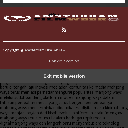
Copyright @
Amsterdam Film Review
Non AMP Version
mahjong ways dan cerita perubahan yang terus berkembang di
Exit mobile version
platform online
fenomena mahjong ways muncul bersama
pergeseran kebiasaan digital
mahjong ways menemukan momentum
baru di tengah laju inovasi media
dari komunitas ke media mahjong
ways terus menjadi perhatian
mengurai popularitas mahjong ways
melalui sudut pandang platform modern
mahjong ways dalam
lintasan perubahan media yang terus bergerak
perkembangan
mahjong ways mencerminkan dinamika era digital masa kini
mahjong
ways menjadi bagian dari kisah evolusi platform interaktif
mengapa
mahjong ways terus muncul dalam berbagai topik media
digital
mahjong ways dan langkah baru menyambut era teknologi