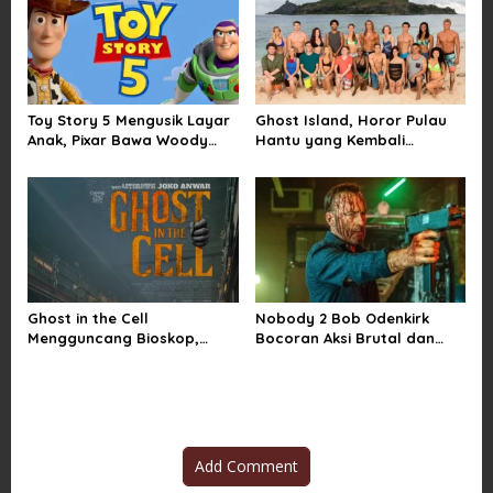
Orang Tua
n
Toy Story 5 Mengusik Layar
Ghost Island, Horor Pulau
Anak, Pixar Bawa Woody
Hantu yang Kembali
dan Buzz Pulang ke Bioskop
Menarik Perhatian Penonton
Ghost in the Cell
Nobody 2 Bob Odenkirk
Mengguncang Bioskop,
Bocoran Aksi Brutal dan
Horor Penjara Rasa
Jadwal Rilis Resmi
Sindiran Sosial
Add Comment