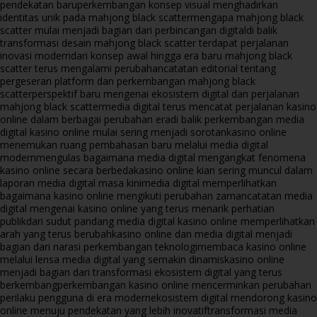
pendekatan baru
perkembangan konsep visual menghadirkan
identitas unik pada mahjong black scatter
mengapa mahjong black
scatter mulai menjadi bagian dari perbincangan digital
di balik
transformasi desain mahjong black scatter terdapat perjalanan
inovasi modern
dari konsep awal hingga era baru mahjong black
scatter terus mengalami perubahan
catatan editorial tentang
pergeseran platform dan perkembangan mahjong black
scatter
perspektif baru mengenai ekosistem digital dan perjalanan
mahjong black scatter
media digital terus mencatat perjalanan kasino
online dalam berbagai perubahan era
di balik perkembangan media
digital kasino online mulai sering menjadi sorotan
kasino online
menemukan ruang pembahasan baru melalui media digital
modern
mengulas bagaimana media digital mengangkat fenomena
kasino online secara berbeda
kasino online kian sering muncul dalam
laporan media digital masa kini
media digital memperlihatkan
bagaimana kasino online mengikuti perubahan zaman
catatan media
digital mengenai kasino online yang terus menarik perhatian
publik
dari sudut pandang media digital kasino online memperlihatkan
arah yang terus berubah
kasino online dan media digital menjadi
bagian dari narasi perkembangan teknologi
membaca kasino online
melalui lensa media digital yang semakin dinamis
kasino online
menjadi bagian dari transformasi ekosistem digital yang terus
berkembang
perkembangan kasino online mencerminkan perubahan
perilaku pengguna di era modern
ekosistem digital mendorong kasino
online menuju pendekatan yang lebih inovatif
transformasi media