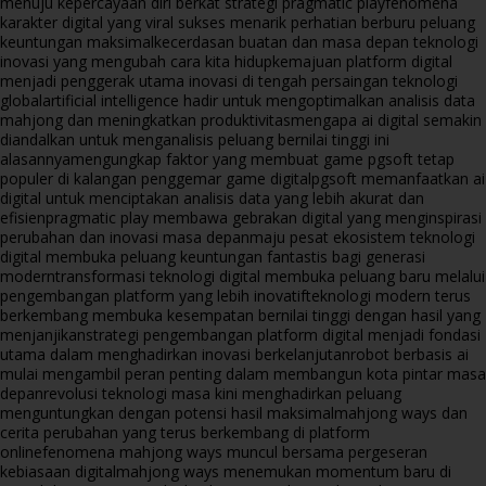
menuju kepercayaan diri berkat strategi pragmatic play
fenomena
karakter digital yang viral sukses menarik perhatian berburu peluang
keuntungan maksimal
kecerdasan buatan dan masa depan teknologi
inovasi yang mengubah cara kita hidup
kemajuan platform digital
menjadi penggerak utama inovasi di tengah persaingan teknologi
global
artificial intelligence hadir untuk mengoptimalkan analisis data
mahjong dan meningkatkan produktivitas
mengapa ai digital semakin
diandalkan untuk menganalisis peluang bernilai tinggi ini
alasannya
mengungkap faktor yang membuat game pgsoft tetap
populer di kalangan penggemar game digital
pgsoft memanfaatkan ai
digital untuk menciptakan analisis data yang lebih akurat dan
efisien
pragmatic play membawa gebrakan digital yang menginspirasi
perubahan dan inovasi masa depan
maju pesat ekosistem teknologi
digital membuka peluang keuntungan fantastis bagi generasi
modern
transformasi teknologi digital membuka peluang baru melalui
pengembangan platform yang lebih inovatif
teknologi modern terus
berkembang membuka kesempatan bernilai tinggi dengan hasil yang
menjanjikan
strategi pengembangan platform digital menjadi fondasi
utama dalam menghadirkan inovasi berkelanjutan
robot berbasis ai
mulai mengambil peran penting dalam membangun kota pintar masa
depan
revolusi teknologi masa kini menghadirkan peluang
menguntungkan dengan potensi hasil maksimal
mahjong ways dan
cerita perubahan yang terus berkembang di platform
online
fenomena mahjong ways muncul bersama pergeseran
kebiasaan digital
mahjong ways menemukan momentum baru di