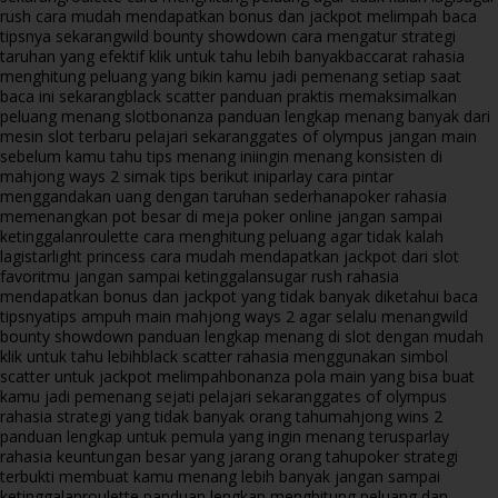
rush cara mudah mendapatkan bonus dan jackpot melimpah baca
tipsnya sekarang
wild bounty showdown cara mengatur strategi
taruhan yang efektif klik untuk tahu lebih banyak
baccarat rahasia
menghitung peluang yang bikin kamu jadi pemenang setiap saat
baca ini sekarang
black scatter panduan praktis memaksimalkan
peluang menang slot
bonanza panduan lengkap menang banyak dari
mesin slot terbaru pelajari sekarang
gates of olympus jangan main
sebelum kamu tahu tips menang ini
ingin menang konsisten di
mahjong ways 2 simak tips berikut ini
parlay cara pintar
menggandakan uang dengan taruhan sederhana
poker rahasia
memenangkan pot besar di meja poker online jangan sampai
ketinggalan
roulette cara menghitung peluang agar tidak kalah
lagi
starlight princess cara mudah mendapatkan jackpot dari slot
favoritmu jangan sampai ketinggalan
sugar rush rahasia
mendapatkan bonus dan jackpot yang tidak banyak diketahui baca
tipsnya
tips ampuh main mahjong ways 2 agar selalu menang
wild
bounty showdown panduan lengkap menang di slot dengan mudah
klik untuk tahu lebih
black scatter rahasia menggunakan simbol
scatter untuk jackpot melimpah
bonanza pola main yang bisa buat
kamu jadi pemenang sejati pelajari sekarang
gates of olympus
rahasia strategi yang tidak banyak orang tahu
mahjong wins 2
panduan lengkap untuk pemula yang ingin menang terus
parlay
rahasia keuntungan besar yang jarang orang tahu
poker strategi
terbukti membuat kamu menang lebih banyak jangan sampai
ketinggalan
roulette panduan lengkap menghitung peluang dan