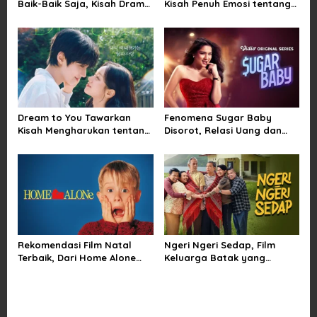
Baik-Baik Saja, Kisah Drama
Kisah Penuh Emosi tentang
i
Keluarga yang Sarat Makna
Cinta, Penyesalan, dan
tentang Kehilangan dan
Kesempatan Memulai
o
Harapan
Kembali
n
Dream to You Tawarkan
Fenomena Sugar Baby
Kisah Mengharukan tentang
Disorot, Relasi Uang dan
Perjuangan Meraih Mimpi
Kuasa di Balik Kemewahan
yang Sempat Tertunda
Rekomendasi Film Natal
Ngeri Ngeri Sedap, Film
Terbaik, Dari Home Alone
Keluarga Batak yang
Sampai Klaus
Menggetarkan Penonton
Indonesia