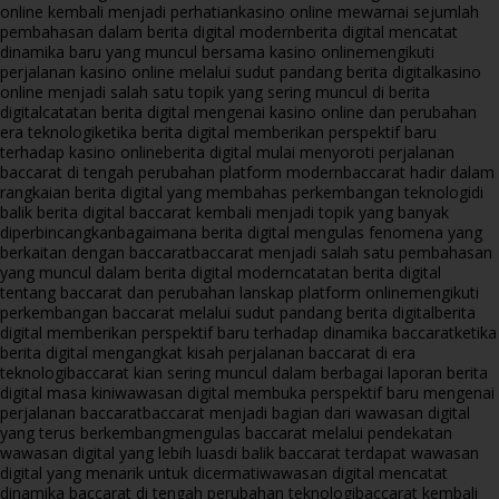
online kembali menjadi perhatian
kasino online mewarnai sejumlah
pembahasan dalam berita digital modern
berita digital mencatat
dinamika baru yang muncul bersama kasino online
mengikuti
perjalanan kasino online melalui sudut pandang berita digital
kasino
online menjadi salah satu topik yang sering muncul di berita
digital
catatan berita digital mengenai kasino online dan perubahan
era teknologi
ketika berita digital memberikan perspektif baru
terhadap kasino online
berita digital mulai menyoroti perjalanan
baccarat di tengah perubahan platform modern
baccarat hadir dalam
rangkaian berita digital yang membahas perkembangan teknologi
di
balik berita digital baccarat kembali menjadi topik yang banyak
diperbincangkan
bagaimana berita digital mengulas fenomena yang
berkaitan dengan baccarat
baccarat menjadi salah satu pembahasan
yang muncul dalam berita digital modern
catatan berita digital
tentang baccarat dan perubahan lanskap platform online
mengikuti
perkembangan baccarat melalui sudut pandang berita digital
berita
digital memberikan perspektif baru terhadap dinamika baccarat
ketika
berita digital mengangkat kisah perjalanan baccarat di era
teknologi
baccarat kian sering muncul dalam berbagai laporan berita
digital masa kini
wawasan digital membuka perspektif baru mengenai
perjalanan baccarat
baccarat menjadi bagian dari wawasan digital
yang terus berkembang
mengulas baccarat melalui pendekatan
wawasan digital yang lebih luas
di balik baccarat terdapat wawasan
digital yang menarik untuk dicermati
wawasan digital mencatat
dinamika baccarat di tengah perubahan teknologi
baccarat kembali