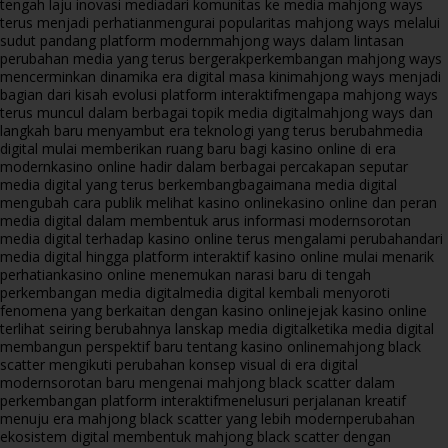
tengah laju inovasi media
dari komunitas ke media mahjong ways
terus menjadi perhatian
mengurai popularitas mahjong ways melalui
sudut pandang platform modern
mahjong ways dalam lintasan
perubahan media yang terus bergerak
perkembangan mahjong ways
mencerminkan dinamika era digital masa kini
mahjong ways menjadi
bagian dari kisah evolusi platform interaktif
mengapa mahjong ways
terus muncul dalam berbagai topik media digital
mahjong ways dan
langkah baru menyambut era teknologi yang terus berubah
media
digital mulai memberikan ruang baru bagi kasino online di era
modern
kasino online hadir dalam berbagai percakapan seputar
media digital yang terus berkembang
bagaimana media digital
mengubah cara publik melihat kasino online
kasino online dan peran
media digital dalam membentuk arus informasi modern
sorotan
media digital terhadap kasino online terus mengalami perubahan
dari
media digital hingga platform interaktif kasino online mulai menarik
perhatian
kasino online menemukan narasi baru di tengah
perkembangan media digital
media digital kembali menyoroti
fenomena yang berkaitan dengan kasino online
jejak kasino online
terlihat seiring berubahnya lanskap media digital
ketika media digital
membangun perspektif baru tentang kasino online
mahjong black
scatter mengikuti perubahan konsep visual di era digital
modern
sorotan baru mengenai mahjong black scatter dalam
perkembangan platform interaktif
menelusuri perjalanan kreatif
menuju era mahjong black scatter yang lebih modern
perubahan
ekosistem digital membentuk mahjong black scatter dengan