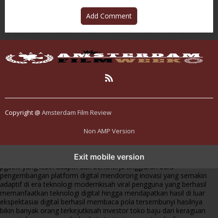
Add Comment
Copyright @
Amsterdam Film Review
Non AMP Version
transformasi digital pragmatic play menjadi inspirasi baru dalam
Exit mobile version
menghadirkan inovasi berkualitas
ai digital menjadi kunci analisis data
pgsoft yang lebih adaptif dan berkinerja tinggi
arah baru
pengembangan platform digital mendorong inovasi yang semakin
adaptif di era teknologi modern
kisah viral pengguna yang berhasil
memanfaatkan teknologi digital hingga mendapatkan hasil di luar
ekspektasi
ai digital berhasil membaca pola tersembunyi hasilnya
bikin banyak orang terkejut
kisah investor toko baju dari keraguan