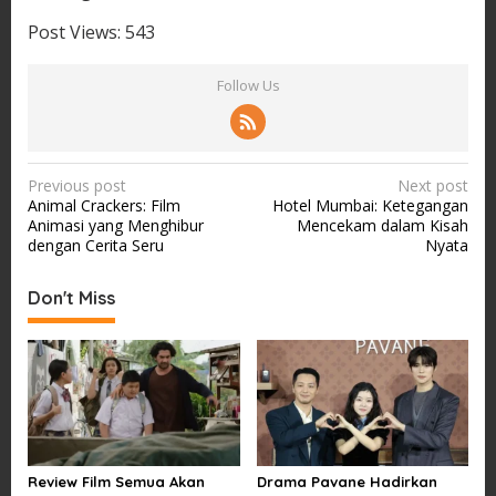
Post Views:
543
Follow Us
P
Previous post
Next post
Animal Crackers: Film
Hotel Mumbai: Ketegangan
o
Animasi yang Menghibur
Mencekam dalam Kisah
s
dengan Cerita Seru
Nyata
t
Don't Miss
n
a
v
i
g
a
Review Film Semua Akan
Drama Pavane Hadirkan
t