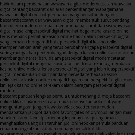
hadir dalam pembahasan wawasan digital modern
catatan wawasan
digital tentang baccarat dan arah perkembangannya
bagaimana
wawasan digital melihat perubahan yang berkaitan dengan
baccarat
baccarat dan wawasan digital membentuk sudut pandang
baru di era modern
membaca fenomena baccarat dari sisi wawasan
digital masa kini
perspektif digital melihat bagaimana kasino online
terus menarik perhatian
kasino online hadir dalam perspektif digital
yang semakin beragam
di balik perspektif digital kasino online
memperlihatkan arah yang terus berubah
mengapa perspektif digital
sering mengaitkan perkembangan dengan kasino online
kasino online
membangun narasi baru dalam perspektif digital modern
catatan
perspektif digital mengenai kasino online di era teknologi
membaca
kasino online melalui lensa perspektif digital yang lebih luas
perspektif
digital memberikan sudut pandang berbeda terhadap kasino
online
ketika kasino online menjadi bagian dari perspektif digital masa
kini
jejak kasino online terekam dalam beragam perspektif digital
modern
baccarat panduan lengkap pemula untuk menang di meja baccarat
online klik disini
bonanza cara mudah menyusun pola slot yang
menguntungkan jangan lewatkan
black scatter cara mudah
mendapatkan jackpot dari slot favorit
gates of olympus jangan main
sebelum kamu tahu tips menang ini
parlay cara paling aman
menghasilkan uang dari taruhan judi online
poker pemula panduan
cepat meningkatkan skill dan menang berkali kali klik
sekarang
roulette cara menghitung peluang agar tidak kalah lagi
sugar