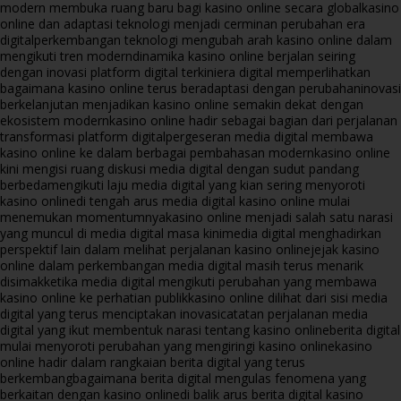
modern membuka ruang baru bagi kasino online secara global
kasino
online dan adaptasi teknologi menjadi cerminan perubahan era
digital
perkembangan teknologi mengubah arah kasino online dalam
mengikuti tren modern
dinamika kasino online berjalan seiring
dengan inovasi platform digital terkini
era digital memperlihatkan
bagaimana kasino online terus beradaptasi dengan perubahan
inovasi
berkelanjutan menjadikan kasino online semakin dekat dengan
ekosistem modern
kasino online hadir sebagai bagian dari perjalanan
transformasi platform digital
pergeseran media digital membawa
kasino online ke dalam berbagai pembahasan modern
kasino online
kini mengisi ruang diskusi media digital dengan sudut pandang
berbeda
mengikuti laju media digital yang kian sering menyoroti
kasino online
di tengah arus media digital kasino online mulai
menemukan momentumnya
kasino online menjadi salah satu narasi
yang muncul di media digital masa kini
media digital menghadirkan
perspektif lain dalam melihat perjalanan kasino online
jejak kasino
online dalam perkembangan media digital masih terus menarik
disimak
ketika media digital mengikuti perubahan yang membawa
kasino online ke perhatian publik
kasino online dilihat dari sisi media
digital yang terus menciptakan inovasi
catatan perjalanan media
digital yang ikut membentuk narasi tentang kasino online
berita digital
mulai menyoroti perubahan yang mengiringi kasino online
kasino
online hadir dalam rangkaian berita digital yang terus
berkembang
bagaimana berita digital mengulas fenomena yang
berkaitan dengan kasino online
di balik arus berita digital kasino