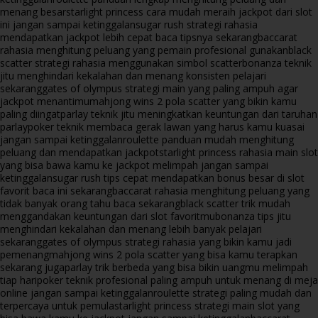
menang besar
starlight princess cara mudah meraih jackpot dari slot
ini jangan sampai ketinggalan
sugar rush strategi rahasia
mendapatkan jackpot lebih cepat baca tipsnya sekarang
baccarat
rahasia menghitung peluang yang pemain profesional gunakan
black
scatter strategi rahasia menggunakan simbol scatter
bonanza teknik
jitu menghindari kekalahan dan menang konsisten pelajari
sekarang
gates of olympus strategi main yang paling ampuh agar
jackpot menantimu
mahjong wins 2 pola scatter yang bikin kamu
paling diingat
parlay teknik jitu meningkatkan keuntungan dari taruhan
parlay
poker teknik membaca gerak lawan yang harus kamu kuasai
jangan sampai ketinggalan
roulette panduan mudah menghitung
peluang dan mendapatkan jackpot
starlight princess rahasia main slot
yang bisa bawa kamu ke jackpot melimpah jangan sampai
ketinggalan
sugar rush tips cepat mendapatkan bonus besar di slot
favorit baca ini sekarang
baccarat rahasia menghitung peluang yang
tidak banyak orang tahu baca sekarang
black scatter trik mudah
menggandakan keuntungan dari slot favoritmu
bonanza tips jitu
menghindari kekalahan dan menang lebih banyak pelajari
sekarang
gates of olympus strategi rahasia yang bikin kamu jadi
pemenang
mahjong wins 2 pola scatter yang bisa kamu terapkan
sekarang juga
parlay trik berbeda yang bisa bikin uangmu melimpah
tiap hari
poker teknik profesional paling ampuh untuk menang di meja
online jangan sampai ketinggalan
roulette strategi paling mudah dan
terpercaya untuk pemula
starlight princess strategi main slot yang