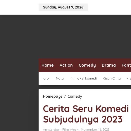
Skip
to
Sunday, August 9, 2026
content
Home
Action
Comedy
Drama
Fan
horor
Natal
film aksi komedi
Kisah Cinta
ki
Cerita
Homepage
/
Comedy
Seru
Cerita Seru Komedi
Komedi
Film
Subjudulnya 2023
Family
Switch
dan
Amsterdam Film Week
November 16, 2023