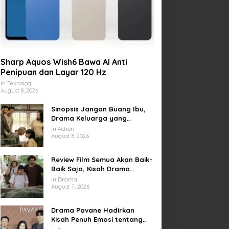
Sharp Aquos Wish6 Bawa AI Anti
Penipuan dan Layar 120 Hz
In Teknologi
August 8, 2026
Sinopsis Jangan Buang Ibu,
Drama Keluarga yang
Menyentuh tentang Kasih
In Action
Sayang dan Bakti kepada
August 8, 2026
Orang Tua
Review Film Semua Akan Baik-
Baik Saja, Kisah Drama
Keluarga yang Sarat Makna
In Drama
tentang Kehilangan dan
August 7, 2026
Harapan
Drama Pavane Hadirkan
Kisah Penuh Emosi tentang
Cinta, Penyesalan, dan