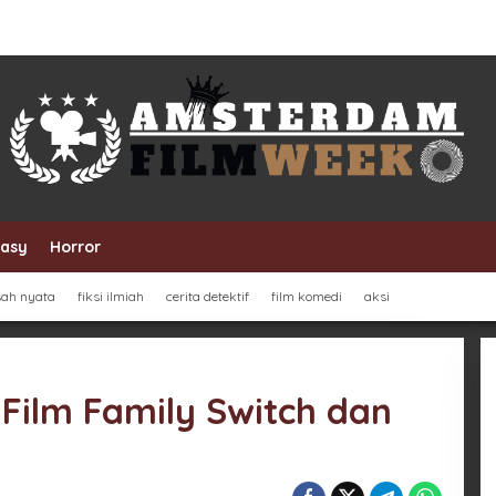
tasy
Horror
sah nyata
fiksi ilmiah
cerita detektif
film komedi
aksi
 Film Family Switch dan