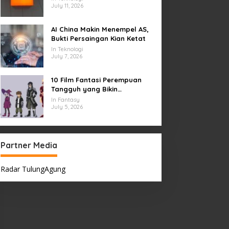
July 11, 2026
AI China Makin Menempel AS,
Bukti Persaingan Kian Ketat
In Teknologi
July 7, 2026
10 Film Fantasi Perempuan
Tangguh yang Bikin
Terinspirasi, Termasuk Damsel
In Fantasy
July 5, 2026
Partner Media
Radar TulungAgung