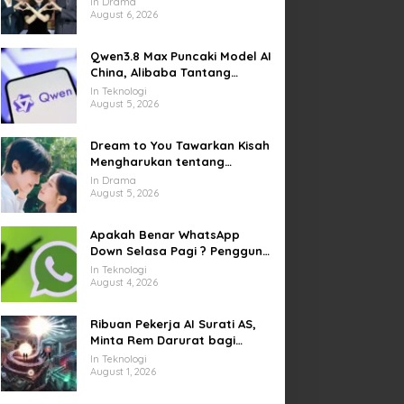
In Drama
Kesempatan Memulai Kembali
August 6, 2026
Qwen3.8 Max Puncaki Model AI
China, Alibaba Tantang
Pemain Global
In Teknologi
August 5, 2026
Dream to You Tawarkan Kisah
Mengharukan tentang
Perjuangan Meraih Mimpi
In Drama
yang Sempat Tertunda
August 5, 2026
Apakah Benar WhatsApp
Down Selasa Pagi ? Pengguna
Kesulitan Kirim Gambar dan
In Teknologi
Video di Sejumlah Wilayah
August 4, 2026
Ribuan Pekerja AI Surati AS,
Minta Rem Darurat bagi
Teknologi Canggih
In Teknologi
August 1, 2026