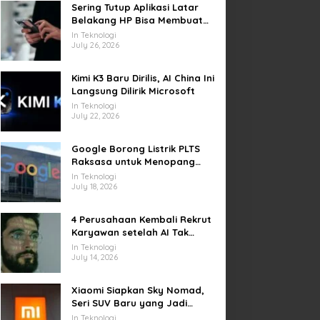
Sering Tutup Aplikasi Latar
Belakang HP Bisa Membuat
Baterai Lebih Boros
In Teknologi
July 26, 2026
Kimi K3 Baru Dirilis, AI China Ini
Langsung Dilirik Microsoft
In Teknologi
July 22, 2026
Google Borong Listrik PLTS
Raksasa untuk Menopang
Pusat Data dan AI
In Teknologi
July 18, 2026
4 Perusahaan Kembali Rekrut
Karyawan setelah AI Tak
Penuhi Harapan
In Teknologi
July 14, 2026
Xiaomi Siapkan Sky Nomad,
Seri SUV Baru yang Jadi
Sorotan Otomotif Dunia
In Teknologi