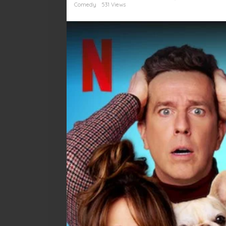
Subjudulnya
Comedy
531 Views
2023