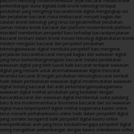
platform teknologi modern
menelusuri jejak baccarat melalui kronik
perkembangan dunia digital
di balik kronik teknologi terdapat
perubahan yang mengiringi baccarat
kronik digital mengungkap sisi
lain perjalanan baccarat masa kini
baccarat menjadi bagian dari
catatan kronik teknologi yang terus bergerak
melihat perubahan
zaman melalui kronik baccarat dan platform modern
kronik platform
interaktif memberikan perspektif baru terhadap baccarat
perjalanan
baccarat terekam dalam kronik inovasi teknologi digital
catatan kronik
modern mengulas baccarat dari perspektif perubahan
teknologi
wawasan digital membuka perspektif baru mengenai
perjalanan baccarat
baccarat menjadi bagian dari wawasan digital
yang terus berkembang
mengulas baccarat melalui pendekatan
wawasan digital yang lebih luas
di balik baccarat terdapat wawasan
digital yang menarik untuk dicermati
wawasan digital mencatat
dinamika baccarat di tengah perubahan teknologi
baccarat kembali
hadir dalam pembahasan wawasan digital modern
catatan wawasan
digital tentang baccarat dan arah perkembangannya
bagaimana
wawasan digital melihat perubahan yang berkaitan dengan
baccarat
baccarat dan wawasan digital membentuk sudut pandang
baru di era modern
membaca fenomena baccarat dari sisi wawasan
digital masa kini
perspektif digital melihat bagaimana kasino online
terus menarik perhatian
kasino online hadir dalam perspektif digital
yang semakin beragam
di balik perspektif digital kasino online
memperlihatkan arah yang terus berubah
mengapa perspektif digital
sering mengaitkan perkembangan dengan kasino online
kasino online