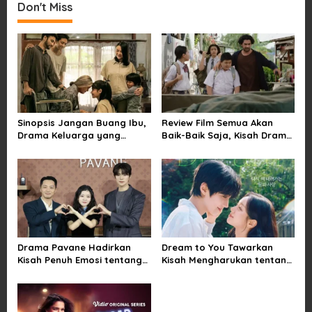
Don't Miss
n
a
v
i
g
a
Sinopsis Jangan Buang Ibu,
Review Film Semua Akan
t
Drama Keluarga yang
Baik-Baik Saja, Kisah Drama
i
Menyentuh tentang Kasih
Keluarga yang Sarat Makna
Sayang dan Bakti kepada
tentang Kehilangan dan
o
Orang Tua
Harapan
n
Drama Pavane Hadirkan
Dream to You Tawarkan
Kisah Penuh Emosi tentang
Kisah Mengharukan tentang
Cinta, Penyesalan, dan
Perjuangan Meraih Mimpi
Kesempatan Memulai
yang Sempat Tertunda
Kembali