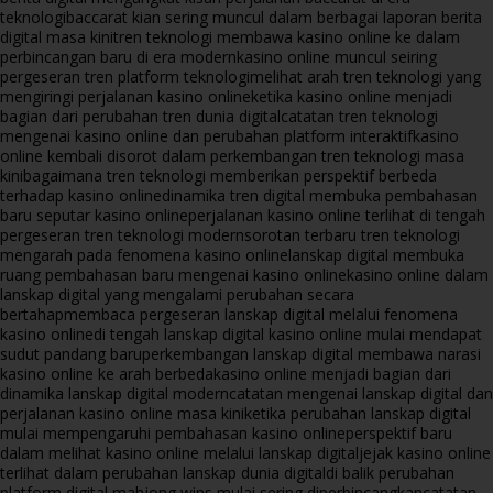
teknologi
baccarat kian sering muncul dalam berbagai laporan berita
digital masa kini
tren teknologi membawa kasino online ke dalam
perbincangan baru di era modern
kasino online muncul seiring
pergeseran tren platform teknologi
melihat arah tren teknologi yang
mengiringi perjalanan kasino online
ketika kasino online menjadi
bagian dari perubahan tren dunia digital
catatan tren teknologi
mengenai kasino online dan perubahan platform interaktif
kasino
online kembali disorot dalam perkembangan tren teknologi masa
kini
bagaimana tren teknologi memberikan perspektif berbeda
terhadap kasino online
dinamika tren digital membuka pembahasan
baru seputar kasino online
perjalanan kasino online terlihat di tengah
pergeseran tren teknologi modern
sorotan terbaru tren teknologi
mengarah pada fenomena kasino online
lanskap digital membuka
ruang pembahasan baru mengenai kasino online
kasino online dalam
lanskap digital yang mengalami perubahan secara
bertahap
membaca pergeseran lanskap digital melalui fenomena
kasino online
di tengah lanskap digital kasino online mulai mendapat
sudut pandang baru
perkembangan lanskap digital membawa narasi
kasino online ke arah berbeda
kasino online menjadi bagian dari
dinamika lanskap digital modern
catatan mengenai lanskap digital dan
perjalanan kasino online masa kini
ketika perubahan lanskap digital
mulai mempengaruhi pembahasan kasino online
perspektif baru
dalam melihat kasino online melalui lanskap digital
jejak kasino online
terlihat dalam perubahan lanskap dunia digital
di balik perubahan
platform digital mahjong wins mulai sering diperbincangkan
catatan