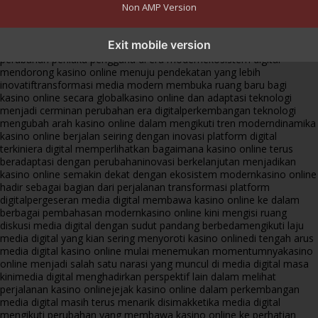
Non AMP Version
kasino online menjadi bagian dari transformasi ekosistem digital
Exit mobile version
yang terus berkembang
perkembangan kasino online mencerminkan
perubahan perilaku pengguna di era modern
ekosistem digital
mendorong kasino online menuju pendekatan yang lebih
inovatif
transformasi media modern membuka ruang baru bagi
kasino online secara global
kasino online dan adaptasi teknologi
menjadi cerminan perubahan era digital
perkembangan teknologi
mengubah arah kasino online dalam mengikuti tren modern
dinamika
kasino online berjalan seiring dengan inovasi platform digital
terkini
era digital memperlihatkan bagaimana kasino online terus
beradaptasi dengan perubahan
inovasi berkelanjutan menjadikan
kasino online semakin dekat dengan ekosistem modern
kasino online
hadir sebagai bagian dari perjalanan transformasi platform
digital
pergeseran media digital membawa kasino online ke dalam
berbagai pembahasan modern
kasino online kini mengisi ruang
diskusi media digital dengan sudut pandang berbeda
mengikuti laju
media digital yang kian sering menyoroti kasino online
di tengah arus
media digital kasino online mulai menemukan momentumnya
kasino
online menjadi salah satu narasi yang muncul di media digital masa
kini
media digital menghadirkan perspektif lain dalam melihat
perjalanan kasino online
jejak kasino online dalam perkembangan
media digital masih terus menarik disimak
ketika media digital
mengikuti perubahan yang membawa kasino online ke perhatian