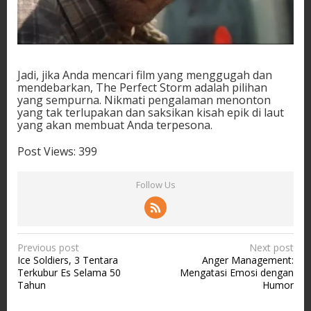
Jadi, jika Anda mencari film yang menggugah dan
mendebarkan, The Perfect Storm adalah pilihan
yang sempurna. Nikmati pengalaman menonton
yang tak terlupakan dan saksikan kisah epik di laut
yang akan membuat Anda terpesona.
Post Views:
399
Follow Us
P
Previous post
Next post
Ice Soldiers, 3 Tentara
Anger Management:
o
Terkubur Es Selama 50
Mengatasi Emosi dengan
s
Tahun
Humor
t