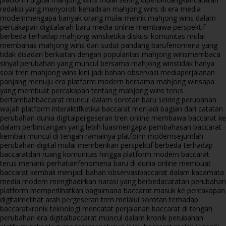
redaksi yang menyoroti kehadiran mahjong wins di era media
modern
mengapa banyak orang mulai melirik mahjong wins dalam
percakapan digital
arah baru media online membawa perspektif
berbeda terhadap mahjong wins
ketika diskusi komunitas mulai
membahas mahjong wins dari sudut pandang baru
fenomena yang
tidak disadari berkaitan dengan popularitas mahjong wins
membaca
sinyal perubahan yang muncul bersama mahjong wins
tidak hanya
soal tren mahjong wins kini jadi bahan observasi media
perjalanan
panjang menuju era platform modern bersama mahjong wins
apa
yang membuat percakapan tentang mahjong wins terus
bertambah
baccarat muncul dalam sorotan baru seiring perubahan
wajah platform interaktif
ketika baccarat menjadi bagian dari catatan
perubahan dunia digital
pergeseran tren online membawa baccarat ke
dalam perbincangan yang lebih luas
mengapa pembahasan baccarat
kembali muncul di tengah ramainya platform modern
sejumlah
perubahan digital mulai memberikan perspektif berbeda terhadap
baccarat
dari ruang komunitas hingga platform modern baccarat
terus menarik perhatian
fenomena baru di dunia online membuat
baccarat kembali menjadi bahan observasi
baccarat dalam kacamata
media modern menghadirkan narasi yang berbeda
catatan perubahan
platform memperlihatkan bagaimana baccarat masuk ke percakapan
digital
melihat arah pergeseran tren melalui sorotan terhadap
baccarat
kronik teknologi mencatat perjalanan baccarat di tengah
perubahan era digital
baccarat muncul dalam kronik perubahan