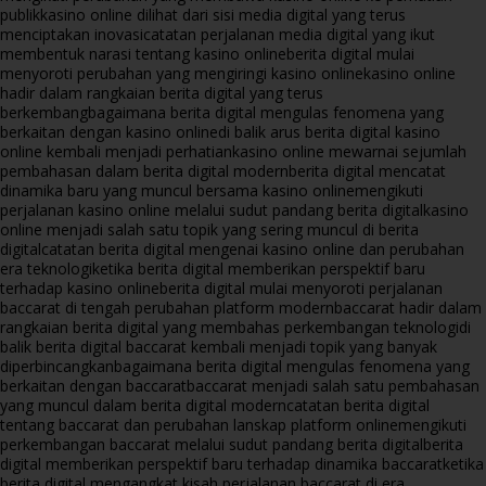
publik
kasino online dilihat dari sisi media digital yang terus
menciptakan inovasi
catatan perjalanan media digital yang ikut
membentuk narasi tentang kasino online
berita digital mulai
menyoroti perubahan yang mengiringi kasino online
kasino online
hadir dalam rangkaian berita digital yang terus
berkembang
bagaimana berita digital mengulas fenomena yang
berkaitan dengan kasino online
di balik arus berita digital kasino
online kembali menjadi perhatian
kasino online mewarnai sejumlah
pembahasan dalam berita digital modern
berita digital mencatat
dinamika baru yang muncul bersama kasino online
mengikuti
perjalanan kasino online melalui sudut pandang berita digital
kasino
online menjadi salah satu topik yang sering muncul di berita
digital
catatan berita digital mengenai kasino online dan perubahan
era teknologi
ketika berita digital memberikan perspektif baru
terhadap kasino online
berita digital mulai menyoroti perjalanan
baccarat di tengah perubahan platform modern
baccarat hadir dalam
rangkaian berita digital yang membahas perkembangan teknologi
di
balik berita digital baccarat kembali menjadi topik yang banyak
diperbincangkan
bagaimana berita digital mengulas fenomena yang
berkaitan dengan baccarat
baccarat menjadi salah satu pembahasan
yang muncul dalam berita digital modern
catatan berita digital
tentang baccarat dan perubahan lanskap platform online
mengikuti
perkembangan baccarat melalui sudut pandang berita digital
berita
digital memberikan perspektif baru terhadap dinamika baccarat
ketika
berita digital mengangkat kisah perjalanan baccarat di era