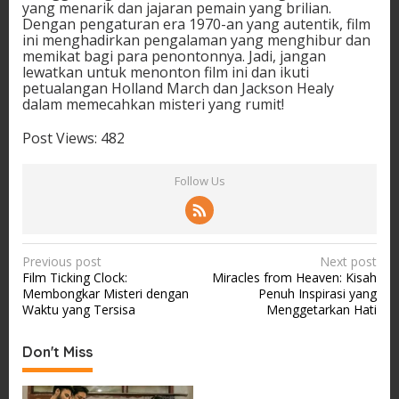
yang menarik dan jajaran pemain yang brilian.
Dengan pengaturan era 1970-an yang autentik, film
ini menghadirkan pengalaman yang menghibur dan
memikat bagi para penontonnya. Jadi, jangan
lewatkan untuk menonton film ini dan ikuti
petualangan Holland March dan Jackson Healy
dalam memecahkan misteri yang rumit!
Post Views:
482
Follow Us
P
Previous post
Next post
Film Ticking Clock:
Miracles from Heaven: Kisah
o
Membongkar Misteri dengan
Penuh Inspirasi yang
s
Waktu yang Tersisa
Menggetarkan Hati
t
Don't Miss
n
a