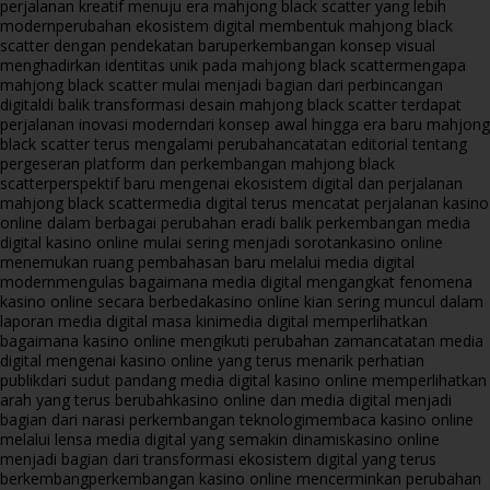
perjalanan kreatif menuju era mahjong black scatter yang lebih
modern
perubahan ekosistem digital membentuk mahjong black
scatter dengan pendekatan baru
perkembangan konsep visual
menghadirkan identitas unik pada mahjong black scatter
mengapa
mahjong black scatter mulai menjadi bagian dari perbincangan
digital
di balik transformasi desain mahjong black scatter terdapat
perjalanan inovasi modern
dari konsep awal hingga era baru mahjong
black scatter terus mengalami perubahan
catatan editorial tentang
pergeseran platform dan perkembangan mahjong black
scatter
perspektif baru mengenai ekosistem digital dan perjalanan
mahjong black scatter
media digital terus mencatat perjalanan kasino
online dalam berbagai perubahan era
di balik perkembangan media
digital kasino online mulai sering menjadi sorotan
kasino online
menemukan ruang pembahasan baru melalui media digital
modern
mengulas bagaimana media digital mengangkat fenomena
kasino online secara berbeda
kasino online kian sering muncul dalam
laporan media digital masa kini
media digital memperlihatkan
bagaimana kasino online mengikuti perubahan zaman
catatan media
digital mengenai kasino online yang terus menarik perhatian
publik
dari sudut pandang media digital kasino online memperlihatkan
arah yang terus berubah
kasino online dan media digital menjadi
bagian dari narasi perkembangan teknologi
membaca kasino online
melalui lensa media digital yang semakin dinamis
kasino online
menjadi bagian dari transformasi ekosistem digital yang terus
berkembang
perkembangan kasino online mencerminkan perubahan