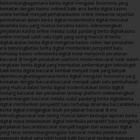
berkembang
bagaimana berita digital mengulas fenomena yang
berkaitan dengan kasino online
di balik arus berita digital kasino
online kembali menjadi perhatian
kasino online mewarnai sejumlah
pembahasan dalam berita digital modern
berita digital mencatat
dinamika baru yang muncul bersama kasino online
mengikuti
perjalanan kasino online melalui sudut pandang berita digital
kasino
online menjadi salah satu topik yang sering muncul di berita
digital
catatan berita digital mengenai kasino online dan perubahan
era teknologi
ketika berita digital memberikan perspektif baru
terhadap kasino online
berita digital mulai menyoroti perjalanan
baccarat di tengah perubahan platform modern
baccarat hadir dalam
rangkaian berita digital yang membahas perkembangan teknologi
di
balik berita digital baccarat kembali menjadi topik yang banyak
diperbincangkan
bagaimana berita digital mengulas fenomena yang
berkaitan dengan baccarat
baccarat menjadi salah satu pembahasan
yang muncul dalam berita digital modern
catatan berita digital
tentang baccarat dan perubahan lanskap platform online
mengikuti
perkembangan baccarat melalui sudut pandang berita digital
berita
digital memberikan perspektif baru terhadap dinamika baccarat
ketika
berita digital mengangkat kisah perjalanan baccarat di era
teknologi
baccarat kian sering muncul dalam berbagai laporan berita
digital masa kini
wawasan digital membuka perspektif baru mengenai
perjalanan baccarat
baccarat menjadi bagian dari wawasan digital
yang terus berkembang
mengulas baccarat melalui pendekatan
wawasan digital yang lebih luas
di balik baccarat terdapat wawasan