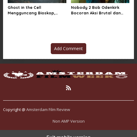
Ghost in the Cell
Nobody 2 Bob Odenkirk
Mengguncang Bioskop,
Bocoran Aksi Brutal dan
Horor Penjara Rasa
Jadwal Rilis Resmi
Sindiran Sosial
Add Comment
Copyright @
Amsterdam Film Review
Non AMP Version
mahjong ways dan cerita perubahan yang terus berkembang di