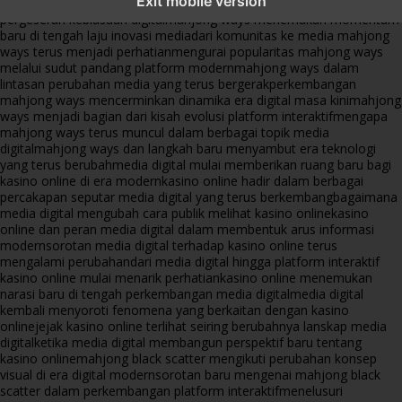
Exit mobile version
platform online
fenomena mahjong ways muncul bersama
pergeseran kebiasaan digital
mahjong ways menemukan momentum
baru di tengah laju inovasi media
dari komunitas ke media mahjong
ways terus menjadi perhatian
mengurai popularitas mahjong ways
melalui sudut pandang platform modern
mahjong ways dalam
lintasan perubahan media yang terus bergerak
perkembangan
mahjong ways mencerminkan dinamika era digital masa kini
mahjong
ways menjadi bagian dari kisah evolusi platform interaktif
mengapa
mahjong ways terus muncul dalam berbagai topik media
digital
mahjong ways dan langkah baru menyambut era teknologi
yang terus berubah
media digital mulai memberikan ruang baru bagi
kasino online di era modern
kasino online hadir dalam berbagai
percakapan seputar media digital yang terus berkembang
bagaimana
media digital mengubah cara publik melihat kasino online
kasino
online dan peran media digital dalam membentuk arus informasi
modern
sorotan media digital terhadap kasino online terus
mengalami perubahan
dari media digital hingga platform interaktif
kasino online mulai menarik perhatian
kasino online menemukan
narasi baru di tengah perkembangan media digital
media digital
kembali menyoroti fenomena yang berkaitan dengan kasino
online
jejak kasino online terlihat seiring berubahnya lanskap media
digital
ketika media digital membangun perspektif baru tentang
kasino online
mahjong black scatter mengikuti perubahan konsep
visual di era digital modern
sorotan baru mengenai mahjong black
scatter dalam perkembangan platform interaktif
menelusuri