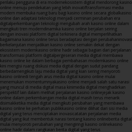
perilaku pengguna di era modern
ekosistem digital mendorong kasino
online menuju pendekatan yang lebih inovatif
transformasi media
modern membuka ruang baru bagi kasino online secara global
kasino
online dan adaptasi teknologi menjadi cerminan perubahan era
digital
perkembangan teknologi mengubah arah kasino online dalam
mengikuti tren modern
dinamika kasino online berjalan seiring
dengan inovasi platform digital terkini
era digital memperlihatkan
bagaimana kasino online terus beradaptasi dengan perubahan
inovasi
berkelanjutan menjadikan kasino online semakin dekat dengan
ekosistem modern
kasino online hadir sebagai bagian dari perjalanan
transformasi platform digital
pergeseran media digital membawa
kasino online ke dalam berbagai pembahasan modern
kasino online
kini mengisi ruang diskusi media digital dengan sudut pandang
berbeda
mengikuti laju media digital yang kian sering menyoroti
kasino online
di tengah arus media digital kasino online mulai
menemukan momentumnya
kasino online menjadi salah satu narasi
yang muncul di media digital masa kini
media digital menghadirkan
perspektif lain dalam melihat perjalanan kasino online
jejak kasino
online dalam perkembangan media digital masih terus menarik
disimak
ketika media digital mengikuti perubahan yang membawa
kasino online ke perhatian publik
kasino online dilihat dari sisi media
digital yang terus menciptakan inovasi
catatan perjalanan media
digital yang ikut membentuk narasi tentang kasino online
berita digital
mulai menyoroti perubahan yang mengiringi kasino online
kasino
online hadir dalam rangkaian berita digital yang terus