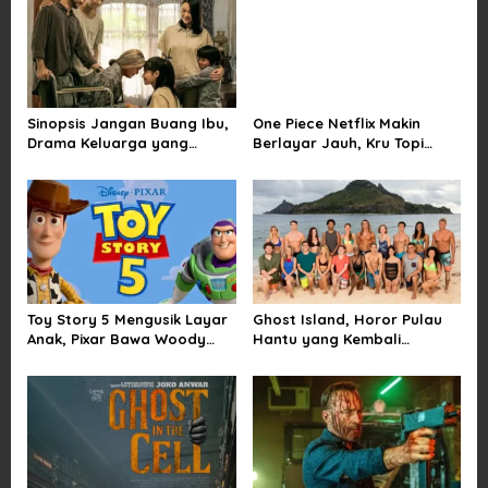
v
i
g
a
Sinopsis Jangan Buang Ibu,
One Piece Netflix Makin
t
Drama Keluarga yang
Berlayar Jauh, Kru Topi
i
Menyentuh tentang Kasih
Jerami Tak Lagi Main Aman
Sayang dan Bakti kepada
o
Orang Tua
n
Toy Story 5 Mengusik Layar
Ghost Island, Horor Pulau
Anak, Pixar Bawa Woody
Hantu yang Kembali
dan Buzz Pulang ke Bioskop
Menarik Perhatian Penonton