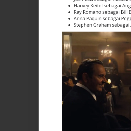
Harvey Keitel sebagai An
Ray Romano sebagai Bill 
Anna Paquin sebagai Peg
Stephen Graham sebagai 