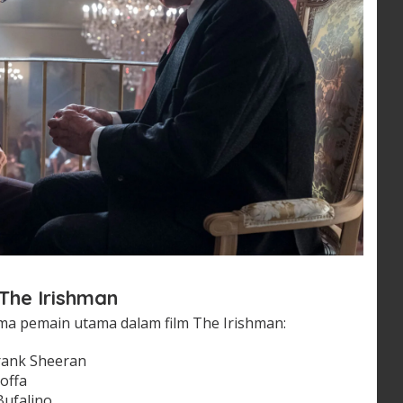
The Irishman
ma pemain utama dalam film The Irishman:
rank Sheeran
offa
Bufalino