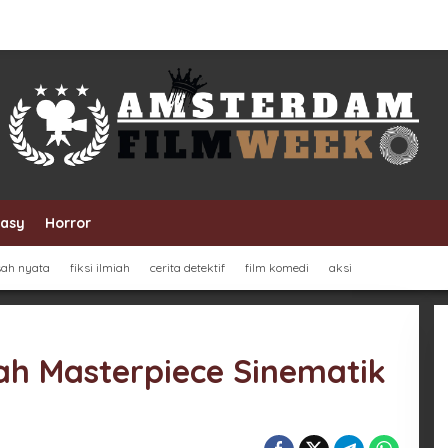
tasy
Horror
sah nyata
fiksi ilmiah
cerita detektif
film komedi
aksi
ah Masterpiece Sinematik