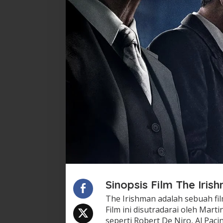
Sinopsis Film The Iris
The Irishman adalah sebuah film
Film ini disutradarai oleh Mart
seperti Robert De Niro, Al Paci