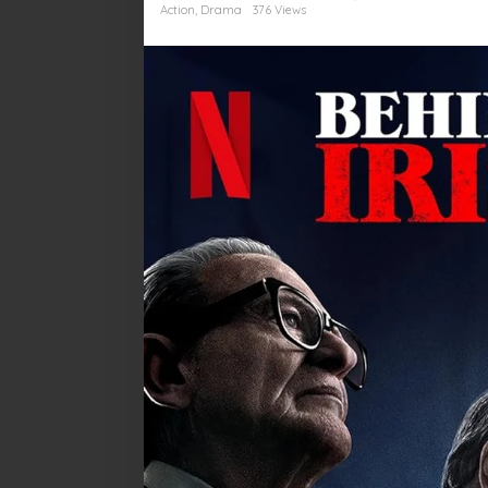
Action
,
Drama
376 Views