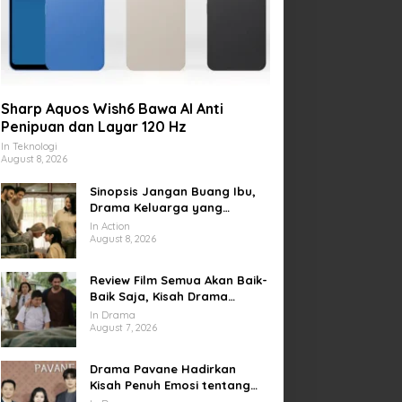
Sharp Aquos Wish6 Bawa AI Anti
Penipuan dan Layar 120 Hz
In Teknologi
August 8, 2026
Sinopsis Jangan Buang Ibu,
Drama Keluarga yang
Menyentuh tentang Kasih
In Action
Sayang dan Bakti kepada
August 8, 2026
Orang Tua
Review Film Semua Akan Baik-
Baik Saja, Kisah Drama
Keluarga yang Sarat Makna
In Drama
tentang Kehilangan dan
August 7, 2026
Harapan
Drama Pavane Hadirkan
Kisah Penuh Emosi tentang
Cinta, Penyesalan, dan