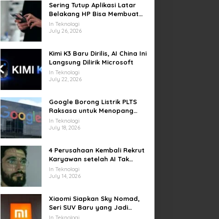
Sering Tutup Aplikasi Latar
Belakang HP Bisa Membuat
Baterai Lebih Boros
In Teknologi
July 26, 2026
Kimi K3 Baru Dirilis, AI China Ini
Langsung Dilirik Microsoft
In Teknologi
July 22, 2026
Google Borong Listrik PLTS
Raksasa untuk Menopang
Pusat Data dan AI
In Teknologi
July 18, 2026
4 Perusahaan Kembali Rekrut
Karyawan setelah AI Tak
Penuhi Harapan
In Teknologi
July 14, 2026
Xiaomi Siapkan Sky Nomad,
Seri SUV Baru yang Jadi
Sorotan Otomotif Dunia
In Teknologi