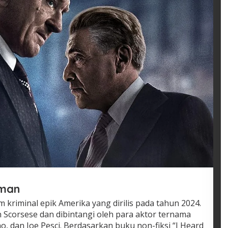
hman
 kriminal epik Amerika yang dirilis pada tahun 2024.
in Scorsese dan dibintangi oleh para aktor ternama
no, dan Joe Pesci. Berdasarkan buku non-fiksi “I Heard