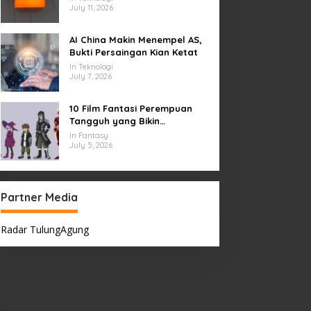
July 11, 2026
AI China Makin Menempel AS,
Bukti Persaingan Kian Ketat
In Teknologi
July 7, 2026
10 Film Fantasi Perempuan
Tangguh yang Bikin
Terinspirasi, Termasuk Damsel
In Fantasy
July 5, 2026
Partner Media
Radar TulungAgung