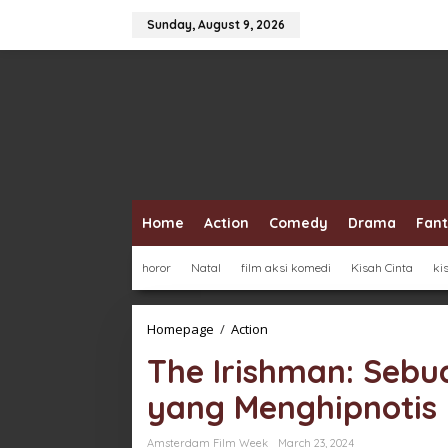
Skip
to
Sunday, August 9, 2026
content
Home
Action
Comedy
Drama
Fan
horor
Natal
film aksi komedi
Kisah Cinta
ki
The
Homepage
/
Action
Irishman:
The Irishman: Sebu
Sebuah
Masterpiece
yang Menghipnotis
Sinematik
yang
Menghipnotis
Amsterdam Film Week
March 23, 2024