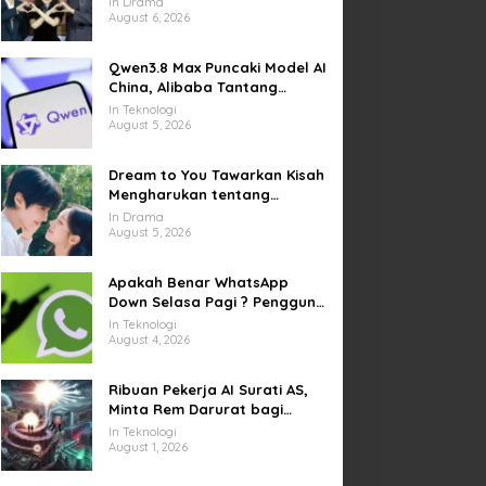
In Drama
Kesempatan Memulai Kembali
August 6, 2026
Qwen3.8 Max Puncaki Model AI
China, Alibaba Tantang
Pemain Global
In Teknologi
August 5, 2026
Dream to You Tawarkan Kisah
Mengharukan tentang
Perjuangan Meraih Mimpi
In Drama
yang Sempat Tertunda
August 5, 2026
Apakah Benar WhatsApp
Down Selasa Pagi ? Pengguna
Kesulitan Kirim Gambar dan
In Teknologi
Video di Sejumlah Wilayah
August 4, 2026
Ribuan Pekerja AI Surati AS,
Minta Rem Darurat bagi
Teknologi Canggih
In Teknologi
August 1, 2026