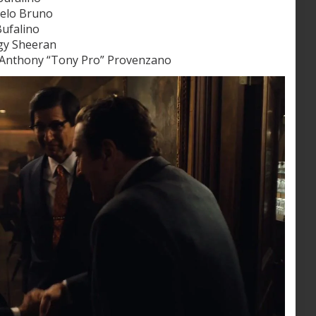
gelo Bruno
Bufalino
gy Sheeran
Anthony “Tony Pro” Provenzano