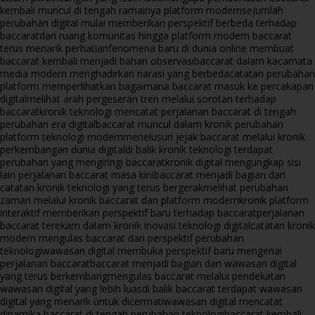
kembali muncul di tengah ramainya platform modern
sejumlah
perubahan digital mulai memberikan perspektif berbeda terhadap
baccarat
dari ruang komunitas hingga platform modern baccarat
terus menarik perhatian
fenomena baru di dunia online membuat
baccarat kembali menjadi bahan observasi
baccarat dalam kacamata
media modern menghadirkan narasi yang berbeda
catatan perubahan
platform memperlihatkan bagaimana baccarat masuk ke percakapan
digital
melihat arah pergeseran tren melalui sorotan terhadap
baccarat
kronik teknologi mencatat perjalanan baccarat di tengah
perubahan era digital
baccarat muncul dalam kronik perubahan
platform teknologi modern
menelusuri jejak baccarat melalui kronik
perkembangan dunia digital
di balik kronik teknologi terdapat
perubahan yang mengiringi baccarat
kronik digital mengungkap sisi
lain perjalanan baccarat masa kini
baccarat menjadi bagian dari
catatan kronik teknologi yang terus bergerak
melihat perubahan
zaman melalui kronik baccarat dan platform modern
kronik platform
interaktif memberikan perspektif baru terhadap baccarat
perjalanan
baccarat terekam dalam kronik inovasi teknologi digital
catatan kronik
modern mengulas baccarat dari perspektif perubahan
teknologi
wawasan digital membuka perspektif baru mengenai
perjalanan baccarat
baccarat menjadi bagian dari wawasan digital
yang terus berkembang
mengulas baccarat melalui pendekatan
wawasan digital yang lebih luas
di balik baccarat terdapat wawasan
digital yang menarik untuk dicermati
wawasan digital mencatat
dinamika baccarat di tengah perubahan teknologi
baccarat kembali