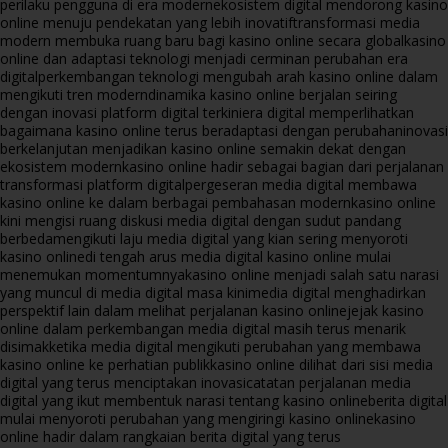
perilaku pengguna di era modern
ekosistem digital mendorong kasino
online menuju pendekatan yang lebih inovatif
transformasi media
modern membuka ruang baru bagi kasino online secara global
kasino
online dan adaptasi teknologi menjadi cerminan perubahan era
digital
perkembangan teknologi mengubah arah kasino online dalam
mengikuti tren modern
dinamika kasino online berjalan seiring
dengan inovasi platform digital terkini
era digital memperlihatkan
bagaimana kasino online terus beradaptasi dengan perubahan
inovasi
berkelanjutan menjadikan kasino online semakin dekat dengan
ekosistem modern
kasino online hadir sebagai bagian dari perjalanan
transformasi platform digital
pergeseran media digital membawa
kasino online ke dalam berbagai pembahasan modern
kasino online
kini mengisi ruang diskusi media digital dengan sudut pandang
berbeda
mengikuti laju media digital yang kian sering menyoroti
kasino online
di tengah arus media digital kasino online mulai
menemukan momentumnya
kasino online menjadi salah satu narasi
yang muncul di media digital masa kini
media digital menghadirkan
perspektif lain dalam melihat perjalanan kasino online
jejak kasino
online dalam perkembangan media digital masih terus menarik
disimak
ketika media digital mengikuti perubahan yang membawa
kasino online ke perhatian publik
kasino online dilihat dari sisi media
digital yang terus menciptakan inovasi
catatan perjalanan media
digital yang ikut membentuk narasi tentang kasino online
berita digital
mulai menyoroti perubahan yang mengiringi kasino online
kasino
online hadir dalam rangkaian berita digital yang terus