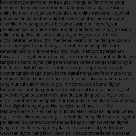
berkembang
bagaimana berita digital mengulas fenomena yang
berkaitan dengan kasino online
di balik arus berita digital kasino
online kembali menjadi perhatian
kasino online mewarnai sejumlah
pembahasan dalam berita digital modern
berita digital mencatat
dinamika baru yang muncul bersama kasino online
mengikuti
perjalanan kasino online melalui sudut pandang berita digital
kasino
online menjadi salah satu topik yang sering muncul di berita
digital
catatan berita digital mengenai kasino online dan perubahan
era teknologi
ketika berita digital memberikan perspektif baru
terhadap kasino online
berita digital mulai menyoroti perjalanan
baccarat di tengah perubahan platform modern
baccarat hadir dalam
rangkaian berita digital yang membahas perkembangan teknologi
di
balik berita digital baccarat kembali menjadi topik yang banyak
diperbincangkan
bagaimana berita digital mengulas fenomena yang
berkaitan dengan baccarat
baccarat menjadi salah satu pembahasan
yang muncul dalam berita digital modern
catatan berita digital
tentang baccarat dan perubahan lanskap platform online
mengikuti
perkembangan baccarat melalui sudut pandang berita digital
berita
digital memberikan perspektif baru terhadap dinamika baccarat
ketika
berita digital mengangkat kisah perjalanan baccarat di era
teknologi
baccarat kian sering muncul dalam berbagai laporan berita
digital masa kini
wawasan digital membuka perspektif baru mengenai
perjalanan baccarat
baccarat menjadi bagian dari wawasan digital
yang terus berkembang
mengulas baccarat melalui pendekatan
wawasan digital yang lebih luas
di balik baccarat terdapat wawasan