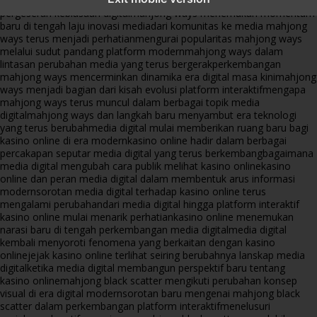
platform online
fenomena mahjong ways muncul bersama
pergeseran kebiasaan digital
mahjong ways menemukan momentum
baru di tengah laju inovasi media
dari komunitas ke media mahjong
ways terus menjadi perhatian
mengurai popularitas mahjong ways
melalui sudut pandang platform modern
mahjong ways dalam
lintasan perubahan media yang terus bergerak
perkembangan
mahjong ways mencerminkan dinamika era digital masa kini
mahjong
ways menjadi bagian dari kisah evolusi platform interaktif
mengapa
mahjong ways terus muncul dalam berbagai topik media
digital
mahjong ways dan langkah baru menyambut era teknologi
yang terus berubah
media digital mulai memberikan ruang baru bagi
kasino online di era modern
kasino online hadir dalam berbagai
percakapan seputar media digital yang terus berkembang
bagaimana
media digital mengubah cara publik melihat kasino online
kasino
online dan peran media digital dalam membentuk arus informasi
modern
sorotan media digital terhadap kasino online terus
mengalami perubahan
dari media digital hingga platform interaktif
kasino online mulai menarik perhatian
kasino online menemukan
narasi baru di tengah perkembangan media digital
media digital
kembali menyoroti fenomena yang berkaitan dengan kasino
online
jejak kasino online terlihat seiring berubahnya lanskap media
digital
ketika media digital membangun perspektif baru tentang
kasino online
mahjong black scatter mengikuti perubahan konsep
visual di era digital modern
sorotan baru mengenai mahjong black
scatter dalam perkembangan platform interaktif
menelusuri