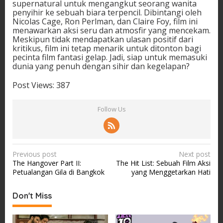
supernatural untuk mengangkut seorang wanita
penyihir ke sebuah biara terpencil. Dibintangi oleh
Nicolas Cage, Ron Perlman, dan Claire Foy, film ini
menawarkan aksi seru dan atmosfir yang mencekam.
Meskipun tidak mendapatkan ulasan positif dari
kritikus, film ini tetap menarik untuk ditonton bagi
pecinta film fantasi gelap. Jadi, siap untuk memasuki
dunia yang penuh dengan sihir dan kegelapan?
Post Views:
387
Follow Us
P
Previous post
Next post
The Hangover Part II:
The Hit List: Sebuah Film Aksi
o
Petualangan Gila di Bangkok
yang Menggetarkan Hati
s
t
Don't Miss
n