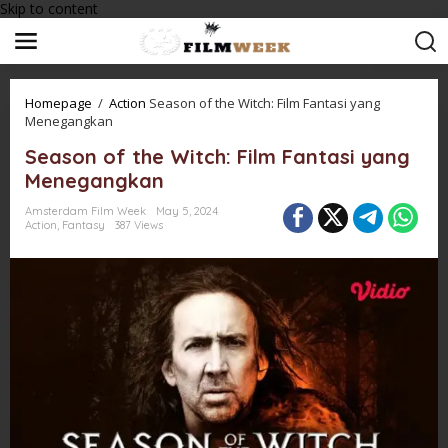
Skip to content
Homepage
/
Action
Season of the Witch: Film Fantasi yang
Menegangkan
Season of the Witch: Film Fantasi yang
Menegangkan
Amsterdam Film Week
May 5, 2024
Action
,
Fantasy
387 Views