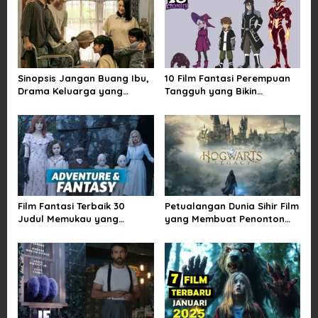
a
v
i
g
a
Sinopsis Jangan Buang Ibu,
10 Film Fantasi Perempuan
Drama Keluarga yang
Tangguh yang Bikin
t
Menyentuh tentang Kasih
Terinspirasi, Termasuk
i
Sayang dan Bakti kepada
Damsel
Orang Tua
o
n
Film Fantasi Terbaik 30
Petualangan Dunia Sihir Film
Judul Memukau yang
yang Membuat Penonton
Mengubah Imajinasi
Terpukau Selamanya