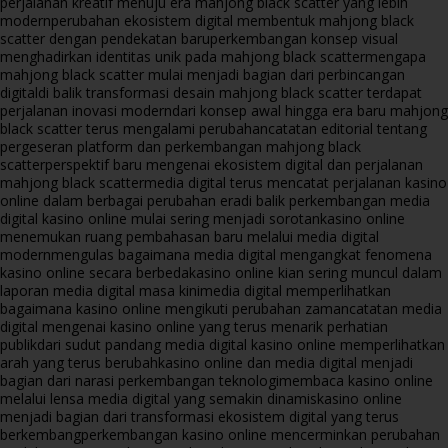
perjalanan kreatif menuju era mahjong black scatter yang lebih
modern
perubahan ekosistem digital membentuk mahjong black
scatter dengan pendekatan baru
perkembangan konsep visual
menghadirkan identitas unik pada mahjong black scatter
mengapa
mahjong black scatter mulai menjadi bagian dari perbincangan
digital
di balik transformasi desain mahjong black scatter terdapat
perjalanan inovasi modern
dari konsep awal hingga era baru mahjong
black scatter terus mengalami perubahan
catatan editorial tentang
pergeseran platform dan perkembangan mahjong black
scatter
perspektif baru mengenai ekosistem digital dan perjalanan
mahjong black scatter
media digital terus mencatat perjalanan kasino
online dalam berbagai perubahan era
di balik perkembangan media
digital kasino online mulai sering menjadi sorotan
kasino online
menemukan ruang pembahasan baru melalui media digital
modern
mengulas bagaimana media digital mengangkat fenomena
kasino online secara berbeda
kasino online kian sering muncul dalam
laporan media digital masa kini
media digital memperlihatkan
bagaimana kasino online mengikuti perubahan zaman
catatan media
digital mengenai kasino online yang terus menarik perhatian
publik
dari sudut pandang media digital kasino online memperlihatkan
arah yang terus berubah
kasino online dan media digital menjadi
bagian dari narasi perkembangan teknologi
membaca kasino online
melalui lensa media digital yang semakin dinamis
kasino online
menjadi bagian dari transformasi ekosistem digital yang terus
berkembang
perkembangan kasino online mencerminkan perubahan