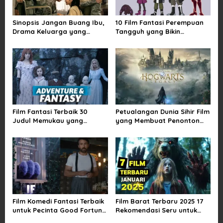
g
a
Sinopsis Jangan Buang Ibu,
10 Film Fantasi Perempuan
t
Drama Keluarga yang
Tangguh yang Bikin
i
Menyentuh tentang Kasih
Terinspirasi, Termasuk
Sayang dan Bakti kepada
Damsel
o
Orang Tua
n
Film Fantasi Terbaik 30
Petualangan Dunia Sihir Film
Judul Memukau yang
yang Membuat Penonton
Mengubah Imajinasi
Terpukau Selamanya
Film Komedi Fantasi Terbaik
Film Barat Terbaru 2025 17
untuk Pecinta Good Fortune
Rekomendasi Seru untuk
yang Wajib
Semua Selera