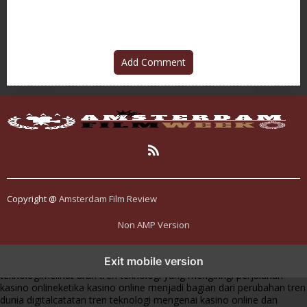
Add Comment
Copyright @
Amsterdam Film Review
Non AMP Version
tren teknologi membawa kasino online ke dalam perbincangan baru
Exit mobile version
di era modern
kasino online muncul seiring pergeseran tren platform
teknologi
melihat arah tren teknologi yang mengiringi perjalanan
kasino online
ketika kasino online menjadi bagian dari perubahan tren
dunia digital
catatan tren teknologi mengenai kasino online dan