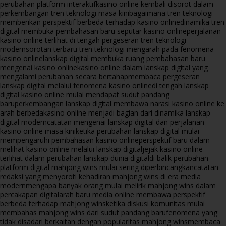
perubahan platform interaktif
kasino online kembali disorot dalam
perkembangan tren teknologi masa kini
bagaimana tren teknologi
memberikan perspektif berbeda terhadap kasino online
dinamika tren
digital membuka pembahasan baru seputar kasino online
perjalanan
kasino online terlihat di tengah pergeseran tren teknologi
modern
sorotan terbaru tren teknologi mengarah pada fenomena
kasino online
lanskap digital membuka ruang pembahasan baru
mengenai kasino online
kasino online dalam lanskap digital yang
mengalami perubahan secara bertahap
membaca pergeseran
lanskap digital melalui fenomena kasino online
di tengah lanskap
digital kasino online mulai mendapat sudut pandang
baru
perkembangan lanskap digital membawa narasi kasino online ke
arah berbeda
kasino online menjadi bagian dari dinamika lanskap
digital modern
catatan mengenai lanskap digital dan perjalanan
kasino online masa kini
ketika perubahan lanskap digital mulai
mempengaruhi pembahasan kasino online
perspektif baru dalam
melihat kasino online melalui lanskap digital
jejak kasino online
terlihat dalam perubahan lanskap dunia digital
di balik perubahan
platform digital mahjong wins mulai sering diperbincangkan
catatan
redaksi yang menyoroti kehadiran mahjong wins di era media
modern
mengapa banyak orang mulai melirik mahjong wins dalam
percakapan digital
arah baru media online membawa perspektif
berbeda terhadap mahjong wins
ketika diskusi komunitas mulai
membahas mahjong wins dari sudut pandang baru
fenomena yang
tidak disadari berkaitan dengan popularitas mahjong wins
membaca