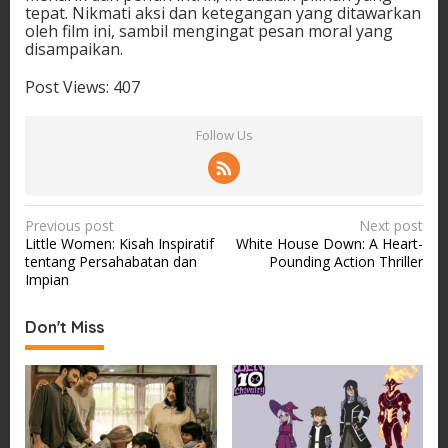
tepat. Nikmati aksi dan ketegangan yang ditawarkan
oleh film ini, sambil mengingat pesan moral yang
disampaikan.
Post Views:
407
Follow Us
P
Previous post
Next post
Little Women: Kisah Inspiratif
White House Down: A Heart-
o
tentang Persahabatan dan
Pounding Action Thriller
s
Impian
t
Don't Miss
n
a
v
i