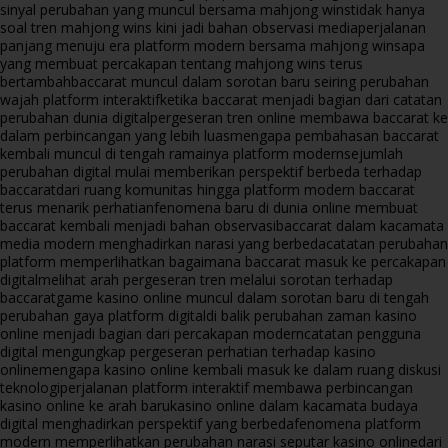
sinyal perubahan yang muncul bersama mahjong wins
tidak hanya
soal tren mahjong wins kini jadi bahan observasi media
perjalanan
panjang menuju era platform modern bersama mahjong wins
apa
yang membuat percakapan tentang mahjong wins terus
bertambah
baccarat muncul dalam sorotan baru seiring perubahan
wajah platform interaktif
ketika baccarat menjadi bagian dari catatan
perubahan dunia digital
pergeseran tren online membawa baccarat ke
dalam perbincangan yang lebih luas
mengapa pembahasan baccarat
kembali muncul di tengah ramainya platform modern
sejumlah
perubahan digital mulai memberikan perspektif berbeda terhadap
baccarat
dari ruang komunitas hingga platform modern baccarat
terus menarik perhatian
fenomena baru di dunia online membuat
baccarat kembali menjadi bahan observasi
baccarat dalam kacamata
media modern menghadirkan narasi yang berbeda
catatan perubahan
platform memperlihatkan bagaimana baccarat masuk ke percakapan
digital
melihat arah pergeseran tren melalui sorotan terhadap
baccarat
game kasino online muncul dalam sorotan baru di tengah
perubahan gaya platform digital
di balik perubahan zaman kasino
online menjadi bagian dari percakapan modern
catatan pengguna
digital mengungkap pergeseran perhatian terhadap kasino
online
mengapa kasino online kembali masuk ke dalam ruang diskusi
teknologi
perjalanan platform interaktif membawa perbincangan
kasino online ke arah baru
kasino online dalam kacamata budaya
digital menghadirkan perspektif yang berbeda
fenomena platform
modern memperlihatkan perubahan narasi seputar kasino online
dari