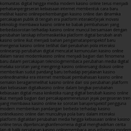
komunitas digital hingga media modern kasino online terus menjadi
perhatian
pergeseran kebiasaan internet membentuk cara baru
melihat kasino online
perkembangan kasino online dan dinamika
percakapan publik di tengah era platform interaktif
jejak inovasi
teknologi membawa kasino online ke babak pembahasan yang
berbeda
sorotan terhadap kasino online muncul bersamaan dengan
perubahan lanskap informasi
ketika platform digital berubah arah
kasino online ikut menjadi bahan pengamatan
perspektif baru
mengenai kasino online terlihat dari perubahan pola interaksi
online
arsip perubahan digital mencatat kemunculan kasino online
dalam narasi modern
kasino online menjadi bagian dari fenomena
baru dalam percakapan teknologi
membaca perubahan media digital
melalui sorotan yang mengiringi kasino online
ruang diskusi online
memberikan sudut pandang baru terhadap perjalanan kasino
online
dinamika era internet membuat pembahasan kasino online
semakin beragam
melihat kasino online dari sisi perubahan platform
dan kebiasaan digital
kasino online dalam bingkai perubahan
kebiasaan digital masa kini
ketika ruang digital berubah kasino online
ikut menjadi bagian dari percakapan
menelusuri jejak pergeseran tren
yang membawa kasino online ke sorotan baru
perspektif pengguna
modern memberikan pandangan berbeda terhadap kasino
online
kasino online dan munculnya pola baru dalam interaksi
platform digital
dari perubahan media hingga kebiasaan online kasino
online terus diperbincangkan
fenomena digital menghadirkan cerita
lain di balik perjalanan kasino online
membaca arus informasi modern