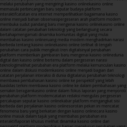
melalui perubahan yang mengiringi kasino online
kasino online
memasuki perbincangan baru seputar budaya platform
interaktif
catatan era internet memperlihatkan bagaimana kasino
online menjadi bahan observasi
pergeseran arah platform modern
membuka sudut pandang baru mengenai kasino online
kasino online
dalam catatan perubahan teknologi yang berlangsung secara
bertahap
mengamati dinamika komunitas digital yang mulai
membahas kasino online
ruang media modern menghadirkan narasi
berbeda tentang kasino online
kasino online terlihat di tengah
perubahan cara publik mengikuti tren digital
sinyal perubahan
platform memberikan gambaran baru mengenai kasino online
dunia
digital dan kasino online bertemu dalam pergeseran narasi
teknologi
melihat perubahan era platform melalui kemunculan kasino
online dalam diskusi modern
kasino online menjadi bagian dari
catatan perjalanan interaksi di dunia digital
arus perubahan teknologi
membawa pembahasan kasino online ke perspektif yang lebih
luas
kilas terkini membawa kasino online ke dalam pembahasan yang
semakin beragam
kasino online dalam fokus laporan yang menyoroti
perubahan platform modern
catatan redaksi mengulas pergeseran
percakapan seputar kasino online
kabar platform mengangkat sisi
berbeda dari perjalanan kasino online
sorotan pekan ini mencatat
fenomena baru yang berkaitan dengan kasino online
cara kasino
online masuk dalam tajuk yang membahas perubahan era
interaktif
laporan khusus melihat dinamika kasino online dari
perspektif platform modern
fokus harian menelusuri perubahan yang