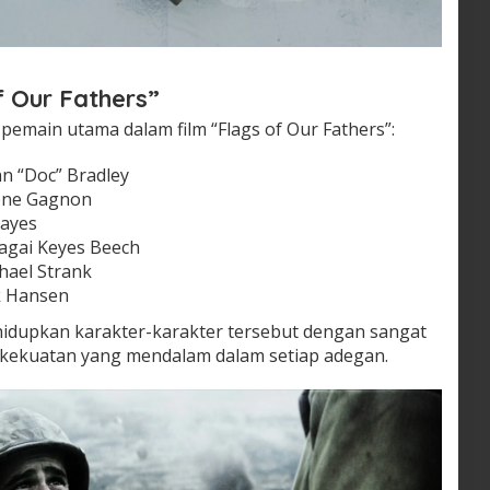
 Our Fathers”
emain utama dalam film “Flags of Our Fathers”:
hn “Doc” Bradley
Rene Gagnon
Hayes
agai Keyes Beech
hael Strank
k Hansen
hidupkan karakter-karakter tersebut dengan sangat
 kekuatan yang mendalam dalam setiap adegan.