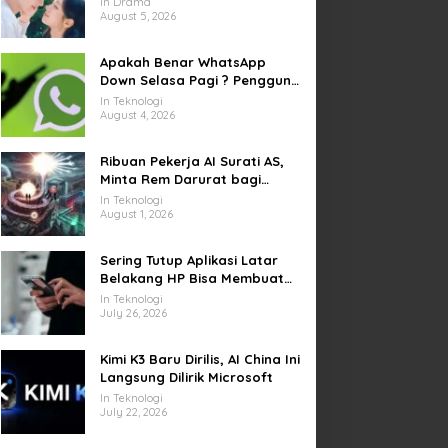
In Drama
yang Sempat Tertunda
August 5, 2026
Apakah Benar WhatsApp
Down Selasa Pagi ? Pengguna
Kesulitan Kirim Gambar dan
In Teknologi
Video di Sejumlah Wilayah
August 4, 2026
Ribuan Pekerja AI Surati AS,
Minta Rem Darurat bagi
Teknologi Canggih
In Teknologi
August 1, 2026
Sering Tutup Aplikasi Latar
Belakang HP Bisa Membuat
Baterai Lebih Boros
In Teknologi
July 26, 2026
Kimi K3 Baru Dirilis, AI China Ini
Langsung Dilirik Microsoft
In Teknologi
July 22, 2026