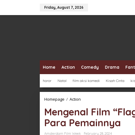
Skip
to
Friday, August 7, 2026
content
Home
Action
Comedy
Drama
Fan
horor
Natal
film aksi komedi
Kisah Cinta
ki
Mengenal
Homepage
/
Action
Film
Mengenal Film “Fla
"Flags
of
Para Pemainnya
Our
Fathers"
dan
Amsterdam Film Week
February 28, 2024