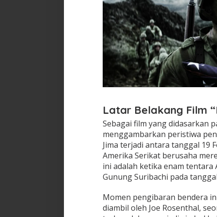
Latar Belakang Film “
Sebagai film yang didasarkan pa
menggambarkan peristiwa pent
Jima terjadi antara tanggal 19
Amerika Serikat berusaha mere
ini adalah ketika enam tentar
Gunung Suribachi pada tanggal
Momen pengibaran bendera ini
diambil oleh Joe Rosenthal, se