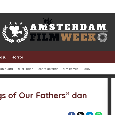
tasy
Horror
sah nyata
fiksi ilmiah
cerita detektif
film komedi
aksi
gs of Our Fathers” dan