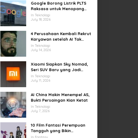
Google Borong Listrik PLTS
Raksasa untuk Menopang
Pusat Data dan AI
In Teknologi
July 18, 2026
4 Perusahaan Kembali Rekrut
Karyawan setelah AI Tak
Penuhi Harapan
In Teknologi
July 14, 2026
Xiaomi Siapkan Sky Nomad,
Seri SUV Baru yang Jadi
Sorotan Otomotif Dunia
In Teknologi
July 11, 2026
AI China Makin Menempel AS,
Bukti Persaingan Kian Ketat
In Teknologi
July 7, 2026
10 Film Fantasi Perempuan
Tangguh yang Bikin
Terinspirasi, Termasuk Damsel
In Fantasy