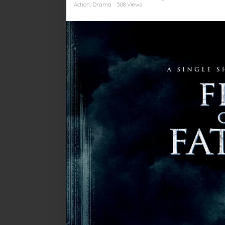
Para
Action
,
Drama
508 Views
Pemainnya