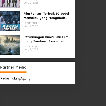
July 5, 2026
Film Fantasi Terbaik 30 Judul
Memukau yang Mengubah
Imajinasi
In Fantasy
July 4, 2026
Petualangan Dunia Sihir Film
yang Membuat Penonton
Terpukau Selamanya
In Fantasy
July 3, 2026
Partner Media
Radar TulungAgung