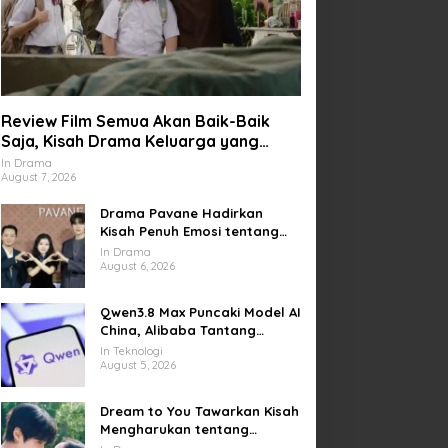
Review Film Semua Akan Baik-Baik
Saja, Kisah Drama Keluarga yang
Sarat Makna tentang Kehilangan dan
In Drama
August 7, 2026
Harapan
Drama Pavane Hadirkan
Kisah Penuh Emosi tentang
Cinta, Penyesalan, dan
In Drama
Kesempatan Memulai Kembali
August 6, 2026
Qwen3.8 Max Puncaki Model AI
China, Alibaba Tantang
Pemain Global
In Teknologi
August 5, 2026
Dream to You Tawarkan Kisah
Mengharukan tentang
Perjuangan Meraih Mimpi