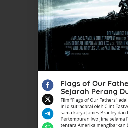
Flags of Our Fath
Sejarah Perang Du
Film “Flags of Our Fathers” ada
ini disutradarai oleh Clint Ea
sama karya James Bradley dan 
Pertempuran Iwo Jima selama 
tentara Amerika mengibarkan b