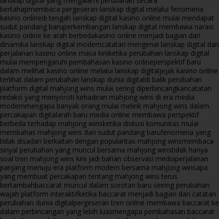
lanskap digital yang mengalami perubahan secara
bertahap
membaca pergeseran lanskap digital melalui fenomena
kasino online
di tengah lanskap digital kasino online mulai mendapat
sudut pandang baru
perkembangan lanskap digital membawa narasi
kasino online ke arah berbeda
kasino online menjadi bagian dari
dinamika lanskap digital modern
catatan mengenai lanskap digital dan
perjalanan kasino online masa kini
ketika perubahan lanskap digital
mulai mempengaruhi pembahasan kasino online
perspektif baru
dalam melihat kasino online melalui lanskap digital
jejak kasino online
terlihat dalam perubahan lanskap dunia digital
di balik perubahan
platform digital mahjong wins mulai sering diperbincangkan
catatan
redaksi yang menyoroti kehadiran mahjong wins di era media
modern
mengapa banyak orang mulai melirik mahjong wins dalam
percakapan digital
arah baru media online membawa perspektif
berbeda terhadap mahjong wins
ketika diskusi komunitas mulai
membahas mahjong wins dari sudut pandang baru
fenomena yang
tidak disadari berkaitan dengan popularitas mahjong wins
membaca
sinyal perubahan yang muncul bersama mahjong wins
tidak hanya
soal tren mahjong wins kini jadi bahan observasi media
perjalanan
panjang menuju era platform modern bersama mahjong wins
apa
yang membuat percakapan tentang mahjong wins terus
bertambah
baccarat muncul dalam sorotan baru seiring perubahan
wajah platform interaktif
ketika baccarat menjadi bagian dari catatan
perubahan dunia digital
pergeseran tren online membawa baccarat ke
dalam perbincangan yang lebih luas
mengapa pembahasan baccarat