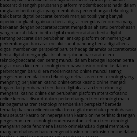
baccarat di tengah perubahan platform modern
baccarat hadir dalam
rangkaian berita digital yang membahas perkembangan teknologi
di
balik berita digital baccarat kembali menjadi topik yang banyak
diperbincangkan
bagaimana berita digital mengulas fenomena yang
berkaitan dengan baccarat
baccarat menjadi salah satu pembahasan
yang muncul dalam berita digital modern
catatan berita digital
tentang baccarat dan perubahan lanskap platform online
mengikuti
perkembangan baccarat melalui sudut pandang berita digital
berita
digital memberikan perspektif baru terhadap dinamika baccarat
ketika
berita digital mengangkat kisah perjalanan baccarat di era
teknologi
baccarat kian sering muncul dalam berbagai laporan berita
digital masa kini
tren teknologi membawa kasino online ke dalam
perbincangan baru di era modern
kasino online muncul seiring
pergeseran tren platform teknologi
melihat arah tren teknologi yang
mengiringi perjalanan kasino online
ketika kasino online menjadi
bagian dari perubahan tren dunia digital
catatan tren teknologi
mengenai kasino online dan perubahan platform interaktif
kasino
online kembali disorot dalam perkembangan tren teknologi masa
kini
bagaimana tren teknologi memberikan perspektif berbeda
terhadap kasino online
dinamika tren digital membuka pembahasan
baru seputar kasino online
perjalanan kasino online terlihat di tengah
pergeseran tren teknologi modern
sorotan terbaru tren teknologi
mengarah pada fenomena kasino online
lanskap digital membuka
ruang pembahasan baru mengenai kasino online
kasino online dalam