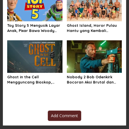
n
Toy Story 5 Mengusik Layar
Ghost Island, Horor Pulau
Anak, Pixar Bawa Woody
Hantu yang Kembali
dan Buzz Pulang ke Bioskop
Menarik Perhatian Penonton
Ghost in the Cell
Nobody 2 Bob Odenkirk
Mengguncang Bioskop,
Bocoran Aksi Brutal dan
Horor Penjara Rasa
Jadwal Rilis Resmi
Sindiran Sosial
Add Comment