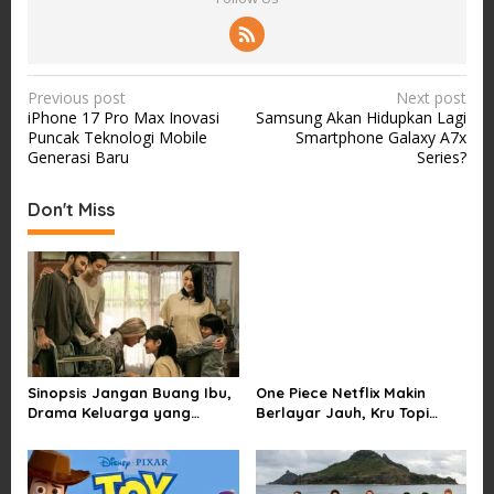
P
Previous post
Next post
iPhone 17 Pro Max Inovasi
Samsung Akan Hidupkan Lagi
o
Puncak Teknologi Mobile
Smartphone Galaxy A7x
s
Generasi Baru
Series?
t
Don't Miss
n
a
v
i
g
a
Sinopsis Jangan Buang Ibu,
One Piece Netflix Makin
t
Drama Keluarga yang
Berlayar Jauh, Kru Topi
i
Menyentuh tentang Kasih
Jerami Tak Lagi Main Aman
Sayang dan Bakti kepada
o
Orang Tua