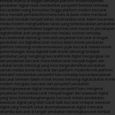
kembali muncul di tengah ramainya platform modern
sejumlah
perubahan digital mulai memberikan perspektif berbeda terhadap
baccarat
dari ruang komunitas hingga platform modern baccarat
terus menarik perhatian
fenomena baru di dunia online membuat
baccarat kembali menjadi bahan observasi
baccarat dalam kacamata
media modern menghadirkan narasi yang berbeda
catatan perubahan
platform memperlihatkan bagaimana baccarat masuk ke percakapan
digital
melihat arah pergeseran tren melalui sorotan terhadap
baccarat
kronik teknologi mencatat perjalanan baccarat di tengah
perubahan era digital
baccarat muncul dalam kronik perubahan
platform teknologi modern
menelusuri jejak baccarat melalui kronik
perkembangan dunia digital
di balik kronik teknologi terdapat
perubahan yang mengiringi baccarat
kronik digital mengungkap sisi
lain perjalanan baccarat masa kini
baccarat menjadi bagian dari
catatan kronik teknologi yang terus bergerak
melihat perubahan
zaman melalui kronik baccarat dan platform modern
kronik platform
interaktif memberikan perspektif baru terhadap baccarat
perjalanan
baccarat terekam dalam kronik inovasi teknologi digital
catatan kronik
modern mengulas baccarat dari perspektif perubahan
teknologi
wawasan digital membuka perspektif baru mengenai
perjalanan baccarat
baccarat menjadi bagian dari wawasan digital
yang terus berkembang
mengulas baccarat melalui pendekatan
wawasan digital yang lebih luas
di balik baccarat terdapat wawasan
digital yang menarik untuk dicermati
wawasan digital mencatat
dinamika baccarat di tengah perubahan teknologi
baccarat kembali