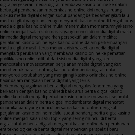
digital
pergeseran media digital membawa kasino online ke dalam
berbagai pembahasan modern
kasino online kini mengisi ruang
diskusi media digital dengan sudut pandang berbeda
mengikuti laju
media digital yang kian sering menyoroti kasino online
di tengah arus
media digital kasino online mulai menemukan momentumnya
kasino
online menjadi salah satu narasi yang muncul di media digital masa
kini
media digital menghadirkan perspektif lain dalam melihat
perjalanan kasino online
jejak kasino online dalam perkembangan
media digital masih terus menarik disimak
ketika media digital
mengikuti perubahan yang membawa kasino online ke perhatian
publik
kasino online dilihat dari sisi media digital yang terus
menciptakan inovasi
catatan perjalanan media digital yang ikut
membentuk narasi tentang kasino online
berita digital mulai
menyoroti perubahan yang mengiringi kasino online
kasino online
hadir dalam rangkaian berita digital yang terus
berkembang
bagaimana berita digital mengulas fenomena yang
berkaitan dengan kasino online
di balik arus berita digital kasino
online kembali menjadi perhatian
kasino online mewarnai sejumlah
pembahasan dalam berita digital modern
berita digital mencatat
dinamika baru yang muncul bersama kasino online
mengikuti
perjalanan kasino online melalui sudut pandang berita digital
kasino
online menjadi salah satu topik yang sering muncul di berita
digital
catatan berita digital mengenai kasino online dan perubahan
era teknologi
ketika berita digital memberikan perspektif baru
terhadap kasino online
berita digital mulai menyoroti perjalanan