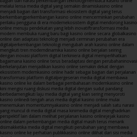
bagian dari narasi perkembangan teknologi
membaca kasino online
melalui lensa media digital yang semakin dinamis
kasino online
menjadi bagian dari transformasi ekosistem digital yang terus
berkembang
perkembangan kasino online mencerminkan perubahan
perilaku pengguna di era modern
ekosistem digital mendorong kasino
online menuju pendekatan yang lebih inovatif
transformasi media
modern membuka ruang baru bagi kasino online secara global
kasino
online dan adaptasi teknologi menjadi cerminan perubahan era
digital
perkembangan teknologi mengubah arah kasino online dalam
mengikuti tren modern
dinamika kasino online berjalan seiring
dengan inovasi platform digital terkini
era digital memperlihatkan
bagaimana kasino online terus beradaptasi dengan perubahan
inovasi
berkelanjutan menjadikan kasino online semakin dekat dengan
ekosistem modern
kasino online hadir sebagai bagian dari perjalanan
transformasi platform digital
pergeseran media digital membawa
kasino online ke dalam berbagai pembahasan modern
kasino online
kini mengisi ruang diskusi media digital dengan sudut pandang
berbeda
mengikuti laju media digital yang kian sering menyoroti
kasino online
di tengah arus media digital kasino online mulai
menemukan momentumnya
kasino online menjadi salah satu narasi
yang muncul di media digital masa kini
media digital menghadirkan
perspektif lain dalam melihat perjalanan kasino online
jejak kasino
online dalam perkembangan media digital masih terus menarik
disimak
ketika media digital mengikuti perubahan yang membawa
kasino online ke perhatian publik
kasino online dilihat dari sisi media