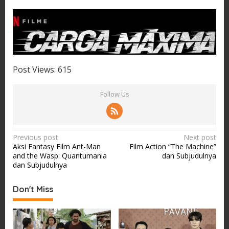
Post Views:
615
Follow Us
P
Previous post
Next post
Aksi Fantasy Film Ant-Man
Film Action “The Machine”
o
and the Wasp: Quantumania
dan Subjudulnya
s
dan Subjudulnya
t
Don't Miss
n
a
v