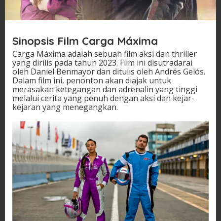
x
i
m
a
Sinopsis Film Carga Máxima
d
a
Carga Máxima adalah sebuah film aksi dan thriller
n
yang dirilis pada tahun 2023. Film ini disutradarai
K
oleh Daniel Benmayor dan ditulis oleh Andrés Gelós.
e
Dalam film ini, penonton akan diajak untuk
s
merasakan ketegangan dan adrenalin yang tinggi
i
melalui cerita yang penuh dengan aksi dan kejar-
m
kejaran yang menegangkan.
p
u
l
a
n
n
y
a
d
i
2
0
2