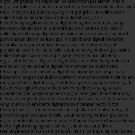
digital yang terus menciptakan inovasi
catatan perjalanan media
digital yang ikut membentuk narasi tentang kasino online
berita digital
mulai menyoroti perubahan yang mengiringi kasino online
kasino
online hadir dalam rangkaian berita digital yang terus
berkembang
bagaimana berita digital mengulas fenomena yang
berkaitan dengan kasino online
di balik arus berita digital kasino
online kembali menjadi perhatian
kasino online mewarnai sejumlah
pembahasan dalam berita digital modern
berita digital mencatat
dinamika baru yang muncul bersama kasino online
mengikuti
perjalanan kasino online melalui sudut pandang berita digital
kasino
online menjadi salah satu topik yang sering muncul di berita
digital
catatan berita digital mengenai kasino online dan perubahan
era teknologi
ketika berita digital memberikan perspektif baru
terhadap kasino online
berita digital mulai menyoroti perjalanan
baccarat di tengah perubahan platform modern
baccarat hadir dalam
rangkaian berita digital yang membahas perkembangan teknologi
di
balik berita digital baccarat kembali menjadi topik yang banyak
diperbincangkan
bagaimana berita digital mengulas fenomena yang
berkaitan dengan baccarat
baccarat menjadi salah satu pembahasan
yang muncul dalam berita digital modern
catatan berita digital
tentang baccarat dan perubahan lanskap platform online
mengikuti
perkembangan baccarat melalui sudut pandang berita digital
berita
digital memberikan perspektif baru terhadap dinamika baccarat
ketika
berita digital mengangkat kisah perjalanan baccarat di era
teknologi
baccarat kian sering muncul dalam berbagai laporan berita