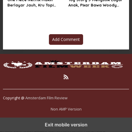
Berlayar Jauh, Kru Topi
Anak, Pixar Bawa Woody
Jerami Tak Lagi Main Aman
dan Buzz Pulang ke Bioskop
Add Comment
Copyright @
Amsterdam Film Review
Non AMP Version
transformasi digital pragmatic play menjadi inspirasi baru dalam
Exit mobile version
menghadirkan inovasi berkualitas
ai digital menjadi kunci analisis data
pgsoft yang lebih adaptif dan berkinerja tinggi
arah baru