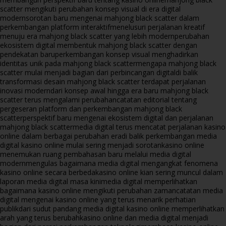
scatter mengikuti perubahan konsep visual di era digital
modern
sorotan baru mengenai mahjong black scatter dalam
perkembangan platform interaktif
menelusuri perjalanan kreatif
menuju era mahjong black scatter yang lebih modern
perubahan
ekosistem digital membentuk mahjong black scatter dengan
pendekatan baru
perkembangan konsep visual menghadirkan
identitas unik pada mahjong black scatter
mengapa mahjong black
scatter mulai menjadi bagian dari perbincangan digital
di balik
transformasi desain mahjong black scatter terdapat perjalanan
inovasi modern
dari konsep awal hingga era baru mahjong black
scatter terus mengalami perubahan
catatan editorial tentang
pergeseran platform dan perkembangan mahjong black
scatter
perspektif baru mengenai ekosistem digital dan perjalanan
mahjong black scatter
media digital terus mencatat perjalanan kasino
online dalam berbagai perubahan era
di balik perkembangan media
digital kasino online mulai sering menjadi sorotan
kasino online
menemukan ruang pembahasan baru melalui media digital
modern
mengulas bagaimana media digital mengangkat fenomena
kasino online secara berbeda
kasino online kian sering muncul dalam
laporan media digital masa kini
media digital memperlihatkan
bagaimana kasino online mengikuti perubahan zaman
catatan media
digital mengenai kasino online yang terus menarik perhatian
publik
dari sudut pandang media digital kasino online memperlihatkan
arah yang terus berubah
kasino online dan media digital menjadi