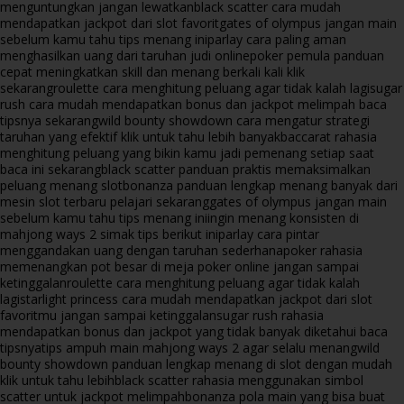
menguntungkan jangan lewatkan
black scatter cara mudah
mendapatkan jackpot dari slot favorit
gates of olympus jangan main
sebelum kamu tahu tips menang ini
parlay cara paling aman
menghasilkan uang dari taruhan judi online
poker pemula panduan
cepat meningkatkan skill dan menang berkali kali klik
sekarang
roulette cara menghitung peluang agar tidak kalah lagi
sugar
rush cara mudah mendapatkan bonus dan jackpot melimpah baca
tipsnya sekarang
wild bounty showdown cara mengatur strategi
taruhan yang efektif klik untuk tahu lebih banyak
baccarat rahasia
menghitung peluang yang bikin kamu jadi pemenang setiap saat
baca ini sekarang
black scatter panduan praktis memaksimalkan
peluang menang slot
bonanza panduan lengkap menang banyak dari
mesin slot terbaru pelajari sekarang
gates of olympus jangan main
sebelum kamu tahu tips menang ini
ingin menang konsisten di
mahjong ways 2 simak tips berikut ini
parlay cara pintar
menggandakan uang dengan taruhan sederhana
poker rahasia
memenangkan pot besar di meja poker online jangan sampai
ketinggalan
roulette cara menghitung peluang agar tidak kalah
lagi
starlight princess cara mudah mendapatkan jackpot dari slot
favoritmu jangan sampai ketinggalan
sugar rush rahasia
mendapatkan bonus dan jackpot yang tidak banyak diketahui baca
tipsnya
tips ampuh main mahjong ways 2 agar selalu menang
wild
bounty showdown panduan lengkap menang di slot dengan mudah
klik untuk tahu lebih
black scatter rahasia menggunakan simbol
scatter untuk jackpot melimpah
bonanza pola main yang bisa buat