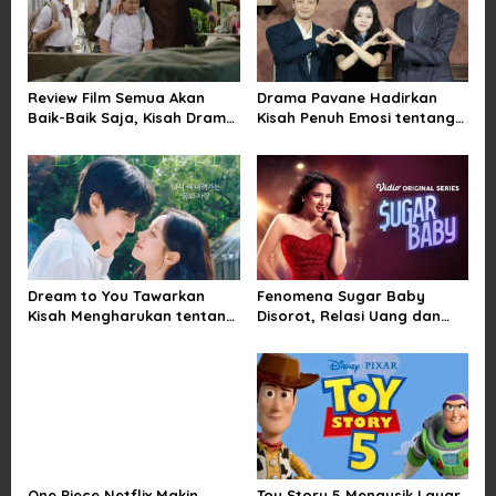
i
g
a
Review Film Semua Akan
Drama Pavane Hadirkan
t
Baik-Baik Saja, Kisah Drama
Kisah Penuh Emosi tentang
Keluarga yang Sarat Makna
Cinta, Penyesalan, dan
i
tentang Kehilangan dan
Kesempatan Memulai
o
Harapan
Kembali
n
Dream to You Tawarkan
Fenomena Sugar Baby
Kisah Mengharukan tentang
Disorot, Relasi Uang dan
Perjuangan Meraih Mimpi
Kuasa di Balik Kemewahan
yang Sempat Tertunda
One Piece Netflix Makin
Toy Story 5 Mengusik Layar