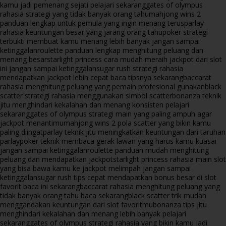
kamu jadi pemenang sejati pelajari sekarang
gates of olympus
rahasia strategi yang tidak banyak orang tahu
mahjong wins 2
panduan lengkap untuk pemula yang ingin menang terus
parlay
rahasia keuntungan besar yang jarang orang tahu
poker strategi
terbukti membuat kamu menang lebih banyak jangan sampai
ketinggalan
roulette panduan lengkap menghitung peluang dan
menang besar
starlight princess cara mudah meraih jackpot dari slot
ini jangan sampai ketinggalan
sugar rush strategi rahasia
mendapatkan jackpot lebih cepat baca tipsnya sekarang
baccarat
rahasia menghitung peluang yang pemain profesional gunakan
black
scatter strategi rahasia menggunakan simbol scatter
bonanza teknik
jitu menghindari kekalahan dan menang konsisten pelajari
sekarang
gates of olympus strategi main yang paling ampuh agar
jackpot menantimu
mahjong wins 2 pola scatter yang bikin kamu
paling diingat
parlay teknik jitu meningkatkan keuntungan dari taruhan
parlay
poker teknik membaca gerak lawan yang harus kamu kuasai
jangan sampai ketinggalan
roulette panduan mudah menghitung
peluang dan mendapatkan jackpot
starlight princess rahasia main slot
yang bisa bawa kamu ke jackpot melimpah jangan sampai
ketinggalan
sugar rush tips cepat mendapatkan bonus besar di slot
favorit baca ini sekarang
baccarat rahasia menghitung peluang yang
tidak banyak orang tahu baca sekarang
black scatter trik mudah
menggandakan keuntungan dari slot favoritmu
bonanza tips jitu
menghindari kekalahan dan menang lebih banyak pelajari
sekarang
gates of olympus strategi rahasia yang bikin kamu jadi