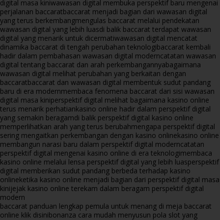
digital masa kini
wawasan digital membuka perspektif baru mengenai
perjalanan baccarat
baccarat menjadi bagian dari wawasan digital
yang terus berkembang
mengulas baccarat melalui pendekatan
wawasan digital yang lebih luas
di balik baccarat terdapat wawasan
digital yang menarik untuk dicermati
wawasan digital mencatat
dinamika baccarat di tengah perubahan teknologi
baccarat kembali
hadir dalam pembahasan wawasan digital modern
catatan wawasan
digital tentang baccarat dan arah perkembangannya
bagaimana
wawasan digital melihat perubahan yang berkaitan dengan
baccarat
baccarat dan wawasan digital membentuk sudut pandang
baru di era modern
membaca fenomena baccarat dari sisi wawasan
digital masa kini
perspektif digital melihat bagaimana kasino online
terus menarik perhatian
kasino online hadir dalam perspektif digital
yang semakin beragam
di balik perspektif digital kasino online
memperlihatkan arah yang terus berubah
mengapa perspektif digital
sering mengaitkan perkembangan dengan kasino online
kasino online
membangun narasi baru dalam perspektif digital modern
catatan
perspektif digital mengenai kasino online di era teknologi
membaca
kasino online melalui lensa perspektif digital yang lebih luas
perspektif
digital memberikan sudut pandang berbeda terhadap kasino
online
ketika kasino online menjadi bagian dari perspektif digital masa
kini
jejak kasino online terekam dalam beragam perspektif digital
modern
baccarat panduan lengkap pemula untuk menang di meja baccarat
online klik disini
bonanza cara mudah menyusun pola slot yang