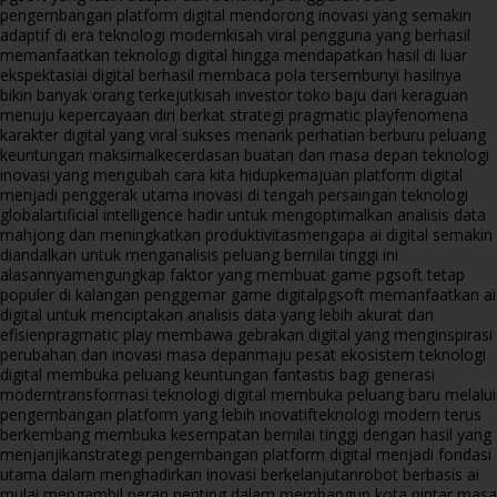
pengembangan platform digital mendorong inovasi yang semakin
adaptif di era teknologi modern
kisah viral pengguna yang berhasil
memanfaatkan teknologi digital hingga mendapatkan hasil di luar
ekspektasi
ai digital berhasil membaca pola tersembunyi hasilnya
bikin banyak orang terkejut
kisah investor toko baju dari keraguan
menuju kepercayaan diri berkat strategi pragmatic play
fenomena
karakter digital yang viral sukses menarik perhatian berburu peluang
keuntungan maksimal
kecerdasan buatan dan masa depan teknologi
inovasi yang mengubah cara kita hidup
kemajuan platform digital
menjadi penggerak utama inovasi di tengah persaingan teknologi
global
artificial intelligence hadir untuk mengoptimalkan analisis data
mahjong dan meningkatkan produktivitas
mengapa ai digital semakin
diandalkan untuk menganalisis peluang bernilai tinggi ini
alasannya
mengungkap faktor yang membuat game pgsoft tetap
populer di kalangan penggemar game digital
pgsoft memanfaatkan ai
digital untuk menciptakan analisis data yang lebih akurat dan
efisien
pragmatic play membawa gebrakan digital yang menginspirasi
perubahan dan inovasi masa depan
maju pesat ekosistem teknologi
digital membuka peluang keuntungan fantastis bagi generasi
modern
transformasi teknologi digital membuka peluang baru melalui
pengembangan platform yang lebih inovatif
teknologi modern terus
berkembang membuka kesempatan bernilai tinggi dengan hasil yang
menjanjikan
strategi pengembangan platform digital menjadi fondasi
utama dalam menghadirkan inovasi berkelanjutan
robot berbasis ai
mulai mengambil peran penting dalam membangun kota pintar masa