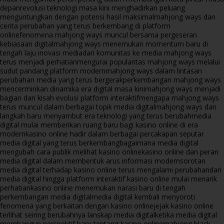
depan
revolusi teknologi masa kini menghadirkan peluang
menguntungkan dengan potensi hasil maksimal
mahjong ways dan
cerita perubahan yang terus berkembang di platform
online
fenomena mahjong ways muncul bersama pergeseran
kebiasaan digital
mahjong ways menemukan momentum baru di
tengah laju inovasi media
dari komunitas ke media mahjong ways
terus menjadi perhatian
mengurai popularitas mahjong ways melalui
sudut pandang platform modern
mahjong ways dalam lintasan
perubahan media yang terus bergerak
perkembangan mahjong ways
mencerminkan dinamika era digital masa kini
mahjong ways menjadi
bagian dari kisah evolusi platform interaktif
mengapa mahjong ways
terus muncul dalam berbagai topik media digital
mahjong ways dan
langkah baru menyambut era teknologi yang terus berubah
media
digital mulai memberikan ruang baru bagi kasino online di era
modern
kasino online hadir dalam berbagai percakapan seputar
media digital yang terus berkembang
bagaimana media digital
mengubah cara publik melihat kasino online
kasino online dan peran
media digital dalam membentuk arus informasi modern
sorotan
media digital terhadap kasino online terus mengalami perubahan
dari
media digital hingga platform interaktif kasino online mulai menarik
perhatian
kasino online menemukan narasi baru di tengah
perkembangan media digital
media digital kembali menyoroti
fenomena yang berkaitan dengan kasino online
jejak kasino online
terlihat seiring berubahnya lanskap media digital
ketika media digital
membangun perspektif baru tentang kasino online
mahjong black