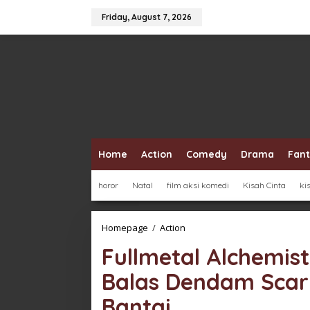
Skip
to
Friday, August 7, 2026
content
Home
Action
Comedy
Drama
Fan
horor
Natal
film aksi komedi
Kisah Cinta
ki
Fullmetal
Homepage
/
Action
Alchemist:
Fullmetal Alchemist
The
Revenge
Balas Dendam Scar 
Of
Scar,
Bantai
Balas