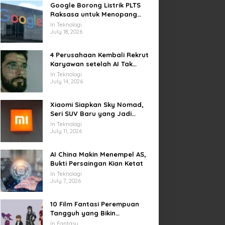
Google Borong Listrik PLTS
Raksasa untuk Menopang
Pusat Data dan AI
In Teknologi
July 18, 2026
4 Perusahaan Kembali Rekrut
Karyawan setelah AI Tak
Penuhi Harapan
In Teknologi
July 14, 2026
Xiaomi Siapkan Sky Nomad,
Seri SUV Baru yang Jadi
Sorotan Otomotif Dunia
In Teknologi
July 11, 2026
AI China Makin Menempel AS,
Bukti Persaingan Kian Ketat
In Teknologi
July 7, 2026
10 Film Fantasi Perempuan
Tangguh yang Bikin
Terinspirasi, Termasuk Damsel
In Fantasy