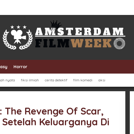
tasy
Horror
sah nyata
fiksi ilmiah
cerita detektif
film komedi
aksi
: The Revenge Of Scar,
Setelah Keluarganya Di