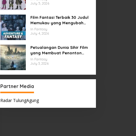
July 5, 2026
Film Fantasi Terbaik 30 Judul
Memukau yang Mengubah
Imajinasi
In Fantasy
July 4, 2026
Petualangan Dunia Sihir Film
yang Membuat Penonton
Terpukau Selamanya
In Fantasy
July 3, 2026
Partner Media
Radar TulungAgung