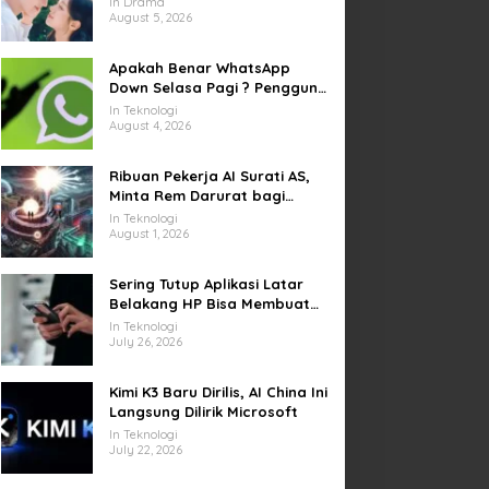
In Drama
yang Sempat Tertunda
August 5, 2026
Apakah Benar WhatsApp
Down Selasa Pagi ? Pengguna
Kesulitan Kirim Gambar dan
In Teknologi
Video di Sejumlah Wilayah
August 4, 2026
Ribuan Pekerja AI Surati AS,
Minta Rem Darurat bagi
Teknologi Canggih
In Teknologi
August 1, 2026
Sering Tutup Aplikasi Latar
Belakang HP Bisa Membuat
Baterai Lebih Boros
In Teknologi
July 26, 2026
Kimi K3 Baru Dirilis, AI China Ini
Langsung Dilirik Microsoft
In Teknologi
July 22, 2026