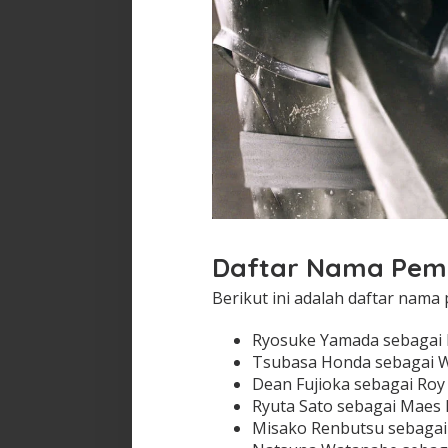
Daftar Nama Pema
Berikut ini adalah daftar nama 
Ryosuke Yamada sebagai E
Tsubasa Honda sebagai W
Dean Fujioka sebagai Ro
Ryuta Sato sebagai Maes
Misako Renbutsu sebagai