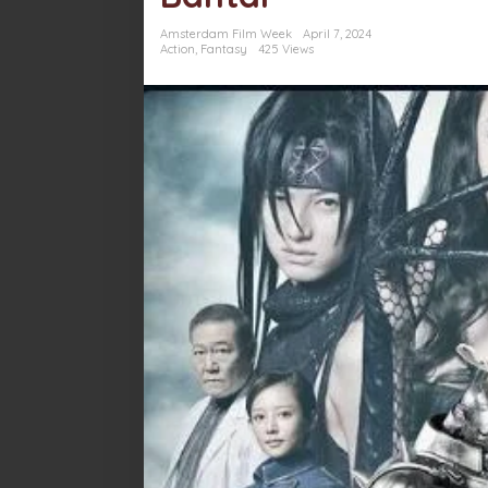
Dendam
Scar
Amsterdam Film Week
April 7, 2024
Setelah
Action
,
Fantasy
425 Views
Keluarganya
Di
Bantai