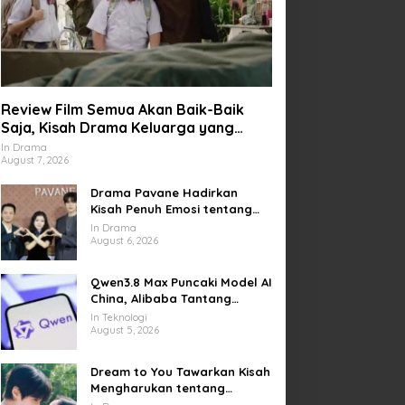
Review Film Semua Akan Baik-Baik
Saja, Kisah Drama Keluarga yang
Sarat Makna tentang Kehilangan dan
In Drama
August 7, 2026
Harapan
Drama Pavane Hadirkan
Kisah Penuh Emosi tentang
Cinta, Penyesalan, dan
In Drama
Kesempatan Memulai Kembali
August 6, 2026
Qwen3.8 Max Puncaki Model AI
China, Alibaba Tantang
Pemain Global
In Teknologi
August 5, 2026
Dream to You Tawarkan Kisah
Mengharukan tentang
Perjuangan Meraih Mimpi