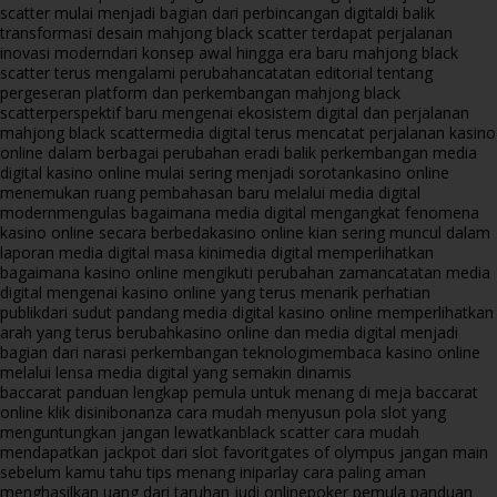
scatter mulai menjadi bagian dari perbincangan digital
di balik
transformasi desain mahjong black scatter terdapat perjalanan
inovasi modern
dari konsep awal hingga era baru mahjong black
scatter terus mengalami perubahan
catatan editorial tentang
pergeseran platform dan perkembangan mahjong black
scatter
perspektif baru mengenai ekosistem digital dan perjalanan
mahjong black scatter
media digital terus mencatat perjalanan kasino
online dalam berbagai perubahan era
di balik perkembangan media
digital kasino online mulai sering menjadi sorotan
kasino online
menemukan ruang pembahasan baru melalui media digital
modern
mengulas bagaimana media digital mengangkat fenomena
kasino online secara berbeda
kasino online kian sering muncul dalam
laporan media digital masa kini
media digital memperlihatkan
bagaimana kasino online mengikuti perubahan zaman
catatan media
digital mengenai kasino online yang terus menarik perhatian
publik
dari sudut pandang media digital kasino online memperlihatkan
arah yang terus berubah
kasino online dan media digital menjadi
bagian dari narasi perkembangan teknologi
membaca kasino online
melalui lensa media digital yang semakin dinamis
baccarat panduan lengkap pemula untuk menang di meja baccarat
online klik disini
bonanza cara mudah menyusun pola slot yang
menguntungkan jangan lewatkan
black scatter cara mudah
mendapatkan jackpot dari slot favorit
gates of olympus jangan main
sebelum kamu tahu tips menang ini
parlay cara paling aman
menghasilkan uang dari taruhan judi online
poker pemula panduan