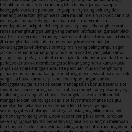
terbukti membuat kamu menang lebih banyak jangan sampai
ketinggalan
roulette panduan lengkap menghitung peluang dan
menang besar
starlight princess cara mudah meraih jackpot dari slot
ini jangan sampai ketinggalan
sugar rush strategi rahasia
mendapatkan jackpot lebih cepat baca tipsnya sekarang
baccarat
rahasia menghitung peluang yang pemain profesional gunakan
black
scatter strategi rahasia menggunakan simbol scatter
bonanza teknik
jitu menghindari kekalahan dan menang konsisten pelajari
sekarang
gates of olympus strategi main yang paling ampuh agar
jackpot menantimu
mahjong wins 2 pola scatter yang bikin kamu
paling diingat
parlay teknik jitu meningkatkan keuntungan dari taruhan
parlay
poker teknik membaca gerak lawan yang harus kamu kuasai
jangan sampai ketinggalan
roulette panduan mudah menghitung
peluang dan mendapatkan jackpot
starlight princess rahasia main slot
yang bisa bawa kamu ke jackpot melimpah jangan sampai
ketinggalan
sugar rush tips cepat mendapatkan bonus besar di slot
favorit baca ini sekarang
baccarat rahasia menghitung peluang yang
tidak banyak orang tahu baca sekarang
black scatter trik mudah
menggandakan keuntungan dari slot favoritmu
bonanza tips jitu
menghindari kekalahan dan menang lebih banyak pelajari
sekarang
gates of olympus strategi rahasia yang bikin kamu jadi
pemenang
mahjong wins 2 pola scatter yang bisa kamu terapkan
sekarang juga
parlay trik berbeda yang bisa bikin uangmu melimpah
tiap hari
poker teknik profesional paling ampuh untuk menang di meja
online jangan sampai ketinggalan
roulette strategi paling mudah dan