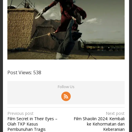
Post Views:
538
Follow Us
P
Previous post
Next post
Film Secret in Their Eyes –
Film Shaolin 2024: Kembali
o
Olah TKP Kasus
ke Kehormatan dan
s
Pembunuhan Tragis
Keberanian