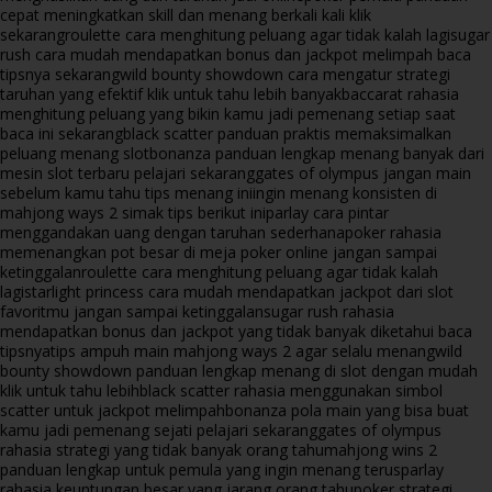
cepat meningkatkan skill dan menang berkali kali klik
sekarang
roulette cara menghitung peluang agar tidak kalah lagi
sugar
rush cara mudah mendapatkan bonus dan jackpot melimpah baca
tipsnya sekarang
wild bounty showdown cara mengatur strategi
taruhan yang efektif klik untuk tahu lebih banyak
baccarat rahasia
menghitung peluang yang bikin kamu jadi pemenang setiap saat
baca ini sekarang
black scatter panduan praktis memaksimalkan
peluang menang slot
bonanza panduan lengkap menang banyak dari
mesin slot terbaru pelajari sekarang
gates of olympus jangan main
sebelum kamu tahu tips menang ini
ingin menang konsisten di
mahjong ways 2 simak tips berikut ini
parlay cara pintar
menggandakan uang dengan taruhan sederhana
poker rahasia
memenangkan pot besar di meja poker online jangan sampai
ketinggalan
roulette cara menghitung peluang agar tidak kalah
lagi
starlight princess cara mudah mendapatkan jackpot dari slot
favoritmu jangan sampai ketinggalan
sugar rush rahasia
mendapatkan bonus dan jackpot yang tidak banyak diketahui baca
tipsnya
tips ampuh main mahjong ways 2 agar selalu menang
wild
bounty showdown panduan lengkap menang di slot dengan mudah
klik untuk tahu lebih
black scatter rahasia menggunakan simbol
scatter untuk jackpot melimpah
bonanza pola main yang bisa buat
kamu jadi pemenang sejati pelajari sekarang
gates of olympus
rahasia strategi yang tidak banyak orang tahu
mahjong wins 2
panduan lengkap untuk pemula yang ingin menang terus
parlay
rahasia keuntungan besar yang jarang orang tahu
poker strategi