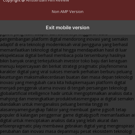
Copyright @
Amsterdam Film Review
Non AMP Version
transformasi digital pragmatic play menjadi inspirasi baru dalam
Exit mobile version
menghadirkan inovasi berkualitas
ai digital menjadi kunci analisis data
pgsoft yang lebih adaptif dan berkinerja tinggi
arah baru
pengembangan platform digital mendorong inovasi yang semakin
adaptif di era teknologi modern
kisah viral pengguna yang berhasil
memanfaatkan teknologi digital hingga mendapatkan hasil di luar
ekspektasi
ai digital berhasil membaca pola tersembunyi hasilnya
bikin banyak orang terkejut
kisah investor toko baju dari keraguan
menuju kepercayaan diri berkat strategi pragmatic play
fenomena
karakter digital yang viral sukses menarik perhatian berburu peluang
keuntungan maksimal
kecerdasan buatan dan masa depan teknologi
inovasi yang mengubah cara kita hidup
kemajuan platform digital
menjadi penggerak utama inovasi di tengah persaingan teknologi
global
artificial intelligence hadir untuk mengoptimalkan analisis data
mahjong dan meningkatkan produktivitas
mengapa ai digital semakin
diandalkan untuk menganalisis peluang bernilai tinggi ini
alasannya
mengungkap faktor yang membuat game pgsoft tetap
populer di kalangan penggemar game digital
pgsoft memanfaatkan ai
digital untuk menciptakan analisis data yang lebih akurat dan
efisien
pragmatic play membawa gebrakan digital yang menginspirasi
perubahan dan inovasi masa depan
maju pesat ekosistem teknologi