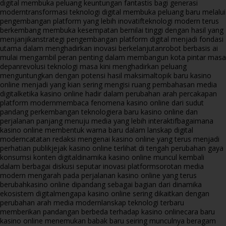
digital membuka peluang keuntungan fantastis bagi generasi
modern
transformasi teknologi digital membuka peluang baru melalui
pengembangan platform yang lebih inovatif
teknologi modern terus
berkembang membuka kesempatan bernilai tinggi dengan hasil yang
menjanjikan
strategi pengembangan platform digital menjadi fondasi
utama dalam menghadirkan inovasi berkelanjutan
robot berbasis ai
mulai mengambil peran penting dalam membangun kota pintar masa
depan
revolusi teknologi masa kini menghadirkan peluang
menguntungkan dengan potensi hasil maksimal
topik baru kasino
online menjadi yang kian sering mengisi ruang pembahasan media
digital
ketika kasino online hadir dalam perubahan arah percakapan
platform modern
membaca fenomena kasino online dari sudut
pandang perkembangan teknologi
era baru kasino online dan
perjalanan panjang menuju media yang lebih interaktif
bagaimana
kasino online membentuk warna baru dalam lanskap digital
modern
catatan redaksi mengenai kasino online yang terus menjadi
perhatian publik
jejak kasino online terlihat di tengah perubahan gaya
konsumsi konten digital
dinamika kasino online muncul kembali
dalam berbagai diskusi seputar inovasi platform
sorotan media
modern mengarah pada perjalanan kasino online yang terus
berubah
kasino online dipandang sebagai bagian dari dinamika
ekosistem digital
mengapa kasino online sering dikaitkan dengan
perubahan arah media modern
lanskap teknologi terbaru
memberikan pandangan berbeda terhadap kasino online
cara baru
kasino online menemukan babak baru seiring munculnya beragam