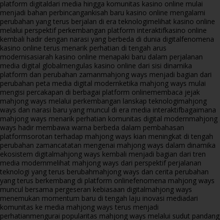
platform digital
dari media hingga komunitas kasino online mulai
menjadi bahan perbincangan
kisah baru kasino online mengalami
perubahan yang terus berjalan di era teknologi
melihat kasino online
melalui perspektif perkembangan platform interaktif
kasino online
kembali hadir dengan narasi yang berbeda di dunia digital
fenomena
kasino online terus menarik perhatian di tengah arus
modernisasi
arah kasino online menapaki baru dalam perjalanan
media digital global
mengulas kasino online dari sisi dinamika
platform dan perubahan zaman
mahjong ways menjadi bagian dari
perubahan peta media digital modern
ketika mahjong ways mulai
mengisi percakapan di berbagai platform online
membaca jejak
mahjong ways melalui perkembangan lanskap teknologi
mahjong
ways dan narasi baru yang muncul di era media interaktif
bagaimana
mahjong ways menarik perhatian komunitas digital modern
mahjong
ways hadir membawa warna berbeda dalam pembahasan
platform
sorotan terhadap mahjong ways kian meningkat di tengah
perubahan zaman
catatan mengenai mahjong ways dalam dinamika
ekosistem digital
mahjong ways kembali menjadi bagian dari tren
media modern
melihat mahjong ways dari perspektif perjalanan
teknologi yang terus berubah
mahjong ways dan cerita perubahan
yang terus berkembang di platform online
fenomena mahjong ways
muncul bersama pergeseran kebiasaan digital
mahjong ways
menemukan momentum baru di tengah laju inovasi media
dari
komunitas ke media mahjong ways terus menjadi
perhatian
mengurai popularitas mahjong ways melalui sudut pandang