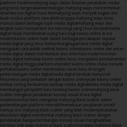
platform modern
mahjong ways dalam lintasan perubahan media
yang terus bergerak
perkembangan mahjong ways mencerminkan
dinamika era digital masa kini
mahjong ways menjadi bagian dari
kisah evolusi platform interaktif
mengapa mahjong ways terus
muncul dalam berbagai topik media digital
mahjong ways dan
langkah baru menyambut era teknologi yang terus berubah
media
digital mulai memberikan ruang baru bagi kasino online di era
modern
kasino online hadir dalam berbagai percakapan seputar
media digital yang terus berkembang
bagaimana media digital
mengubah cara publik melihat kasino online
kasino online dan peran
media digital dalam membentuk arus informasi modern
sorotan
media digital terhadap kasino online terus mengalami perubahan
dari
media digital hingga platform interaktif kasino online mulai menarik
perhatian
kasino online menemukan narasi baru di tengah
perkembangan media digital
media digital kembali menyoroti
fenomena yang berkaitan dengan kasino online
jejak kasino online
terlihat seiring berubahnya lanskap media digital
ketika media digital
membangun perspektif baru tentang kasino online
mahjong black
scatter mengikuti perubahan konsep visual di era digital
modern
sorotan baru mengenai mahjong black scatter dalam
perkembangan platform interaktif
menelusuri perjalanan kreatif
menuju era mahjong black scatter yang lebih modern
perubahan
ekosistem digital membentuk mahjong black scatter dengan
pendekatan baru
perkembangan konsep visual menghadirkan
identitas unik pada mahjong black scatter
mengapa mahjong black