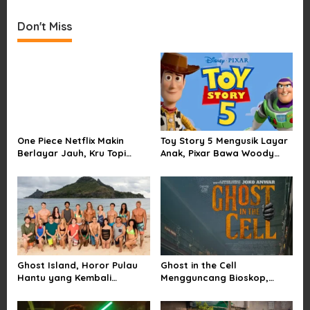
t
Don't Miss
n
a
v
i
g
a
One Piece Netflix Makin
Toy Story 5 Mengusik Layar
t
Berlayar Jauh, Kru Topi
Anak, Pixar Bawa Woody
i
Jerami Tak Lagi Main Aman
dan Buzz Pulang ke Bioskop
o
n
Ghost Island, Horor Pulau
Ghost in the Cell
Hantu yang Kembali
Mengguncang Bioskop,
Menarik Perhatian Penonton
Horor Penjara Rasa
Sindiran Sosial