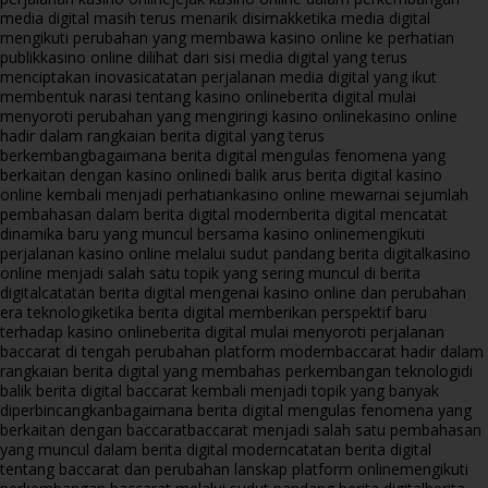
media digital masih terus menarik disimak
ketika media digital
mengikuti perubahan yang membawa kasino online ke perhatian
publik
kasino online dilihat dari sisi media digital yang terus
menciptakan inovasi
catatan perjalanan media digital yang ikut
membentuk narasi tentang kasino online
berita digital mulai
menyoroti perubahan yang mengiringi kasino online
kasino online
hadir dalam rangkaian berita digital yang terus
berkembang
bagaimana berita digital mengulas fenomena yang
berkaitan dengan kasino online
di balik arus berita digital kasino
online kembali menjadi perhatian
kasino online mewarnai sejumlah
pembahasan dalam berita digital modern
berita digital mencatat
dinamika baru yang muncul bersama kasino online
mengikuti
perjalanan kasino online melalui sudut pandang berita digital
kasino
online menjadi salah satu topik yang sering muncul di berita
digital
catatan berita digital mengenai kasino online dan perubahan
era teknologi
ketika berita digital memberikan perspektif baru
terhadap kasino online
berita digital mulai menyoroti perjalanan
baccarat di tengah perubahan platform modern
baccarat hadir dalam
rangkaian berita digital yang membahas perkembangan teknologi
di
balik berita digital baccarat kembali menjadi topik yang banyak
diperbincangkan
bagaimana berita digital mengulas fenomena yang
berkaitan dengan baccarat
baccarat menjadi salah satu pembahasan
yang muncul dalam berita digital modern
catatan berita digital
tentang baccarat dan perubahan lanskap platform online
mengikuti