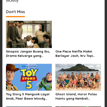
s
McAvoy
t
Don't Miss
n
a
v
i
g
a
Sinopsis Jangan Buang Ibu,
One Piece Netflix Makin
t
Drama Keluarga yang
Berlayar Jauh, Kru Topi
i
Menyentuh tentang Kasih
Jerami Tak Lagi Main Aman
Sayang dan Bakti kepada
o
Orang Tua
n
Toy Story 5 Mengusik Layar
Ghost Island, Horor Pulau
Anak, Pixar Bawa Woody
Hantu yang Kembali
dan Buzz Pulang ke Bioskop
Menarik Perhatian Penonton