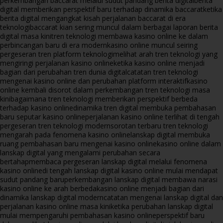
perkembangan baccarat melalui sudut pandang berita digital
berita
digital memberikan perspektif baru terhadap dinamika baccarat
ketika
berita digital mengangkat kisah perjalanan baccarat di era
teknologi
baccarat kian sering muncul dalam berbagai laporan berita
digital masa kini
tren teknologi membawa kasino online ke dalam
perbincangan baru di era modern
kasino online muncul seiring
pergeseran tren platform teknologi
melihat arah tren teknologi yang
mengiringi perjalanan kasino online
ketika kasino online menjadi
bagian dari perubahan tren dunia digital
catatan tren teknologi
mengenai kasino online dan perubahan platform interaktif
kasino
online kembali disorot dalam perkembangan tren teknologi masa
kini
bagaimana tren teknologi memberikan perspektif berbeda
terhadap kasino online
dinamika tren digital membuka pembahasan
baru seputar kasino online
perjalanan kasino online terlihat di tengah
pergeseran tren teknologi modern
sorotan terbaru tren teknologi
mengarah pada fenomena kasino online
lanskap digital membuka
ruang pembahasan baru mengenai kasino online
kasino online dalam
lanskap digital yang mengalami perubahan secara
bertahap
membaca pergeseran lanskap digital melalui fenomena
kasino online
di tengah lanskap digital kasino online mulai mendapat
sudut pandang baru
perkembangan lanskap digital membawa narasi
kasino online ke arah berbeda
kasino online menjadi bagian dari
dinamika lanskap digital modern
catatan mengenai lanskap digital dan
perjalanan kasino online masa kini
ketika perubahan lanskap digital
mulai mempengaruhi pembahasan kasino online
perspektif baru