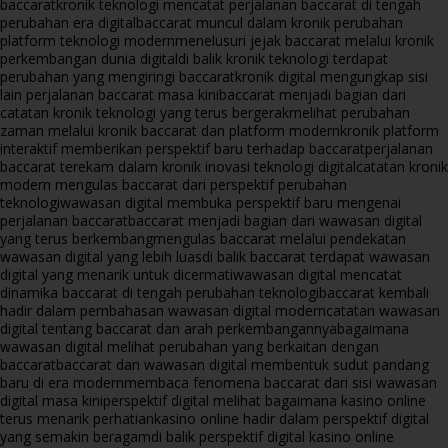
baccarat
kronik teknologi mencatat perjalanan baccarat di tengah
perubahan era digital
baccarat muncul dalam kronik perubahan
platform teknologi modern
menelusuri jejak baccarat melalui kronik
perkembangan dunia digital
di balik kronik teknologi terdapat
perubahan yang mengiringi baccarat
kronik digital mengungkap sisi
lain perjalanan baccarat masa kini
baccarat menjadi bagian dari
catatan kronik teknologi yang terus bergerak
melihat perubahan
zaman melalui kronik baccarat dan platform modern
kronik platform
interaktif memberikan perspektif baru terhadap baccarat
perjalanan
baccarat terekam dalam kronik inovasi teknologi digital
catatan kronik
modern mengulas baccarat dari perspektif perubahan
teknologi
wawasan digital membuka perspektif baru mengenai
perjalanan baccarat
baccarat menjadi bagian dari wawasan digital
yang terus berkembang
mengulas baccarat melalui pendekatan
wawasan digital yang lebih luas
di balik baccarat terdapat wawasan
digital yang menarik untuk dicermati
wawasan digital mencatat
dinamika baccarat di tengah perubahan teknologi
baccarat kembali
hadir dalam pembahasan wawasan digital modern
catatan wawasan
digital tentang baccarat dan arah perkembangannya
bagaimana
wawasan digital melihat perubahan yang berkaitan dengan
baccarat
baccarat dan wawasan digital membentuk sudut pandang
baru di era modern
membaca fenomena baccarat dari sisi wawasan
digital masa kini
perspektif digital melihat bagaimana kasino online
terus menarik perhatian
kasino online hadir dalam perspektif digital
yang semakin beragam
di balik perspektif digital kasino online