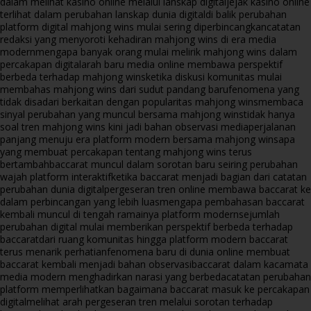
dalam melihat kasino online melalui lanskap digital
jejak kasino online
terlihat dalam perubahan lanskap dunia digital
di balik perubahan
platform digital mahjong wins mulai sering diperbincangkan
catatan
redaksi yang menyoroti kehadiran mahjong wins di era media
modern
mengapa banyak orang mulai melirik mahjong wins dalam
percakapan digital
arah baru media online membawa perspektif
berbeda terhadap mahjong wins
ketika diskusi komunitas mulai
membahas mahjong wins dari sudut pandang baru
fenomena yang
tidak disadari berkaitan dengan popularitas mahjong wins
membaca
sinyal perubahan yang muncul bersama mahjong wins
tidak hanya
soal tren mahjong wins kini jadi bahan observasi media
perjalanan
panjang menuju era platform modern bersama mahjong wins
apa
yang membuat percakapan tentang mahjong wins terus
bertambah
baccarat muncul dalam sorotan baru seiring perubahan
wajah platform interaktif
ketika baccarat menjadi bagian dari catatan
perubahan dunia digital
pergeseran tren online membawa baccarat ke
dalam perbincangan yang lebih luas
mengapa pembahasan baccarat
kembali muncul di tengah ramainya platform modern
sejumlah
perubahan digital mulai memberikan perspektif berbeda terhadap
baccarat
dari ruang komunitas hingga platform modern baccarat
terus menarik perhatian
fenomena baru di dunia online membuat
baccarat kembali menjadi bahan observasi
baccarat dalam kacamata
media modern menghadirkan narasi yang berbeda
catatan perubahan
platform memperlihatkan bagaimana baccarat masuk ke percakapan
digital
melihat arah pergeseran tren melalui sorotan terhadap