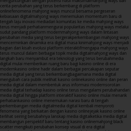
menguntungkan dengan potensi hasil maksimal
mahjong ways dan
cerita perubahan yang terus berkembang di platform
online
fenomena mahjong ways muncul bersama pergeseran
kebiasaan digital
mahjong ways menemukan momentum baru di
tengah laju inovasi media
dari komunitas ke media mahjong ways
terus menjadi perhatian
mengurai popularitas mahjong ways melalui
sudut pandang platform modern
mahjong ways dalam lintasan
perubahan media yang terus bergerak
perkembangan mahjong ways
mencerminkan dinamika era digital masa kini
mahjong ways menjadi
bagian dari kisah evolusi platform interaktif
mengapa mahjong ways
terus muncul dalam berbagai topik media digital
mahjong ways dan
langkah baru menyambut era teknologi yang terus berubah
media
digital mulai memberikan ruang baru bagi kasino online di era
modern
kasino online hadir dalam berbagai percakapan seputar
media digital yang terus berkembang
bagaimana media digital
mengubah cara publik melihat kasino online
kasino online dan peran
media digital dalam membentuk arus informasi modern
sorotan
media digital terhadap kasino online terus mengalami perubahan
dari
media digital hingga platform interaktif kasino online mulai menarik
perhatian
kasino online menemukan narasi baru di tengah
perkembangan media digital
media digital kembali menyoroti
fenomena yang berkaitan dengan kasino online
jejak kasino online
terlihat seiring berubahnya lanskap media digital
ketika media digital
membangun perspektif baru tentang kasino online
mahjong black
scatter mengikuti perubahan konsep visual di era digital