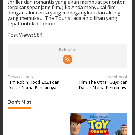
thriller dan romantis yang akan membuat penonton
terpikat sepanjang film. Jika Anda menyukai film
dengan alur cerita yang menegangkan dan akting
yang memukau, The Tourist adalah pilihan yang
tepat untuk ditonton.
Post Views:
584
Follow Us
P
Previous post
Next post
Film Robin Hood 2024 dan
Film The Other Guys dan
o
Daftar Nama Pemainnya
Daftar Nama Pemainnya
s
t
Don't Miss
n
a
v