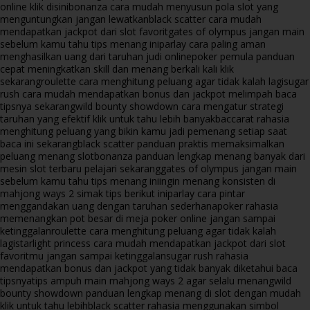
online klik disini
bonanza cara mudah menyusun pola slot yang
menguntungkan jangan lewatkan
black scatter cara mudah
mendapatkan jackpot dari slot favorit
gates of olympus jangan main
sebelum kamu tahu tips menang ini
parlay cara paling aman
menghasilkan uang dari taruhan judi online
poker pemula panduan
cepat meningkatkan skill dan menang berkali kali klik
sekarang
roulette cara menghitung peluang agar tidak kalah lagi
sugar
rush cara mudah mendapatkan bonus dan jackpot melimpah baca
tipsnya sekarang
wild bounty showdown cara mengatur strategi
taruhan yang efektif klik untuk tahu lebih banyak
baccarat rahasia
menghitung peluang yang bikin kamu jadi pemenang setiap saat
baca ini sekarang
black scatter panduan praktis memaksimalkan
peluang menang slot
bonanza panduan lengkap menang banyak dari
mesin slot terbaru pelajari sekarang
gates of olympus jangan main
sebelum kamu tahu tips menang ini
ingin menang konsisten di
mahjong ways 2 simak tips berikut ini
parlay cara pintar
menggandakan uang dengan taruhan sederhana
poker rahasia
memenangkan pot besar di meja poker online jangan sampai
ketinggalan
roulette cara menghitung peluang agar tidak kalah
lagi
starlight princess cara mudah mendapatkan jackpot dari slot
favoritmu jangan sampai ketinggalan
sugar rush rahasia
mendapatkan bonus dan jackpot yang tidak banyak diketahui baca
tipsnya
tips ampuh main mahjong ways 2 agar selalu menang
wild
bounty showdown panduan lengkap menang di slot dengan mudah
klik untuk tahu lebih
black scatter rahasia menggunakan simbol