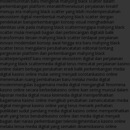
modern
sorotan baru mengenai mahjong black scatter dalam
perkembangan platform interaktif
menelusuri perjalanan kreatif
menuju era mahjong black scatter yang lebih modern
perubahan
ekosistem digital membentuk mahjong black scatter dengan
pendekatan baru
perkembangan konsep visual menghadirkan
identitas unik pada mahjong black scatter
mengapa mahjong black
scatter mulai menjadi bagian dari perbincangan digital
di balik
transformasi desain mahjong black scatter terdapat perjalanan
inovasi modern
dari konsep awal hingga era baru mahjong black
scatter terus mengalami perubahan
catatan editorial tentang
pergeseran platform dan perkembangan mahjong black
scatter
perspektif baru mengenai ekosistem digital dan perjalanan
mahjong black scatter
media digital terus mencatat perjalanan kasino
online dalam berbagai perubahan era
di balik perkembangan media
digital kasino online mulai sering menjadi sorotan
kasino online
menemukan ruang pembahasan baru melalui media digital
modern
mengulas bagaimana media digital mengangkat fenomena
kasino online secara berbeda
kasino online kian sering muncul dalam
laporan media digital masa kini
media digital memperlihatkan
bagaimana kasino online mengikuti perubahan zaman
catatan media
digital mengenai kasino online yang terus menarik perhatian
publik
dari sudut pandang media digital kasino online memperlihatkan
arah yang terus berubah
kasino online dan media digital menjadi
bagian dari narasi perkembangan teknologi
membaca kasino online
melalui lensa media digital yang semakin dinamis
kasino online