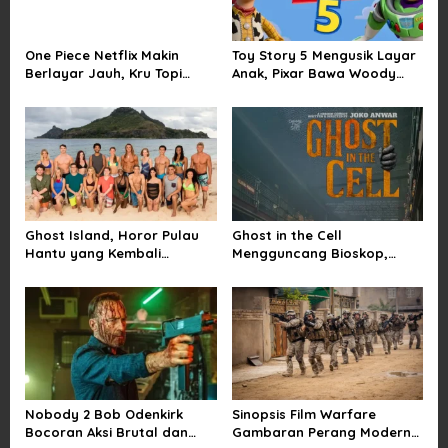
i
g
a
One Piece Netflix Makin
Toy Story 5 Mengusik Layar
Berlayar Jauh, Kru Topi
Anak, Pixar Bawa Woody
t
Jerami Tak Lagi Main Aman
dan Buzz Pulang ke Bioskop
i
o
n
Ghost Island, Horor Pulau
Ghost in the Cell
Hantu yang Kembali
Mengguncang Bioskop,
Menarik Perhatian Penonton
Horor Penjara Rasa
Sindiran Sosial
Nobody 2 Bob Odenkirk
Sinopsis Film Warfare
Bocoran Aksi Brutal dan
Gambaran Perang Modern