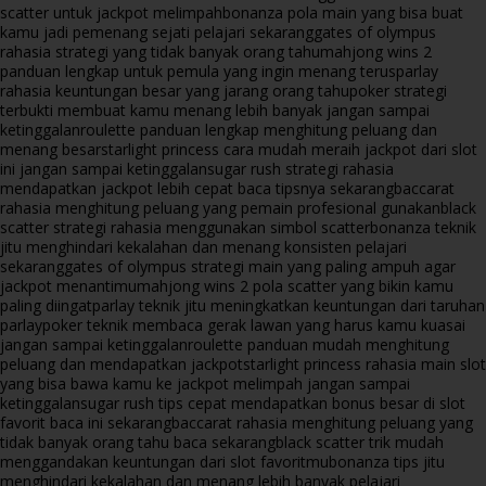
scatter untuk jackpot melimpah
bonanza pola main yang bisa buat
kamu jadi pemenang sejati pelajari sekarang
gates of olympus
rahasia strategi yang tidak banyak orang tahu
mahjong wins 2
panduan lengkap untuk pemula yang ingin menang terus
parlay
rahasia keuntungan besar yang jarang orang tahu
poker strategi
terbukti membuat kamu menang lebih banyak jangan sampai
ketinggalan
roulette panduan lengkap menghitung peluang dan
menang besar
starlight princess cara mudah meraih jackpot dari slot
ini jangan sampai ketinggalan
sugar rush strategi rahasia
mendapatkan jackpot lebih cepat baca tipsnya sekarang
baccarat
rahasia menghitung peluang yang pemain profesional gunakan
black
scatter strategi rahasia menggunakan simbol scatter
bonanza teknik
jitu menghindari kekalahan dan menang konsisten pelajari
sekarang
gates of olympus strategi main yang paling ampuh agar
jackpot menantimu
mahjong wins 2 pola scatter yang bikin kamu
paling diingat
parlay teknik jitu meningkatkan keuntungan dari taruhan
parlay
poker teknik membaca gerak lawan yang harus kamu kuasai
jangan sampai ketinggalan
roulette panduan mudah menghitung
peluang dan mendapatkan jackpot
starlight princess rahasia main slot
yang bisa bawa kamu ke jackpot melimpah jangan sampai
ketinggalan
sugar rush tips cepat mendapatkan bonus besar di slot
favorit baca ini sekarang
baccarat rahasia menghitung peluang yang
tidak banyak orang tahu baca sekarang
black scatter trik mudah
menggandakan keuntungan dari slot favoritmu
bonanza tips jitu
menghindari kekalahan dan menang lebih banyak pelajari