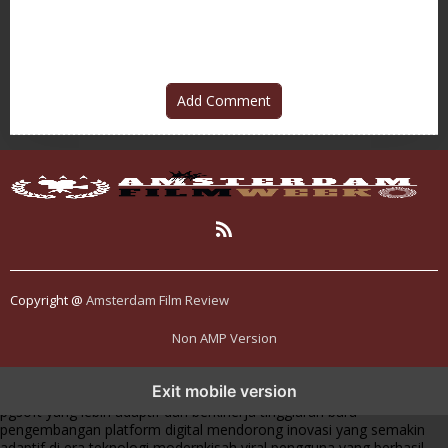
Jadwal Rilis Resmi
yang Brutal dan Realistis
Add Comment
Copyright @
Amsterdam Film Review
Non AMP Version
transformasi digital pragmatic play menjadi inspirasi baru dalam
Exit mobile version
menghadirkan inovasi berkualitas
ai digital menjadi kunci analisis data
pgsoft yang lebih adaptif dan berkinerja tinggi
arah baru
pengembangan platform digital mendorong inovasi yang semakin
adaptif di era teknologi modern
kisah viral pengguna yang berhasil