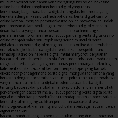
mulai menyoroti perubahan yang mengiringi kasino online
kasino
online hadir dalam rangkaian berita digital yang terus
berkembang
bagaimana berita digital mengulas fenomena yang
berkaitan dengan kasino online
di balik arus berita digital kasino
online kembali menjadi perhatian
kasino online mewarnai sejumlah
pembahasan dalam berita digital modern
berita digital mencatat
dinamika baru yang muncul bersama kasino online
mengikuti
perjalanan kasino online melalui sudut pandang berita digital
kasino
online menjadi salah satu topik yang sering muncul di berita
digital
catatan berita digital mengenai kasino online dan perubahan
era teknologi
ketika berita digital memberikan perspektif baru
terhadap kasino online
berita digital mulai menyoroti perjalanan
baccarat di tengah perubahan platform modern
baccarat hadir dalam
rangkaian berita digital yang membahas perkembangan teknologi
di
balik berita digital baccarat kembali menjadi topik yang banyak
diperbincangkan
bagaimana berita digital mengulas fenomena yang
berkaitan dengan baccarat
baccarat menjadi salah satu pembahasan
yang muncul dalam berita digital modern
catatan berita digital
tentang baccarat dan perubahan lanskap platform online
mengikuti
perkembangan baccarat melalui sudut pandang berita digital
berita
digital memberikan perspektif baru terhadap dinamika baccarat
ketika
berita digital mengangkat kisah perjalanan baccarat di era
teknologi
baccarat kian sering muncul dalam berbagai laporan berita
digital masa kini
baccarat panduan lengkap pemula untuk menang di meja baccarat