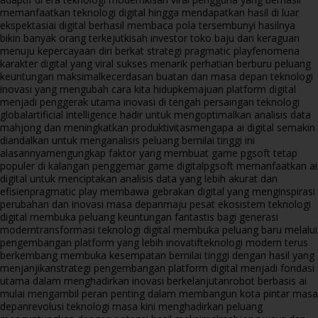
memanfaatkan teknologi digital hingga mendapatkan hasil di luar
ekspektasi
ai digital berhasil membaca pola tersembunyi hasilnya
bikin banyak orang terkejut
kisah investor toko baju dari keraguan
menuju kepercayaan diri berkat strategi pragmatic play
fenomena
karakter digital yang viral sukses menarik perhatian berburu peluang
keuntungan maksimal
kecerdasan buatan dan masa depan teknologi
inovasi yang mengubah cara kita hidup
kemajuan platform digital
menjadi penggerak utama inovasi di tengah persaingan teknologi
global
artificial intelligence hadir untuk mengoptimalkan analisis data
mahjong dan meningkatkan produktivitas
mengapa ai digital semakin
diandalkan untuk menganalisis peluang bernilai tinggi ini
alasannya
mengungkap faktor yang membuat game pgsoft tetap
populer di kalangan penggemar game digital
pgsoft memanfaatkan ai
digital untuk menciptakan analisis data yang lebih akurat dan
efisien
pragmatic play membawa gebrakan digital yang menginspirasi
perubahan dan inovasi masa depan
maju pesat ekosistem teknologi
digital membuka peluang keuntungan fantastis bagi generasi
modern
transformasi teknologi digital membuka peluang baru melalui
pengembangan platform yang lebih inovatif
teknologi modern terus
berkembang membuka kesempatan bernilai tinggi dengan hasil yang
menjanjikan
strategi pengembangan platform digital menjadi fondasi
utama dalam menghadirkan inovasi berkelanjutan
robot berbasis ai
mulai mengambil peran penting dalam membangun kota pintar masa
depan
revolusi teknologi masa kini menghadirkan peluang