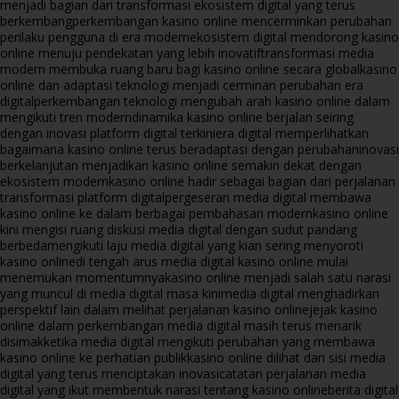
menjadi bagian dari transformasi ekosistem digital yang terus
berkembang
perkembangan kasino online mencerminkan perubahan
perilaku pengguna di era modern
ekosistem digital mendorong kasino
online menuju pendekatan yang lebih inovatif
transformasi media
modern membuka ruang baru bagi kasino online secara global
kasino
online dan adaptasi teknologi menjadi cerminan perubahan era
digital
perkembangan teknologi mengubah arah kasino online dalam
mengikuti tren modern
dinamika kasino online berjalan seiring
dengan inovasi platform digital terkini
era digital memperlihatkan
bagaimana kasino online terus beradaptasi dengan perubahan
inovasi
berkelanjutan menjadikan kasino online semakin dekat dengan
ekosistem modern
kasino online hadir sebagai bagian dari perjalanan
transformasi platform digital
pergeseran media digital membawa
kasino online ke dalam berbagai pembahasan modern
kasino online
kini mengisi ruang diskusi media digital dengan sudut pandang
berbeda
mengikuti laju media digital yang kian sering menyoroti
kasino online
di tengah arus media digital kasino online mulai
menemukan momentumnya
kasino online menjadi salah satu narasi
yang muncul di media digital masa kini
media digital menghadirkan
perspektif lain dalam melihat perjalanan kasino online
jejak kasino
online dalam perkembangan media digital masih terus menarik
disimak
ketika media digital mengikuti perubahan yang membawa
kasino online ke perhatian publik
kasino online dilihat dari sisi media
digital yang terus menciptakan inovasi
catatan perjalanan media
digital yang ikut membentuk narasi tentang kasino online
berita digital