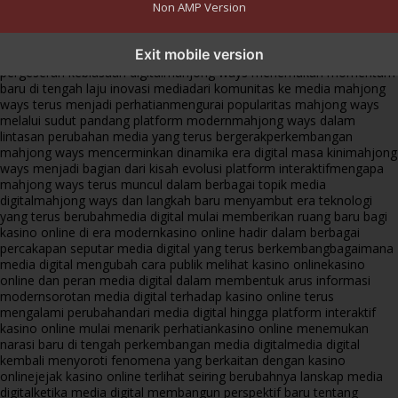
Non AMP Version
mahjong ways dan cerita perubahan yang terus berkembang di
Exit mobile version
platform online
fenomena mahjong ways muncul bersama
pergeseran kebiasaan digital
mahjong ways menemukan momentum
baru di tengah laju inovasi media
dari komunitas ke media mahjong
ways terus menjadi perhatian
mengurai popularitas mahjong ways
melalui sudut pandang platform modern
mahjong ways dalam
lintasan perubahan media yang terus bergerak
perkembangan
mahjong ways mencerminkan dinamika era digital masa kini
mahjong
ways menjadi bagian dari kisah evolusi platform interaktif
mengapa
mahjong ways terus muncul dalam berbagai topik media
digital
mahjong ways dan langkah baru menyambut era teknologi
yang terus berubah
media digital mulai memberikan ruang baru bagi
kasino online di era modern
kasino online hadir dalam berbagai
percakapan seputar media digital yang terus berkembang
bagaimana
media digital mengubah cara publik melihat kasino online
kasino
online dan peran media digital dalam membentuk arus informasi
modern
sorotan media digital terhadap kasino online terus
mengalami perubahan
dari media digital hingga platform interaktif
kasino online mulai menarik perhatian
kasino online menemukan
narasi baru di tengah perkembangan media digital
media digital
kembali menyoroti fenomena yang berkaitan dengan kasino
online
jejak kasino online terlihat seiring berubahnya lanskap media
digital
ketika media digital membangun perspektif baru tentang