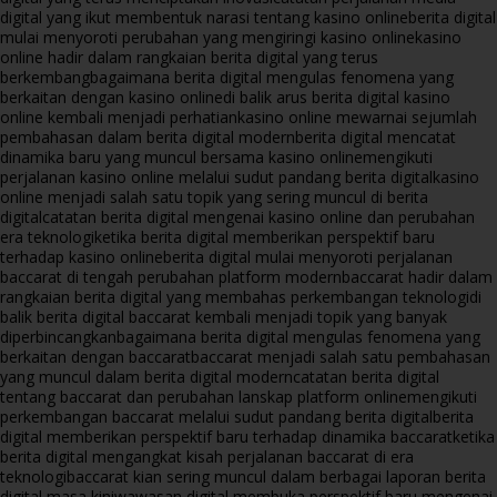
digital yang ikut membentuk narasi tentang kasino online
berita digital
mulai menyoroti perubahan yang mengiringi kasino online
kasino
online hadir dalam rangkaian berita digital yang terus
berkembang
bagaimana berita digital mengulas fenomena yang
berkaitan dengan kasino online
di balik arus berita digital kasino
online kembali menjadi perhatian
kasino online mewarnai sejumlah
pembahasan dalam berita digital modern
berita digital mencatat
dinamika baru yang muncul bersama kasino online
mengikuti
perjalanan kasino online melalui sudut pandang berita digital
kasino
online menjadi salah satu topik yang sering muncul di berita
digital
catatan berita digital mengenai kasino online dan perubahan
era teknologi
ketika berita digital memberikan perspektif baru
terhadap kasino online
berita digital mulai menyoroti perjalanan
baccarat di tengah perubahan platform modern
baccarat hadir dalam
rangkaian berita digital yang membahas perkembangan teknologi
di
balik berita digital baccarat kembali menjadi topik yang banyak
diperbincangkan
bagaimana berita digital mengulas fenomena yang
berkaitan dengan baccarat
baccarat menjadi salah satu pembahasan
yang muncul dalam berita digital modern
catatan berita digital
tentang baccarat dan perubahan lanskap platform online
mengikuti
perkembangan baccarat melalui sudut pandang berita digital
berita
digital memberikan perspektif baru terhadap dinamika baccarat
ketika
berita digital mengangkat kisah perjalanan baccarat di era
teknologi
baccarat kian sering muncul dalam berbagai laporan berita
digital masa kini
wawasan digital membuka perspektif baru mengenai