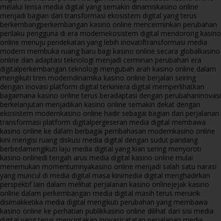
melalui lensa media digital yang semakin dinamis
kasino online
menjadi bagian dari transformasi ekosistem digital yang terus
berkembang
perkembangan kasino online mencerminkan perubahan
perilaku pengguna di era modern
ekosistem digital mendorong kasino
online menuju pendekatan yang lebih inovatif
transformasi media
modern membuka ruang baru bagi kasino online secara global
kasino
online dan adaptasi teknologi menjadi cerminan perubahan era
digital
perkembangan teknologi mengubah arah kasino online dalam
mengikuti tren modern
dinamika kasino online berjalan seiring
dengan inovasi platform digital terkini
era digital memperlihatkan
bagaimana kasino online terus beradaptasi dengan perubahan
inovasi
berkelanjutan menjadikan kasino online semakin dekat dengan
ekosistem modern
kasino online hadir sebagai bagian dari perjalanan
transformasi platform digital
pergeseran media digital membawa
kasino online ke dalam berbagai pembahasan modern
kasino online
kini mengisi ruang diskusi media digital dengan sudut pandang
berbeda
mengikuti laju media digital yang kian sering menyoroti
kasino online
di tengah arus media digital kasino online mulai
menemukan momentumnya
kasino online menjadi salah satu narasi
yang muncul di media digital masa kini
media digital menghadirkan
perspektif lain dalam melihat perjalanan kasino online
jejak kasino
online dalam perkembangan media digital masih terus menarik
disimak
ketika media digital mengikuti perubahan yang membawa
kasino online ke perhatian publik
kasino online dilihat dari sisi media
digital yang terus menciptakan inovasi
catatan perjalanan media