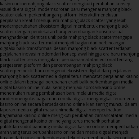
kasino online
mahjong black scatter mengikuti perubahan konsep
visual di era digital modern
sorotan baru mengenai mahjong black
scatter dalam perkembangan platform interaktif
menelusuri
perjalanan kreatif menuju era mahjong black scatter yang lebih
modern
perubahan ekosistem digital membentuk mahjong black
scatter dengan pendekatan baru
perkembangan konsep visual
menghadirkan identitas unik pada mahjong black scatter
mengapa
mahjong black scatter mulai menjadi bagian dari perbincangan
digital
di balik transformasi desain mahjong black scatter terdapat
perjalanan inovasi modern
dari konsep awal hingga era baru mahjong
black scatter terus mengalami perubahan
catatan editorial tentang
pergeseran platform dan perkembangan mahjong black
scatter
perspektif baru mengenai ekosistem digital dan perjalanan
mahjong black scatter
media digital terus mencatat perjalanan kasino
online dalam berbagai perubahan era
di balik perkembangan media
digital kasino online mulai sering menjadi sorotan
kasino online
menemukan ruang pembahasan baru melalui media digital
modern
mengulas bagaimana media digital mengangkat fenomena
kasino online secara berbeda
kasino online kian sering muncul dalam
laporan media digital masa kini
media digital memperlihatkan
bagaimana kasino online mengikuti perubahan zaman
catatan media
digital mengenai kasino online yang terus menarik perhatian
publik
dari sudut pandang media digital kasino online memperlihatkan
arah yang terus berubah
kasino online dan media digital menjadi
bagian dari narasi perkembangan teknologi
membaca kasino online