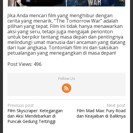
Jika Anda mencari film yang menghibur dengan
cerita yang menarik, “The Tomorrow War” adalah
pilihan yang tepat. Film ini tidak hanya menawarkan
aksi yang seru, tetapi juga mengajak penonton
untuk berpikir tentang masa depan dan pentingnya
melindungi umat manusia dari ancaman yang datang
dari luar angkasa. Tontonlah film ini dan saksikan
petualangan yang menegangkan di masa depan!
Post Views:
496
Follow Us
P
Previous post
Next post
Film Skyscraper: Ketegangan
Film Mad Max: Fury Road
o
dan Aksi Mendebarkan di
dan Keajaiban di Baliknya
s
Puncak Gedung Tertinggi
t