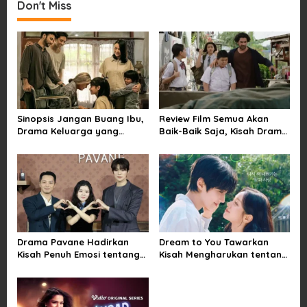
Don't Miss
n
a
v
i
g
a
Sinopsis Jangan Buang Ibu,
Review Film Semua Akan
t
Drama Keluarga yang
Baik-Baik Saja, Kisah Drama
i
Menyentuh tentang Kasih
Keluarga yang Sarat Makna
Sayang dan Bakti kepada
tentang Kehilangan dan
o
Orang Tua
Harapan
n
Drama Pavane Hadirkan
Dream to You Tawarkan
Kisah Penuh Emosi tentang
Kisah Mengharukan tentang
Cinta, Penyesalan, dan
Perjuangan Meraih Mimpi
Kesempatan Memulai
yang Sempat Tertunda
Kembali