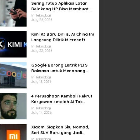
Sering Tutup Aplikasi Latar
Belakang HP Bisa Membuat
Baterai Lebih Boros
In Teknologi
July 26, 2026
Kimi K3 Baru Dirilis, AI China Ini
Langsung Dilirik Microsoft
In Teknologi
July 22, 2026
Google Borong Listrik PLTS
Raksasa untuk Menopang
Pusat Data dan AI
In Teknologi
July 18, 2026
4 Perusahaan Kembali Rekrut
Karyawan setelah AI Tak
Penuhi Harapan
In Teknologi
July 14, 2026
Xiaomi Siapkan Sky Nomad,
Seri SUV Baru yang Jadi
Sorotan Otomotif Dunia
In Teknologi