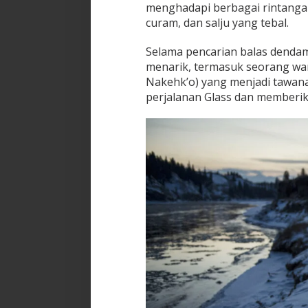
menghadapi berbagai rintanga
curam, dan salju yang tebal.
Selama pencarian balas denda
menarik, termasuk seorang wa
Nakehk’o) yang menjadi tawana
perjalanan Glass dan memberik