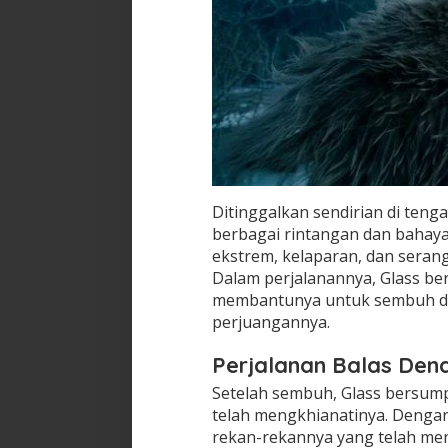
Ditinggalkan sendirian di ten
berbagai rintangan dan bahaya
ekstrem, kelaparan, dan seran
Dalam perjalanannya, Glass b
membantunya untuk sembuh da
perjuangannya.
Perjalanan Balas De
Setelah sembuh, Glass bersum
telah mengkhianatinya. Dengan 
rekan-rekannya yang telah men