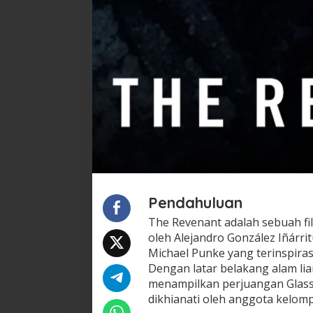
Pendahuluan
The Revenant adalah sebuah fi
oleh Alejandro González Iñárrit
Michael Punke yang terinspiras
Dengan latar belakang alam liar
menampilkan perjuangan Glass
dikhianati oleh anggota kelomp