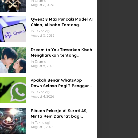
In Drama
Kesempatan Memulai Kembali
August 6, 2026
Qwen3.8 Max Puncaki Model AI
China, Alibaba Tantang
Pemain Global
In Teknologi
August 5, 2026
Dream to You Tawarkan Kisah
Mengharukan tentang
Perjuangan Meraih Mimpi
In Drama
yang Sempat Tertunda
August 5, 2026
Apakah Benar WhatsApp
Down Selasa Pagi ? Pengguna
Kesulitan Kirim Gambar dan
In Teknologi
Video di Sejumlah Wilayah
August 4, 2026
Ribuan Pekerja AI Surati AS,
Minta Rem Darurat bagi
Teknologi Canggih
In Teknologi
August 1, 2026