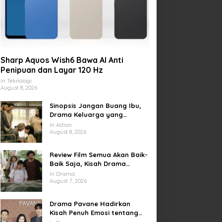
Sharp Aquos Wish6 Bawa AI Anti
Penipuan dan Layar 120 Hz
In Teknologi
August 8, 2026
Sinopsis Jangan Buang Ibu,
Drama Keluarga yang
Menyentuh tentang Kasih
In Action
Sayang dan Bakti kepada
August 8, 2026
Orang Tua
Review Film Semua Akan Baik-
Baik Saja, Kisah Drama
Keluarga yang Sarat Makna
In Drama
tentang Kehilangan dan
August 7, 2026
Harapan
Drama Pavane Hadirkan
Kisah Penuh Emosi tentang
Cinta, Penyesalan, dan