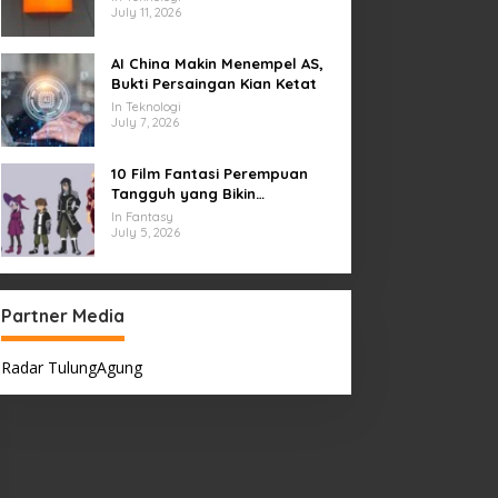
July 11, 2026
AI China Makin Menempel AS,
Bukti Persaingan Kian Ketat
In Teknologi
July 7, 2026
10 Film Fantasi Perempuan
Tangguh yang Bikin
Terinspirasi, Termasuk Damsel
In Fantasy
July 5, 2026
Partner Media
Radar TulungAgung