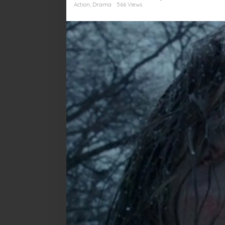
Alam
Action
,
Drama
566 Views
Liar