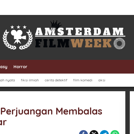
tasy
Horror
sah nyata
fiksi ilmiah
cerita detektif
film komedi
aksi
: Perjuangan Membalas
ar