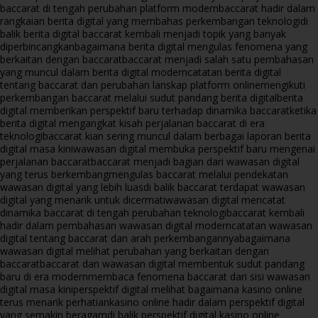
baccarat di tengah perubahan platform modern
baccarat hadir dalam
rangkaian berita digital yang membahas perkembangan teknologi
di
balik berita digital baccarat kembali menjadi topik yang banyak
diperbincangkan
bagaimana berita digital mengulas fenomena yang
berkaitan dengan baccarat
baccarat menjadi salah satu pembahasan
yang muncul dalam berita digital modern
catatan berita digital
tentang baccarat dan perubahan lanskap platform online
mengikuti
perkembangan baccarat melalui sudut pandang berita digital
berita
digital memberikan perspektif baru terhadap dinamika baccarat
ketika
berita digital mengangkat kisah perjalanan baccarat di era
teknologi
baccarat kian sering muncul dalam berbagai laporan berita
digital masa kini
wawasan digital membuka perspektif baru mengenai
perjalanan baccarat
baccarat menjadi bagian dari wawasan digital
yang terus berkembang
mengulas baccarat melalui pendekatan
wawasan digital yang lebih luas
di balik baccarat terdapat wawasan
digital yang menarik untuk dicermati
wawasan digital mencatat
dinamika baccarat di tengah perubahan teknologi
baccarat kembali
hadir dalam pembahasan wawasan digital modern
catatan wawasan
digital tentang baccarat dan arah perkembangannya
bagaimana
wawasan digital melihat perubahan yang berkaitan dengan
baccarat
baccarat dan wawasan digital membentuk sudut pandang
baru di era modern
membaca fenomena baccarat dari sisi wawasan
digital masa kini
perspektif digital melihat bagaimana kasino online
terus menarik perhatian
kasino online hadir dalam perspektif digital
yang semakin beragam
di balik perspektif digital kasino online