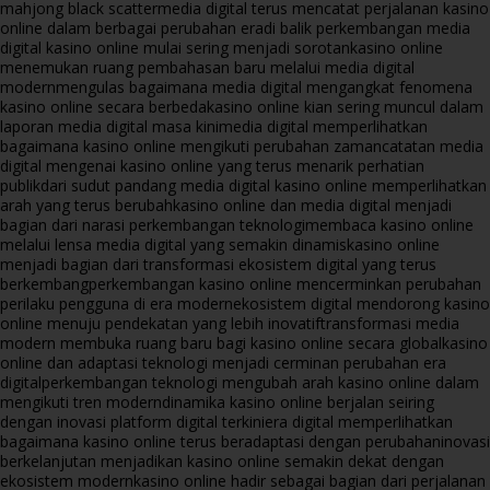
mahjong black scatter
media digital terus mencatat perjalanan kasino
online dalam berbagai perubahan era
di balik perkembangan media
digital kasino online mulai sering menjadi sorotan
kasino online
menemukan ruang pembahasan baru melalui media digital
modern
mengulas bagaimana media digital mengangkat fenomena
kasino online secara berbeda
kasino online kian sering muncul dalam
laporan media digital masa kini
media digital memperlihatkan
bagaimana kasino online mengikuti perubahan zaman
catatan media
digital mengenai kasino online yang terus menarik perhatian
publik
dari sudut pandang media digital kasino online memperlihatkan
arah yang terus berubah
kasino online dan media digital menjadi
bagian dari narasi perkembangan teknologi
membaca kasino online
melalui lensa media digital yang semakin dinamis
kasino online
menjadi bagian dari transformasi ekosistem digital yang terus
berkembang
perkembangan kasino online mencerminkan perubahan
perilaku pengguna di era modern
ekosistem digital mendorong kasino
online menuju pendekatan yang lebih inovatif
transformasi media
modern membuka ruang baru bagi kasino online secara global
kasino
online dan adaptasi teknologi menjadi cerminan perubahan era
digital
perkembangan teknologi mengubah arah kasino online dalam
mengikuti tren modern
dinamika kasino online berjalan seiring
dengan inovasi platform digital terkini
era digital memperlihatkan
bagaimana kasino online terus beradaptasi dengan perubahan
inovasi
berkelanjutan menjadikan kasino online semakin dekat dengan
ekosistem modern
kasino online hadir sebagai bagian dari perjalanan