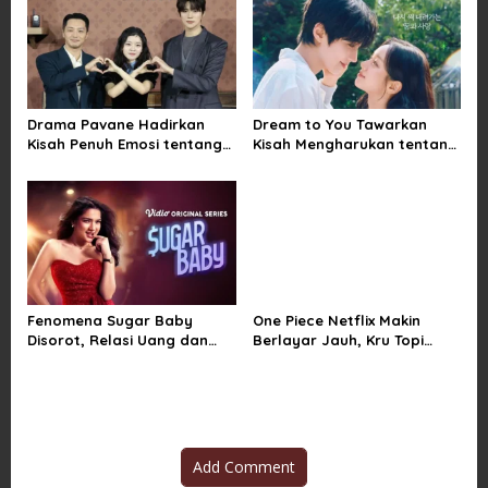
o
Orang Tua
Harapan
n
Drama Pavane Hadirkan
Dream to You Tawarkan
Kisah Penuh Emosi tentang
Kisah Mengharukan tentang
Cinta, Penyesalan, dan
Perjuangan Meraih Mimpi
Kesempatan Memulai
yang Sempat Tertunda
Kembali
Fenomena Sugar Baby
One Piece Netflix Makin
Disorot, Relasi Uang dan
Berlayar Jauh, Kru Topi
Kuasa di Balik Kemewahan
Jerami Tak Lagi Main Aman
Add Comment