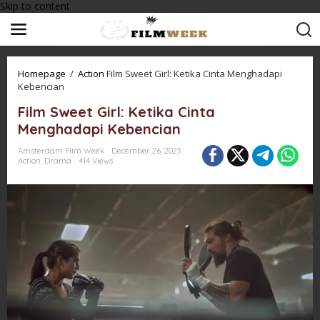
Skip to content
Homepage
/
Action
Film Sweet Girl: Ketika Cinta Menghadapi
Kebencian
Film Sweet Girl: Ketika Cinta
Menghadapi Kebencian
Amsterdam Film Week
December 26, 2023
Action
,
Drama
414 Views