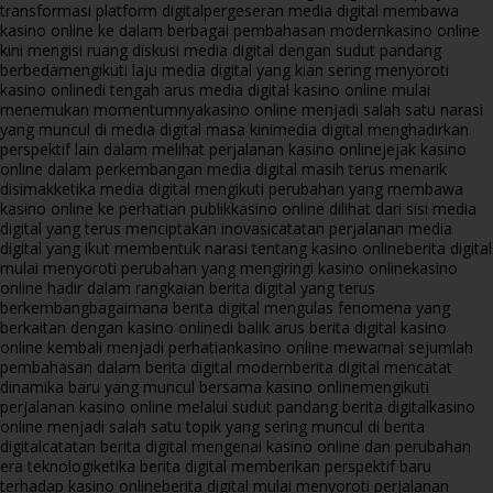
transformasi platform digital
pergeseran media digital membawa
kasino online ke dalam berbagai pembahasan modern
kasino online
kini mengisi ruang diskusi media digital dengan sudut pandang
berbeda
mengikuti laju media digital yang kian sering menyoroti
kasino online
di tengah arus media digital kasino online mulai
menemukan momentumnya
kasino online menjadi salah satu narasi
yang muncul di media digital masa kini
media digital menghadirkan
perspektif lain dalam melihat perjalanan kasino online
jejak kasino
online dalam perkembangan media digital masih terus menarik
disimak
ketika media digital mengikuti perubahan yang membawa
kasino online ke perhatian publik
kasino online dilihat dari sisi media
digital yang terus menciptakan inovasi
catatan perjalanan media
digital yang ikut membentuk narasi tentang kasino online
berita digital
mulai menyoroti perubahan yang mengiringi kasino online
kasino
online hadir dalam rangkaian berita digital yang terus
berkembang
bagaimana berita digital mengulas fenomena yang
berkaitan dengan kasino online
di balik arus berita digital kasino
online kembali menjadi perhatian
kasino online mewarnai sejumlah
pembahasan dalam berita digital modern
berita digital mencatat
dinamika baru yang muncul bersama kasino online
mengikuti
perjalanan kasino online melalui sudut pandang berita digital
kasino
online menjadi salah satu topik yang sering muncul di berita
digital
catatan berita digital mengenai kasino online dan perubahan
era teknologi
ketika berita digital memberikan perspektif baru
terhadap kasino online
berita digital mulai menyoroti perjalanan