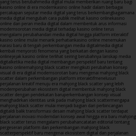
yang terus berubah
media digital mulai memberikan ruang baru bagi
kasino online di era modern
kasino online hadir dalam berbagai
percakapan seputar media digital yang terus berkembang
bagaimana
media digital mengubah cara publik melihat kasino online
kasino
online dan peran media digital dalam membentuk arus informasi
modern
sorotan media digital terhadap kasino online terus
mengalami perubahan
dari media digital hingga platform interaktif
kasino online mulai menarik perhatian
kasino online menemukan
narasi baru di tengah perkembangan media digital
media digital
kembali menyoroti fenomena yang berkaitan dengan kasino
online
jejak kasino online terlihat seiring berubahnya lanskap media
digital
ketika media digital membangun perspektif baru tentang
kasino online
mahjong black scatter mengikuti perubahan konsep
visual di era digital modern
sorotan baru mengenai mahjong black
scatter dalam perkembangan platform interaktif
menelusuri
perjalanan kreatif menuju era mahjong black scatter yang lebih
modern
perubahan ekosistem digital membentuk mahjong black
scatter dengan pendekatan baru
perkembangan konsep visual
menghadirkan identitas unik pada mahjong black scatter
mengapa
mahjong black scatter mulai menjadi bagian dari perbincangan
digital
di balik transformasi desain mahjong black scatter terdapat
perjalanan inovasi modern
dari konsep awal hingga era baru mahjong
black scatter terus mengalami perubahan
catatan editorial tentang
pergeseran platform dan perkembangan mahjong black
scatter
perspektif baru mengenai ekosistem digital dan perjalanan