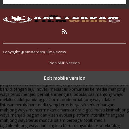
Copyright @
Amsterdam Film Review
Non AMP Version
mahjong ways dan cerita perubahan yang terus berkembang di
Exit mobile version
platform online
fenomena mahjong ways muncul bersama
pergeseran kebiasaan digital
mahjong ways menemukan momentum
baru di tengah laju inovasi media
dari komunitas ke media mahjong
ways terus menjadi perhatian
mengurai popularitas mahjong ways
melalui sudut pandang platform modern
mahjong ways dalam
lintasan perubahan media yang terus bergerak
perkembangan
mahjong ways mencerminkan dinamika era digital masa kini
mahjong
ways menjadi bagian dari kisah evolusi platform interaktif
mengapa
mahjong ways terus muncul dalam berbagai topik media
digital
mahjong ways dan langkah baru menyambut era teknologi