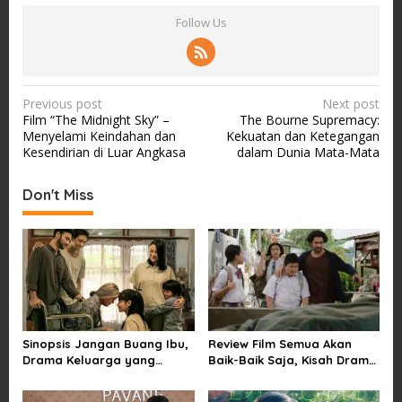
Follow Us
P
Previous post
Next post
Film “The Midnight Sky” –
The Bourne Supremacy:
o
Menyelami Keindahan dan
Kekuatan dan Ketegangan
s
Kesendirian di Luar Angkasa
dalam Dunia Mata-Mata
t
Don't Miss
n
a
v
i
g
a
Sinopsis Jangan Buang Ibu,
Review Film Semua Akan
t
Drama Keluarga yang
Baik-Baik Saja, Kisah Drama
i
Menyentuh tentang Kasih
Keluarga yang Sarat Makna
Sayang dan Bakti kepada
tentang Kehilangan dan