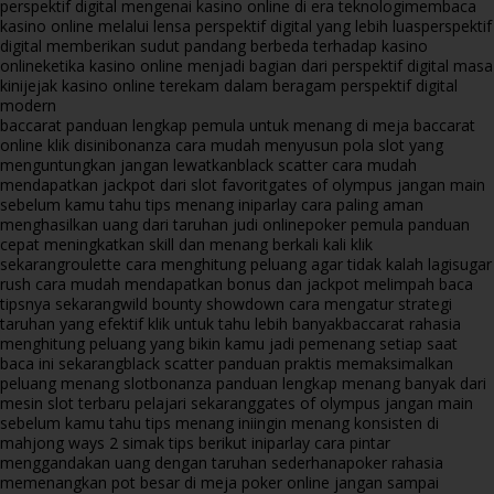
perspektif digital mengenai kasino online di era teknologi
membaca
kasino online melalui lensa perspektif digital yang lebih luas
perspektif
digital memberikan sudut pandang berbeda terhadap kasino
online
ketika kasino online menjadi bagian dari perspektif digital masa
kini
jejak kasino online terekam dalam beragam perspektif digital
modern
baccarat panduan lengkap pemula untuk menang di meja baccarat
online klik disini
bonanza cara mudah menyusun pola slot yang
menguntungkan jangan lewatkan
black scatter cara mudah
mendapatkan jackpot dari slot favorit
gates of olympus jangan main
sebelum kamu tahu tips menang ini
parlay cara paling aman
menghasilkan uang dari taruhan judi online
poker pemula panduan
cepat meningkatkan skill dan menang berkali kali klik
sekarang
roulette cara menghitung peluang agar tidak kalah lagi
sugar
rush cara mudah mendapatkan bonus dan jackpot melimpah baca
tipsnya sekarang
wild bounty showdown cara mengatur strategi
taruhan yang efektif klik untuk tahu lebih banyak
baccarat rahasia
menghitung peluang yang bikin kamu jadi pemenang setiap saat
baca ini sekarang
black scatter panduan praktis memaksimalkan
peluang menang slot
bonanza panduan lengkap menang banyak dari
mesin slot terbaru pelajari sekarang
gates of olympus jangan main
sebelum kamu tahu tips menang ini
ingin menang konsisten di
mahjong ways 2 simak tips berikut ini
parlay cara pintar
menggandakan uang dengan taruhan sederhana
poker rahasia
memenangkan pot besar di meja poker online jangan sampai