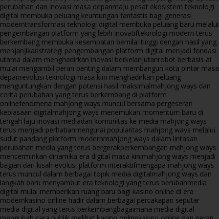
perubahan dan inovasi masa depan
maju pesat ekosistem teknologi
digital membuka peluang keuntungan fantastis bagi generasi
modern
transformasi teknologi digital membuka peluang baru melalui
pengembangan platform yang lebih inovatif
teknologi modern terus
berkembang membuka kesempatan bernilai tinggi dengan hasil yang
menjanjikan
strategi pengembangan platform digital menjadi fondasi
utama dalam menghadirkan inovasi berkelanjutan
robot berbasis ai
mulai mengambil peran penting dalam membangun kota pintar masa
depan
revolusi teknologi masa kini menghadirkan peluang
menguntungkan dengan potensi hasil maksimal
mahjong ways dan
cerita perubahan yang terus berkembang di platform
online
fenomena mahjong ways muncul bersama pergeseran
kebiasaan digital
mahjong ways menemukan momentum baru di
tengah laju inovasi media
dari komunitas ke media mahjong ways
terus menjadi perhatian
mengurai popularitas mahjong ways melalui
sudut pandang platform modern
mahjong ways dalam lintasan
perubahan media yang terus bergerak
perkembangan mahjong ways
mencerminkan dinamika era digital masa kini
mahjong ways menjadi
bagian dari kisah evolusi platform interaktif
mengapa mahjong ways
terus muncul dalam berbagai topik media digital
mahjong ways dan
langkah baru menyambut era teknologi yang terus berubah
media
digital mulai memberikan ruang baru bagi kasino online di era
modern
kasino online hadir dalam berbagai percakapan seputar
media digital yang terus berkembang
bagaimana media digital
mengubah cara publik melihat kasino online
kasino online dan peran