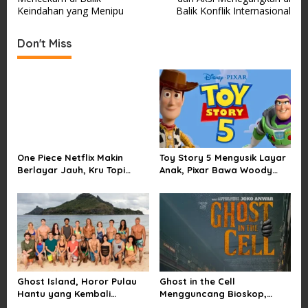
s
Keindahan yang Menipu
Balik Konflik Internasional
t
Don't Miss
n
a
v
i
g
a
One Piece Netflix Makin
Toy Story 5 Mengusik Layar
t
Berlayar Jauh, Kru Topi
Anak, Pixar Bawa Woody
i
Jerami Tak Lagi Main Aman
dan Buzz Pulang ke Bioskop
o
n
Ghost Island, Horor Pulau
Ghost in the Cell
Hantu yang Kembali
Mengguncang Bioskop,
Menarik Perhatian Penonton
Horor Penjara Rasa