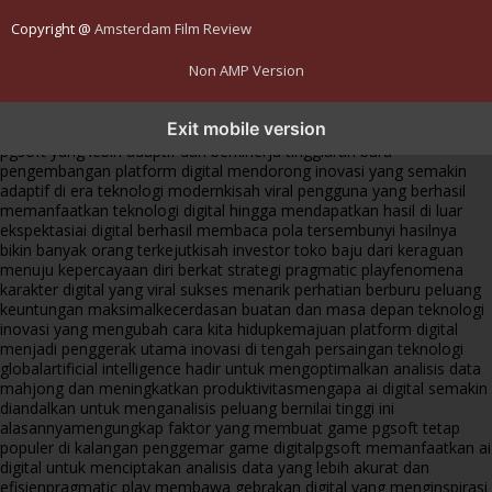
Copyright @
Amsterdam Film Review
Non AMP Version
transformasi digital pragmatic play menjadi inspirasi baru dalam
Exit mobile version
menghadirkan inovasi berkualitas
ai digital menjadi kunci analisis data
pgsoft yang lebih adaptif dan berkinerja tinggi
arah baru
pengembangan platform digital mendorong inovasi yang semakin
adaptif di era teknologi modern
kisah viral pengguna yang berhasil
memanfaatkan teknologi digital hingga mendapatkan hasil di luar
ekspektasi
ai digital berhasil membaca pola tersembunyi hasilnya
bikin banyak orang terkejut
kisah investor toko baju dari keraguan
menuju kepercayaan diri berkat strategi pragmatic play
fenomena
karakter digital yang viral sukses menarik perhatian berburu peluang
keuntungan maksimal
kecerdasan buatan dan masa depan teknologi
inovasi yang mengubah cara kita hidup
kemajuan platform digital
menjadi penggerak utama inovasi di tengah persaingan teknologi
global
artificial intelligence hadir untuk mengoptimalkan analisis data
mahjong dan meningkatkan produktivitas
mengapa ai digital semakin
diandalkan untuk menganalisis peluang bernilai tinggi ini
alasannya
mengungkap faktor yang membuat game pgsoft tetap
populer di kalangan penggemar game digital
pgsoft memanfaatkan ai
digital untuk menciptakan analisis data yang lebih akurat dan
efisien
pragmatic play membawa gebrakan digital yang menginspirasi