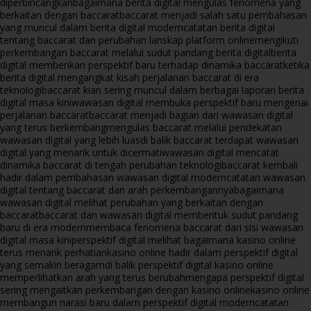
diperbincangkan
bagaimana berita digital mengulas fenomena yang
berkaitan dengan baccarat
baccarat menjadi salah satu pembahasan
yang muncul dalam berita digital modern
catatan berita digital
tentang baccarat dan perubahan lanskap platform online
mengikuti
perkembangan baccarat melalui sudut pandang berita digital
berita
digital memberikan perspektif baru terhadap dinamika baccarat
ketika
berita digital mengangkat kisah perjalanan baccarat di era
teknologi
baccarat kian sering muncul dalam berbagai laporan berita
digital masa kini
wawasan digital membuka perspektif baru mengenai
perjalanan baccarat
baccarat menjadi bagian dari wawasan digital
yang terus berkembang
mengulas baccarat melalui pendekatan
wawasan digital yang lebih luas
di balik baccarat terdapat wawasan
digital yang menarik untuk dicermati
wawasan digital mencatat
dinamika baccarat di tengah perubahan teknologi
baccarat kembali
hadir dalam pembahasan wawasan digital modern
catatan wawasan
digital tentang baccarat dan arah perkembangannya
bagaimana
wawasan digital melihat perubahan yang berkaitan dengan
baccarat
baccarat dan wawasan digital membentuk sudut pandang
baru di era modern
membaca fenomena baccarat dari sisi wawasan
digital masa kini
perspektif digital melihat bagaimana kasino online
terus menarik perhatian
kasino online hadir dalam perspektif digital
yang semakin beragam
di balik perspektif digital kasino online
memperlihatkan arah yang terus berubah
mengapa perspektif digital
sering mengaitkan perkembangan dengan kasino online
kasino online
membangun narasi baru dalam perspektif digital modern
catatan