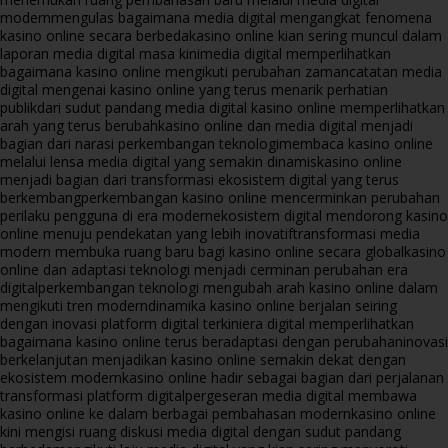
modern
mengulas bagaimana media digital mengangkat fenomena
kasino online secara berbeda
kasino online kian sering muncul dalam
laporan media digital masa kini
media digital memperlihatkan
bagaimana kasino online mengikuti perubahan zaman
catatan media
digital mengenai kasino online yang terus menarik perhatian
publik
dari sudut pandang media digital kasino online memperlihatkan
arah yang terus berubah
kasino online dan media digital menjadi
bagian dari narasi perkembangan teknologi
membaca kasino online
melalui lensa media digital yang semakin dinamis
kasino online
menjadi bagian dari transformasi ekosistem digital yang terus
berkembang
perkembangan kasino online mencerminkan perubahan
perilaku pengguna di era modern
ekosistem digital mendorong kasino
online menuju pendekatan yang lebih inovatif
transformasi media
modern membuka ruang baru bagi kasino online secara global
kasino
online dan adaptasi teknologi menjadi cerminan perubahan era
digital
perkembangan teknologi mengubah arah kasino online dalam
mengikuti tren modern
dinamika kasino online berjalan seiring
dengan inovasi platform digital terkini
era digital memperlihatkan
bagaimana kasino online terus beradaptasi dengan perubahan
inovasi
berkelanjutan menjadikan kasino online semakin dekat dengan
ekosistem modern
kasino online hadir sebagai bagian dari perjalanan
transformasi platform digital
pergeseran media digital membawa
kasino online ke dalam berbagai pembahasan modern
kasino online
kini mengisi ruang diskusi media digital dengan sudut pandang