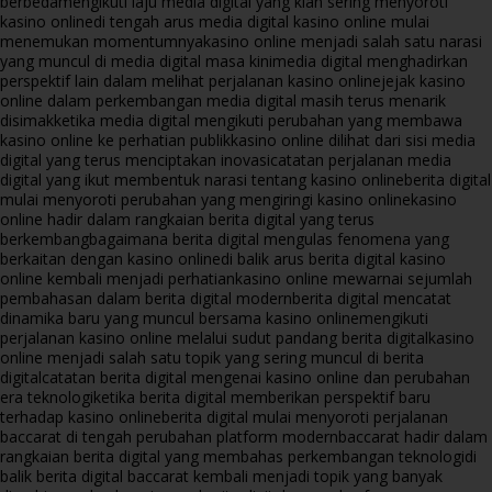
berbeda
mengikuti laju media digital yang kian sering menyoroti
kasino online
di tengah arus media digital kasino online mulai
menemukan momentumnya
kasino online menjadi salah satu narasi
yang muncul di media digital masa kini
media digital menghadirkan
perspektif lain dalam melihat perjalanan kasino online
jejak kasino
online dalam perkembangan media digital masih terus menarik
disimak
ketika media digital mengikuti perubahan yang membawa
kasino online ke perhatian publik
kasino online dilihat dari sisi media
digital yang terus menciptakan inovasi
catatan perjalanan media
digital yang ikut membentuk narasi tentang kasino online
berita digital
mulai menyoroti perubahan yang mengiringi kasino online
kasino
online hadir dalam rangkaian berita digital yang terus
berkembang
bagaimana berita digital mengulas fenomena yang
berkaitan dengan kasino online
di balik arus berita digital kasino
online kembali menjadi perhatian
kasino online mewarnai sejumlah
pembahasan dalam berita digital modern
berita digital mencatat
dinamika baru yang muncul bersama kasino online
mengikuti
perjalanan kasino online melalui sudut pandang berita digital
kasino
online menjadi salah satu topik yang sering muncul di berita
digital
catatan berita digital mengenai kasino online dan perubahan
era teknologi
ketika berita digital memberikan perspektif baru
terhadap kasino online
berita digital mulai menyoroti perjalanan
baccarat di tengah perubahan platform modern
baccarat hadir dalam
rangkaian berita digital yang membahas perkembangan teknologi
di
balik berita digital baccarat kembali menjadi topik yang banyak