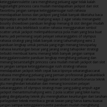
ketinggalan
roulette cara menghitung peluang agar tidak kalah
lagi
starlight princess cara mudah mendapatkan jackpot dari slot
favoritmu jangan sampai ketinggalan
sugar rush rahasia
mendapatkan bonus dan jackpot yang tidak banyak diketahui baca
tipsnya
tips ampuh main mahjong ways 2 agar selalu menang
wild
bounty showdown panduan lengkap menang di slot dengan mudah
klik untuk tahu lebih
black scatter rahasia menggunakan simbol
scatter untuk jackpot melimpah
bonanza pola main yang bisa buat
kamu jadi pemenang sejati pelajari sekarang
gates of olympus
rahasia strategi yang tidak banyak orang tahu
mahjong wins 2
panduan lengkap untuk pemula yang ingin menang terus
parlay
rahasia keuntungan besar yang jarang orang tahu
poker strategi
terbukti membuat kamu menang lebih banyak jangan sampai
ketinggalan
roulette panduan lengkap menghitung peluang dan
menang besar
starlight princess cara mudah meraih jackpot dari slot
ini jangan sampai ketinggalan
sugar rush strategi rahasia
mendapatkan jackpot lebih cepat baca tipsnya sekarang
baccarat
rahasia menghitung peluang yang pemain profesional gunakan
black
scatter strategi rahasia menggunakan simbol scatter
bonanza teknik
jitu menghindari kekalahan dan menang konsisten pelajari
sekarang
gates of olympus strategi main yang paling ampuh agar
jackpot menantimu
mahjong wins 2 pola scatter yang bikin kamu
paling diingat
parlay teknik jitu meningkatkan keuntungan dari taruhan
parlay
poker teknik membaca gerak lawan yang harus kamu kuasai
jangan sampai ketinggalan
roulette panduan mudah menghitung