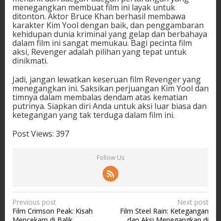
menegangkan membuat film ini layak untuk
ditonton. Aktor Bruce Khan berhasil membawa
karakter Kim Yool dengan baik, dan penggambaran
kehidupan dunia kriminal yang gelap dan berbahaya
dalam film ini sangat memukau. Bagi pecinta film
aksi, Revenger adalah pilihan yang tepat untuk
dinikmati.
Jadi, jangan lewatkan keseruan film Revenger yang
menegangkan ini. Saksikan perjuangan Kim Yool dan
timnya dalam membalas dendam atas kematian
putrinya. Siapkan diri Anda untuk aksi luar biasa dan
ketegangan yang tak terduga dalam film ini.
Post Views:
397
Follow Us
P
Previous post
Next post
Film Crimson Peak: Kisah
Film Steel Rain: Ketegangan
o
Mencekam di Balik
dan Aksi Menegangkan di