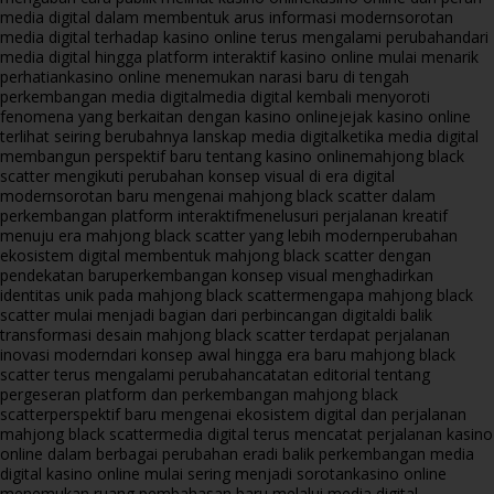
media digital dalam membentuk arus informasi modern
sorotan
media digital terhadap kasino online terus mengalami perubahan
dari
media digital hingga platform interaktif kasino online mulai menarik
perhatian
kasino online menemukan narasi baru di tengah
perkembangan media digital
media digital kembali menyoroti
fenomena yang berkaitan dengan kasino online
jejak kasino online
terlihat seiring berubahnya lanskap media digital
ketika media digital
membangun perspektif baru tentang kasino online
mahjong black
scatter mengikuti perubahan konsep visual di era digital
modern
sorotan baru mengenai mahjong black scatter dalam
perkembangan platform interaktif
menelusuri perjalanan kreatif
menuju era mahjong black scatter yang lebih modern
perubahan
ekosistem digital membentuk mahjong black scatter dengan
pendekatan baru
perkembangan konsep visual menghadirkan
identitas unik pada mahjong black scatter
mengapa mahjong black
scatter mulai menjadi bagian dari perbincangan digital
di balik
transformasi desain mahjong black scatter terdapat perjalanan
inovasi modern
dari konsep awal hingga era baru mahjong black
scatter terus mengalami perubahan
catatan editorial tentang
pergeseran platform dan perkembangan mahjong black
scatter
perspektif baru mengenai ekosistem digital dan perjalanan
mahjong black scatter
media digital terus mencatat perjalanan kasino
online dalam berbagai perubahan era
di balik perkembangan media
digital kasino online mulai sering menjadi sorotan
kasino online
menemukan ruang pembahasan baru melalui media digital