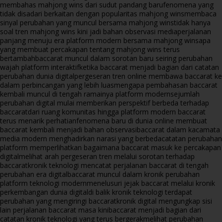
membahas mahjong wins dari sudut pandang baru
fenomena yang
tidak disadari berkaitan dengan popularitas mahjong wins
membaca
sinyal perubahan yang muncul bersama mahjong wins
tidak hanya
soal tren mahjong wins kini jadi bahan observasi media
perjalanan
panjang menuju era platform modern bersama mahjong wins
apa
yang membuat percakapan tentang mahjong wins terus
bertambah
baccarat muncul dalam sorotan baru seiring perubahan
wajah platform interaktif
ketika baccarat menjadi bagian dari catatan
perubahan dunia digital
pergeseran tren online membawa baccarat ke
dalam perbincangan yang lebih luas
mengapa pembahasan baccarat
kembali muncul di tengah ramainya platform modern
sejumlah
perubahan digital mulai memberikan perspektif berbeda terhadap
baccarat
dari ruang komunitas hingga platform modern baccarat
terus menarik perhatian
fenomena baru di dunia online membuat
baccarat kembali menjadi bahan observasi
baccarat dalam kacamata
media modern menghadirkan narasi yang berbeda
catatan perubahan
platform memperlihatkan bagaimana baccarat masuk ke percakapan
digital
melihat arah pergeseran tren melalui sorotan terhadap
baccarat
kronik teknologi mencatat perjalanan baccarat di tengah
perubahan era digital
baccarat muncul dalam kronik perubahan
platform teknologi modern
menelusuri jejak baccarat melalui kronik
perkembangan dunia digital
di balik kronik teknologi terdapat
perubahan yang mengiringi baccarat
kronik digital mengungkap sisi
lain perjalanan baccarat masa kini
baccarat menjadi bagian dari
catatan kronik teknologi yang terus bergerak
melihat perubahan