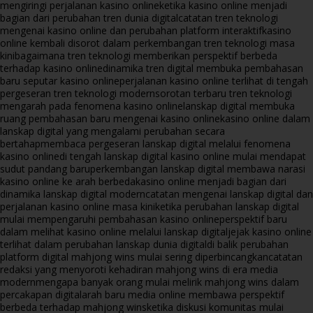
mengiringi perjalanan kasino online
ketika kasino online menjadi
bagian dari perubahan tren dunia digital
catatan tren teknologi
mengenai kasino online dan perubahan platform interaktif
kasino
online kembali disorot dalam perkembangan tren teknologi masa
kini
bagaimana tren teknologi memberikan perspektif berbeda
terhadap kasino online
dinamika tren digital membuka pembahasan
baru seputar kasino online
perjalanan kasino online terlihat di tengah
pergeseran tren teknologi modern
sorotan terbaru tren teknologi
mengarah pada fenomena kasino online
lanskap digital membuka
ruang pembahasan baru mengenai kasino online
kasino online dalam
lanskap digital yang mengalami perubahan secara
bertahap
membaca pergeseran lanskap digital melalui fenomena
kasino online
di tengah lanskap digital kasino online mulai mendapat
sudut pandang baru
perkembangan lanskap digital membawa narasi
kasino online ke arah berbeda
kasino online menjadi bagian dari
dinamika lanskap digital modern
catatan mengenai lanskap digital dan
perjalanan kasino online masa kini
ketika perubahan lanskap digital
mulai mempengaruhi pembahasan kasino online
perspektif baru
dalam melihat kasino online melalui lanskap digital
jejak kasino online
terlihat dalam perubahan lanskap dunia digital
di balik perubahan
platform digital mahjong wins mulai sering diperbincangkan
catatan
redaksi yang menyoroti kehadiran mahjong wins di era media
modern
mengapa banyak orang mulai melirik mahjong wins dalam
percakapan digital
arah baru media online membawa perspektif
berbeda terhadap mahjong wins
ketika diskusi komunitas mulai