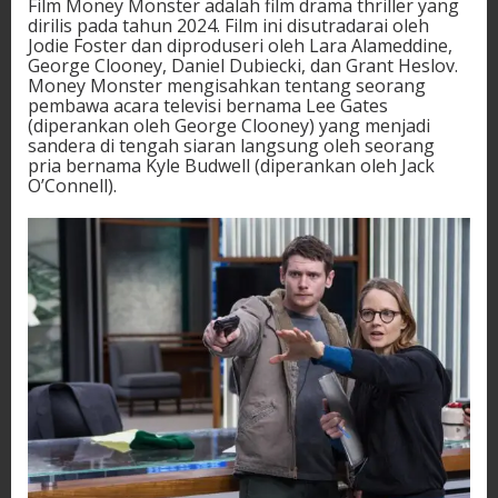
Film Money Monster adalah film drama thriller yang
dirilis pada tahun 2024. Film ini disutradarai oleh
Jodie Foster dan diproduseri oleh Lara Alameddine,
George Clooney, Daniel Dubiecki, dan Grant Heslov.
Money Monster mengisahkan tentang seorang
pembawa acara televisi bernama Lee Gates
(diperankan oleh George Clooney) yang menjadi
sandera di tengah siaran langsung oleh seorang
pria bernama Kyle Budwell (diperankan oleh Jack
O’Connell).