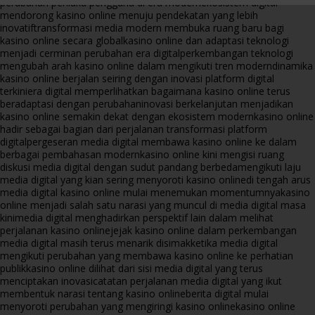
perubahan perilaku pengguna di era modern
ekosistem digital
mendorong kasino online menuju pendekatan yang lebih
inovatif
transformasi media modern membuka ruang baru bagi
kasino online secara global
kasino online dan adaptasi teknologi
menjadi cerminan perubahan era digital
perkembangan teknologi
mengubah arah kasino online dalam mengikuti tren modern
dinamika
kasino online berjalan seiring dengan inovasi platform digital
terkini
era digital memperlihatkan bagaimana kasino online terus
beradaptasi dengan perubahan
inovasi berkelanjutan menjadikan
kasino online semakin dekat dengan ekosistem modern
kasino online
hadir sebagai bagian dari perjalanan transformasi platform
digital
pergeseran media digital membawa kasino online ke dalam
berbagai pembahasan modern
kasino online kini mengisi ruang
diskusi media digital dengan sudut pandang berbeda
mengikuti laju
media digital yang kian sering menyoroti kasino online
di tengah arus
media digital kasino online mulai menemukan momentumnya
kasino
online menjadi salah satu narasi yang muncul di media digital masa
kini
media digital menghadirkan perspektif lain dalam melihat
perjalanan kasino online
jejak kasino online dalam perkembangan
media digital masih terus menarik disimak
ketika media digital
mengikuti perubahan yang membawa kasino online ke perhatian
publik
kasino online dilihat dari sisi media digital yang terus
menciptakan inovasi
catatan perjalanan media digital yang ikut
membentuk narasi tentang kasino online
berita digital mulai
menyoroti perubahan yang mengiringi kasino online
kasino online