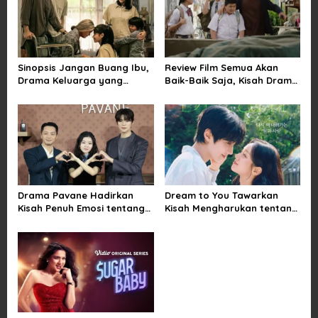
i
g
a
Sinopsis Jangan Buang Ibu,
Review Film Semua Akan
t
Drama Keluarga yang
Baik-Baik Saja, Kisah Drama
i
Menyentuh tentang Kasih
Keluarga yang Sarat Makna
Sayang dan Bakti kepada
tentang Kehilangan dan
o
Orang Tua
Harapan
n
Drama Pavane Hadirkan
Dream to You Tawarkan
Kisah Penuh Emosi tentang
Kisah Mengharukan tentang
Cinta, Penyesalan, dan
Perjuangan Meraih Mimpi
Kesempatan Memulai
yang Sempat Tertunda
Kembali