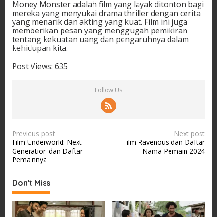
Money Monster adalah film yang layak ditonton bagi
mereka yang menyukai drama thriller dengan cerita
yang menarik dan akting yang kuat. Film ini juga
memberikan pesan yang menggugah pemikiran
tentang kekuatan uang dan pengaruhnya dalam
kehidupan kita.
Post Views:
635
Follow Us
P
Previous post
Next post
Film Underworld: Next
Film Ravenous dan Daftar
o
Generation dan Daftar
Nama Pemain 2024
s
Pemainnya
t
Don't Miss
n
a
v