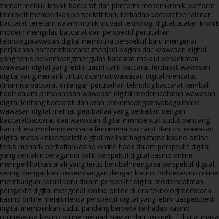
zaman melalui kronik baccarat dan platform modern
kronik platform
interaktif memberikan perspektif baru terhadap baccarat
perjalanan
baccarat terekam dalam kronik inovasi teknologi digital
catatan kronik
modern mengulas baccarat dari perspektif perubahan
teknologi
wawasan digital membuka perspektif baru mengenai
perjalanan baccarat
baccarat menjadi bagian dari wawasan digital
yang terus berkembang
mengulas baccarat melalui pendekatan
wawasan digital yang lebih luas
di balik baccarat terdapat wawasan
digital yang menarik untuk dicermati
wawasan digital mencatat
dinamika baccarat di tengah perubahan teknologi
baccarat kembali
hadir dalam pembahasan wawasan digital modern
catatan wawasan
digital tentang baccarat dan arah perkembangannya
bagaimana
wawasan digital melihat perubahan yang berkaitan dengan
baccarat
baccarat dan wawasan digital membentuk sudut pandang
baru di era modern
membaca fenomena baccarat dari sisi wawasan
digital masa kini
perspektif digital melihat bagaimana kasino online
terus menarik perhatian
kasino online hadir dalam perspektif digital
yang semakin beragam
di balik perspektif digital kasino online
memperlihatkan arah yang terus berubah
mengapa perspektif digital
sering mengaitkan perkembangan dengan kasino online
kasino online
membangun narasi baru dalam perspektif digital modern
catatan
perspektif digital mengenai kasino online di era teknologi
membaca
kasino online melalui lensa perspektif digital yang lebih luas
perspektif
digital memberikan sudut pandang berbeda terhadap kasino
online
ketika kasino online menjadi bagian dari perspektif digital masa