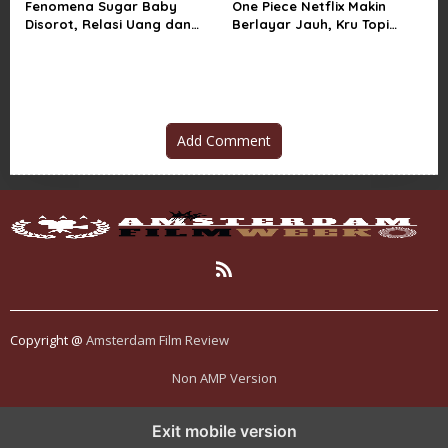
Fenomena Sugar Baby
One Piece Netflix Makin
Disorot, Relasi Uang dan
Berlayar Jauh, Kru Topi
Kuasa di Balik Kemewahan
Jerami Tak Lagi Main Aman
Add Comment
Copyright @
Amsterdam Film Review
Non AMP Version
kasino online menjadi bagian dari transformasi ekosistem digital
Exit mobile version
yang terus berkembang
perkembangan kasino online mencerminkan