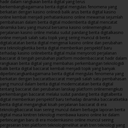
hadir dalam rangkaian berita digital yang terus
berkembang
bagaimana berita digital mengulas fenomena yang
berkaitan dengan kasino online
di balik arus berita digital kasino
online kembali menjadi perhatian
kasino online mewarnai sejumlah
pembahasan dalam berita digital modern
berita digital mencatat
dinamika baru yang muncul bersama kasino online
mengikuti
perjalanan kasino online melalui sudut pandang berita digital
kasino
online menjadi salah satu topik yang sering muncul di berita
digital
catatan berita digital mengenai kasino online dan perubahan
era teknologi
ketika berita digital memberikan perspektif baru
terhadap kasino online
berita digital mulai menyoroti perjalanan
baccarat di tengah perubahan platform modern
baccarat hadir dalam
rangkaian berita digital yang membahas perkembangan teknologi
di
balik berita digital baccarat kembali menjadi topik yang banyak
diperbincangkan
bagaimana berita digital mengulas fenomena yang
berkaitan dengan baccarat
baccarat menjadi salah satu pembahasan
yang muncul dalam berita digital modern
catatan berita digital
tentang baccarat dan perubahan lanskap platform online
mengikuti
perkembangan baccarat melalui sudut pandang berita digital
berita
digital memberikan perspektif baru terhadap dinamika baccarat
ketika
berita digital mengangkat kisah perjalanan baccarat di era
teknologi
baccarat kian sering muncul dalam berbagai laporan berita
digital masa kini
tren teknologi membawa kasino online ke dalam
perbincangan baru di era modern
kasino online muncul seiring
pergeseran tren platform teknologi
melihat arah tren teknologi yang