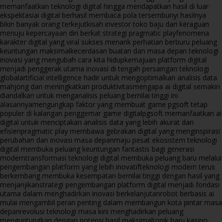
memanfaatkan teknologi digital hingga mendapatkan hasil di luar
ekspektasi
ai digital berhasil membaca pola tersembunyi hasilnya
bikin banyak orang terkejut
kisah investor toko baju dari keraguan
menuju kepercayaan diri berkat strategi pragmatic play
fenomena
karakter digital yang viral sukses menarik perhatian berburu peluang
keuntungan maksimal
kecerdasan buatan dan masa depan teknologi
inovasi yang mengubah cara kita hidup
kemajuan platform digital
menjadi penggerak utama inovasi di tengah persaingan teknologi
global
artificial intelligence hadir untuk mengoptimalkan analisis data
mahjong dan meningkatkan produktivitas
mengapa ai digital semakin
diandalkan untuk menganalisis peluang bernilai tinggi ini
alasannya
mengungkap faktor yang membuat game pgsoft tetap
populer di kalangan penggemar game digital
pgsoft memanfaatkan ai
digital untuk menciptakan analisis data yang lebih akurat dan
efisien
pragmatic play membawa gebrakan digital yang menginspirasi
perubahan dan inovasi masa depan
maju pesat ekosistem teknologi
digital membuka peluang keuntungan fantastis bagi generasi
modern
transformasi teknologi digital membuka peluang baru melalui
pengembangan platform yang lebih inovatif
teknologi modern terus
berkembang membuka kesempatan bernilai tinggi dengan hasil yang
menjanjikan
strategi pengembangan platform digital menjadi fondasi
utama dalam menghadirkan inovasi berkelanjutan
robot berbasis ai
mulai mengambil peran penting dalam membangun kota pintar masa
depan
revolusi teknologi masa kini menghadirkan peluang
menguntungkan dengan potensi hasil maksimal
topik baru kasino