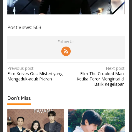
Post Views:
503
Follow Us
P
Previous post
Next post
Film Knives Out: Misteri yang
Film The Crooked Man:
o
Mengaduk-aduk Pikiran
Ketika Teror Mengintai di
s
Balik Kegelapan
t
Don't Miss
n
a
v
i