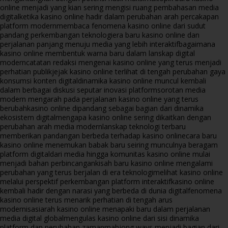
online menjadi yang kian sering mengisi ruang pembahasan media
digital
ketika kasino online hadir dalam perubahan arah percakapan
platform modern
membaca fenomena kasino online dari sudut
pandang perkembangan teknologi
era baru kasino online dan
perjalanan panjang menuju media yang lebih interaktif
bagaimana
kasino online membentuk warna baru dalam lanskap digital
modern
catatan redaksi mengenai kasino online yang terus menjadi
perhatian publik
jejak kasino online terlihat di tengah perubahan gaya
konsumsi konten digital
dinamika kasino online muncul kembali
dalam berbagai diskusi seputar inovasi platform
sorotan media
modern mengarah pada perjalanan kasino online yang terus
berubah
kasino online dipandang sebagai bagian dari dinamika
ekosistem digital
mengapa kasino online sering dikaitkan dengan
perubahan arah media modern
lanskap teknologi terbaru
memberikan pandangan berbeda terhadap kasino online
cara baru
kasino online menemukan babak baru seiring munculnya beragam
platform digital
dari media hingga komunitas kasino online mulai
menjadi bahan perbincangan
kisah baru kasino online mengalami
perubahan yang terus berjalan di era teknologi
melihat kasino online
melalui perspektif perkembangan platform interaktif
kasino online
kembali hadir dengan narasi yang berbeda di dunia digital
fenomena
kasino online terus menarik perhatian di tengah arus
modernisasi
arah kasino online menapaki baru dalam perjalanan
media digital global
mengulas kasino online dari sisi dinamika
platform dan perubahan zaman
mahjong ways menjadi bagian dari