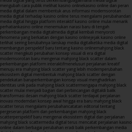
media digital yang terus berkembang
bagaimana media digital
mengubah cara publik melihat kasino online
kasino online dan peran
media digital dalam membentuk arus informasi modern
sorotan
media digital terhadap kasino online terus mengalami perubahan
dari
media digital hingga platform interaktif kasino online mulai menarik
perhatian
kasino online menemukan narasi baru di tengah
perkembangan media digital
media digital kembali menyoroti
fenomena yang berkaitan dengan kasino online
jejak kasino online
terlihat seiring berubahnya lanskap media digital
ketika media digital
membangun perspektif baru tentang kasino online
mahjong black
scatter mengikuti perubahan konsep visual di era digital
modern
sorotan baru mengenai mahjong black scatter dalam
perkembangan platform interaktif
menelusuri perjalanan kreatif
menuju era mahjong black scatter yang lebih modern
perubahan
ekosistem digital membentuk mahjong black scatter dengan
pendekatan baru
perkembangan konsep visual menghadirkan
identitas unik pada mahjong black scatter
mengapa mahjong black
scatter mulai menjadi bagian dari perbincangan digital
di balik
transformasi desain mahjong black scatter terdapat perjalanan
inovasi modern
dari konsep awal hingga era baru mahjong black
scatter terus mengalami perubahan
catatan editorial tentang
pergeseran platform dan perkembangan mahjong black
scatter
perspektif baru mengenai ekosistem digital dan perjalanan
mahjong black scatter
media digital terus mencatat perjalanan kasino
online dalam berbagai perubahan era
di balik perkembangan media