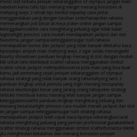
mesin slot terbaru pelajari sekarang
gates of olympus jangan main
sebelum kamu tahu tips menang ini
ingin menang konsisten di
mahjong ways 2 simak tips berikut ini
parlay cara pintar
menggandakan uang dengan taruhan sederhana
poker rahasia
memenangkan pot besar di meja poker online jangan sampai
ketinggalan
roulette cara menghitung peluang agar tidak kalah
lagi
starlight princess cara mudah mendapatkan jackpot dari slot
favoritmu jangan sampai ketinggalan
sugar rush rahasia
mendapatkan bonus dan jackpot yang tidak banyak diketahui baca
tipsnya
tips ampuh main mahjong ways 2 agar selalu menang
wild
bounty showdown panduan lengkap menang di slot dengan mudah
klik untuk tahu lebih
black scatter rahasia menggunakan simbol
scatter untuk jackpot melimpah
bonanza pola main yang bisa buat
kamu jadi pemenang sejati pelajari sekarang
gates of olympus
rahasia strategi yang tidak banyak orang tahu
mahjong wins 2
panduan lengkap untuk pemula yang ingin menang terus
parlay
rahasia keuntungan besar yang jarang orang tahu
poker strategi
terbukti membuat kamu menang lebih banyak jangan sampai
ketinggalan
roulette panduan lengkap menghitung peluang dan
menang besar
starlight princess cara mudah meraih jackpot dari slot
ini jangan sampai ketinggalan
sugar rush strategi rahasia
mendapatkan jackpot lebih cepat baca tipsnya sekarang
baccarat
rahasia menghitung peluang yang pemain profesional gunakan
black
scatter strategi rahasia menggunakan simbol scatter
bonanza teknik
jitu menghindari kekalahan dan menang konsisten pelajari