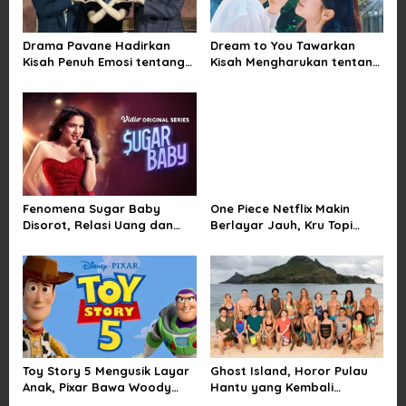
g
a
Drama Pavane Hadirkan
Dream to You Tawarkan
t
Kisah Penuh Emosi tentang
Kisah Mengharukan tentang
i
Cinta, Penyesalan, dan
Perjuangan Meraih Mimpi
Kesempatan Memulai
yang Sempat Tertunda
o
Kembali
n
Fenomena Sugar Baby
One Piece Netflix Makin
Disorot, Relasi Uang dan
Berlayar Jauh, Kru Topi
Kuasa di Balik Kemewahan
Jerami Tak Lagi Main Aman
Toy Story 5 Mengusik Layar
Ghost Island, Horor Pulau
Anak, Pixar Bawa Woody
Hantu yang Kembali
dan Buzz Pulang ke Bioskop
Menarik Perhatian Penonton