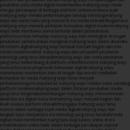
perubahan peta media digital modern
ketika mahjong ways mulai
mengisi percakapan di berbagai platform online
membaca jejak
mahjong ways melalui perkembangan lanskap teknologi
mahjong
ways dan narasi baru yang muncul di era media interaktif
bagaimana
mahjong ways menarik perhatian komunitas digital modern
mahjong
ways hadir membawa warna berbeda dalam pembahasan
platform
sorotan terhadap mahjong ways kian meningkat di tengah
perubahan zaman
catatan mengenai mahjong ways dalam dinamika
ekosistem digital
mahjong ways kembali menjadi bagian dari tren
media modern
melihat mahjong ways dari perspektif perjalanan
teknologi yang terus berubah
mahjong ways dan cerita perubahan
yang terus berkembang di platform online
fenomena mahjong ways
muncul bersama pergeseran kebiasaan digital
mahjong ways
menemukan momentum baru di tengah laju inovasi media
dari
komunitas ke media mahjong ways terus menjadi
perhatian
mengurai popularitas mahjong ways melalui sudut pandang
platform modern
mahjong ways dalam lintasan perubahan media
yang terus bergerak
perkembangan mahjong ways mencerminkan
dinamika era digital masa kini
mahjong ways menjadi bagian dari
kisah evolusi platform interaktif
mengapa mahjong ways terus
muncul dalam berbagai topik media digital
mahjong ways dan
langkah baru menyambut era teknologi yang terus berubah
media
digital mulai memberikan ruang baru bagi kasino online di era
modern
kasino online hadir dalam berbagai percakapan seputar