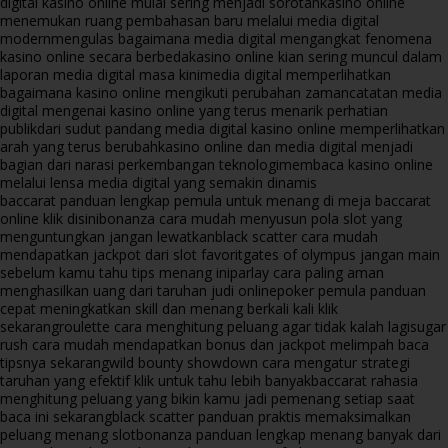
digital kasino online mulai sering menjadi sorotan
kasino online
menemukan ruang pembahasan baru melalui media digital
modern
mengulas bagaimana media digital mengangkat fenomena
kasino online secara berbeda
kasino online kian sering muncul dalam
laporan media digital masa kini
media digital memperlihatkan
bagaimana kasino online mengikuti perubahan zaman
catatan media
digital mengenai kasino online yang terus menarik perhatian
publik
dari sudut pandang media digital kasino online memperlihatkan
arah yang terus berubah
kasino online dan media digital menjadi
bagian dari narasi perkembangan teknologi
membaca kasino online
melalui lensa media digital yang semakin dinamis
baccarat panduan lengkap pemula untuk menang di meja baccarat
online klik disini
bonanza cara mudah menyusun pola slot yang
menguntungkan jangan lewatkan
black scatter cara mudah
mendapatkan jackpot dari slot favorit
gates of olympus jangan main
sebelum kamu tahu tips menang ini
parlay cara paling aman
menghasilkan uang dari taruhan judi online
poker pemula panduan
cepat meningkatkan skill dan menang berkali kali klik
sekarang
roulette cara menghitung peluang agar tidak kalah lagi
sugar
rush cara mudah mendapatkan bonus dan jackpot melimpah baca
tipsnya sekarang
wild bounty showdown cara mengatur strategi
taruhan yang efektif klik untuk tahu lebih banyak
baccarat rahasia
menghitung peluang yang bikin kamu jadi pemenang setiap saat
baca ini sekarang
black scatter panduan praktis memaksimalkan
peluang menang slot
bonanza panduan lengkap menang banyak dari