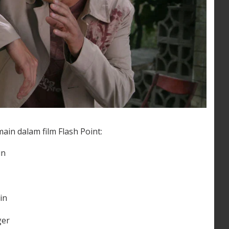
ain dalam film Flash Point:
un
in
ger