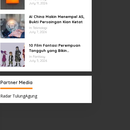
July 11, 2026
AI China Makin Menempel AS,
Bukti Persaingan Kian Ketat
In Teknologi
July 7, 2026
10 Film Fantasi Perempuan
Tangguh yang Bikin
Terinspirasi, Termasuk Damsel
In Fantasy
July 5, 2026
Partner Media
Radar TulungAgung