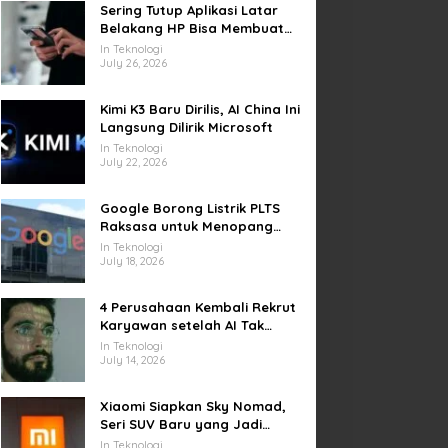
Sering Tutup Aplikasi Latar
Belakang HP Bisa Membuat
Baterai Lebih Boros
In Teknologi
July 26, 2026
Kimi K3 Baru Dirilis, AI China Ini
Langsung Dilirik Microsoft
In Teknologi
July 22, 2026
Google Borong Listrik PLTS
Raksasa untuk Menopang
Pusat Data dan AI
In Teknologi
July 18, 2026
4 Perusahaan Kembali Rekrut
Karyawan setelah AI Tak
Penuhi Harapan
In Teknologi
July 14, 2026
Xiaomi Siapkan Sky Nomad,
Seri SUV Baru yang Jadi
Sorotan Otomotif Dunia
In Teknologi