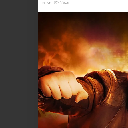
Aksi
Action
574 Views
Bela
Diri
yang
Mendebarkan