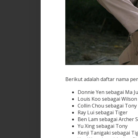
Berikut adalah daftar nama pem
Donnie Yen sebagai Ma J
Louis Koo sebagai Wilson
Collin Chou sebagai Tony
Ray Lui sebagai Tiger
Ben Lam sebagai Archer S
Yu Xing sebagai Tony
Kenji Tanigaki sebagai Ti