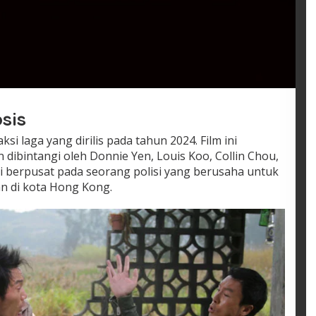
sis
ksi laga yang dirilis pada tahun 2024. Film ini
n dibintangi oleh Donnie Yen, Louis Koo, Collin Chou,
ini berpusat pada seorang polisi yang berusaha untuk
an di kota Hong Kong.