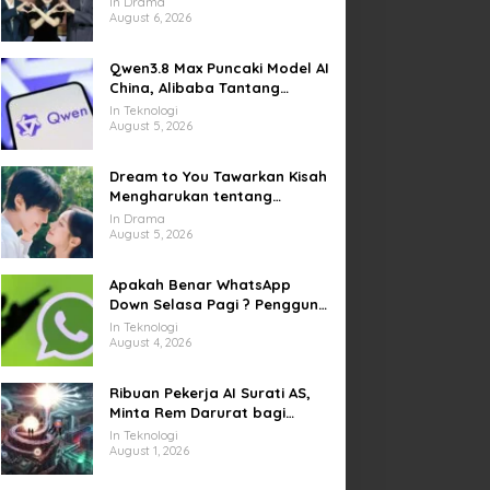
In Drama
Kesempatan Memulai Kembali
August 6, 2026
Qwen3.8 Max Puncaki Model AI
China, Alibaba Tantang
Pemain Global
In Teknologi
August 5, 2026
Dream to You Tawarkan Kisah
Mengharukan tentang
Perjuangan Meraih Mimpi
In Drama
yang Sempat Tertunda
August 5, 2026
Apakah Benar WhatsApp
Down Selasa Pagi ? Pengguna
Kesulitan Kirim Gambar dan
In Teknologi
Video di Sejumlah Wilayah
August 4, 2026
Ribuan Pekerja AI Surati AS,
Minta Rem Darurat bagi
Teknologi Canggih
In Teknologi
August 1, 2026