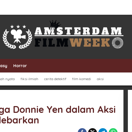
tasy
Horror
sah nyata
fiksi ilmiah
cerita detektif
film komedi
aksi
aga Donnie Yen dalam Aksi
debarkan