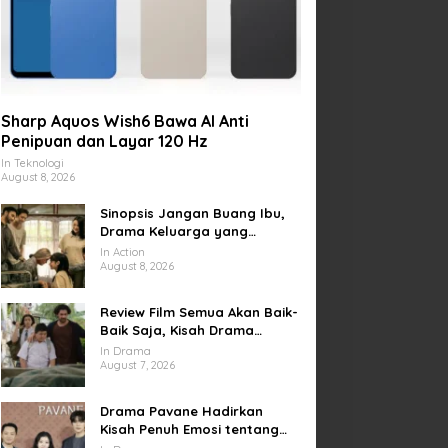
Sharp Aquos Wish6 Bawa AI Anti
Penipuan dan Layar 120 Hz
In Teknologi
August 8, 2026
Sinopsis Jangan Buang Ibu,
Drama Keluarga yang
Menyentuh tentang Kasih
In Action
Sayang dan Bakti kepada
August 8, 2026
Orang Tua
Review Film Semua Akan Baik-
Baik Saja, Kisah Drama
Keluarga yang Sarat Makna
In Drama
tentang Kehilangan dan
August 7, 2026
Harapan
Drama Pavane Hadirkan
Kisah Penuh Emosi tentang
Cinta, Penyesalan, dan