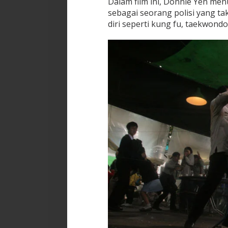
Dalam film ini, Donnie Yen me
sebagai seorang polisi yang ta
diri seperti kung fu, taekwon