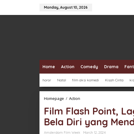
Skip
to
Monday, August 10, 2026
content
Home
Action
Comedy
Drama
Fan
horor
Natal
film aksi komedi
Kisah Cinta
ki
Film
Homepage
/
Action
Flash
Film Flash Point, L
Point,
Laga
Bela Diri yang Men
Donnie
Yen
dalam
Amsterdam Film Week
March 12, 2024