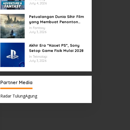
July 4, 2026
Petualangan Dunia Sihir Film
yang Membuat Penonton
Terpukau Selamanya
In Fantasy
July 3, 2026
Akhir Era “Kaset PS”, Sony
Setop Game Fisik Mulai 2028
In Teknologi
July 3, 2026
Partner Media
Radar TulungAgung