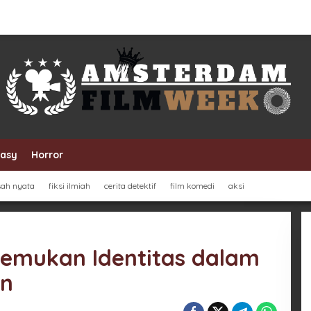
tasy
Horror
sah nyata
fiksi ilmiah
cerita detektif
film komedi
aksi
nemukan Identitas dalam
en