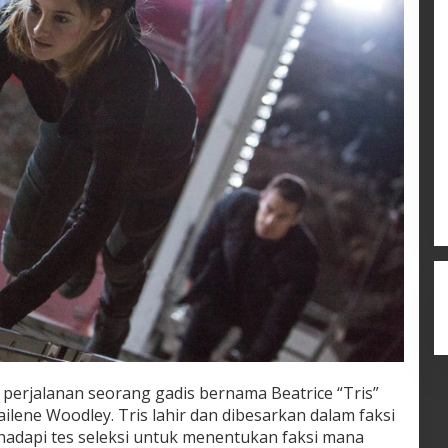
i perjalanan seorang gadis bernama Beatrice “Tris”
ilene Woodley. Tris lahir dan dibesarkan dalam faksi
adapi tes seleksi untuk menentukan faksi mana