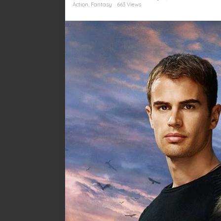
Divergen
Action
,
Fantasy
663 Views