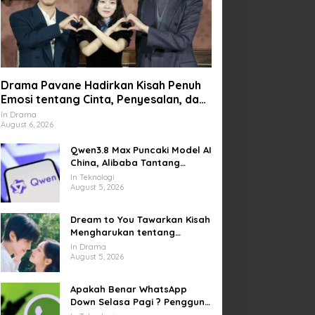
Drama Pavane Hadirkan Kisah Penuh
Emosi tentang Cinta, Penyesalan, dan
Kesempatan Memulai Kembali
In Drama
August 6, 2026
Qwen3.8 Max Puncaki Model AI
China, Alibaba Tantang
Pemain Global
In Teknologi
August 5, 2026
Dream to You Tawarkan Kisah
Mengharukan tentang
Perjuangan Meraih Mimpi
In Drama
yang Sempat Tertunda
August 5, 2026
Apakah Benar WhatsApp
Down Selasa Pagi ? Pengguna
Kesulitan Kirim Gambar dan