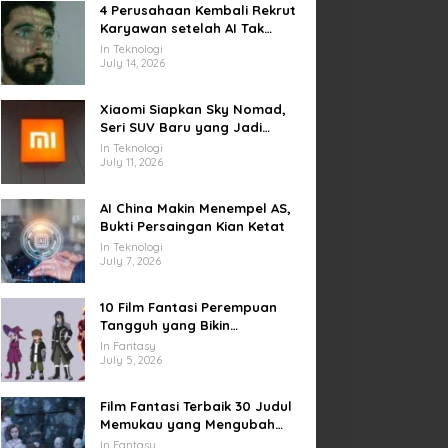
4 Perusahaan Kembali Rekrut
Karyawan setelah AI Tak
Penuhi Harapan
In Teknologi
July 14, 2026
Xiaomi Siapkan Sky Nomad,
Seri SUV Baru yang Jadi
Sorotan Otomotif Dunia
In Teknologi
July 11, 2026
AI China Makin Menempel AS,
Bukti Persaingan Kian Ketat
In Teknologi
July 7, 2026
10 Film Fantasi Perempuan
Tangguh yang Bikin
Terinspirasi, Termasuk Damsel
In Fantasy
July 5, 2026
Film Fantasi Terbaik 30 Judul
Memukau yang Mengubah
Imajinasi
In Fantasy