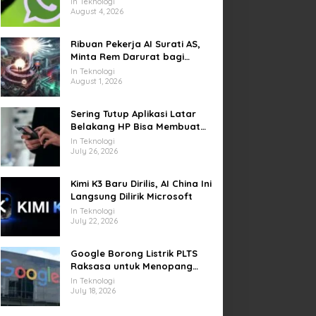
In Teknologi
Video di Sejumlah Wilayah
August 4, 2026
Ribuan Pekerja AI Surati AS,
Minta Rem Darurat bagi
Teknologi Canggih
In Teknologi
August 1, 2026
Sering Tutup Aplikasi Latar
Belakang HP Bisa Membuat
Baterai Lebih Boros
In Teknologi
July 26, 2026
Kimi K3 Baru Dirilis, AI China Ini
Langsung Dilirik Microsoft
In Teknologi
July 22, 2026
Google Borong Listrik PLTS
Raksasa untuk Menopang
Pusat Data dan AI
In Teknologi
July 18, 2026