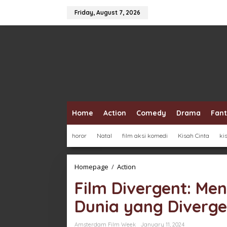
Skip
to
Friday, August 7, 2026
content
Home
Action
Comedy
Drama
Fan
horor
Natal
film aksi komedi
Kisah Cinta
ki
Film
Homepage
/
Action
Divergent:
Film Divergent: Me
Menemukan
Identitas
Dunia yang Diverg
dalam
Dunia
yang
Amsterdam Film Week
January 11, 2024