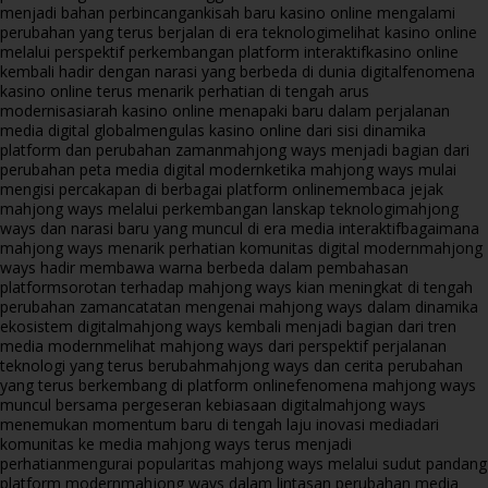
menjadi bahan perbincangan
kisah baru kasino online mengalami
perubahan yang terus berjalan di era teknologi
melihat kasino online
melalui perspektif perkembangan platform interaktif
kasino online
kembali hadir dengan narasi yang berbeda di dunia digital
fenomena
kasino online terus menarik perhatian di tengah arus
modernisasi
arah kasino online menapaki baru dalam perjalanan
media digital global
mengulas kasino online dari sisi dinamika
platform dan perubahan zaman
mahjong ways menjadi bagian dari
perubahan peta media digital modern
ketika mahjong ways mulai
mengisi percakapan di berbagai platform online
membaca jejak
mahjong ways melalui perkembangan lanskap teknologi
mahjong
ways dan narasi baru yang muncul di era media interaktif
bagaimana
mahjong ways menarik perhatian komunitas digital modern
mahjong
ways hadir membawa warna berbeda dalam pembahasan
platform
sorotan terhadap mahjong ways kian meningkat di tengah
perubahan zaman
catatan mengenai mahjong ways dalam dinamika
ekosistem digital
mahjong ways kembali menjadi bagian dari tren
media modern
melihat mahjong ways dari perspektif perjalanan
teknologi yang terus berubah
mahjong ways dan cerita perubahan
yang terus berkembang di platform online
fenomena mahjong ways
muncul bersama pergeseran kebiasaan digital
mahjong ways
menemukan momentum baru di tengah laju inovasi media
dari
komunitas ke media mahjong ways terus menjadi
perhatian
mengurai popularitas mahjong ways melalui sudut pandang
platform modern
mahjong ways dalam lintasan perubahan media