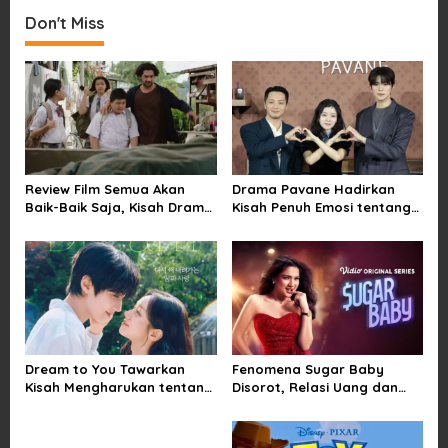
t
Don't Miss
n
a
v
i
g
a
Review Film Semua Akan
Drama Pavane Hadirkan
t
Baik-Baik Saja, Kisah Drama
Kisah Penuh Emosi tentang
i
Keluarga yang Sarat Makna
Cinta, Penyesalan, dan
tentang Kehilangan dan
Kesempatan Memulai
o
Harapan
Kembali
n
Dream to You Tawarkan
Fenomena Sugar Baby
Kisah Mengharukan tentang
Disorot, Relasi Uang dan
Perjuangan Meraih Mimpi
Kuasa di Balik Kemewahan
yang Sempat Tertunda