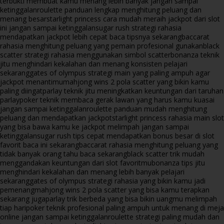
terbukti membuat kamu menang lebih banyak jangan sampai
ketinggalan
roulette panduan lengkap menghitung peluang dan
menang besar
starlight princess cara mudah meraih jackpot dari slot
ini jangan sampai ketinggalan
sugar rush strategi rahasia
mendapatkan jackpot lebih cepat baca tipsnya sekarang
baccarat
rahasia menghitung peluang yang pemain profesional gunakan
black
scatter strategi rahasia menggunakan simbol scatter
bonanza teknik
jitu menghindari kekalahan dan menang konsisten pelajari
sekarang
gates of olympus strategi main yang paling ampuh agar
jackpot menantimu
mahjong wins 2 pola scatter yang bikin kamu
paling diingat
parlay teknik jitu meningkatkan keuntungan dari taruhan
parlay
poker teknik membaca gerak lawan yang harus kamu kuasai
jangan sampai ketinggalan
roulette panduan mudah menghitung
peluang dan mendapatkan jackpot
starlight princess rahasia main slot
yang bisa bawa kamu ke jackpot melimpah jangan sampai
ketinggalan
sugar rush tips cepat mendapatkan bonus besar di slot
favorit baca ini sekarang
baccarat rahasia menghitung peluang yang
tidak banyak orang tahu baca sekarang
black scatter trik mudah
menggandakan keuntungan dari slot favoritmu
bonanza tips jitu
menghindari kekalahan dan menang lebih banyak pelajari
sekarang
gates of olympus strategi rahasia yang bikin kamu jadi
pemenang
mahjong wins 2 pola scatter yang bisa kamu terapkan
sekarang juga
parlay trik berbeda yang bisa bikin uangmu melimpah
tiap hari
poker teknik profesional paling ampuh untuk menang di meja
online jangan sampai ketinggalan
roulette strategi paling mudah dan