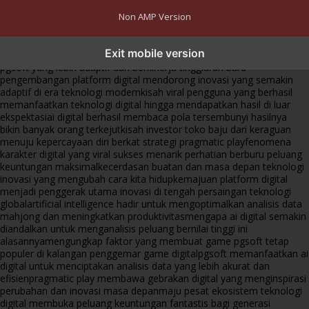
Non AMP Version
transformasi digital pragmatic play menjadi inspirasi baru dalam
Exit mobile version
menghadirkan inovasi berkualitas
ai digital menjadi kunci analisis data
pgsoft yang lebih adaptif dan berkinerja tinggi
arah baru
pengembangan platform digital mendorong inovasi yang semakin
adaptif di era teknologi modern
kisah viral pengguna yang berhasil
memanfaatkan teknologi digital hingga mendapatkan hasil di luar
ekspektasi
ai digital berhasil membaca pola tersembunyi hasilnya
bikin banyak orang terkejut
kisah investor toko baju dari keraguan
menuju kepercayaan diri berkat strategi pragmatic play
fenomena
karakter digital yang viral sukses menarik perhatian berburu peluang
keuntungan maksimal
kecerdasan buatan dan masa depan teknologi
inovasi yang mengubah cara kita hidup
kemajuan platform digital
menjadi penggerak utama inovasi di tengah persaingan teknologi
global
artificial intelligence hadir untuk mengoptimalkan analisis data
mahjong dan meningkatkan produktivitas
mengapa ai digital semakin
diandalkan untuk menganalisis peluang bernilai tinggi ini
alasannya
mengungkap faktor yang membuat game pgsoft tetap
populer di kalangan penggemar game digital
pgsoft memanfaatkan ai
digital untuk menciptakan analisis data yang lebih akurat dan
efisien
pragmatic play membawa gebrakan digital yang menginspirasi
perubahan dan inovasi masa depan
maju pesat ekosistem teknologi
digital membuka peluang keuntungan fantastis bagi generasi