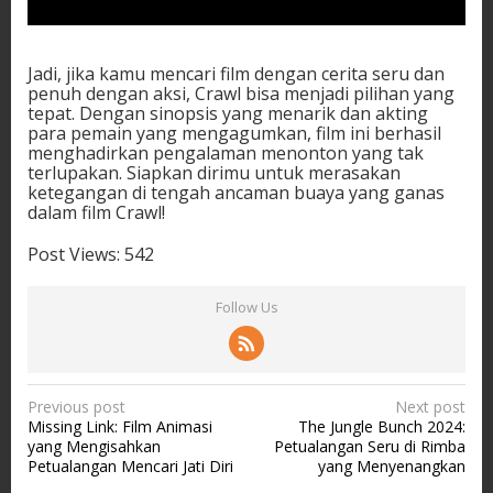
Jadi, jika kamu mencari film dengan cerita seru dan
penuh dengan aksi, Crawl bisa menjadi pilihan yang
tepat. Dengan sinopsis yang menarik dan akting
para pemain yang mengagumkan, film ini berhasil
menghadirkan pengalaman menonton yang tak
terlupakan. Siapkan dirimu untuk merasakan
ketegangan di tengah ancaman buaya yang ganas
dalam film Crawl!
Post Views:
542
Follow Us
P
Previous post
Next post
Missing Link: Film Animasi
The Jungle Bunch 2024:
o
yang Mengisahkan
Petualangan Seru di Rimba
s
Petualangan Mencari Jati Diri
yang Menyenangkan