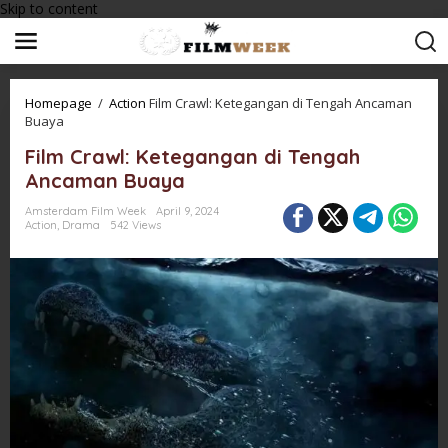
Skip to content
Homepage
/
Action
Film Crawl: Ketegangan di Tengah Ancaman
Buaya
Film Crawl: Ketegangan di Tengah
Ancaman Buaya
Amsterdam Film Week
April 9, 2024
Action
,
Drama
542 Views