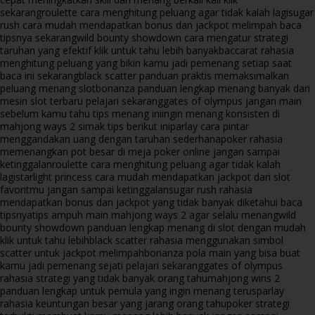
sekarang
roulette cara menghitung peluang agar tidak kalah lagi
sugar
rush cara mudah mendapatkan bonus dan jackpot melimpah baca
tipsnya sekarang
wild bounty showdown cara mengatur strategi
taruhan yang efektif klik untuk tahu lebih banyak
baccarat rahasia
menghitung peluang yang bikin kamu jadi pemenang setiap saat
baca ini sekarang
black scatter panduan praktis memaksimalkan
peluang menang slot
bonanza panduan lengkap menang banyak dari
mesin slot terbaru pelajari sekarang
gates of olympus jangan main
sebelum kamu tahu tips menang ini
ingin menang konsisten di
mahjong ways 2 simak tips berikut ini
parlay cara pintar
menggandakan uang dengan taruhan sederhana
poker rahasia
memenangkan pot besar di meja poker online jangan sampai
ketinggalan
roulette cara menghitung peluang agar tidak kalah
lagi
starlight princess cara mudah mendapatkan jackpot dari slot
favoritmu jangan sampai ketinggalan
sugar rush rahasia
mendapatkan bonus dan jackpot yang tidak banyak diketahui baca
tipsnya
tips ampuh main mahjong ways 2 agar selalu menang
wild
bounty showdown panduan lengkap menang di slot dengan mudah
klik untuk tahu lebih
black scatter rahasia menggunakan simbol
scatter untuk jackpot melimpah
bonanza pola main yang bisa buat
kamu jadi pemenang sejati pelajari sekarang
gates of olympus
rahasia strategi yang tidak banyak orang tahu
mahjong wins 2
panduan lengkap untuk pemula yang ingin menang terus
parlay
rahasia keuntungan besar yang jarang orang tahu
poker strategi