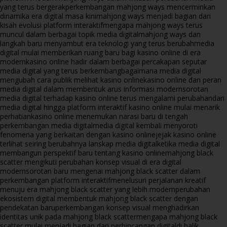
yang terus bergerak
perkembangan mahjong ways mencerminkan
dinamika era digital masa kini
mahjong ways menjadi bagian dari
kisah evolusi platform interaktif
mengapa mahjong ways terus
muncul dalam berbagai topik media digital
mahjong ways dan
langkah baru menyambut era teknologi yang terus berubah
media
digital mulai memberikan ruang baru bagi kasino online di era
modern
kasino online hadir dalam berbagai percakapan seputar
media digital yang terus berkembang
bagaimana media digital
mengubah cara publik melihat kasino online
kasino online dan peran
media digital dalam membentuk arus informasi modern
sorotan
media digital terhadap kasino online terus mengalami perubahan
dari
media digital hingga platform interaktif kasino online mulai menarik
perhatian
kasino online menemukan narasi baru di tengah
perkembangan media digital
media digital kembali menyoroti
fenomena yang berkaitan dengan kasino online
jejak kasino online
terlihat seiring berubahnya lanskap media digital
ketika media digital
membangun perspektif baru tentang kasino online
mahjong black
scatter mengikuti perubahan konsep visual di era digital
modern
sorotan baru mengenai mahjong black scatter dalam
perkembangan platform interaktif
menelusuri perjalanan kreatif
menuju era mahjong black scatter yang lebih modern
perubahan
ekosistem digital membentuk mahjong black scatter dengan
pendekatan baru
perkembangan konsep visual menghadirkan
identitas unik pada mahjong black scatter
mengapa mahjong black
scatter mulai menjadi bagian dari perbincangan digital
di balik