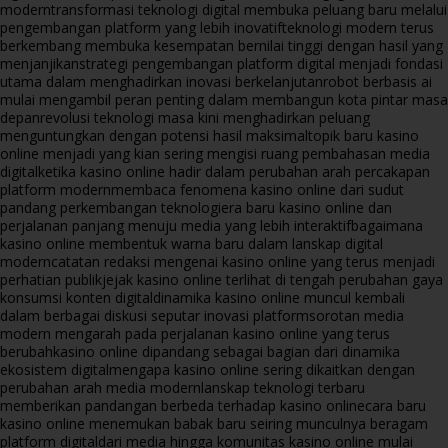
modern
transformasi teknologi digital membuka peluang baru melalui
pengembangan platform yang lebih inovatif
teknologi modern terus
berkembang membuka kesempatan bernilai tinggi dengan hasil yang
menjanjikan
strategi pengembangan platform digital menjadi fondasi
utama dalam menghadirkan inovasi berkelanjutan
robot berbasis ai
mulai mengambil peran penting dalam membangun kota pintar masa
depan
revolusi teknologi masa kini menghadirkan peluang
menguntungkan dengan potensi hasil maksimal
topik baru kasino
online menjadi yang kian sering mengisi ruang pembahasan media
digital
ketika kasino online hadir dalam perubahan arah percakapan
platform modern
membaca fenomena kasino online dari sudut
pandang perkembangan teknologi
era baru kasino online dan
perjalanan panjang menuju media yang lebih interaktif
bagaimana
kasino online membentuk warna baru dalam lanskap digital
modern
catatan redaksi mengenai kasino online yang terus menjadi
perhatian publik
jejak kasino online terlihat di tengah perubahan gaya
konsumsi konten digital
dinamika kasino online muncul kembali
dalam berbagai diskusi seputar inovasi platform
sorotan media
modern mengarah pada perjalanan kasino online yang terus
berubah
kasino online dipandang sebagai bagian dari dinamika
ekosistem digital
mengapa kasino online sering dikaitkan dengan
perubahan arah media modern
lanskap teknologi terbaru
memberikan pandangan berbeda terhadap kasino online
cara baru
kasino online menemukan babak baru seiring munculnya beragam
platform digital
dari media hingga komunitas kasino online mulai