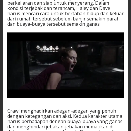
berkeliaran dan siap untuk menyerang. Dalam
kondisi terjebak dan terancam, Haley dan Dave
harus mencari cara untuk bertahan hidup dan keluar
dari rumah tersebut sebelum banjir semakin parah
dan buaya-buaya tersebut semakin ganas.
Crawl menghadirkan adegan-adegan yang penuh
dengan ketegangan dan aksi. Kedua karakter utama
harus berhadapan dengan buaya-buaya yang ganas
dan menghindari jebakan-jebakan mematikan di