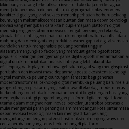
bikin banyak orang terkejut
kisah investor toko baju dari keraguan
menuju kepercayaan diri berkat strategi pragmatic play
fenomena
karakter digital yang viral sukses menarik perhatian berburu peluang
keuntungan maksimal
kecerdasan buatan dan masa depan teknologi
inovasi yang mengubah cara kita hidup
kemajuan platform digital
menjadi penggerak utama inovasi di tengah persaingan teknologi
global
artificial intelligence hadir untuk mengoptimalkan analisis data
mahjong dan meningkatkan produktivitas
mengapa ai digital semakin
diandalkan untuk menganalisis peluang bernilai tinggi ini
alasannya
mengungkap faktor yang membuat game pgsoft tetap
populer di kalangan penggemar game digital
pgsoft memanfaatkan ai
digital untuk menciptakan analisis data yang lebih akurat dan
efisien
pragmatic play membawa gebrakan digital yang menginspirasi
perubahan dan inovasi masa depan
maju pesat ekosistem teknologi
digital membuka peluang keuntungan fantastis bagi generasi
modern
transformasi teknologi digital membuka peluang baru melalui
pengembangan platform yang lebih inovatif
teknologi modern terus
berkembang membuka kesempatan bernilai tinggi dengan hasil yang
menjanjikan
strategi pengembangan platform digital menjadi fondasi
utama dalam menghadirkan inovasi berkelanjutan
robot berbasis ai
mulai mengambil peran penting dalam membangun kota pintar masa
depan
revolusi teknologi masa kini menghadirkan peluang
menguntungkan dengan potensi hasil maksimal
mahjong ways dan
cerita perubahan yang terus berkembang di platform
online
fenomena mahjong ways muncul bersama pergeseran