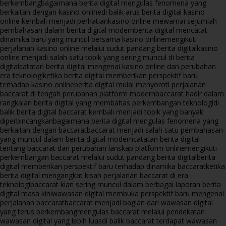
berkembang
bagaimana berita digital mengulas fenomena yang
berkaitan dengan kasino online
di balik arus berita digital kasino
online kembali menjadi perhatian
kasino online mewarnai sejumlah
pembahasan dalam berita digital modern
berita digital mencatat
dinamika baru yang muncul bersama kasino online
mengikuti
perjalanan kasino online melalui sudut pandang berita digital
kasino
online menjadi salah satu topik yang sering muncul di berita
digital
catatan berita digital mengenai kasino online dan perubahan
era teknologi
ketika berita digital memberikan perspektif baru
terhadap kasino online
berita digital mulai menyoroti perjalanan
baccarat di tengah perubahan platform modern
baccarat hadir dalam
rangkaian berita digital yang membahas perkembangan teknologi
di
balik berita digital baccarat kembali menjadi topik yang banyak
diperbincangkan
bagaimana berita digital mengulas fenomena yang
berkaitan dengan baccarat
baccarat menjadi salah satu pembahasan
yang muncul dalam berita digital modern
catatan berita digital
tentang baccarat dan perubahan lanskap platform online
mengikuti
perkembangan baccarat melalui sudut pandang berita digital
berita
digital memberikan perspektif baru terhadap dinamika baccarat
ketika
berita digital mengangkat kisah perjalanan baccarat di era
teknologi
baccarat kian sering muncul dalam berbagai laporan berita
digital masa kini
wawasan digital membuka perspektif baru mengenai
perjalanan baccarat
baccarat menjadi bagian dari wawasan digital
yang terus berkembang
mengulas baccarat melalui pendekatan
wawasan digital yang lebih luas
di balik baccarat terdapat wawasan