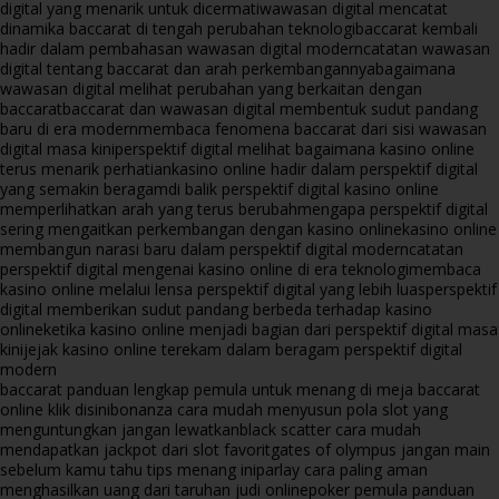
digital yang menarik untuk dicermati
wawasan digital mencatat
dinamika baccarat di tengah perubahan teknologi
baccarat kembali
hadir dalam pembahasan wawasan digital modern
catatan wawasan
digital tentang baccarat dan arah perkembangannya
bagaimana
wawasan digital melihat perubahan yang berkaitan dengan
baccarat
baccarat dan wawasan digital membentuk sudut pandang
baru di era modern
membaca fenomena baccarat dari sisi wawasan
digital masa kini
perspektif digital melihat bagaimana kasino online
terus menarik perhatian
kasino online hadir dalam perspektif digital
yang semakin beragam
di balik perspektif digital kasino online
memperlihatkan arah yang terus berubah
mengapa perspektif digital
sering mengaitkan perkembangan dengan kasino online
kasino online
membangun narasi baru dalam perspektif digital modern
catatan
perspektif digital mengenai kasino online di era teknologi
membaca
kasino online melalui lensa perspektif digital yang lebih luas
perspektif
digital memberikan sudut pandang berbeda terhadap kasino
online
ketika kasino online menjadi bagian dari perspektif digital masa
kini
jejak kasino online terekam dalam beragam perspektif digital
modern
baccarat panduan lengkap pemula untuk menang di meja baccarat
online klik disini
bonanza cara mudah menyusun pola slot yang
menguntungkan jangan lewatkan
black scatter cara mudah
mendapatkan jackpot dari slot favorit
gates of olympus jangan main
sebelum kamu tahu tips menang ini
parlay cara paling aman
menghasilkan uang dari taruhan judi online
poker pemula panduan