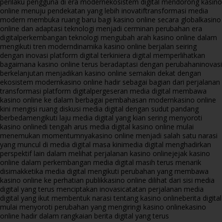
perilaku pengguna di era modern
ekosistem digital mendorong kasino
online menuju pendekatan yang lebih inovatif
transformasi media
modern membuka ruang baru bagi kasino online secara global
kasino
online dan adaptasi teknologi menjadi cerminan perubahan era
digital
perkembangan teknologi mengubah arah kasino online dalam
mengikuti tren modern
dinamika kasino online berjalan seiring
dengan inovasi platform digital terkini
era digital memperlihatkan
bagaimana kasino online terus beradaptasi dengan perubahan
inovasi
berkelanjutan menjadikan kasino online semakin dekat dengan
ekosistem modern
kasino online hadir sebagai bagian dari perjalanan
transformasi platform digital
pergeseran media digital membawa
kasino online ke dalam berbagai pembahasan modern
kasino online
kini mengisi ruang diskusi media digital dengan sudut pandang
berbeda
mengikuti laju media digital yang kian sering menyoroti
kasino online
di tengah arus media digital kasino online mulai
menemukan momentumnya
kasino online menjadi salah satu narasi
yang muncul di media digital masa kini
media digital menghadirkan
perspektif lain dalam melihat perjalanan kasino online
jejak kasino
online dalam perkembangan media digital masih terus menarik
disimak
ketika media digital mengikuti perubahan yang membawa
kasino online ke perhatian publik
kasino online dilihat dari sisi media
digital yang terus menciptakan inovasi
catatan perjalanan media
digital yang ikut membentuk narasi tentang kasino online
berita digital
mulai menyoroti perubahan yang mengiringi kasino online
kasino
online hadir dalam rangkaian berita digital yang terus