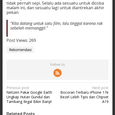
tidak pernah sepi. Selalu ada sesuatu untuk dicoba
malam ini, dan sesuatu lagi untuk diantrekan akhir
pekan.
“Kita datang untuk satu film, lalu tinggal karena rak
sebelah memanggil.”
Post Views:
269
Rekomendasi
Follow Us
P
Previous post
Next post
Netizen Pakai Google Earth
Bocoran Terbaru iPhone 17e
o
Ungkap Hutan Gundul dan
Bezel Lebih Tipis dan Chipset
s
Tambang Ilegal Bikin Banjir
A19
t
Related Posts