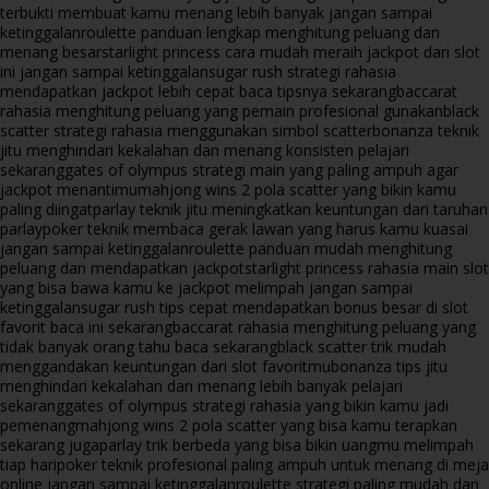
terbukti membuat kamu menang lebih banyak jangan sampai
ketinggalan
roulette panduan lengkap menghitung peluang dan
menang besar
starlight princess cara mudah meraih jackpot dari slot
ini jangan sampai ketinggalan
sugar rush strategi rahasia
mendapatkan jackpot lebih cepat baca tipsnya sekarang
baccarat
rahasia menghitung peluang yang pemain profesional gunakan
black
scatter strategi rahasia menggunakan simbol scatter
bonanza teknik
jitu menghindari kekalahan dan menang konsisten pelajari
sekarang
gates of olympus strategi main yang paling ampuh agar
jackpot menantimu
mahjong wins 2 pola scatter yang bikin kamu
paling diingat
parlay teknik jitu meningkatkan keuntungan dari taruhan
parlay
poker teknik membaca gerak lawan yang harus kamu kuasai
jangan sampai ketinggalan
roulette panduan mudah menghitung
peluang dan mendapatkan jackpot
starlight princess rahasia main slot
yang bisa bawa kamu ke jackpot melimpah jangan sampai
ketinggalan
sugar rush tips cepat mendapatkan bonus besar di slot
favorit baca ini sekarang
baccarat rahasia menghitung peluang yang
tidak banyak orang tahu baca sekarang
black scatter trik mudah
menggandakan keuntungan dari slot favoritmu
bonanza tips jitu
menghindari kekalahan dan menang lebih banyak pelajari
sekarang
gates of olympus strategi rahasia yang bikin kamu jadi
pemenang
mahjong wins 2 pola scatter yang bisa kamu terapkan
sekarang juga
parlay trik berbeda yang bisa bikin uangmu melimpah
tiap hari
poker teknik profesional paling ampuh untuk menang di meja
online jangan sampai ketinggalan
roulette strategi paling mudah dan