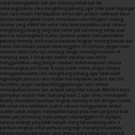
cepat meningkatkan skill dan menang berkali kali klik
sekarang
roulette cara menghitung peluang agar tidak kalah lagi
sugar
rush cara mudah mendapatkan bonus dan jackpot melimpah baca
tipsnya sekarang
wild bounty showdown cara mengatur strategi
taruhan yang efektif klik untuk tahu lebih banyak
baccarat rahasia
menghitung peluang yang bikin kamu jadi pemenang setiap saat
baca ini sekarang
black scatter panduan praktis memaksimalkan
peluang menang slot
bonanza panduan lengkap menang banyak dari
mesin slot terbaru pelajari sekarang
gates of olympus jangan main
sebelum kamu tahu tips menang ini
ingin menang konsisten di
mahjong ways 2 simak tips berikut ini
parlay cara pintar
menggandakan uang dengan taruhan sederhana
poker rahasia
memenangkan pot besar di meja poker online jangan sampai
ketinggalan
roulette cara menghitung peluang agar tidak kalah
lagi
starlight princess cara mudah mendapatkan jackpot dari slot
favoritmu jangan sampai ketinggalan
sugar rush rahasia
mendapatkan bonus dan jackpot yang tidak banyak diketahui baca
tipsnya
tips ampuh main mahjong ways 2 agar selalu menang
wild
bounty showdown panduan lengkap menang di slot dengan mudah
klik untuk tahu lebih
black scatter rahasia menggunakan simbol
scatter untuk jackpot melimpah
bonanza pola main yang bisa buat
kamu jadi pemenang sejati pelajari sekarang
gates of olympus
rahasia strategi yang tidak banyak orang tahu
mahjong wins 2
panduan lengkap untuk pemula yang ingin menang terus
parlay
rahasia keuntungan besar yang jarang orang tahu
poker strategi