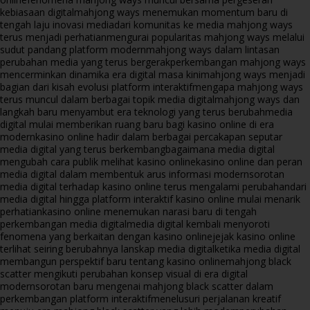
kebiasaan digital
mahjong ways menemukan momentum baru di
tengah laju inovasi media
dari komunitas ke media mahjong ways
terus menjadi perhatian
mengurai popularitas mahjong ways melalui
sudut pandang platform modern
mahjong ways dalam lintasan
perubahan media yang terus bergerak
perkembangan mahjong ways
mencerminkan dinamika era digital masa kini
mahjong ways menjadi
bagian dari kisah evolusi platform interaktif
mengapa mahjong ways
terus muncul dalam berbagai topik media digital
mahjong ways dan
langkah baru menyambut era teknologi yang terus berubah
media
digital mulai memberikan ruang baru bagi kasino online di era
modern
kasino online hadir dalam berbagai percakapan seputar
media digital yang terus berkembang
bagaimana media digital
mengubah cara publik melihat kasino online
kasino online dan peran
media digital dalam membentuk arus informasi modern
sorotan
media digital terhadap kasino online terus mengalami perubahan
dari
media digital hingga platform interaktif kasino online mulai menarik
perhatian
kasino online menemukan narasi baru di tengah
perkembangan media digital
media digital kembali menyoroti
fenomena yang berkaitan dengan kasino online
jejak kasino online
terlihat seiring berubahnya lanskap media digital
ketika media digital
membangun perspektif baru tentang kasino online
mahjong black
scatter mengikuti perubahan konsep visual di era digital
modern
sorotan baru mengenai mahjong black scatter dalam
perkembangan platform interaktif
menelusuri perjalanan kreatif