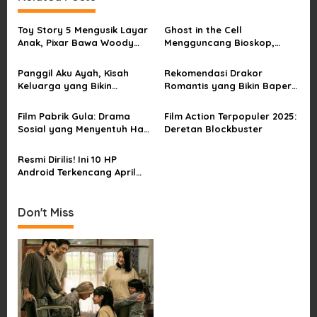
n
a
Toy Story 5 Mengusik Layar
Ghost in the Cell
v
Anak, Pixar Bawa Woody
Mengguncang Bioskop,
dan Buzz Pulang ke Bioskop
Horor Penjara Rasa
i
Sindiran Sosial
Panggil Aku Ayah, Kisah
Rekomendasi Drakor
g
Keluarga yang Bikin
Romantis yang Bikin Baper
a
Penonton Tersentuh
dan Sulit Dilupakan
t
Film Pabrik Gula: Drama
Film Action Terpopuler 2025:
Sosial yang Menyentuh Hati
Deretan Blockbuster
i
Penonton
o
Resmi Dirilis! Ini 10 HP
Android Terkencang April
n
2025
Don't Miss