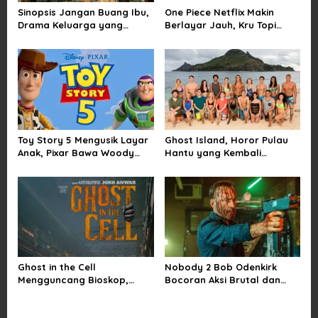
Sinopsis Jangan Buang Ibu,
One Piece Netflix Makin
Drama Keluarga yang
Berlayar Jauh, Kru Topi
Menyentuh tentang Kasih
Jerami Tak Lagi Main Aman
Sayang dan Bakti kepada
Orang Tua
Toy Story 5 Mengusik Layar
Ghost Island, Horor Pulau
Anak, Pixar Bawa Woody
Hantu yang Kembali
dan Buzz Pulang ke Bioskop
Menarik Perhatian Penonton
Ghost in the Cell
Nobody 2 Bob Odenkirk
Mengguncang Bioskop,
Bocoran Aksi Brutal dan
Horor Penjara Rasa
Jadwal Rilis Resmi
Sindiran Sosial