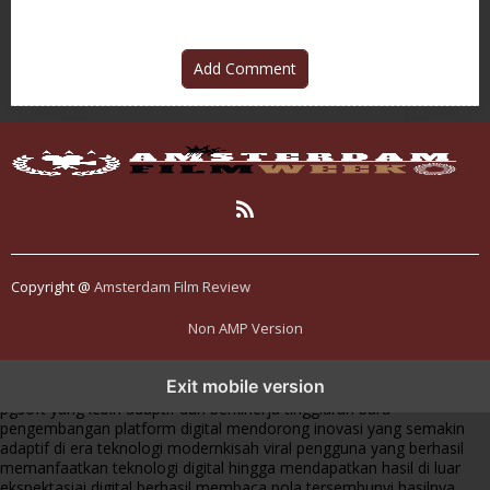
Add Comment
Copyright @
Amsterdam Film Review
Non AMP Version
transformasi digital pragmatic play menjadi inspirasi baru dalam
Exit mobile version
menghadirkan inovasi berkualitas
ai digital menjadi kunci analisis data
pgsoft yang lebih adaptif dan berkinerja tinggi
arah baru
pengembangan platform digital mendorong inovasi yang semakin
adaptif di era teknologi modern
kisah viral pengguna yang berhasil
memanfaatkan teknologi digital hingga mendapatkan hasil di luar
ekspektasi
ai digital berhasil membaca pola tersembunyi hasilnya