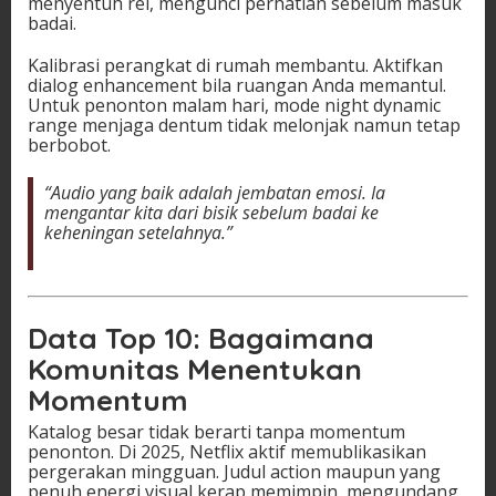
menyentuh rel, mengunci perhatian sebelum masuk
badai.
Kalibrasi perangkat di rumah membantu. Aktifkan
dialog enhancement bila ruangan Anda memantul.
Untuk penonton malam hari, mode night dynamic
range menjaga dentum tidak melonjak namun tetap
berbobot.
“Audio yang baik adalah jembatan emosi. Ia
mengantar kita dari bisik sebelum badai ke
keheningan setelahnya.”
Data Top 10: Bagaimana
Komunitas Menentukan
Momentum
Katalog besar tidak berarti tanpa momentum
penonton. Di 2025, Netflix aktif memublikasikan
pergerakan mingguan. Judul action maupun yang
penuh energi visual kerap memimpin, mengundang