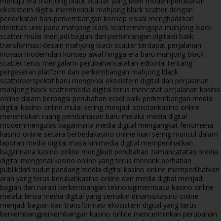
menuju era mahjong black scatter yang lebih modern
perubahan
ekosistem digital membentuk mahjong black scatter dengan
pendekatan baru
perkembangan konsep visual menghadirkan
identitas unik pada mahjong black scatter
mengapa mahjong black
scatter mulai menjadi bagian dari perbincangan digital
di balik
transformasi desain mahjong black scatter terdapat perjalanan
inovasi modern
dari konsep awal hingga era baru mahjong black
scatter terus mengalami perubahan
catatan editorial tentang
pergeseran platform dan perkembangan mahjong black
scatter
perspektif baru mengenai ekosistem digital dan perjalanan
mahjong black scatter
media digital terus mencatat perjalanan kasino
online dalam berbagai perubahan era
di balik perkembangan media
digital kasino online mulai sering menjadi sorotan
kasino online
menemukan ruang pembahasan baru melalui media digital
modern
mengulas bagaimana media digital mengangkat fenomena
kasino online secara berbeda
kasino online kian sering muncul dalam
laporan media digital masa kini
media digital memperlihatkan
bagaimana kasino online mengikuti perubahan zaman
catatan media
digital mengenai kasino online yang terus menarik perhatian
publik
dari sudut pandang media digital kasino online memperlihatkan
arah yang terus berubah
kasino online dan media digital menjadi
bagian dari narasi perkembangan teknologi
membaca kasino online
melalui lensa media digital yang semakin dinamis
kasino online
menjadi bagian dari transformasi ekosistem digital yang terus
berkembang
perkembangan kasino online mencerminkan perubahan