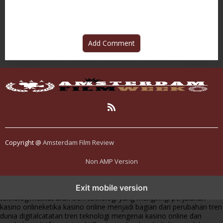
Sindiran Sosial
Add Comment
Copyright @
Amsterdam Film Review
Non AMP Version
tren teknologi membawa kasino online ke dalam perbincangan baru
Exit mobile version
di era modern
kasino online muncul seiring pergeseran tren platform
teknologi
melihat arah tren teknologi yang mengiringi perjalanan
kasino online
ketika kasino online menjadi bagian dari perubahan tren
dunia digital
catatan tren teknologi mengenai kasino online dan