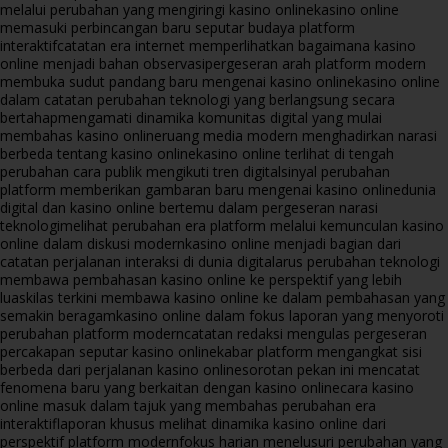
melalui perubahan yang mengiringi kasino online
kasino online
memasuki perbincangan baru seputar budaya platform
interaktif
catatan era internet memperlihatkan bagaimana kasino
online menjadi bahan observasi
pergeseran arah platform modern
membuka sudut pandang baru mengenai kasino online
kasino online
dalam catatan perubahan teknologi yang berlangsung secara
bertahap
mengamati dinamika komunitas digital yang mulai
membahas kasino online
ruang media modern menghadirkan narasi
berbeda tentang kasino online
kasino online terlihat di tengah
perubahan cara publik mengikuti tren digital
sinyal perubahan
platform memberikan gambaran baru mengenai kasino online
dunia
digital dan kasino online bertemu dalam pergeseran narasi
teknologi
melihat perubahan era platform melalui kemunculan kasino
online dalam diskusi modern
kasino online menjadi bagian dari
catatan perjalanan interaksi di dunia digital
arus perubahan teknologi
membawa pembahasan kasino online ke perspektif yang lebih
luas
kilas terkini membawa kasino online ke dalam pembahasan yang
semakin beragam
kasino online dalam fokus laporan yang menyoroti
perubahan platform modern
catatan redaksi mengulas pergeseran
percakapan seputar kasino online
kabar platform mengangkat sisi
berbeda dari perjalanan kasino online
sorotan pekan ini mencatat
fenomena baru yang berkaitan dengan kasino online
cara kasino
online masuk dalam tajuk yang membahas perubahan era
interaktif
laporan khusus melihat dinamika kasino online dari
perspektif platform modern
fokus harian menelusuri perubahan yang