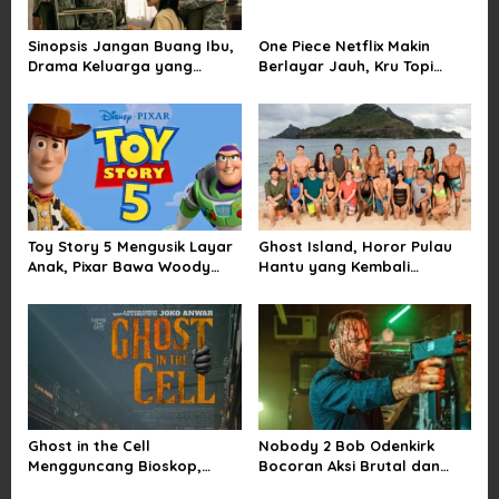
a
Sinopsis Jangan Buang Ibu,
One Piece Netflix Makin
t
Drama Keluarga yang
Berlayar Jauh, Kru Topi
i
Menyentuh tentang Kasih
Jerami Tak Lagi Main Aman
Sayang dan Bakti kepada
o
Orang Tua
n
Toy Story 5 Mengusik Layar
Ghost Island, Horor Pulau
Anak, Pixar Bawa Woody
Hantu yang Kembali
dan Buzz Pulang ke Bioskop
Menarik Perhatian Penonton
Ghost in the Cell
Nobody 2 Bob Odenkirk
Mengguncang Bioskop,
Bocoran Aksi Brutal dan
Horor Penjara Rasa
Jadwal Rilis Resmi