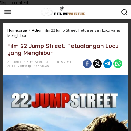
Skip to content
Homepage
/
Action
Film 22 Jump Street: Petualangan Lucu yang
Menghibur
Film 22 Jump Street: Petualangan Lucu
yang Menghibur
Amsterdam Film Week
January 18, 2024
Action
,
Comedy
466 Views