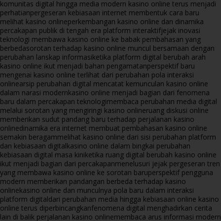
komunitas digital hingga media modern kasino online terus menjadi
perhatian
pergeseran kebiasaan internet membentuk cara baru
melihat kasino online
perkembangan kasino online dan dinamika
percakapan publik di tengah era platform interaktif
jejak inovasi
teknologi membawa kasino online ke babak pembahasan yang
berbeda
sorotan terhadap kasino online muncul bersamaan dengan
perubahan lanskap informasi
ketika platform digital berubah arah
kasino online ikut menjadi bahan pengamatan
perspektif baru
mengenai kasino online terlihat dari perubahan pola interaksi
online
arsip perubahan digital mencatat kemunculan kasino online
dalam narasi modern
kasino online menjadi bagian dari fenomena
baru dalam percakapan teknologi
membaca perubahan media digital
melalui sorotan yang mengiringi kasino online
ruang diskusi online
memberikan sudut pandang baru terhadap perjalanan kasino
online
dinamika era internet membuat pembahasan kasino online
semakin beragam
melihat kasino online dari sisi perubahan platform
dan kebiasaan digital
kasino online dalam bingkai perubahan
kebiasaan digital masa kini
ketika ruang digital berubah kasino online
ikut menjadi bagian dari percakapan
menelusuri jejak pergeseran tren
yang membawa kasino online ke sorotan baru
perspektif pengguna
modern memberikan pandangan berbeda terhadap kasino
online
kasino online dan munculnya pola baru dalam interaksi
platform digital
dari perubahan media hingga kebiasaan online kasino
online terus diperbincangkan
fenomena digital menghadirkan cerita
lain di balik perjalanan kasino online
membaca arus informasi modern