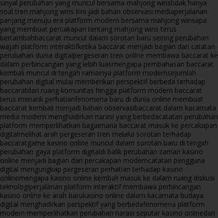
sinyal perubahan yang muncul bersama mahjong wins
tidak hanya
soal tren mahjong wins kini jadi bahan observasi media
perjalanan
panjang menuju era platform modern bersama mahjong wins
apa
yang membuat percakapan tentang mahjong wins terus
bertambah
baccarat muncul dalam sorotan baru seiring perubahan
wajah platform interaktif
ketika baccarat menjadi bagian dari catatan
perubahan dunia digital
pergeseran tren online membawa baccarat ke
dalam perbincangan yang lebih luas
mengapa pembahasan baccarat
kembali muncul di tengah ramainya platform modern
sejumlah
perubahan digital mulai memberikan perspektif berbeda terhadap
baccarat
dari ruang komunitas hingga platform modern baccarat
terus menarik perhatian
fenomena baru di dunia online membuat
baccarat kembali menjadi bahan observasi
baccarat dalam kacamata
media modern menghadirkan narasi yang berbeda
catatan perubahan
platform memperlihatkan bagaimana baccarat masuk ke percakapan
digital
melihat arah pergeseran tren melalui sorotan terhadap
baccarat
game kasino online muncul dalam sorotan baru di tengah
perubahan gaya platform digital
di balik perubahan zaman kasino
online menjadi bagian dari percakapan modern
catatan pengguna
digital mengungkap pergeseran perhatian terhadap kasino
online
mengapa kasino online kembali masuk ke dalam ruang diskusi
teknologi
perjalanan platform interaktif membawa perbincangan
kasino online ke arah baru
kasino online dalam kacamata budaya
digital menghadirkan perspektif yang berbeda
fenomena platform
modern memperlihatkan perubahan narasi seputar kasino online
dari