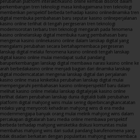
perubahan platform interaktif
kasino online kembali disorot dalam
perkembangan tren teknologi masa kini
bagaimana tren teknologi
memberikan perspektif berbeda terhadap kasino online
dinamika tren
digital membuka pembahasan baru seputar kasino online
perjalanan
kasino online terlihat di tengah pergeseran tren teknologi
modern
sorotan terbaru tren teknologi mengarah pada fenomena
kasino online
lanskap digital membuka ruang pembahasan baru
mengenai kasino online
kasino online dalam lanskap digital yang
mengalami perubahan secara bertahap
membaca pergeseran
lanskap digital melalui fenomena kasino online
di tengah lanskap
digital kasino online mulai mendapat sudut pandang
baru
perkembangan lanskap digital membawa narasi kasino online ke
arah berbeda
kasino online menjadi bagian dari dinamika lanskap
digital modern
catatan mengenai lanskap digital dan perjalanan
kasino online masa kini
ketika perubahan lanskap digital mulai
mempengaruhi pembahasan kasino online
perspektif baru dalam
melihat kasino online melalui lanskap digital
jejak kasino online
terlihat dalam perubahan lanskap dunia digital
di balik perubahan
platform digital mahjong wins mulai sering diperbincangkan
catatan
redaksi yang menyoroti kehadiran mahjong wins di era media
modern
mengapa banyak orang mulai melirik mahjong wins dalam
percakapan digital
arah baru media online membawa perspektif
berbeda terhadap mahjong wins
ketika diskusi komunitas mulai
membahas mahjong wins dari sudut pandang baru
fenomena yang
tidak disadari berkaitan dengan popularitas mahjong wins
membaca