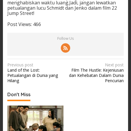
menghabiskan waktu luang.Jadi, jangan lewatkan
petualangan lucu Schmidt dan Jenko dalam film 22
Jump Street!
Post Views:
466
Follow Us
P
Previous post
Next post
Land of the Lost:
Film The Hustle: Kejeniusan
o
Petualangan di Dunia yang
dan Kehebatan Dalam Dunia
s
Hilang
Pencurian
t
Don't Miss
n
a
v
i
g