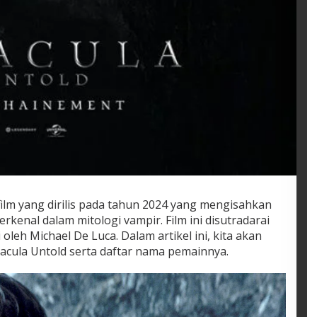
ilm yang dirilis pada tahun 2024 yang mengisahkan
erkenal dalam mitologi vampir. Film ini disutradarai
oleh Michael De Luca. Dalam artikel ini, kita akan
acula Untold serta daftar nama pemainnya.