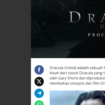
Dracula Untold adalah sebuah f
kisah dari sosok Dracula yang t
oleh Gary Shore dan diproduksi 
membahas sinopsis dari film Dr