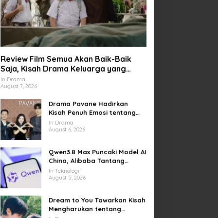
Review Film Semua Akan Baik-Baik
Saja, Kisah Drama Keluarga yang
Sarat Makna tentang Kehilangan dan
In Drama
August 7, 2026
Harapan
Drama Pavane Hadirkan
Kisah Penuh Emosi tentang
Cinta, Penyesalan, dan
In Drama
Kesempatan Memulai Kembali
August 6, 2026
Qwen3.8 Max Puncaki Model AI
China, Alibaba Tantang
Pemain Global
In Teknologi
August 5, 2026
Dream to You Tawarkan Kisah
Mengharukan tentang
Perjuangan Meraih Mimpi