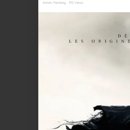
Action
,
Fantasy
512 Views