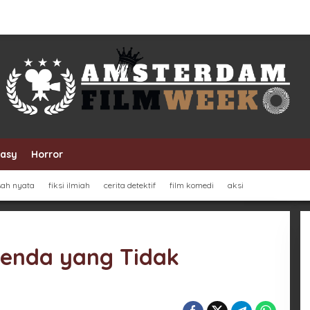
tasy
Horror
sah nyata
fiksi ilmiah
cerita detektif
film komedi
aksi
genda yang Tidak