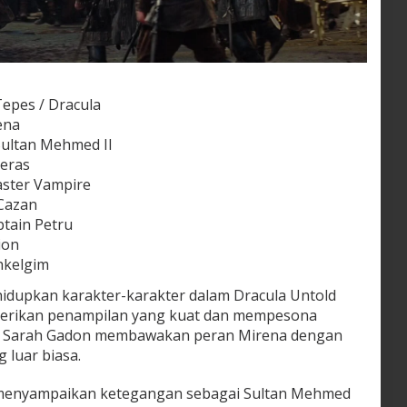
Tepes / Dracula
ena
Sultan Mehmed II
geras
aster Vampire
Cazan
tain Petru
ion
hkelgim
hidupkan karakter-karakter dalam Dracula Untold
berikan penampilan yang kuat dan mempesona
ra Sarah Gadon membawakan peran Mirena dengan
luar biasa.
 menyampaikan ketegangan sebagai Sultan Mehmed