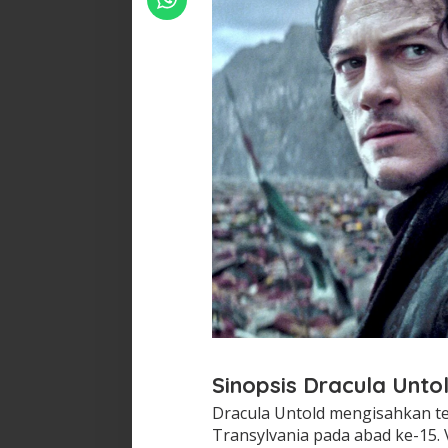
Sinopsis Dracula Unto
Dracula Untold mengisahkan te
Transylvania pada abad ke-15.