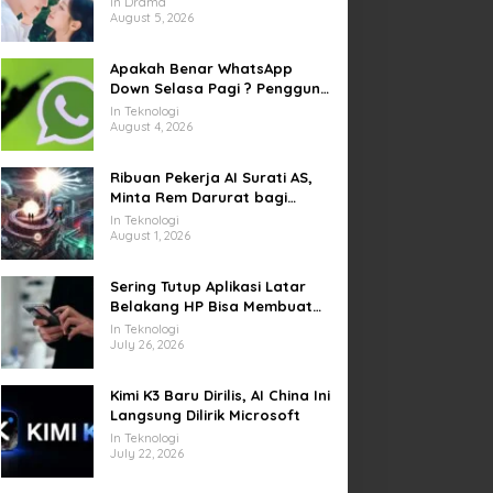
In Drama
yang Sempat Tertunda
August 5, 2026
Apakah Benar WhatsApp
Down Selasa Pagi ? Pengguna
Kesulitan Kirim Gambar dan
In Teknologi
Video di Sejumlah Wilayah
August 4, 2026
Ribuan Pekerja AI Surati AS,
Minta Rem Darurat bagi
Teknologi Canggih
In Teknologi
August 1, 2026
Sering Tutup Aplikasi Latar
Belakang HP Bisa Membuat
Baterai Lebih Boros
In Teknologi
July 26, 2026
Kimi K3 Baru Dirilis, AI China Ini
Langsung Dilirik Microsoft
In Teknologi
July 22, 2026