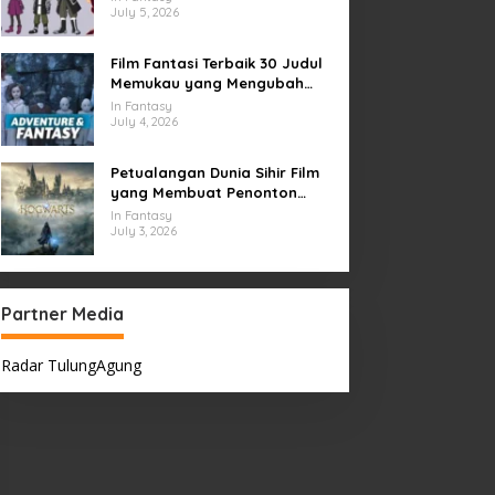
July 5, 2026
Film Fantasi Terbaik 30 Judul
Memukau yang Mengubah
Imajinasi
In Fantasy
July 4, 2026
Petualangan Dunia Sihir Film
yang Membuat Penonton
Terpukau Selamanya
In Fantasy
July 3, 2026
Partner Media
Radar TulungAgung