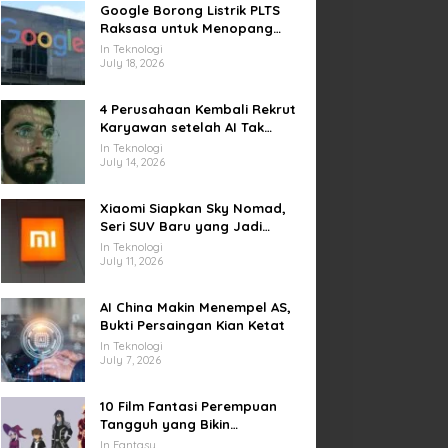
Google Borong Listrik PLTS
Raksasa untuk Menopang
Pusat Data dan AI
In Teknologi
July 18, 2026
4 Perusahaan Kembali Rekrut
Karyawan setelah AI Tak
Penuhi Harapan
In Teknologi
July 14, 2026
Xiaomi Siapkan Sky Nomad,
Seri SUV Baru yang Jadi
Sorotan Otomotif Dunia
In Teknologi
July 11, 2026
AI China Makin Menempel AS,
Bukti Persaingan Kian Ketat
In Teknologi
July 7, 2026
10 Film Fantasi Perempuan
Tangguh yang Bikin
Terinspirasi, Termasuk Damsel
In Fantasy