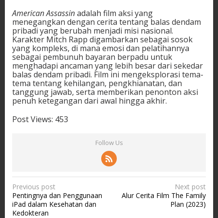
American Assassin
adalah film aksi yang
menegangkan dengan cerita tentang balas dendam
pribadi yang berubah menjadi misi nasional.
Karakter Mitch Rapp digambarkan sebagai sosok
yang kompleks, di mana emosi dan pelatihannya
sebagai pembunuh bayaran berpadu untuk
menghadapi ancaman yang lebih besar dari sekedar
balas dendam pribadi. Film ini mengeksplorasi tema-
tema tentang kehilangan, pengkhianatan, dan
tanggung jawab, serta memberikan penonton aksi
penuh ketegangan dari awal hingga akhir.
Post Views:
453
Follow Us
P
Previous post
Next post
Pentingnya dan Penggunaan
Alur Cerita Film The Family
o
iPad dalam Kesehatan dan
Plan (2023)
s
Kedokteran