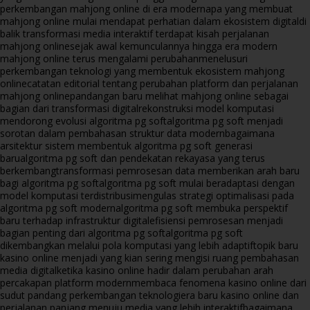
perkembangan mahjong online di era modern
apa yang membuat
mahjong online mulai mendapat perhatian dalam ekosistem digital
di
balik transformasi media interaktif terdapat kisah perjalanan
mahjong online
sejak awal kemunculannya hingga era modern
mahjong online terus mengalami perubahan
menelusuri
perkembangan teknologi yang membentuk ekosistem mahjong
online
catatan editorial tentang perubahan platform dan perjalanan
mahjong online
pandangan baru melihat mahjong online sebagai
bagian dari transformasi digital
rekonstruksi model komputasi
mendorong evolusi algoritma pg soft
algoritma pg soft menjadi
sorotan dalam pembahasan struktur data modern
bagaimana
arsitektur sistem membentuk algoritma pg soft generasi
baru
algoritma pg soft dan pendekatan rekayasa yang terus
berkembang
transformasi pemrosesan data memberikan arah baru
bagi algoritma pg soft
algoritma pg soft mulai beradaptasi dengan
model komputasi terdistribusi
mengulas strategi optimalisasi pada
algoritma pg soft modern
algoritma pg soft membuka perspektif
baru terhadap infrastruktur digital
efisiensi pemrosesan menjadi
bagian penting dari algoritma pg soft
algoritma pg soft
dikembangkan melalui pola komputasi yang lebih adaptif
topik baru
kasino online menjadi yang kian sering mengisi ruang pembahasan
media digital
ketika kasino online hadir dalam perubahan arah
percakapan platform modern
membaca fenomena kasino online dari
sudut pandang perkembangan teknologi
era baru kasino online dan
perjalanan panjang menuju media yang lebih interaktif
bagaimana