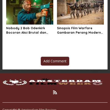
Nobody 2 Bob Odenkirk
Sinopsis Film Warfare
Bocoran Aksi Brutal dan
Gambaran Perang Modern
Jadwal Rilis Resmi
yang Brutal dan Realistis
Add Comment
Copyright @
Amsterdam Film Review