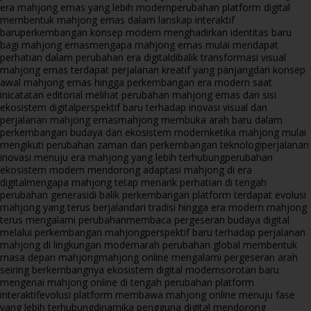
era mahjong emas yang lebih modern
perubahan platform digital
membentuk mahjong emas dalam lanskap interaktif
baru
perkembangan konsep modern menghadirkan identitas baru
bagi mahjong emas
mengapa mahjong emas mulai mendapat
perhatian dalam perubahan era digital
dibalik transformasi visual
mahjong emas terdapat perjalanan kreatif yang panjang
dari konsep
awal mahjong emas hingga perkembangan era modern saat
ini
catatan editorial melihat perubahan mahjong emas dari sisi
ekosistem digital
perspektif baru terhadap inovasi visual dan
perjalanan mahjong emas
mahjong membuka arah baru dalam
perkembangan budaya dan ekosistem modern
ketika mahjong mulai
mengikuti perubahan zaman dan perkembangan teknologi
perjalanan
inovasi menuju era mahjong yang lebih terhubung
perubahan
ekosistem modern mendorong adaptasi mahjong di era
digital
mengapa mahjong tetap menarik perhatian di tengah
perubahan generasi
di balik perkembangan platform terdapat evolusi
mahjong yang terus berjalan
dari tradisi hingga era modern mahjong
terus mengalami perubahan
membaca pergeseran budaya digital
melalui perkembangan mahjong
perspektif baru terhadap perjalanan
mahjong di lingkungan modern
arah perubahan global membentuk
masa depan mahjong
mahjong online mengalami pergeseran arah
seiring berkembangnya ekosistem digital modern
sorotan baru
mengenai mahjong online di tengah perubahan platform
interaktif
evolusi platform membawa mahjong online menuju fase
yang lebih terhubung
dinamika pengguna digital mendorong