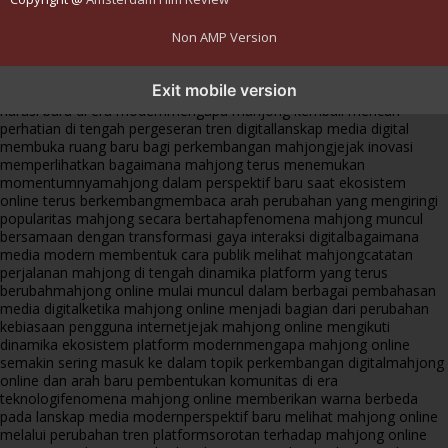
Non AMP Version
mahjong menjadi sorotan dalam perubahan pola interaksi digital
Exit mobile version
masa kini
dari komunitas hingga platform mahjong membangun
narasi baru di era modern
mengapa mahjong kembali mencuri
perhatian di tengah pergeseran tren digital
lanskap media digital
membuka ruang baru bagi perkembangan mahjong
jejak inovasi
memperlihatkan bagaimana mahjong terus menemukan
momentumnya
mahjong dalam perspektif baru saat ekosistem
online terus berkembang
membaca arah perubahan yang mengiringi
popularitas mahjong secara bertahap
fenomena mahjong muncul
bersamaan dengan transformasi gaya interaksi digital
bagaimana
media modern membentuk cara publik melihat mahjong
catatan
perjalanan mahjong di tengah dinamika platform yang terus
berubah
mahjong online mulai muncul dalam berbagai pembahasan
media digital
ketika mahjong online menjadi bagian dari perubahan
kebiasaan pengguna internet
jejak mahjong online mengikuti
dinamika ekosistem platform modern
mengapa mahjong online
semakin sering masuk ke dalam topik perkembangan digital
mahjong
online dan arah baru pembentukan komunitas di era
teknologi
fenomena mahjong online memberikan warna berbeda
pada lanskap media modern
perspektif baru melihat mahjong online
melalui perubahan tren platform
sorotan terhadap mahjong online