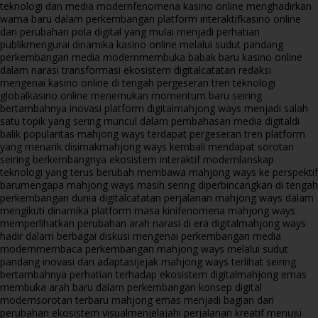
teknologi dan media modern
fenomena kasino online menghadirkan
warna baru dalam perkembangan platform interaktif
kasino online
dan perubahan pola digital yang mulai menjadi perhatian
publik
mengurai dinamika kasino online melalui sudut pandang
perkembangan media modern
membuka babak baru kasino online
dalam narasi transformasi ekosistem digital
catatan redaksi
mengenai kasino online di tengah pergeseran tren teknologi
global
kasino online menemukan momentum baru seiring
bertambahnya inovasi platform digital
mahjong ways menjadi salah
satu topik yang sering muncul dalam pembahasan media digital
di
balik popularitas mahjong ways terdapat pergeseran tren platform
yang menarik disimak
mahjong ways kembali mendapat sorotan
seiring berkembangnya ekosistem interaktif modern
lanskap
teknologi yang terus berubah membawa mahjong ways ke perspektif
baru
mengapa mahjong ways masih sering diperbincangkan di tengah
perkembangan dunia digital
catatan perjalanan mahjong ways dalam
mengikuti dinamika platform masa kini
fenomena mahjong ways
memperlihatkan perubahan arah narasi di era digital
mahjong ways
hadir dalam berbagai diskusi mengenai perkembangan media
modern
membaca perkembangan mahjong ways melalui sudut
pandang inovasi dan adaptasi
jejak mahjong ways terlihat seiring
bertambahnya perhatian terhadap ekosistem digital
mahjong emas
membuka arah baru dalam perkembangan konsep digital
modern
sorotan terbaru mahjong emas menjadi bagian dari
perubahan ekosistem visual
menjelajahi perjalanan kreatif menuju