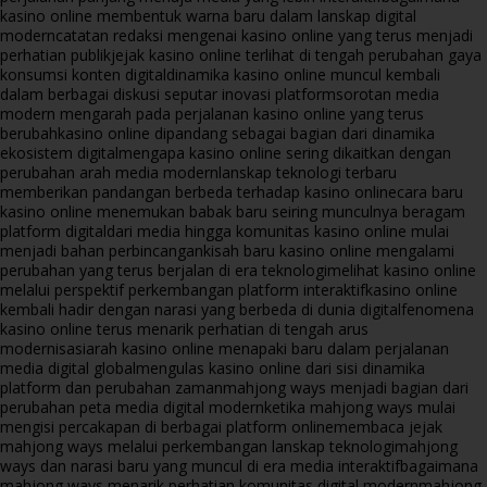
kasino online membentuk warna baru dalam lanskap digital
modern
catatan redaksi mengenai kasino online yang terus menjadi
perhatian publik
jejak kasino online terlihat di tengah perubahan gaya
konsumsi konten digital
dinamika kasino online muncul kembali
dalam berbagai diskusi seputar inovasi platform
sorotan media
modern mengarah pada perjalanan kasino online yang terus
berubah
kasino online dipandang sebagai bagian dari dinamika
ekosistem digital
mengapa kasino online sering dikaitkan dengan
perubahan arah media modern
lanskap teknologi terbaru
memberikan pandangan berbeda terhadap kasino online
cara baru
kasino online menemukan babak baru seiring munculnya beragam
platform digital
dari media hingga komunitas kasino online mulai
menjadi bahan perbincangan
kisah baru kasino online mengalami
perubahan yang terus berjalan di era teknologi
melihat kasino online
melalui perspektif perkembangan platform interaktif
kasino online
kembali hadir dengan narasi yang berbeda di dunia digital
fenomena
kasino online terus menarik perhatian di tengah arus
modernisasi
arah kasino online menapaki baru dalam perjalanan
media digital global
mengulas kasino online dari sisi dinamika
platform dan perubahan zaman
mahjong ways menjadi bagian dari
perubahan peta media digital modern
ketika mahjong ways mulai
mengisi percakapan di berbagai platform online
membaca jejak
mahjong ways melalui perkembangan lanskap teknologi
mahjong
ways dan narasi baru yang muncul di era media interaktif
bagaimana
mahjong ways menarik perhatian komunitas digital modern
mahjong