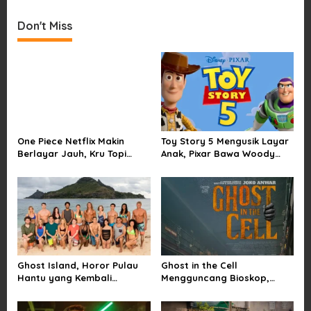
t
Don't Miss
n
a
v
i
g
a
One Piece Netflix Makin
Toy Story 5 Mengusik Layar
t
Berlayar Jauh, Kru Topi
Anak, Pixar Bawa Woody
i
Jerami Tak Lagi Main Aman
dan Buzz Pulang ke Bioskop
o
n
Ghost Island, Horor Pulau
Ghost in the Cell
Hantu yang Kembali
Mengguncang Bioskop,
Menarik Perhatian Penonton
Horor Penjara Rasa
Sindiran Sosial