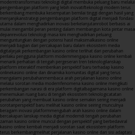
modern
transformasi teknologi digital membuka peluang baru melalui
pengembangan platform yang lebih inovatif
teknologi modern terus
berkembang membuka kesempatan bernilai tinggi dengan hasil yang
menjanjikan
strategi pengembangan platform digital menjadi fondasi
utama dalam menghadirkan inovasi berkelanjutan
robot berbasis ai
mulai mengambil peran penting dalam membangun kota pintar masa
depan
revolusi teknologi masa kini menghadirkan peluang
menguntungkan dengan potensi hasil maksimal
kasino online
menjadi bagian dari percakapan baru dalam ekosistem media
digital
jejak perkembangan kasino online terlihat dari perubahan
perilaku pengguna platform modern
mengapa kasino online kembali
menarik perhatian di tengah pergeseran tren teknologi
lanskap
platform interaktif memberikan perspektif baru terhadap kasino
online
kasino online dan dinamika komunitas digital yang terus
mengalami perubahan
membaca arah perjalanan kasino online
melalui sorotan media modern
fenomena kasino online mengikuti
perkembangan narasi di era platform digital
bagaimana kasino online
menemukan ruang baru di tengah ekosistem teknologi
catatan
perubahan yang membuat kasino online semakin sering menjadi
sorotan
perspektif baru melihat kasino online seiring munculnya
beragam inovasi platform
mengubah arah kasino online dalam
bercakapan lanskap media digital modern
di tengah perubahan
zaman kasino online muncul dengan perspektif yang berbeda
viral
kasino online kembali menjadi sorotan saat ekosistem platform
terus berkembang
melihat perjalanan kasino online dari sisi adaptasi