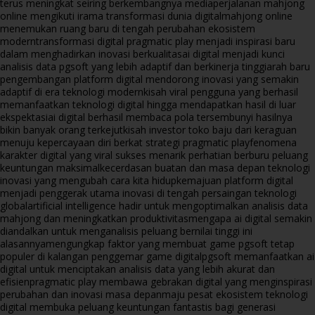
terus meningkat seiring berkembangnya media
perjalanan mahjong
online mengikuti irama transformasi dunia digital
mahjong online
menemukan ruang baru di tengah perubahan ekosistem
modern
transformasi digital pragmatic play menjadi inspirasi baru
dalam menghadirkan inovasi berkualitas
ai digital menjadi kunci
analisis data pgsoft yang lebih adaptif dan berkinerja tinggi
arah baru
pengembangan platform digital mendorong inovasi yang semakin
adaptif di era teknologi modern
kisah viral pengguna yang berhasil
memanfaatkan teknologi digital hingga mendapatkan hasil di luar
ekspektasi
ai digital berhasil membaca pola tersembunyi hasilnya
bikin banyak orang terkejut
kisah investor toko baju dari keraguan
menuju kepercayaan diri berkat strategi pragmatic play
fenomena
karakter digital yang viral sukses menarik perhatian berburu peluang
keuntungan maksimal
kecerdasan buatan dan masa depan teknologi
inovasi yang mengubah cara kita hidup
kemajuan platform digital
menjadi penggerak utama inovasi di tengah persaingan teknologi
global
artificial intelligence hadir untuk mengoptimalkan analisis data
mahjong dan meningkatkan produktivitas
mengapa ai digital semakin
diandalkan untuk menganalisis peluang bernilai tinggi ini
alasannya
mengungkap faktor yang membuat game pgsoft tetap
populer di kalangan penggemar game digital
pgsoft memanfaatkan ai
digital untuk menciptakan analisis data yang lebih akurat dan
efisien
pragmatic play membawa gebrakan digital yang menginspirasi
perubahan dan inovasi masa depan
maju pesat ekosistem teknologi
digital membuka peluang keuntungan fantastis bagi generasi