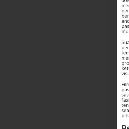
dok
men
pem
ber
anc
pas
mun
Sua
per
tem
men
pro
ket
vis
Fil
pas
sat
fas
ten
sea
pih
R