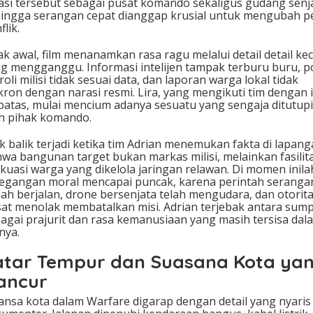
asi tersebut sebagai pusat komando sekaligus gudang senj
ingga serangan cepat dianggap krusial untuk mengubah p
flik.
ak awal, film menanamkan rasa ragu melalui detail detail kec
g mengganggu. Informasi intelijen tampak terburu buru, p
roli milisi tidak sesuai data, dan laporan warga lokal tidak
kron dengan narasi resmi. Lira, yang mengikuti tim dengan i
batas, mulai mencium adanya sesuatu yang sengaja ditutupi
h pihak komando.
ik balik terjadi ketika tim Adrian menemukan fakta di lapan
wa bangunan target bukan markas milisi, melainkan fasilit
kuasi warga yang dikelola jaringan relawan. Di momen inila
egangan moral mencapai puncak, karena perintah seranga
ah berjalan, drone bersenjata telah mengudara, dan otorit
at menolak membatalkan misi. Adrian terjebak antara sum
agai prajurit dan rasa kemanusiaan yang masih tersisa dal
inya.
atar Tempur dan Suasana Kota ya
ancur
nsa kota dalam Warfare digarap dengan detail yang nyaris