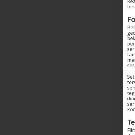
Rea
hin
F
Beb
ged
bel
per
ser
tam
men
se
Set
ter
sen
teg
din
ser
kon
Te
Fil