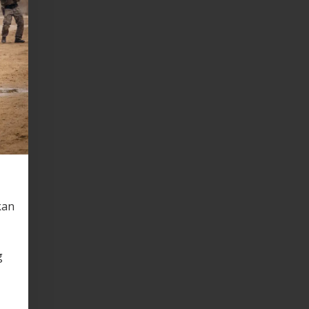
kan
g