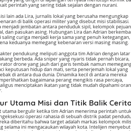
kait perintah yang sering tidak sejalan dengan nurani.
sisi lain ada Lira, jurnalis lokal yang berusaha mengungkap
enaran di balik operasi militer yang disebut misi stabilisasi.
a menjadi jembatan antara penduduk sipil, kelompok pejua
al, dan pasukan asing. Hubungan Lira dan Adrian berkemb
i saling curiga menjadi kerja sama yang penuh ketegangan,
ena keduanya memegang kebenaran versi masing masing.
akter pendukung meliputi anggota tim Adrian dengan latar
akang berbeda. Ada sniper yang nyaris tidak pernah bicara,
rator drone yang jauh dari garis tembak namun memegan
ci keputusan hidup dan mati, serta penerjemah lokal yang
jebak di antara dua dunia. Dinamika kecil di antara mereka
perlihatkan bagaimana perang mengikis rasa percaya,
aligus menciptakan ikatan yang tidak mudah dipahami ora
r.
ur Utama Misi dan Titik Balik Cerit
t utama bergulir ketika tim Adrian menerima perintah untu
geksekusi operasi rahasia di sebuah distrik padat pendudu
eka diberitahu bahwa target adalah markas kelompok milis
g selama ini mengacaukan wilayah kota. Intelijen menyebut