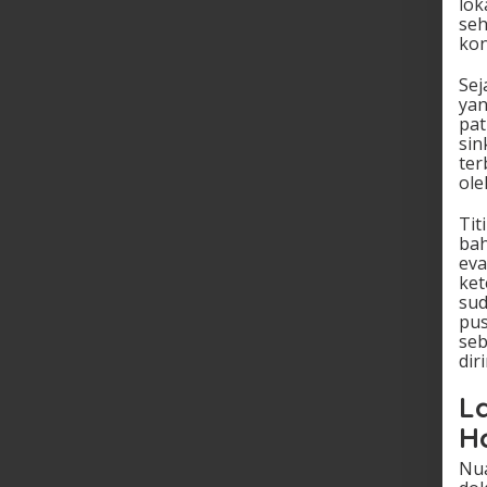
lok
seh
kon
Sej
yan
pat
sin
ter
ole
Tit
bah
eva
ket
sud
pus
seb
dir
L
H
Nua