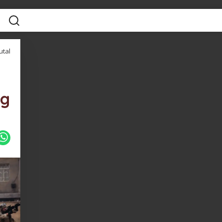
utal
ng