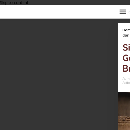
Skip to content
Hom
dan 
S
G
B
Adm
Acti