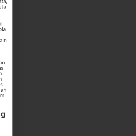
ata,
eta
il
ola
zin
gan
as
h
n
as
pah
am
ng