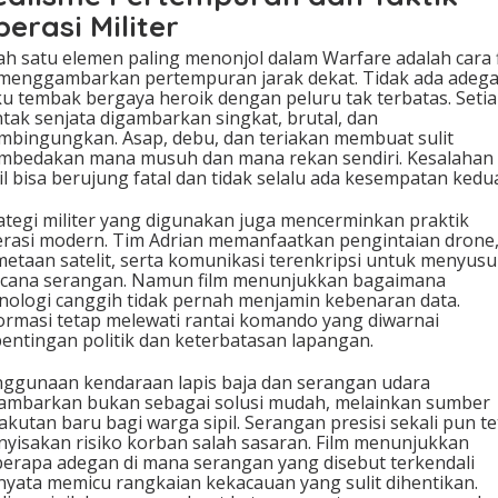
erasi Militer
ah satu elemen paling menonjol dalam Warfare adalah cara 
 menggambarkan pertempuran jarak dekat. Tidak ada adeg
u tembak bergaya heroik dengan peluru tak terbatas. Seti
tak senjata digambarkan singkat, brutal, dan
bingungkan. Asap, debu, dan teriakan membuat sulit
bedakan mana musuh dan mana rekan sendiri. Kesalahan
il bisa berujung fatal dan tidak selalu ada kesempatan kedu
ategi militer yang digunakan juga mencerminkan praktik
rasi modern. Tim Adrian memanfaatkan pengintaian drone
etaan satelit, serta komunikasi terenkripsi untuk menyus
cana serangan. Namun film menunjukkan bagaimana
nologi canggih tidak pernah menjamin kebenaran data.
ormasi tetap melewati rantai komando yang diwarnai
entingan politik dan keterbatasan lapangan.
ggunaan kendaraan lapis baja dan serangan udara
ambarkan bukan sebagai solusi mudah, melainkan sumber
akutan baru bagi warga sipil. Serangan presisi sekali pun t
yisakan risiko korban salah sasaran. Film menunjukkan
erapa adegan di mana serangan yang disebut terkendali
nyata memicu rangkaian kekacauan yang sulit dihentikan.