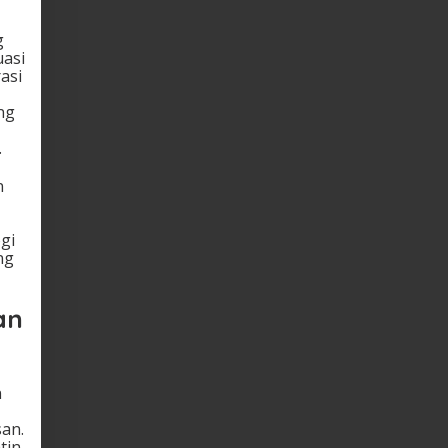
g
uasi
asi
ng
.
n
gi
ng
an
n
san.
tin