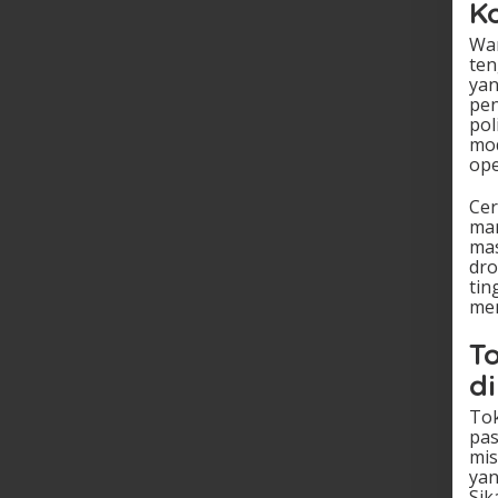
Ko
War
ten
yan
pe
pol
mod
ope
Cer
mar
mas
dro
tin
men
T
d
Tok
pas
mis
yan
Sik