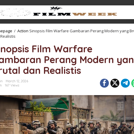
epage
/
Action
Sinopsis Film Warfare Gambaran Perang Modern yang Br
Realistis
inopsis Film Warfare
ambaran Perang Modern ya
rutal dan Realistis
in
March 12, 2026
on
167 Views