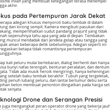
lisme inilah yang membuat ketegangan terasa menempel
gga akhir.
okus pada Pertempuran Jarak Dekat
erapa adegan khusus menyoroti baku tembak di dalam
ung dan lorong sempit. Kamera mengikuti pasukan dari
akang, memperlihatkan sudut pandang prajurit yang tidak
nah sepenuhnya tahu apa yang ada di depan. Tembakan
ing muncul mendadak dari jendela gelap atau tangga yang
pak aman beberapa detik sebelumnya. Adegan seperti ini
egaskan betapa tidak romantisnya pertempuran
sungguhnya.
iap kali peluru mulai bertebaran, dialog berhenti dan hanya
sisa bunyi nafas terengah, benturan peralatan, dan dentum
jata. Tidak ada musik heroik mengiringi, hanya keheningan
ang setelah baku tembak berakhir. Tubuh yang tergeletak,
ding penuh lubang peluru, dan lantai berlumur debu serta
pihan beton membuat penonton diingatkan pada harga set
tak senjata.
knologi Drone dan Serangan Presisi
m juga mengangkat peran operator drone yang bekerja jau