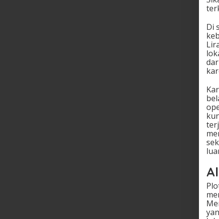
ter
Di 
keb
Lir
lok
dar
kar
Kar
bel
ope
kun
ter
mem
sek
lua
Al
Plo
men
Mer
yan