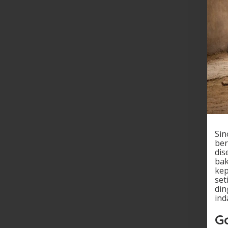
Sin
ber
dis
bak
kep
set
din
ind
G