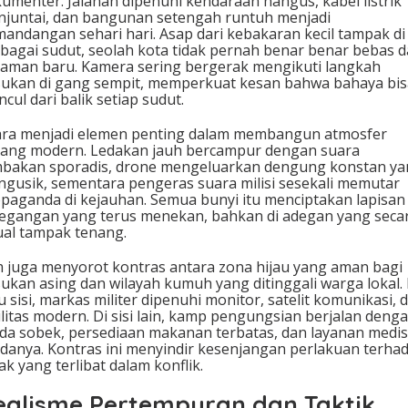
umenter. Jalanan dipenuhi kendaraan hangus, kabel listrik
juntai, dan bangunan setengah runtuh menjadi
andangan sehari hari. Asap dari kebakaran kecil tampak di
bagai sudut, seolah kota tidak pernah benar benar bebas d
aman baru. Kamera sering bergerak mengikuti langkah
ukan di gang sempit, memperkuat kesan bahwa bahaya bis
cul dari balik setiap sudut.
ra menjadi elemen penting dalam membangun atmosfer
ang modern. Ledakan jauh bercampur dengan suara
bakan sporadis, drone mengeluarkan dengung konstan y
gusik, sementara pengeras suara milisi sesekali memutar
paganda di kejauhan. Semua bunyi itu menciptakan lapisan
egangan yang terus menekan, bahkan di adegan yang seca
ual tampak tenang.
m juga menyorot kontras antara zona hijau yang aman bagi
ukan asing dan wilayah kumuh yang ditinggali warga lokal. 
u sisi, markas militer dipenuhi monitor, satelit komunikasi, 
ilitas modern. Di sisi lain, kamp pengungsian berjalan deng
da sobek, persediaan makanan terbatas, dan layanan medis
danya. Kontras ini menyindir kesenjangan perlakuan terha
ak yang terlibat dalam konflik.
ealisme Pertempuran dan Taktik