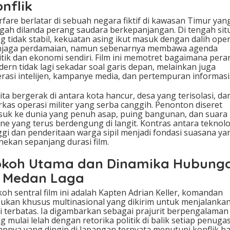
nflik
fare berlatar di sebuah negara fiktif di kawasan Timur yan
gah dilanda perang saudara berkepanjangan. Di tengah sit
g tidak stabil, kekuatan asing ikut masuk dengan dalih oper
njaga perdamaian, namun sebenarnya membawa agenda
itik dan ekonomi sendiri. Film ini memotret bagaimana pera
ern tidak lagi sekadar soal garis depan, melainkan juga
rasi intelijen, kampanye media, dan pertempuran informasi
ita bergerak di antara kota hancur, desa yang terisolasi, da
kas operasi militer yang serba canggih. Penonton diseret
uk ke dunia yang penuh asap, puing bangunan, dan suara
ne yang terus berdengung di langit. Kontras antara teknolo
ggi dan penderitaan warga sipil menjadi fondasi suasana ya
ekan sepanjang durasi film.
okoh Utama dan Dinamika Hubung
i Medan Laga
oh sentral film ini adalah Kapten Adrian Keller, komandan
ukan khusus multinasional yang dikirim untuk menjalanka
i terbatas. Ia digambarkan sebagai prajurit berpengalaman
g mulai lelah dengan retorika politik di balik setiap penuga
apnya yang dingin di lapangan ternyata menutupi konflik ba