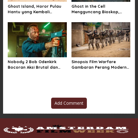
Ghost Island, Horor Pulau
Ghost in the Cell
Hantu yang Kembali
Mengguncang Bioskop,
Menarik Perhatian Penonton
Horor Penjara Rasa
Sindiran Sosial
Nobody 2 Bob Odenkirk
Sinopsis Film Warfare
Bocoran Aksi Brutal dan
Gambaran Perang Modern
Jadwal Rilis Resmi
yang Brutal dan Realistis
Add Comment