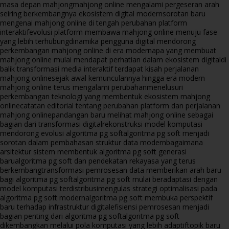
masa depan mahjong
mahjong online mengalami pergeseran arah
seiring berkembangnya ekosistem digital modern
sorotan baru
mengenai mahjong online di tengah perubahan platform
interaktif
evolusi platform membawa mahjong online menuju fase
yang lebih terhubung
dinamika pengguna digital mendorong
perkembangan mahjong online di era modern
apa yang membuat
mahjong online mulai mendapat perhatian dalam ekosistem digital
di
balik transformasi media interaktif terdapat kisah perjalanan
mahjong online
sejak awal kemunculannya hingga era modern
mahjong online terus mengalami perubahan
menelusuri
perkembangan teknologi yang membentuk ekosistem mahjong
online
catatan editorial tentang perubahan platform dan perjalanan
mahjong online
pandangan baru melihat mahjong online sebagai
bagian dari transformasi digital
rekonstruksi model komputasi
mendorong evolusi algoritma pg soft
algoritma pg soft menjadi
sorotan dalam pembahasan struktur data modern
bagaimana
arsitektur sistem membentuk algoritma pg soft generasi
baru
algoritma pg soft dan pendekatan rekayasa yang terus
berkembang
transformasi pemrosesan data memberikan arah baru
bagi algoritma pg soft
algoritma pg soft mulai beradaptasi dengan
model komputasi terdistribusi
mengulas strategi optimalisasi pada
algoritma pg soft modern
algoritma pg soft membuka perspektif
baru terhadap infrastruktur digital
efisiensi pemrosesan menjadi
bagian penting dari algoritma pg soft
algoritma pg soft
dikembangkan melalui pola komputasi yang lebih adaptif
topik baru