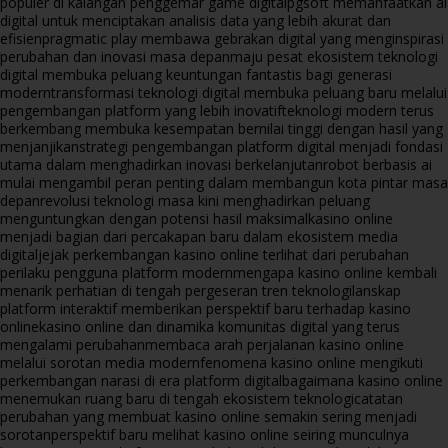
populer di kalangan penggemar game digital
pgsoft memanfaatkan ai
digital untuk menciptakan analisis data yang lebih akurat dan
efisien
pragmatic play membawa gebrakan digital yang menginspirasi
perubahan dan inovasi masa depan
maju pesat ekosistem teknologi
digital membuka peluang keuntungan fantastis bagi generasi
modern
transformasi teknologi digital membuka peluang baru melalui
pengembangan platform yang lebih inovatif
teknologi modern terus
berkembang membuka kesempatan bernilai tinggi dengan hasil yang
menjanjikan
strategi pengembangan platform digital menjadi fondasi
utama dalam menghadirkan inovasi berkelanjutan
robot berbasis ai
mulai mengambil peran penting dalam membangun kota pintar masa
depan
revolusi teknologi masa kini menghadirkan peluang
menguntungkan dengan potensi hasil maksimal
kasino online
menjadi bagian dari percakapan baru dalam ekosistem media
digital
jejak perkembangan kasino online terlihat dari perubahan
perilaku pengguna platform modern
mengapa kasino online kembali
menarik perhatian di tengah pergeseran tren teknologi
lanskap
platform interaktif memberikan perspektif baru terhadap kasino
online
kasino online dan dinamika komunitas digital yang terus
mengalami perubahan
membaca arah perjalanan kasino online
melalui sorotan media modern
fenomena kasino online mengikuti
perkembangan narasi di era platform digital
bagaimana kasino online
menemukan ruang baru di tengah ekosistem teknologi
catatan
perubahan yang membuat kasino online semakin sering menjadi
sorotan
perspektif baru melihat kasino online seiring munculnya