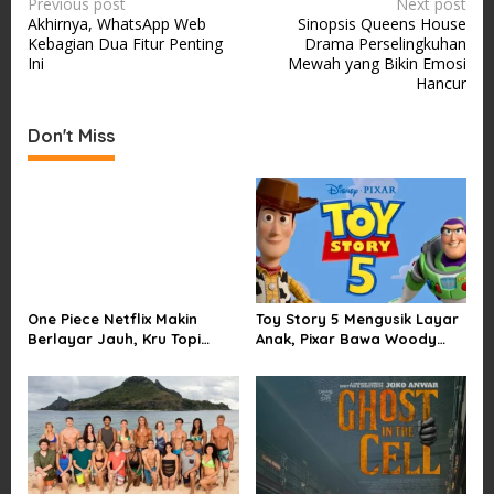
P
Previous post
Next post
Akhirnya, WhatsApp Web
Sinopsis Queens House
o
Kebagian Dua Fitur Penting
Drama Perselingkuhan
s
Ini
Mewah yang Bikin Emosi
Hancur
t
n
Don't Miss
a
v
i
g
a
t
One Piece Netflix Makin
Toy Story 5 Mengusik Layar
i
Berlayar Jauh, Kru Topi
Anak, Pixar Bawa Woody
Jerami Tak Lagi Main Aman
dan Buzz Pulang ke Bioskop
o
n