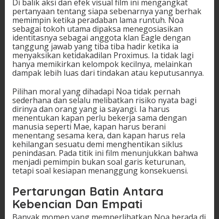
Di balik aksi dan efek visual film ini mengangkat
pertanyaan tentang siapa sebenarnya yang berhak
memimpin ketika peradaban lama runtuh. Noa
sebagai tokoh utama dipaksa menegosiasikan
identitasnya sebagai anggota klan Eagle dengan
tanggung jawab yang tiba tiba hadir ketika ia
menyaksikan ketidakadilan Proximus. Ia tidak lagi
hanya memikirkan kelompok kecilnya, melainkan
dampak lebih luas dari tindakan atau keputusannya.
Pilihan moral yang dihadapi Noa tidak pernah
sederhana dan selalu melibatkan risiko nyata bagi
dirinya dan orang yang ia sayangi. Ia harus
menentukan kapan perlu bekerja sama dengan
manusia seperti Mae, kapan harus berani
menentang sesama kera, dan kapan harus rela
kehilangan sesuatu demi menghentikan siklus
penindasan. Pada titik ini film menunjukkan bahwa
menjadi pemimpin bukan soal garis keturunan,
tetapi soal kesiapan menanggung konsekuensi.
Pertarungan Batin Antara
Kebencian Dan Empati
Banyak momen yang memperlihatkan Noa berada di