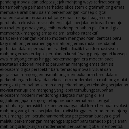
pandang inovasi dan adaptasi
jejak mahjong ways terlihat seiring
bertambahnya perhatian terhadap ekosistem digital
mahjong emas
membuka arah baru dalam perkembangan konsep digital
modern
sorotan terbaru mahjong emas menjadi bagian dari
perubahan ekosistem visual
menjelajahi perjalanan kreatif menuju
era mahjong emas yang lebih modern
perubahan platform digital
membentuk mahjong emas dalam lanskap interaktif
baru
perkembangan konsep modern menghadirkan identitas baru
bagi mahjong emas
mengapa mahjong emas mulai mendapat
perhatian dalam perubahan era digital
dibalik transformasi visual
mahjong emas terdapat perjalanan kreatif yang panjang
dari konsep
awal mahjong emas hingga perkembangan era modern saat
ini
catatan editorial melihat perubahan mahjong emas dari sisi
ekosistem digital
perspektif baru terhadap inovasi visual dan
perjalanan mahjong emas
mahjong membuka arah baru dalam
perkembangan budaya dan ekosistem modern
ketika mahjong mulai
mengikuti perubahan zaman dan perkembangan teknologi
perjalanan
inovasi menuju era mahjong yang lebih terhubung
perubahan
ekosistem modern mendorong adaptasi mahjong di era
digital
mengapa mahjong tetap menarik perhatian di tengah
perubahan generasi
di balik perkembangan platform terdapat evolusi
mahjong yang terus berjalan
dari tradisi hingga era modern mahjong
terus mengalami perubahan
membaca pergeseran budaya digital
melalui perkembangan mahjong
perspektif baru terhadap perjalanan
mahjong di lingkungan modern
arah perubahan global membentuk