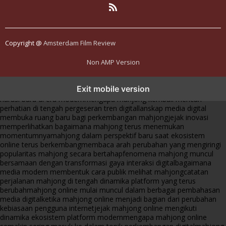
Copyright @
Amsterdam Film Review
Non AMP Version
mahjong menjadi sorotan dalam perubahan pola interaksi digital
Exit mobile version
masa kini
dari komunitas hingga platform mahjong membangun
narasi baru di era modern
mengapa mahjong kembali mencuri
perhatian di tengah pergeseran tren digital
lanskap media digital
membuka ruang baru bagi perkembangan mahjong
jejak inovasi
memperlihatkan bagaimana mahjong terus menemukan
momentumnya
mahjong dalam perspektif baru saat ekosistem
online terus berkembang
membaca arah perubahan yang mengiringi
popularitas mahjong secara bertahap
fenomena mahjong muncul
bersamaan dengan transformasi gaya interaksi digital
bagaimana
media modern membentuk cara publik melihat mahjong
catatan
perjalanan mahjong di tengah dinamika platform yang terus
berubah
mahjong online mulai muncul dalam berbagai pembahasan
media digital
ketika mahjong online menjadi bagian dari perubahan
kebiasaan pengguna internet
jejak mahjong online mengikuti
dinamika ekosistem platform modern
mengapa mahjong online