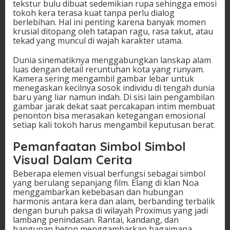
tekstur bulu dibuat sedemikian rupa sehingga emosi
tokoh kera terasa kuat tanpa perlu dialog
berlebihan. Hal ini penting karena banyak momen
krusial ditopang oleh tatapan ragu, rasa takut, atau
tekad yang muncul di wajah karakter utama.
Dunia sinematiknya menggabungkan lanskap alam
luas dengan detail reruntuhan kota yang runyam.
Kamera sering mengambil gambar lebar untuk
menegaskan kecilnya sosok individu di tengah dunia
baru yang liar namun indah. Di sisi lain pengambilan
gambar jarak dekat saat percakapan intim membuat
penonton bisa merasakan ketegangan emosional
setiap kali tokoh harus mengambil keputusan berat.
Pemanfaatan Simbol Simbol
Visual Dalam Cerita
Beberapa elemen visual berfungsi sebagai simbol
yang berulang sepanjang film. Elang di klan Noa
menggambarkan kebebasan dan hubungan
harmonis antara kera dan alam, berbanding terbalik
dengan buruh paksa di wilayah Proximus yang jadi
lambang penindasan. Rantai, kandang, dan
bangunan beton menggambarkan bagaimana