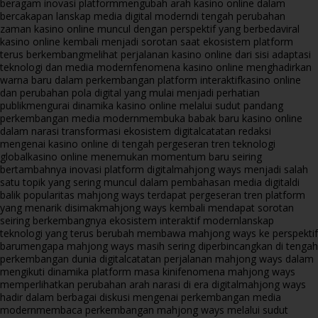
beragam inovasi platform
mengubah arah kasino online dalam
bercakapan lanskap media digital modern
di tengah perubahan
zaman kasino online muncul dengan perspektif yang berbeda
viral
kasino online kembali menjadi sorotan saat ekosistem platform
terus berkembang
melihat perjalanan kasino online dari sisi adaptasi
teknologi dan media modern
fenomena kasino online menghadirkan
warna baru dalam perkembangan platform interaktif
kasino online
dan perubahan pola digital yang mulai menjadi perhatian
publik
mengurai dinamika kasino online melalui sudut pandang
perkembangan media modern
membuka babak baru kasino online
dalam narasi transformasi ekosistem digital
catatan redaksi
mengenai kasino online di tengah pergeseran tren teknologi
global
kasino online menemukan momentum baru seiring
bertambahnya inovasi platform digital
mahjong ways menjadi salah
satu topik yang sering muncul dalam pembahasan media digital
di
balik popularitas mahjong ways terdapat pergeseran tren platform
yang menarik disimak
mahjong ways kembali mendapat sorotan
seiring berkembangnya ekosistem interaktif modern
lanskap
teknologi yang terus berubah membawa mahjong ways ke perspektif
baru
mengapa mahjong ways masih sering diperbincangkan di tengah
perkembangan dunia digital
catatan perjalanan mahjong ways dalam
mengikuti dinamika platform masa kini
fenomena mahjong ways
memperlihatkan perubahan arah narasi di era digital
mahjong ways
hadir dalam berbagai diskusi mengenai perkembangan media
modern
membaca perkembangan mahjong ways melalui sudut