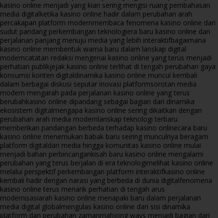
kasino online menjadi yang kian sering mengisi ruang pembahasan
media digital
ketika kasino online hadir dalam perubahan arah
percakapan platform modern
membaca fenomena kasino online dari
sudut pandang perkembangan teknologi
era baru kasino online dan
perjalanan panjang menuju media yang lebih interaktif
bagaimana
kasino online membentuk warna baru dalam lanskap digital
modern
catatan redaksi mengenai kasino online yang terus menjadi
perhatian publik
jejak kasino online terlihat di tengah perubahan gaya
konsumsi konten digital
dinamika kasino online muncul kembali
dalam berbagai diskusi seputar inovasi platform
sorotan media
modern mengarah pada perjalanan kasino online yang terus
berubah
kasino online dipandang sebagai bagian dari dinamika
ekosistem digital
mengapa kasino online sering dikaitkan dengan
perubahan arah media modern
lanskap teknologi terbaru
memberikan pandangan berbeda terhadap kasino online
cara baru
kasino online menemukan babak baru seiring munculnya beragam
platform digital
dari media hingga komunitas kasino online mulai
menjadi bahan perbincangan
kisah baru kasino online mengalami
perubahan yang terus berjalan di era teknologi
melihat kasino online
melalui perspektif perkembangan platform interaktif
kasino online
kembali hadir dengan narasi yang berbeda di dunia digital
fenomena
kasino online terus menarik perhatian di tengah arus
modernisasi
arah kasino online menapaki baru dalam perjalanan
media digital global
mengulas kasino online dari sisi dinamika
platform dan perubahan zaman
mahjong ways menjadi bagian dari