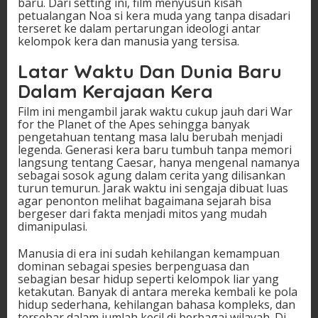
baru. Dari setting ini, film menyusun kisah
petualangan Noa si kera muda yang tanpa disadari
terseret ke dalam pertarungan ideologi antar
kelompok kera dan manusia yang tersisa.
Latar Waktu Dan Dunia Baru
Dalam Kerajaan Kera
Film ini mengambil jarak waktu cukup jauh dari War
for the Planet of the Apes sehingga banyak
pengetahuan tentang masa lalu berubah menjadi
legenda. Generasi kera baru tumbuh tanpa memori
langsung tentang Caesar, hanya mengenal namanya
sebagai sosok agung dalam cerita yang dilisankan
turun temurun. Jarak waktu ini sengaja dibuat luas
agar penonton melihat bagaimana sejarah bisa
bergeser dari fakta menjadi mitos yang mudah
dimanipulasi.
Manusia di era ini sudah kehilangan kemampuan
dominan sebagai spesies berpenguasa dan
sebagian besar hidup seperti kelompok liar yang
ketakutan. Banyak di antara mereka kembali ke pola
hidup sederhana, kehilangan bahasa kompleks, dan
tersebar dalam jumlah kecil di berbagai wilayah. Di