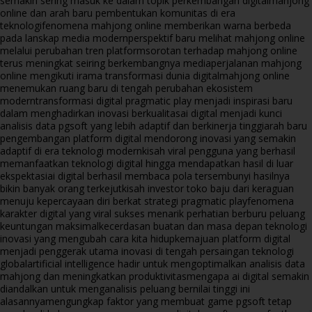
semakin sering masuk ke dalam topik perkembangan digital
mahjong
online dan arah baru pembentukan komunitas di era
teknologi
fenomena mahjong online memberikan warna berbeda
pada lanskap media modern
perspektif baru melihat mahjong online
melalui perubahan tren platform
sorotan terhadap mahjong online
terus meningkat seiring berkembangnya media
perjalanan mahjong
online mengikuti irama transformasi dunia digital
mahjong online
menemukan ruang baru di tengah perubahan ekosistem
modern
transformasi digital pragmatic play menjadi inspirasi baru
dalam menghadirkan inovasi berkualitas
ai digital menjadi kunci
analisis data pgsoft yang lebih adaptif dan berkinerja tinggi
arah baru
pengembangan platform digital mendorong inovasi yang semakin
adaptif di era teknologi modern
kisah viral pengguna yang berhasil
memanfaatkan teknologi digital hingga mendapatkan hasil di luar
ekspektasi
ai digital berhasil membaca pola tersembunyi hasilnya
bikin banyak orang terkejut
kisah investor toko baju dari keraguan
menuju kepercayaan diri berkat strategi pragmatic play
fenomena
karakter digital yang viral sukses menarik perhatian berburu peluang
keuntungan maksimal
kecerdasan buatan dan masa depan teknologi
inovasi yang mengubah cara kita hidup
kemajuan platform digital
menjadi penggerak utama inovasi di tengah persaingan teknologi
global
artificial intelligence hadir untuk mengoptimalkan analisis data
mahjong dan meningkatkan produktivitas
mengapa ai digital semakin
diandalkan untuk menganalisis peluang bernilai tinggi ini
alasannya
mengungkap faktor yang membuat game pgsoft tetap