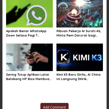
o
n
Apakah Benar WhatsApp
Ribuan Pekerja AI Surati AS,
Down Selasa Pagi ?
Minta Rem Darurat bagi
Pengguna Kesulitan Kirim
Teknologi Canggih
Gambar dan Video di
Sejumlah Wilayah
Sering Tutup Aplikasi Latar
Kimi K3 Baru Dirilis, AI China
Belakang HP Bisa Membuat
Ini Langsung Dilirik
Baterai Lebih Boros
Microsoft
Add Comment