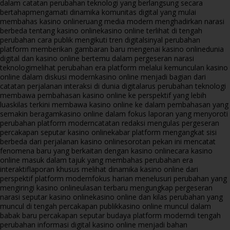
dalam catatan perubahan teknologi yang berlangsung secara
bertahap
mengamati dinamika komunitas digital yang mulai
membahas kasino online
ruang media modern menghadirkan narasi
berbeda tentang kasino online
kasino online terlihat di tengah
perubahan cara publik mengikuti tren digital
sinyal perubahan
platform memberikan gambaran baru mengenai kasino online
dunia
digital dan kasino online bertemu dalam pergeseran narasi
teknologi
melihat perubahan era platform melalui kemunculan kasino
online dalam diskusi modern
kasino online menjadi bagian dari
catatan perjalanan interaksi di dunia digital
arus perubahan teknologi
membawa pembahasan kasino online ke perspektif yang lebih
luas
kilas terkini membawa kasino online ke dalam pembahasan yang
semakin beragam
kasino online dalam fokus laporan yang menyoroti
perubahan platform modern
catatan redaksi mengulas pergeseran
percakapan seputar kasino online
kabar platform mengangkat sisi
berbeda dari perjalanan kasino online
sorotan pekan ini mencatat
fenomena baru yang berkaitan dengan kasino online
cara kasino
online masuk dalam tajuk yang membahas perubahan era
interaktif
laporan khusus melihat dinamika kasino online dari
perspektif platform modern
fokus harian menelusuri perubahan yang
mengiringi kasino online
ulasan terbaru mengungkap pergeseran
narasi seputar kasino online
kasino online dan kilas perubahan yang
muncul di tengah percakapan publik
kasino online muncul dalam
babak baru percakapan seputar budaya platform modern
di tengah
perubahan informasi digital kasino online menjadi bahan