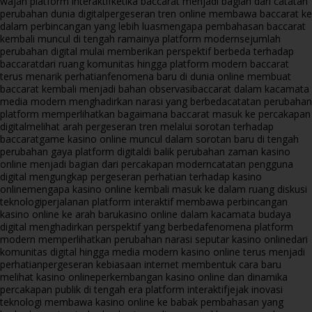
wajah platform interaktif
ketika baccarat menjadi bagian dari catatan
perubahan dunia digital
pergeseran tren online membawa baccarat ke
dalam perbincangan yang lebih luas
mengapa pembahasan baccarat
kembali muncul di tengah ramainya platform modern
sejumlah
perubahan digital mulai memberikan perspektif berbeda terhadap
baccarat
dari ruang komunitas hingga platform modern baccarat
terus menarik perhatian
fenomena baru di dunia online membuat
baccarat kembali menjadi bahan observasi
baccarat dalam kacamata
media modern menghadirkan narasi yang berbeda
catatan perubahan
platform memperlihatkan bagaimana baccarat masuk ke percakapan
digital
melihat arah pergeseran tren melalui sorotan terhadap
baccarat
game kasino online muncul dalam sorotan baru di tengah
perubahan gaya platform digital
di balik perubahan zaman kasino
online menjadi bagian dari percakapan modern
catatan pengguna
digital mengungkap pergeseran perhatian terhadap kasino
online
mengapa kasino online kembali masuk ke dalam ruang diskusi
teknologi
perjalanan platform interaktif membawa perbincangan
kasino online ke arah baru
kasino online dalam kacamata budaya
digital menghadirkan perspektif yang berbeda
fenomena platform
modern memperlihatkan perubahan narasi seputar kasino online
dari
komunitas digital hingga media modern kasino online terus menjadi
perhatian
pergeseran kebiasaan internet membentuk cara baru
melihat kasino online
perkembangan kasino online dan dinamika
percakapan publik di tengah era platform interaktif
jejak inovasi
teknologi membawa kasino online ke babak pembahasan yang