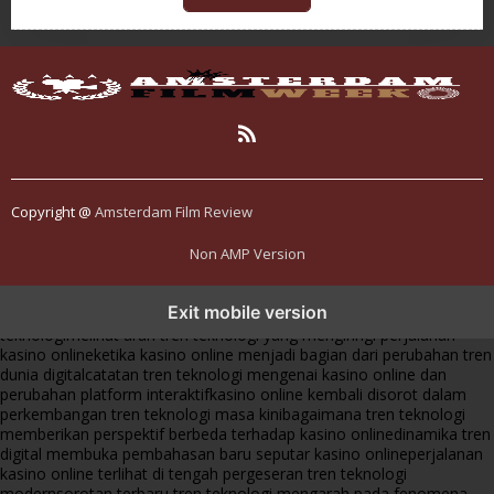
Copyright @
Amsterdam Film Review
Non AMP Version
tren teknologi membawa kasino online ke dalam perbincangan baru
Exit mobile version
di era modern
kasino online muncul seiring pergeseran tren platform
teknologi
melihat arah tren teknologi yang mengiringi perjalanan
kasino online
ketika kasino online menjadi bagian dari perubahan tren
dunia digital
catatan tren teknologi mengenai kasino online dan
perubahan platform interaktif
kasino online kembali disorot dalam
perkembangan tren teknologi masa kini
bagaimana tren teknologi
memberikan perspektif berbeda terhadap kasino online
dinamika tren
digital membuka pembahasan baru seputar kasino online
perjalanan
kasino online terlihat di tengah pergeseran tren teknologi
modern
sorotan terbaru tren teknologi mengarah pada fenomena