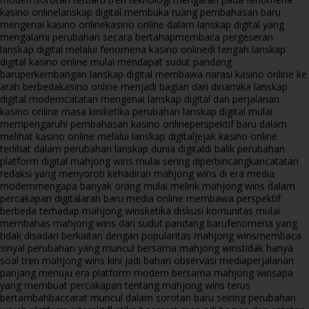
kasino online
lanskap digital membuka ruang pembahasan baru
mengenai kasino online
kasino online dalam lanskap digital yang
mengalami perubahan secara bertahap
membaca pergeseran
lanskap digital melalui fenomena kasino online
di tengah lanskap
digital kasino online mulai mendapat sudut pandang
baru
perkembangan lanskap digital membawa narasi kasino online ke
arah berbeda
kasino online menjadi bagian dari dinamika lanskap
digital modern
catatan mengenai lanskap digital dan perjalanan
kasino online masa kini
ketika perubahan lanskap digital mulai
mempengaruhi pembahasan kasino online
perspektif baru dalam
melihat kasino online melalui lanskap digital
jejak kasino online
terlihat dalam perubahan lanskap dunia digital
di balik perubahan
platform digital mahjong wins mulai sering diperbincangkan
catatan
redaksi yang menyoroti kehadiran mahjong wins di era media
modern
mengapa banyak orang mulai melirik mahjong wins dalam
percakapan digital
arah baru media online membawa perspektif
berbeda terhadap mahjong wins
ketika diskusi komunitas mulai
membahas mahjong wins dari sudut pandang baru
fenomena yang
tidak disadari berkaitan dengan popularitas mahjong wins
membaca
sinyal perubahan yang muncul bersama mahjong wins
tidak hanya
soal tren mahjong wins kini jadi bahan observasi media
perjalanan
panjang menuju era platform modern bersama mahjong wins
apa
yang membuat percakapan tentang mahjong wins terus
bertambah
baccarat muncul dalam sorotan baru seiring perubahan