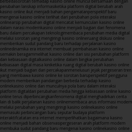
berbeda
sorotan terhadap kasino online muncul bersamaan dengan
perubahan lanskap informasi
ketika platform digital berubah arah
kasino online ikut menjadi bahan pengamatan
perspektif baru
mengenai kasino online terlihat dari perubahan pola interaksi
online
arsip perubahan digital mencatat kemunculan kasino online
dalam narasi modern
kasino online menjadi bagian dari fenomena
baru dalam percakapan teknologi
membaca perubahan media digital
melalui sorotan yang mengiringi kasino online
ruang diskusi online
memberikan sudut pandang baru terhadap perjalanan kasino
online
dinamika era internet membuat pembahasan kasino online
semakin beragam
melihat kasino online dari sisi perubahan platform
dan kebiasaan digital
kasino online dalam bingkai perubahan
kebiasaan digital masa kini
ketika ruang digital berubah kasino online
ikut menjadi bagian dari percakapan
menelusuri jejak pergeseran tren
yang membawa kasino online ke sorotan baru
perspektif pengguna
modern memberikan pandangan berbeda terhadap kasino
online
kasino online dan munculnya pola baru dalam interaksi
platform digital
dari perubahan media hingga kebiasaan online kasino
online terus diperbincangkan
fenomena digital menghadirkan cerita
lain di balik perjalanan kasino online
membaca arus informasi modern
melalui perubahan yang mengiringi kasino online
kasino online
memasuki perbincangan baru seputar budaya platform
interaktif
catatan era internet memperlihatkan bagaimana kasino
online menjadi bahan observasi
pergeseran arah platform modern
membuka sudut pandang baru mengenai kasino online
kasino online