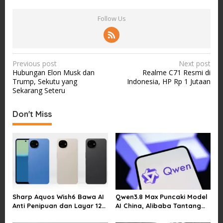
Follow Us
P
Previous post
Next post
Hubungan Elon Musk dan
Realme C71 Resmi di
o
Trump, Sekutu yang
Indonesia, HP Rp 1 Jutaan
s
Sekarang Seteru
t
Don't Miss
n
a
v
i
g
a
Sharp Aquos Wish6 Bawa AI
Qwen3.8 Max Puncaki Model
t
Anti Penipuan dan Layar 120
AI China, Alibaba Tantang
i
Hz
Pemain Global