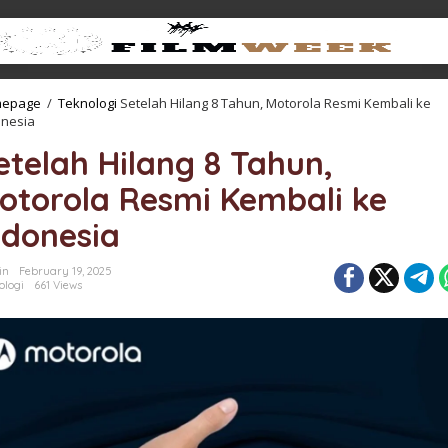
epage
/
Teknologi
Setelah Hilang 8 Tahun, Motorola Resmi Kembali ke
onesia
etelah Hilang 8 Tahun,
otorola Resmi Kembali ke
ndonesia
in
February 19, 2025
ologi
661 Views