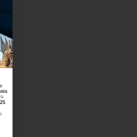
e
nis
ni
025
.
n