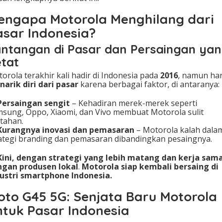
engapa Motorola Menghilang dari
asar Indonesia?
ntangan di Pasar dan Persaingan ya
tat
orola terakhir kali hadir di Indonesia pada
2016
, namun ha
arik diri dari pasar
karena berbagai faktor, di antaranya:
Persaingan sengit
– Kehadiran merek-merek seperti
sung, Oppo, Xiaomi, dan Vivo membuat Motorola sulit
tahan.
Kurangnya inovasi dan pemasaran
– Motorola kalah dala
ategi branding dan pemasaran dibandingkan pesaingnya.
Kini, dengan strategi yang lebih matang dan kerja sam
ngan produsen lokal
.
Motorola siap kembali bersaing di
ustri smartphone Indonesia.
oto G45 5G: Senjata Baru Motorola
ntuk Pasar Indonesia