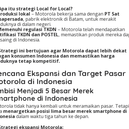
Apa itu strategi Local for Local?
roduksi lokal
– Motorola bekerja sama dengan
PT Sat
sapersada
, pabrik elektronik di Batam, untuk merakit
duknya di dalam negeri.
Memenuhi regulasi TKDN
– Motorola telah mendapatkan
tifikasi TKDN dan POSTEL
, memastikan produk mereka da
saing di Indonesia.
Strategi ini bertujuan agar Motorola dapat lebih dekat
ngan konsumen Indonesia dan memastikan harga
duknya tetap kompetitif.
encana Ekspansi dan Target Pasar
otorola di Indonesia
bisi Menjadi 5 Besar Merek
artphone di Indonesia
orola tidak hanya kembali untuk meramaikan pasar. Tetap
ga
menargetkan posisi lima besar merek smartphone di
onesia
dalam waktu tiga tahun ke depan.
Strategi ekspansi Motorola: