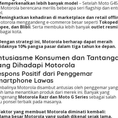
Memperkenalkan lebih banyak model
– Setelah Moto G45
 Motorola berencana merilis beberapa seri flagship dan ent
l.
eningkatkan kehadiran di marketplace dan retail offli
otorola menggandeng e-commerce besar seperti
Tokoped
pee, dan Blibli
. Serta membuka lebih banyak
outlet resmi
bagai kota.
Dengan strategi ini, Motorola berharap dapat meraih
idaknya 10% pangsa pasar dalam tiga tahun ke depan.
ntusiasme Konsumen dan Tantang
ang Dihadapi Motorola
spons Positif dari Penggemar
martphone Lawas
balinya Motorola disambut antusias oleh penggemar yang
ah lama menantikan produk dari merek ini. Banyak yang
ngenang
Motorola Razr dan Moto G Series
sebagai salah
u ponsel terbaik pada masanya.
Faktor yang membuat Motorola diminati kembali:
ama besar Motorola yang sudah dikenal sejak lama.