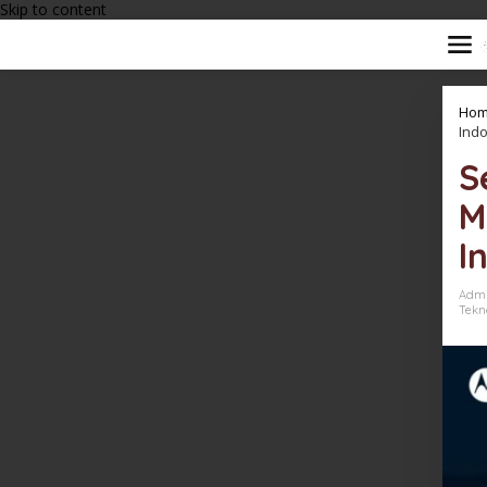
Skip to content
Hom
Ind
S
M
I
Adm
Tekn