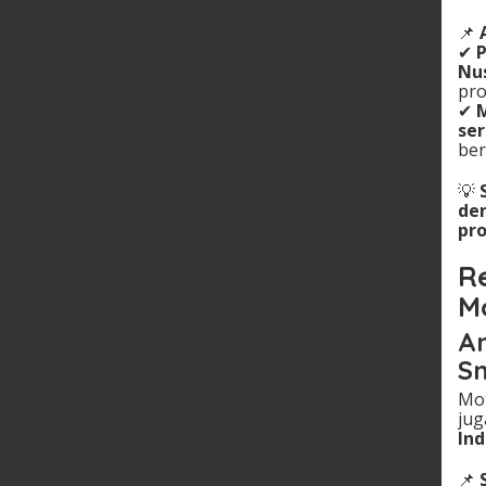
📌
✔
P
Nu
pro
✔
ser
ber
💡
de
pro
R
M
Am
Sm
Mot
ju
Ind
📌