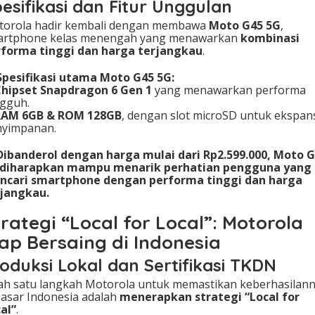
esifikasi dan Fitur Unggulan
torola hadir kembali dengan membawa
Moto G45 5G
,
artphone kelas menengah yang menawarkan
kombinasi
rforma tinggi dan harga terjangkau
.
Spesifikasi utama Moto G45 5G:
hipset Snapdragon 6 Gen 1
yang menawarkan performa
gguh.
RAM 6GB & ROM 128GB
, dengan slot microSD untuk ekspan
nyimpanan.
Dibanderol dengan harga mulai dari Rp2.599.000, Moto 
 diharapkan mampu menarik perhatian pengguna yang
ncari smartphone dengan performa tinggi dan harga
rjangkau.
rategi “Local for Local”: Motorola
iap Bersaing di Indonesia
oduksi Lokal dan Sertifikasi TKDN
ah satu langkah Motorola untuk memastikan keberhasilan
pasar Indonesia adalah
menerapkan strategi “Local for
al”
.