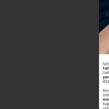
Set
ta
In
yan
dit
Kem
ind
me
bag
ula