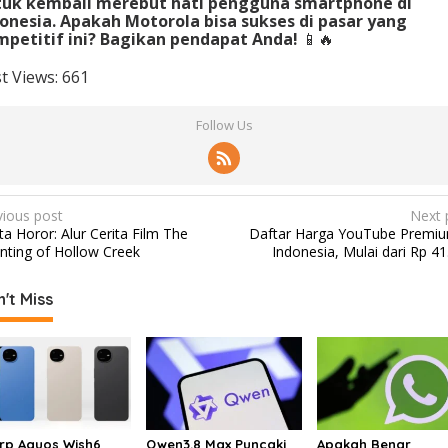
tuk kembali merebut hati pengguna smartphone di
onesia. Apakah Motorola bisa sukses di pasar yang
petitif ini? Bagikan pendapat Anda!
📱🔥
t Views:
661
Follow Us
vious post
Next 
ta Horor: Alur Cerita Film The
Daftar Harga YouTube Premiu
nting of Hollow Creek
Indonesia, Mulai dari Rp 41
't Miss
rp Aquos Wish6
Qwen3.8 Max Puncaki
Apakah Benar