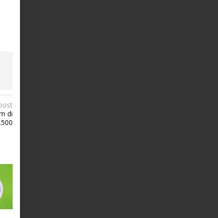
post
m di
.500