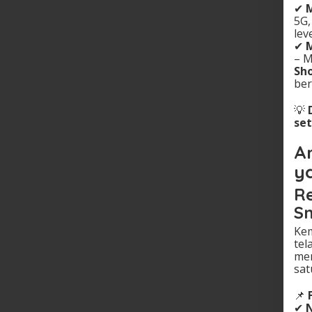
✔
5G,
leve
✔
M
– M
Sho
ber
💡
set
A
y
Re
S
Kem
tel
me
sat
📌
✔
N