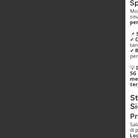
Sp
Mo
sm
pe
📌
✔
C
tan
✔
pe
💡
5G
me
te
St
S
Pr
Sal
di 
Loc