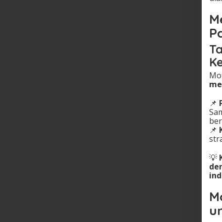
M
P
Ta
Ke
Mot
men
📌
Sam
ber
📌
str
💡
de
ind
M
u