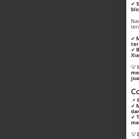
✔
S
bl
Nam
ter
✔
M
ter
✔
B
Xi
💡
me
jua
C
📌
✔
M
dan
✔
mer
💡