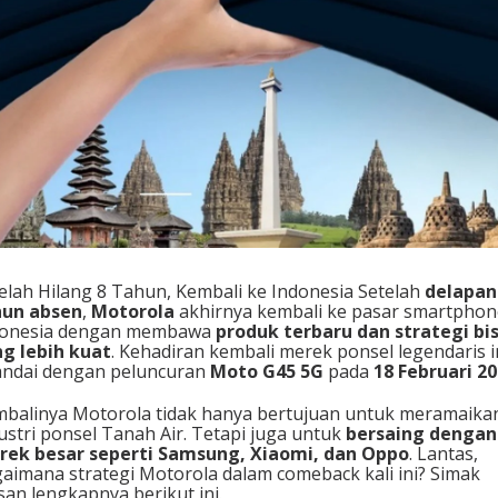
elah Hilang 8 Tahun, Kembali ke Indonesia Setelah
delapan
hun absen
,
Motorola
akhirnya kembali ke pasar smartphon
donesia dengan membawa
produk terbaru dan strategi bis
g lebih kuat
. Kehadiran kembali merek ponsel legendaris i
andai dengan peluncuran
Moto G45 5G
pada
18 Februari 2
balinya Motorola tidak hanya bertujuan untuk meramaika
ustri ponsel Tanah Air. Tetapi juga untuk
bersaing dengan
rek besar seperti Samsung, Xiaomi, dan Oppo
. Lantas,
aimana strategi Motorola dalam comeback kali ini? Simak
san lengkapnya berikut ini.