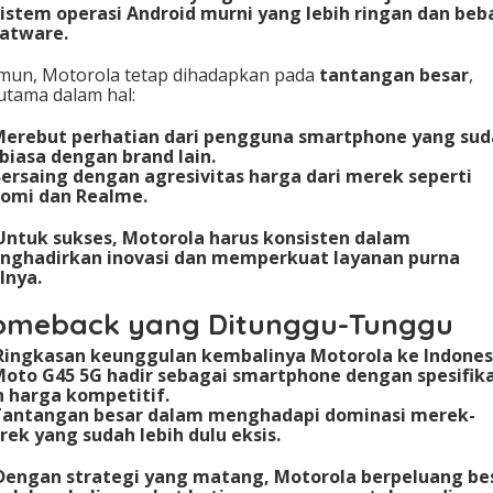
istem operasi Android murni yang lebih ringan dan beb
oatware.
un, Motorola tetap dihadapkan pada
tantangan besar
,
utama dalam hal:
erebut perhatian dari pengguna smartphone yang su
biasa dengan brand lain.
ersaing dengan agresivitas harga dari merek seperti
aomi dan Realme.
Untuk sukses, Motorola harus konsisten dalam
nghadirkan inovasi dan memperkuat layanan purna
lnya.
omeback yang Ditunggu-Tunggu
Ringkasan keunggulan kembalinya Motorola ke Indones
oto G45 5G hadir sebagai smartphone dengan spesifika
 harga kompetitif.
Tantangan besar dalam menghadapi dominasi merek-
ek yang sudah lebih dulu eksis.
Dengan strategi yang matang, Motorola berpeluang be