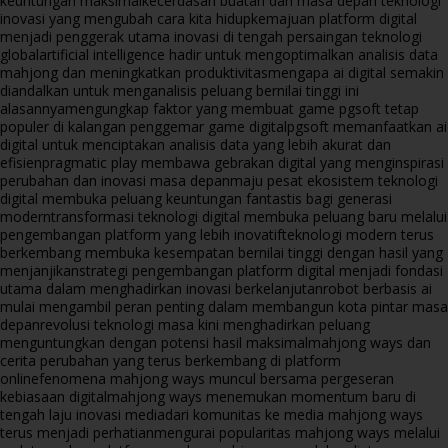
keuntungan maksimal
kecerdasan buatan dan masa depan teknologi
inovasi yang mengubah cara kita hidup
kemajuan platform digital
menjadi penggerak utama inovasi di tengah persaingan teknologi
global
artificial intelligence hadir untuk mengoptimalkan analisis data
mahjong dan meningkatkan produktivitas
mengapa ai digital semakin
diandalkan untuk menganalisis peluang bernilai tinggi ini
alasannya
mengungkap faktor yang membuat game pgsoft tetap
populer di kalangan penggemar game digital
pgsoft memanfaatkan ai
digital untuk menciptakan analisis data yang lebih akurat dan
efisien
pragmatic play membawa gebrakan digital yang menginspirasi
perubahan dan inovasi masa depan
maju pesat ekosistem teknologi
digital membuka peluang keuntungan fantastis bagi generasi
modern
transformasi teknologi digital membuka peluang baru melalui
pengembangan platform yang lebih inovatif
teknologi modern terus
berkembang membuka kesempatan bernilai tinggi dengan hasil yang
menjanjikan
strategi pengembangan platform digital menjadi fondasi
utama dalam menghadirkan inovasi berkelanjutan
robot berbasis ai
mulai mengambil peran penting dalam membangun kota pintar masa
depan
revolusi teknologi masa kini menghadirkan peluang
menguntungkan dengan potensi hasil maksimal
mahjong ways dan
cerita perubahan yang terus berkembang di platform
online
fenomena mahjong ways muncul bersama pergeseran
kebiasaan digital
mahjong ways menemukan momentum baru di
tengah laju inovasi media
dari komunitas ke media mahjong ways
terus menjadi perhatian
mengurai popularitas mahjong ways melalui