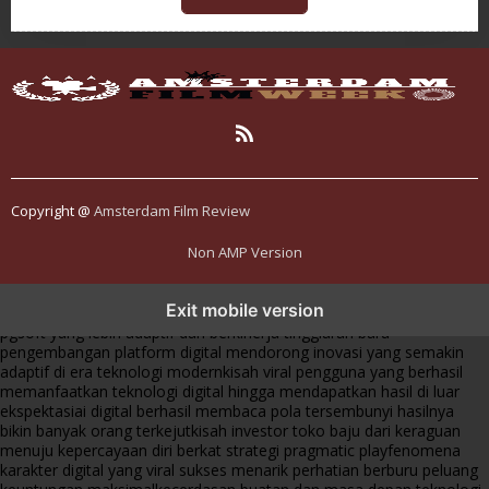
Copyright @
Amsterdam Film Review
Non AMP Version
transformasi digital pragmatic play menjadi inspirasi baru dalam
Exit mobile version
menghadirkan inovasi berkualitas
ai digital menjadi kunci analisis data
pgsoft yang lebih adaptif dan berkinerja tinggi
arah baru
pengembangan platform digital mendorong inovasi yang semakin
adaptif di era teknologi modern
kisah viral pengguna yang berhasil
memanfaatkan teknologi digital hingga mendapatkan hasil di luar
ekspektasi
ai digital berhasil membaca pola tersembunyi hasilnya
bikin banyak orang terkejut
kisah investor toko baju dari keraguan
menuju kepercayaan diri berkat strategi pragmatic play
fenomena
karakter digital yang viral sukses menarik perhatian berburu peluang