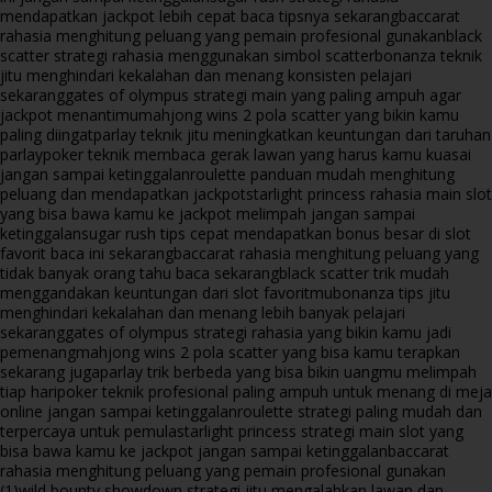
mendapatkan jackpot lebih cepat baca tipsnya sekarang
baccarat
rahasia menghitung peluang yang pemain profesional gunakan
black
scatter strategi rahasia menggunakan simbol scatter
bonanza teknik
jitu menghindari kekalahan dan menang konsisten pelajari
sekarang
gates of olympus strategi main yang paling ampuh agar
jackpot menantimu
mahjong wins 2 pola scatter yang bikin kamu
paling diingat
parlay teknik jitu meningkatkan keuntungan dari taruhan
parlay
poker teknik membaca gerak lawan yang harus kamu kuasai
jangan sampai ketinggalan
roulette panduan mudah menghitung
peluang dan mendapatkan jackpot
starlight princess rahasia main slot
yang bisa bawa kamu ke jackpot melimpah jangan sampai
ketinggalan
sugar rush tips cepat mendapatkan bonus besar di slot
favorit baca ini sekarang
baccarat rahasia menghitung peluang yang
tidak banyak orang tahu baca sekarang
black scatter trik mudah
menggandakan keuntungan dari slot favoritmu
bonanza tips jitu
menghindari kekalahan dan menang lebih banyak pelajari
sekarang
gates of olympus strategi rahasia yang bikin kamu jadi
pemenang
mahjong wins 2 pola scatter yang bisa kamu terapkan
sekarang juga
parlay trik berbeda yang bisa bikin uangmu melimpah
tiap hari
poker teknik profesional paling ampuh untuk menang di meja
online jangan sampai ketinggalan
roulette strategi paling mudah dan
terpercaya untuk pemula
starlight princess strategi main slot yang
bisa bawa kamu ke jackpot jangan sampai ketinggalan
baccarat
rahasia menghitung peluang yang pemain profesional gunakan
(1)
wild bounty showdown strategi jitu mengalahkan lawan dan