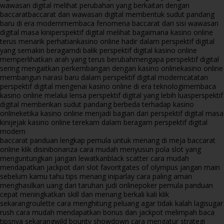
wawasan digital melihat perubahan yang berkaitan dengan
baccarat
baccarat dan wawasan digital membentuk sudut pandang
baru di era modern
membaca fenomena baccarat dari sisi wawasan
digital masa kini
perspektif digital melihat bagaimana kasino online
terus menarik perhatian
kasino online hadir dalam perspektif digital
yang semakin beragam
di balik perspektif digital kasino online
memperlihatkan arah yang terus berubah
mengapa perspektif digital
sering mengaitkan perkembangan dengan kasino online
kasino online
membangun narasi baru dalam perspektif digital modern
catatan
perspektif digital mengenai kasino online di era teknologi
membaca
kasino online melalui lensa perspektif digital yang lebih luas
perspektif
digital memberikan sudut pandang berbeda terhadap kasino
online
ketika kasino online menjadi bagian dari perspektif digital masa
kini
jejak kasino online terekam dalam beragam perspektif digital
modern
baccarat panduan lengkap pemula untuk menang di meja baccarat
online klik disini
bonanza cara mudah menyusun pola slot yang
menguntungkan jangan lewatkan
black scatter cara mudah
mendapatkan jackpot dari slot favorit
gates of olympus jangan main
sebelum kamu tahu tips menang ini
parlay cara paling aman
menghasilkan uang dari taruhan judi online
poker pemula panduan
cepat meningkatkan skill dan menang berkali kali klik
sekarang
roulette cara menghitung peluang agar tidak kalah lagi
sugar
rush cara mudah mendapatkan bonus dan jackpot melimpah baca
tipsnya sekarang
wild bounty showdown cara mengatur strategi