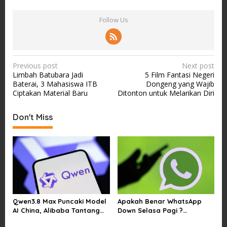
Follow Us
P
Previous post
Next post
Limbah Batubara Jadi
5 Film Fantasi Negeri
o
Baterai, 3 Mahasiswa ITB
Dongeng yang Wajib
s
Ciptakan Material Baru
Ditonton untuk Melarikan Diri
t
Don't Miss
n
a
v
i
g
a
Qwen3.8 Max Puncaki Model
Apakah Benar WhatsApp
t
AI China, Alibaba Tantang
Down Selasa Pagi ?
i
Pemain Global
Pengguna Kesulitan Kirim