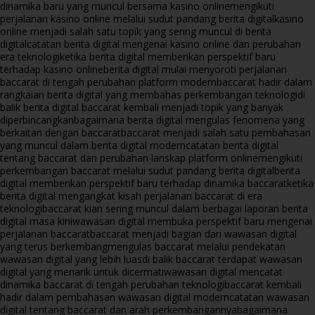
dinamika baru yang muncul bersama kasino online
mengikuti
perjalanan kasino online melalui sudut pandang berita digital
kasino
online menjadi salah satu topik yang sering muncul di berita
digital
catatan berita digital mengenai kasino online dan perubahan
era teknologi
ketika berita digital memberikan perspektif baru
terhadap kasino online
berita digital mulai menyoroti perjalanan
baccarat di tengah perubahan platform modern
baccarat hadir dalam
rangkaian berita digital yang membahas perkembangan teknologi
di
balik berita digital baccarat kembali menjadi topik yang banyak
diperbincangkan
bagaimana berita digital mengulas fenomena yang
berkaitan dengan baccarat
baccarat menjadi salah satu pembahasan
yang muncul dalam berita digital modern
catatan berita digital
tentang baccarat dan perubahan lanskap platform online
mengikuti
perkembangan baccarat melalui sudut pandang berita digital
berita
digital memberikan perspektif baru terhadap dinamika baccarat
ketika
berita digital mengangkat kisah perjalanan baccarat di era
teknologi
baccarat kian sering muncul dalam berbagai laporan berita
digital masa kini
wawasan digital membuka perspektif baru mengenai
perjalanan baccarat
baccarat menjadi bagian dari wawasan digital
yang terus berkembang
mengulas baccarat melalui pendekatan
wawasan digital yang lebih luas
di balik baccarat terdapat wawasan
digital yang menarik untuk dicermati
wawasan digital mencatat
dinamika baccarat di tengah perubahan teknologi
baccarat kembali
hadir dalam pembahasan wawasan digital modern
catatan wawasan
digital tentang baccarat dan arah perkembangannya
bagaimana