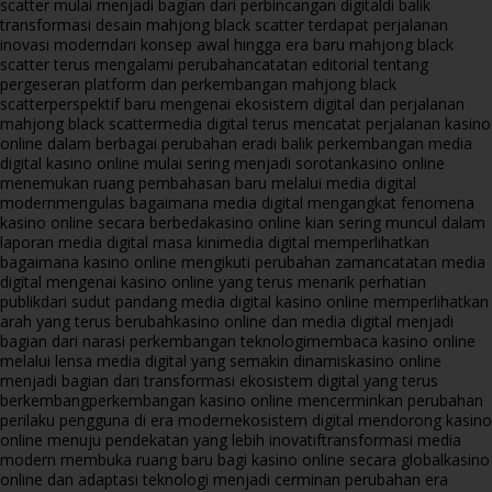
scatter mulai menjadi bagian dari perbincangan digital
di balik
transformasi desain mahjong black scatter terdapat perjalanan
inovasi modern
dari konsep awal hingga era baru mahjong black
scatter terus mengalami perubahan
catatan editorial tentang
pergeseran platform dan perkembangan mahjong black
scatter
perspektif baru mengenai ekosistem digital dan perjalanan
mahjong black scatter
media digital terus mencatat perjalanan kasino
online dalam berbagai perubahan era
di balik perkembangan media
digital kasino online mulai sering menjadi sorotan
kasino online
menemukan ruang pembahasan baru melalui media digital
modern
mengulas bagaimana media digital mengangkat fenomena
kasino online secara berbeda
kasino online kian sering muncul dalam
laporan media digital masa kini
media digital memperlihatkan
bagaimana kasino online mengikuti perubahan zaman
catatan media
digital mengenai kasino online yang terus menarik perhatian
publik
dari sudut pandang media digital kasino online memperlihatkan
arah yang terus berubah
kasino online dan media digital menjadi
bagian dari narasi perkembangan teknologi
membaca kasino online
melalui lensa media digital yang semakin dinamis
kasino online
menjadi bagian dari transformasi ekosistem digital yang terus
berkembang
perkembangan kasino online mencerminkan perubahan
perilaku pengguna di era modern
ekosistem digital mendorong kasino
online menuju pendekatan yang lebih inovatif
transformasi media
modern membuka ruang baru bagi kasino online secara global
kasino
online dan adaptasi teknologi menjadi cerminan perubahan era