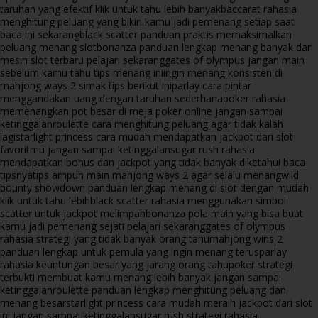
taruhan yang efektif klik untuk tahu lebih banyak
baccarat rahasia
menghitung peluang yang bikin kamu jadi pemenang setiap saat
baca ini sekarang
black scatter panduan praktis memaksimalkan
peluang menang slot
bonanza panduan lengkap menang banyak dari
mesin slot terbaru pelajari sekarang
gates of olympus jangan main
sebelum kamu tahu tips menang ini
ingin menang konsisten di
mahjong ways 2 simak tips berikut ini
parlay cara pintar
menggandakan uang dengan taruhan sederhana
poker rahasia
memenangkan pot besar di meja poker online jangan sampai
ketinggalan
roulette cara menghitung peluang agar tidak kalah
lagi
starlight princess cara mudah mendapatkan jackpot dari slot
favoritmu jangan sampai ketinggalan
sugar rush rahasia
mendapatkan bonus dan jackpot yang tidak banyak diketahui baca
tipsnya
tips ampuh main mahjong ways 2 agar selalu menang
wild
bounty showdown panduan lengkap menang di slot dengan mudah
klik untuk tahu lebih
black scatter rahasia menggunakan simbol
scatter untuk jackpot melimpah
bonanza pola main yang bisa buat
kamu jadi pemenang sejati pelajari sekarang
gates of olympus
rahasia strategi yang tidak banyak orang tahu
mahjong wins 2
panduan lengkap untuk pemula yang ingin menang terus
parlay
rahasia keuntungan besar yang jarang orang tahu
poker strategi
terbukti membuat kamu menang lebih banyak jangan sampai
ketinggalan
roulette panduan lengkap menghitung peluang dan
menang besar
starlight princess cara mudah meraih jackpot dari slot
ini jangan sampai ketinggalan
sugar rush strategi rahasia