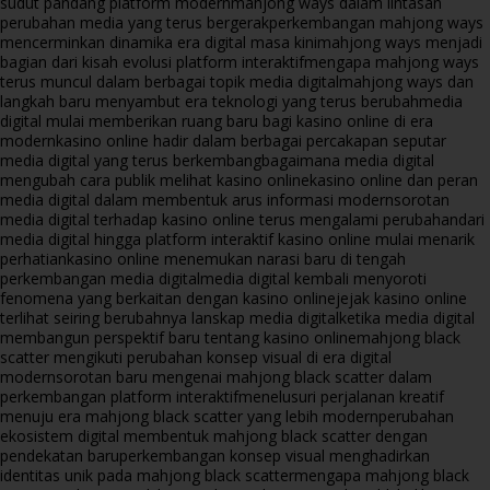
sudut pandang platform modern
mahjong ways dalam lintasan
perubahan media yang terus bergerak
perkembangan mahjong ways
mencerminkan dinamika era digital masa kini
mahjong ways menjadi
bagian dari kisah evolusi platform interaktif
mengapa mahjong ways
terus muncul dalam berbagai topik media digital
mahjong ways dan
langkah baru menyambut era teknologi yang terus berubah
media
digital mulai memberikan ruang baru bagi kasino online di era
modern
kasino online hadir dalam berbagai percakapan seputar
media digital yang terus berkembang
bagaimana media digital
mengubah cara publik melihat kasino online
kasino online dan peran
media digital dalam membentuk arus informasi modern
sorotan
media digital terhadap kasino online terus mengalami perubahan
dari
media digital hingga platform interaktif kasino online mulai menarik
perhatian
kasino online menemukan narasi baru di tengah
perkembangan media digital
media digital kembali menyoroti
fenomena yang berkaitan dengan kasino online
jejak kasino online
terlihat seiring berubahnya lanskap media digital
ketika media digital
membangun perspektif baru tentang kasino online
mahjong black
scatter mengikuti perubahan konsep visual di era digital
modern
sorotan baru mengenai mahjong black scatter dalam
perkembangan platform interaktif
menelusuri perjalanan kreatif
menuju era mahjong black scatter yang lebih modern
perubahan
ekosistem digital membentuk mahjong black scatter dengan
pendekatan baru
perkembangan konsep visual menghadirkan
identitas unik pada mahjong black scatter
mengapa mahjong black