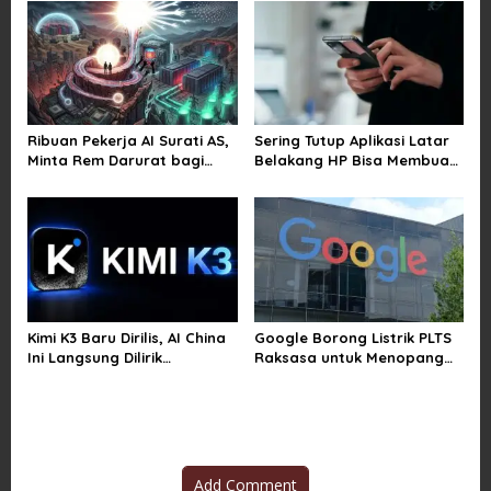
Gambar dan Video di
o
Sejumlah Wilayah
n
Ribuan Pekerja AI Surati AS,
Sering Tutup Aplikasi Latar
Minta Rem Darurat bagi
Belakang HP Bisa Membuat
Teknologi Canggih
Baterai Lebih Boros
Kimi K3 Baru Dirilis, AI China
Google Borong Listrik PLTS
Ini Langsung Dilirik
Raksasa untuk Menopang
Microsoft
Pusat Data dan AI
Add Comment