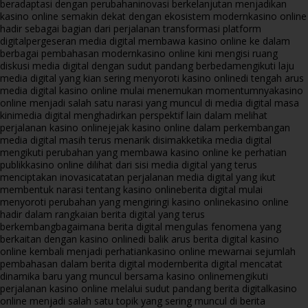
beradaptasi dengan perubahan
inovasi berkelanjutan menjadikan
kasino online semakin dekat dengan ekosistem modern
kasino online
hadir sebagai bagian dari perjalanan transformasi platform
digital
pergeseran media digital membawa kasino online ke dalam
berbagai pembahasan modern
kasino online kini mengisi ruang
diskusi media digital dengan sudut pandang berbeda
mengikuti laju
media digital yang kian sering menyoroti kasino online
di tengah arus
media digital kasino online mulai menemukan momentumnya
kasino
online menjadi salah satu narasi yang muncul di media digital masa
kini
media digital menghadirkan perspektif lain dalam melihat
perjalanan kasino online
jejak kasino online dalam perkembangan
media digital masih terus menarik disimak
ketika media digital
mengikuti perubahan yang membawa kasino online ke perhatian
publik
kasino online dilihat dari sisi media digital yang terus
menciptakan inovasi
catatan perjalanan media digital yang ikut
membentuk narasi tentang kasino online
berita digital mulai
menyoroti perubahan yang mengiringi kasino online
kasino online
hadir dalam rangkaian berita digital yang terus
berkembang
bagaimana berita digital mengulas fenomena yang
berkaitan dengan kasino online
di balik arus berita digital kasino
online kembali menjadi perhatian
kasino online mewarnai sejumlah
pembahasan dalam berita digital modern
berita digital mencatat
dinamika baru yang muncul bersama kasino online
mengikuti
perjalanan kasino online melalui sudut pandang berita digital
kasino
online menjadi salah satu topik yang sering muncul di berita