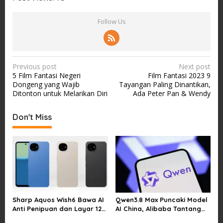
Follow Us
P
Previous post
Next post
5 Film Fantasi Negeri
Film Fantasi 2023 9
o
Dongeng yang Wajib
Tayangan Paling Dinantikan,
s
Ditonton untuk Melarikan Diri
Ada Peter Pan & Wendy
t
Don't Miss
n
a
v
i
g
a
Sharp Aquos Wish6 Bawa AI
Qwen3.8 Max Puncaki Model
t
Anti Penipuan dan Layar 120
AI China, Alibaba Tantang
i
Hz
Pemain Global