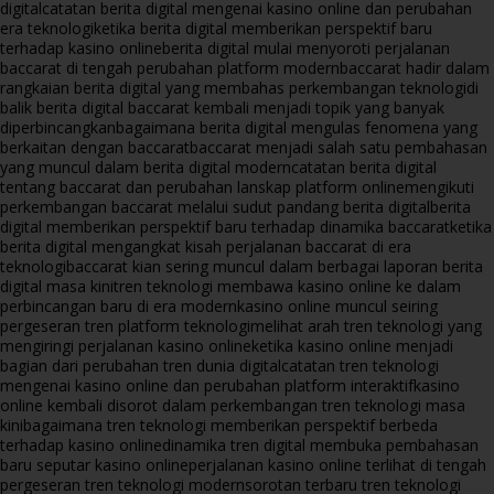
digital
catatan berita digital mengenai kasino online dan perubahan
era teknologi
ketika berita digital memberikan perspektif baru
terhadap kasino online
berita digital mulai menyoroti perjalanan
baccarat di tengah perubahan platform modern
baccarat hadir dalam
rangkaian berita digital yang membahas perkembangan teknologi
di
balik berita digital baccarat kembali menjadi topik yang banyak
diperbincangkan
bagaimana berita digital mengulas fenomena yang
berkaitan dengan baccarat
baccarat menjadi salah satu pembahasan
yang muncul dalam berita digital modern
catatan berita digital
tentang baccarat dan perubahan lanskap platform online
mengikuti
perkembangan baccarat melalui sudut pandang berita digital
berita
digital memberikan perspektif baru terhadap dinamika baccarat
ketika
berita digital mengangkat kisah perjalanan baccarat di era
teknologi
baccarat kian sering muncul dalam berbagai laporan berita
digital masa kini
tren teknologi membawa kasino online ke dalam
perbincangan baru di era modern
kasino online muncul seiring
pergeseran tren platform teknologi
melihat arah tren teknologi yang
mengiringi perjalanan kasino online
ketika kasino online menjadi
bagian dari perubahan tren dunia digital
catatan tren teknologi
mengenai kasino online dan perubahan platform interaktif
kasino
online kembali disorot dalam perkembangan tren teknologi masa
kini
bagaimana tren teknologi memberikan perspektif berbeda
terhadap kasino online
dinamika tren digital membuka pembahasan
baru seputar kasino online
perjalanan kasino online terlihat di tengah
pergeseran tren teknologi modern
sorotan terbaru tren teknologi