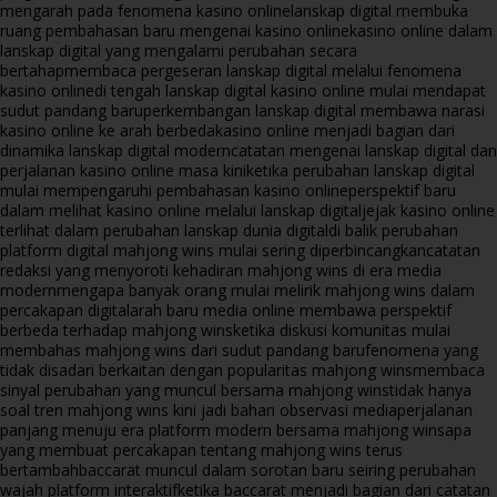
mengarah pada fenomena kasino online
lanskap digital membuka
ruang pembahasan baru mengenai kasino online
kasino online dalam
lanskap digital yang mengalami perubahan secara
bertahap
membaca pergeseran lanskap digital melalui fenomena
kasino online
di tengah lanskap digital kasino online mulai mendapat
sudut pandang baru
perkembangan lanskap digital membawa narasi
kasino online ke arah berbeda
kasino online menjadi bagian dari
dinamika lanskap digital modern
catatan mengenai lanskap digital dan
perjalanan kasino online masa kini
ketika perubahan lanskap digital
mulai mempengaruhi pembahasan kasino online
perspektif baru
dalam melihat kasino online melalui lanskap digital
jejak kasino online
terlihat dalam perubahan lanskap dunia digital
di balik perubahan
platform digital mahjong wins mulai sering diperbincangkan
catatan
redaksi yang menyoroti kehadiran mahjong wins di era media
modern
mengapa banyak orang mulai melirik mahjong wins dalam
percakapan digital
arah baru media online membawa perspektif
berbeda terhadap mahjong wins
ketika diskusi komunitas mulai
membahas mahjong wins dari sudut pandang baru
fenomena yang
tidak disadari berkaitan dengan popularitas mahjong wins
membaca
sinyal perubahan yang muncul bersama mahjong wins
tidak hanya
soal tren mahjong wins kini jadi bahan observasi media
perjalanan
panjang menuju era platform modern bersama mahjong wins
apa
yang membuat percakapan tentang mahjong wins terus
bertambah
baccarat muncul dalam sorotan baru seiring perubahan
wajah platform interaktif
ketika baccarat menjadi bagian dari catatan