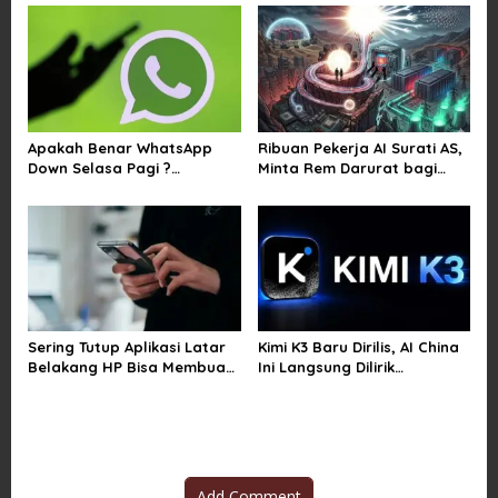
o
n
Apakah Benar WhatsApp
Ribuan Pekerja AI Surati AS,
Down Selasa Pagi ?
Minta Rem Darurat bagi
Pengguna Kesulitan Kirim
Teknologi Canggih
Gambar dan Video di
Sejumlah Wilayah
Sering Tutup Aplikasi Latar
Kimi K3 Baru Dirilis, AI China
Belakang HP Bisa Membuat
Ini Langsung Dilirik
Baterai Lebih Boros
Microsoft
Add Comment